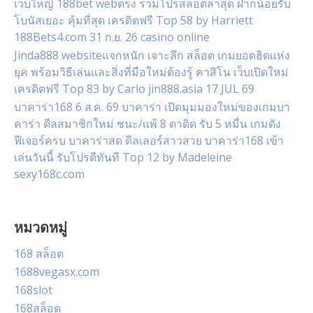
เว็บใหญ่ 188bet webตรง รวมโปรสล็อตล่าสุด ฝากน้อยรับ
โบนัสเยอะ คุ้มที่สุด เครดิตฟรี Top 58 by Harriett
188Bets4.com 31 ก.ย. 26 casino online
Jinda888 websiteแจกหนัก เจาะลึก สล็อต เกมยอดฮิตแห่ง
ยุค พร้อมวิธีเล่นและสิ่งที่มือใหม่ต้องรู้ คาสิโน เว็บเปิดใหม่
เครดิตฟรี Top 83 by Carlo jin888.asia 17 JUL 69
บาคาร่า168 6 ส.ค. 69 บาคาร่า เปิดมุมมองใหม่ของเกมบา
คาร่า ดีลสมาชิกใหม่ ชนะ/แพ้ 8 ตาติด รับ 5 หมื่น เกมดัง
ฟีเจอร์ครบ บาคาร่าสด ดีลเลอร์สาวสวย บาคาร่า168 เข้า
เล่นวันนี้ รับโปรดีทันที Top 12 by Madeleine
sexy168c.com
หมวดหมู่
168 สล็อต
1688vegasx.com
168slot
168สล็อต