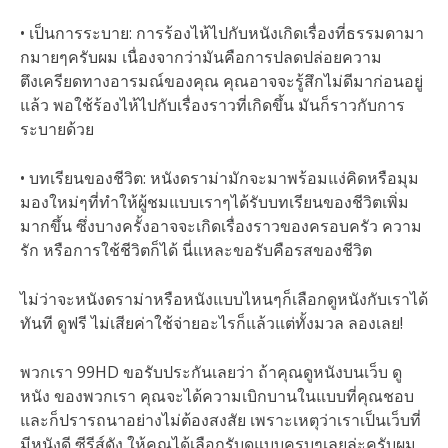
• เป็นการระบาย: การร้องไห้ไปกับหนังเกิดเรื่องที่ธรรมดามา
กมายๆครับผม เนื่องจากว่ามันคือการปลดปล่อยความ
ตึงเครียดทางอารมณ์ของคุณ คุณอาจจะรู้สึกไม่ดีมาก่อนอยู่
แล้ว พอใช้ร้องไห้ไปกับเรื่องราวที่เกิดขึ้น มันก็ราวกับการ
ระบายด้วย
• บทเรียนของชีวิต: หนังดราม่ามักจะมาพร้อมแง่คิดหรือมุม
มองใหม่ๆที่ทำให้ผู้ชมแบบเราๆได้รับบทเรียนของชีวิตเพิ่ม
มากขึ้น ซึ่งบางครั้งอาจจะเกิดเรื่องราวของครอบครัว ความ
รัก หรือการใช้ชีวิตก็ได้ นี่แหละขอรับคือรสของชีวิต
ไม่ว่าจะหนังดราม่าหรือหนังแบบไหนๆก็เลือกดูหนังกับเราได้
ทันที ดูฟรี ไม่เสียค่าใช้จ่ายอะไรก็แล้วแต่ทั้งมวล ลองเลย!
พวกเรา 99HD ขอรับประกันเลยว่า ถ้าคุณดูหนังบนเว็บ ดู
หนัง ของพวกเรา คุณจะได้ความเบิกบานในแบบที่คุณชอบ
และก็ปรารถนาอย่างไม่ต้องสงสัย เพราะเหตุว่าเราเป็นเว็บที่
มีหนังดี ซีรีส์ดัง ให้คุณได้เลือกรับดูแบบครบๆเลยล่ะครับผม