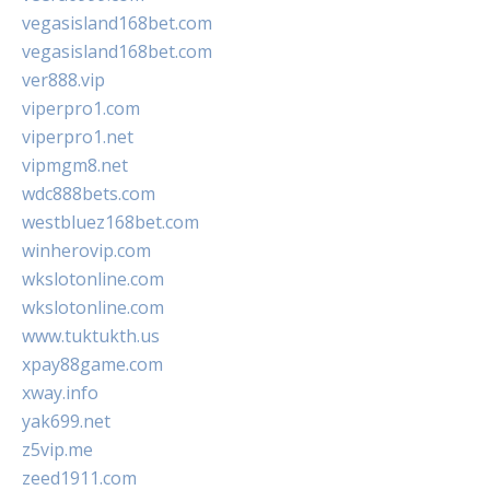
vegasisland168bet.com
vegasisland168bet.com
ver888.vip
viperpro1.com
viperpro1.net
vipmgm8.net
wdc888bets.com
westbluez168bet.com
winherovip.com
wkslotonline.com
wkslotonline.com
www.tuktukth.us
xpay88game.com
xway.info
yak699.net
z5vip.me
zeed1911.com