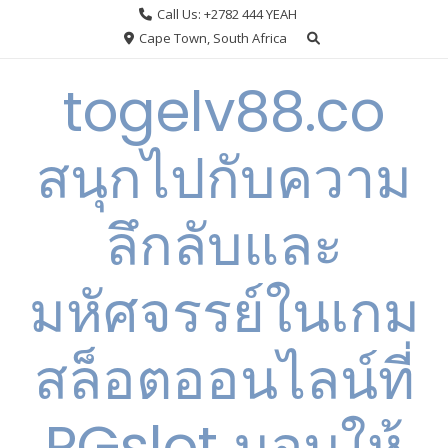
Skip
Call Us: +2782 444 YEAH
to
Cape Town, South Africa
content
togelv88.co
สนุกไปกับความ
ลึกลับและ
มหัศจรรย์ในเกม
สล็อตออนไลน์ที่
PGslot มอบให้