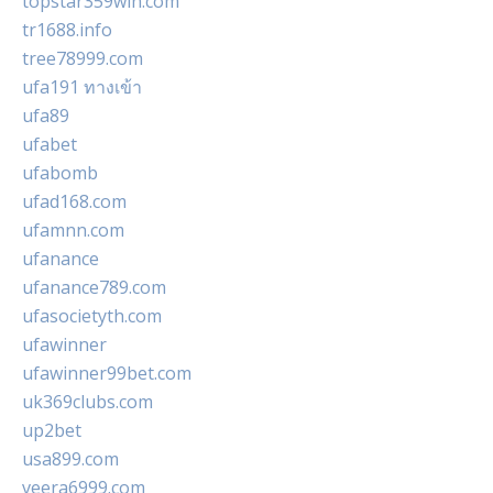
topstar359win.com
tr1688.info
tree78999.com
ufa191 ทางเข้า
ufa89
ufabet
ufabomb
ufad168.com
ufamnn.com
ufanance
ufanance789.com
ufasocietyth.com
ufawinner
ufawinner99bet.com
uk369clubs.com
up2bet
usa899.com
veera6999.com