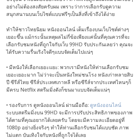
อย่างไม่ต้องสงสัยครับผม เพราะว่าการเลือกรับดูความ
สนุกสนานบนเว็บไซต์แบบฟรีๆเป็นสิ่งที่เข้าถึงได้ง่าย
ทำให้ชาวไทยนิยม หนังออนไลน์ เต็มเรื่องบนเว็บไซต์ต่างๆ
เยอะขึ้น แม้กระนั้นเหตุผลไม่กี่ข้อเพียงแค่นั้นที่คุณควรที่จะ
เลือกรับชมหนังที่ถูกใจกับเว็บ 99HD รับประกันเลยว่า คุณจะ
ได้รับความรื่นเริงใจดีๆแบบจัดเต็มไปแน่ๆ
• มีหนังให้เลือกเยอะแยะ: พวกเรามีหนังให้ท่านเลือกรับชม
เยอะเยอะมาก ไม่ว่าจะเป็นหนังใหม่ชนโรง หนังเก่าหลายสิบ
ปี ซีรีส์ไทย ซีรีส์ประเทศเกาหลี หรือซีรีส์จากประเทศไหนๆก็
มีครบ Netflix สตรีมมิ่งดังก็ขนมาแบบจัดเต็มแน่ๆ
• รองรับการ ดูหนังออนไลน์ ผ่านมือถือ:
ดูหนังออนไลน์
ระบบสตรีมมิ่งบน 99HD จะมีการปรับประสิทธิภาพของภาพ
ได้ตามที่คุณอยากได้เลยครับ โดยจะมีความละเอียดอยู่ที่
1080p อย่างยิ่งจริงๆ ทำให้ท่านเลือกรับชมได้แบบชัด ภาพ
ไม่แตก บันเทิงใจกับหนังที่ถูกใจได้เลย