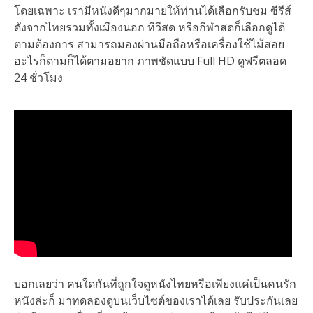
โดยเฉพาะ เรามีหนังดีๆมากมายให้ท่านได้เลือกรับชม ซีรีส์
ดังจากไทยรวมทั้งเมืองนอก ทีวีสด หรือกีฬาสดก็เลือกดูได้
ตามต้องการ สามารถมองผ่านมือถือหรือเครื่องใช้ไม้สอย
อะไรก็ตามก็ได้ตามอยาก ภาพชัดแบบ Full HD ดูฟรีตลอด
24 ชั่วโมง
บอกเลยว่า คนใดกันที่ถูกใจดูหนังไทยหรือเพียงแค่เป็นคนรัก
หนังล่ะก็ มาทดลองดูบนเว็บไซต์ของเราได้เลย รับประกันเลย