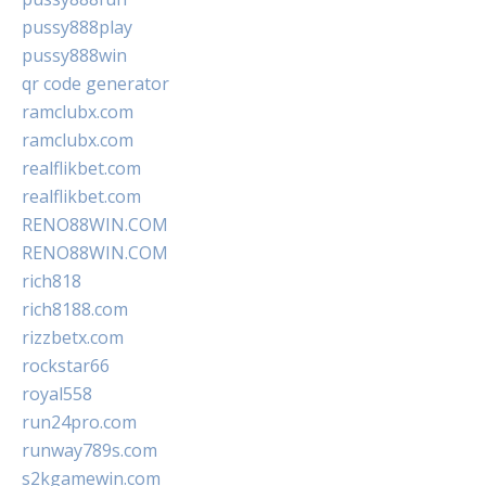
pussy888play
pussy888win
qr code generator
ramclubx.com
ramclubx.com
realflikbet.com
realflikbet.com
RENO88WIN.COM
RENO88WIN.COM
rich818
rich8188.com
rizzbetx.com
rockstar66
royal558
run24pro.com
runway789s.com
s2kgamewin.com