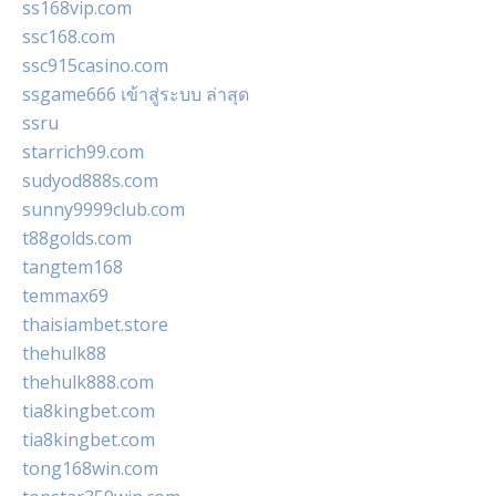
ss168vip.com
ssc168.com
ssc915casino.com
ssgame666 เข้าสู่ระบบ ล่าสุด
ssru
starrich99.com
sudyod888s.com
sunny9999club.com
t88golds.com
tangtem168
temmax69
thaisiambet.store
thehulk88
thehulk888.com
tia8kingbet.com
tia8kingbet.com
tong168win.com