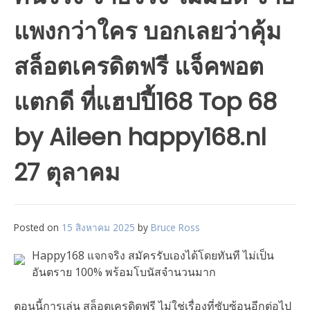
แพงกว่าใคร บอกเลยว่าคุ้ม
สล็อตเครดิตฟรี แจ็คพอต
แตกดี ที่แฮปปี้168 Top 68
by Aileen happy168.nl
27 ตุลาคม
Posted on
15 สิงหาคม 2025
by
Bruce Ross
Happy168 แจกจริง สมัครรับเองได้โดยทันที ไม่เป็น
อันตราย 100% พร้อมโบนัสจำนวนมาก
ตอนนี้การเล่น สล็อตเครดิตฟรี ไม่ใช่เรื่องที่ซับซ้อนอีกต่อไป