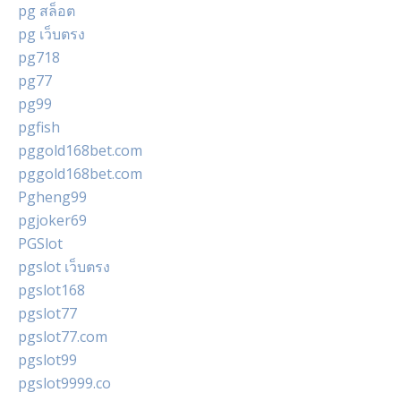
pg สล็อต
pg เว็บตรง
pg718
pg77
pg99
pgfish
pggold168bet.com
pggold168bet.com
Pgheng99
pgjoker69
PGSlot
pgslot เว็บตรง
pgslot168
pgslot77
pgslot77.com
pgslot99
pgslot9999.co