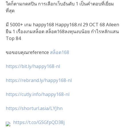
ใดก็ตามกดสปิน การเลือกเว็บอันดับ 1 เป็นคำตอบที่เยี่ยม
ที่สุด
มี 5000+ เกม happy168 Happy168.nl 29 OCT 68 Aileen
ยืน 1 เรื่องเกมสล็อต สล็อต168ลงทุนงบน้อย กำไรหลักแสน
Top 84
ขอขอบคุณreference
สล็อต168
https://bit.ly/happy168-nl
https://rebrand.ly/happy168-nl
https://cutly.info/happy168-nl
https://shorturl.asia/LYJhn
https://t.co/GSGfpQD38j