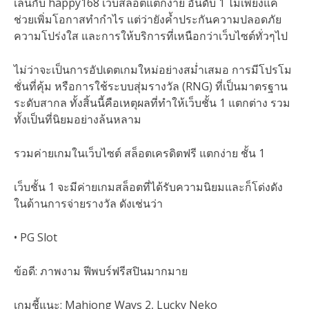
เล่นกับ happy168 เว็บสล็อตแตกง่าย อันดับ 1 ไม่เพียงแค่
ช่วยเพิ่มโอกาสทำกำไร แต่ว่ายังค้ำประกันความปลอดภัย
ความโปร่งใส และการให้บริการที่เหนือกว่าเว็บไซต์ทั่วๆไป
ไม่ว่าจะเป็นการอัปเดตเกมใหม่อย่างสม่ำเสมอ การมีโปรโม
ชั่นที่คุ้ม หรือการใช้ระบบสุ่มรางวัล (RNG) ที่เป็นมาตรฐาน
ระดับสากล ทั้งสิ้นนี้คือเหตุผลที่ทำให้เว็บชั้น 1 แตกต่าง รวม
ทั้งเป็นที่นิยมอย่างล้นหลาม
รวมค่ายเกมในเว็บไซต์ สล็อตเครดิตฟรี แตกง่าย ชั้น 1
เว็บชั้น 1 จะมีค่ายเกมสล็อตที่ได้รับความนิยมและก็โด่งดัง
ในด้านการจ่ายรางวัล ดังเช่นว่า
• PG Slot
ข้อดี: ภาพงาม ฟีพบร์ฟรีสปินมากมาย
เกมชี้แนะ: Mahjong Ways 2, Lucky Neko