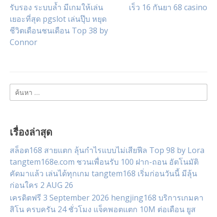
รับรอง ระบบล้ำ มีเกมให้เล่น
เร็ว 16 กันยา 68 casino
เยอะที่สุด pgslot เล่นปุ๊บ หยุด
ชีวิตเดือนชนเดือน Top 38 by
Connor
ค้นหา
สำหรับ:
เรื่องล่าสุด
สล็อต168 สายแตก ลุ้นกำไรแบบไม่เสียฟีล Top 98 by Lora
tangtem168e.com ชวนเพื่อนรับ 100 ฝาก-ถอน อัตโนมัติ
คัดมาแล้ว เล่นได้ทุกเกม tangtem168 เริ่มก่อนวันนี้ มีลุ้น
ก่อนใคร 2 AUG 26
เครดิตฟรี 3 September 2026 hengjing168 บริการเกมคา
สิโน ครบครัน 24 ชั่วโมง แจ็คพอตแตก 10M ต่อเดือน ยูส