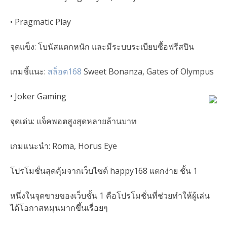
• Pragmatic Play
จุดแข็ง: โบนัสแตกหนัก และมีระบบระเบียบซื้อฟรีสปิน
เกมชี้แนะ:
สล็อต168
Sweet Bonanza, Gates of Olympus
• Joker Gaming
จุดเด่น: แจ็คพอตสูงสุดหลายล้านบาท
เกมแนะนำ: Roma, Horus Eye
โปรโมชั่นสุดคุ้มจากเว็บไซต์ happy168 แตกง่าย ชั้น 1
หนึ่งในจุดขายของเว็บชั้น 1 คือโปรโมชั่นที่ช่วยทำให้ผู้เล่น
ได้โอกาสหมุนมากขึ้นเรื่อยๆ