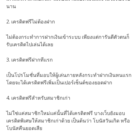
นาน
2. เครดิตฟรีไม่ต้องฝาก
ไม่ต้องกระทำการฝากเงินเข้าระบบ เพียงแต่การันตีตัวตนก็
รับเครดิตไปเล่นได้เลย
3. เครดิตฟรีฝากทีแรก
เป็นโปรโมชั่นที่มอบให้ผู้เล่นภายหลังกระทำฝากเงินหนแรก
โดยจะได้เครดิตฟรีเพิ่มเป็นเปอร์เซ็นต์ของยอดฝาก
4. เครดิตฟรีสำหรับสมาชิกเก่า
ไม่ใช่แค่สมาชิกใหม่แค่นั้นที่ได้เครดิตฟรี บางเว็บยังมอบ
เครดิตพิเศษให้สมาชิกเก่าด้วย เป็นต้นว่า โบนัสวันเกิด หรือ
โบนัสคืนยอดเสีย