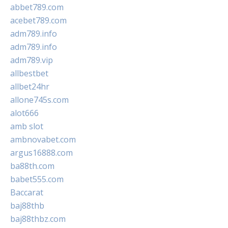
abbet789.com
acebet789.com
adm789.info
adm789.info
adm789.vip
allbestbet
allbet24hr
allone745s.com
alot666
amb slot
ambnovabet.com
argus16888.com
ba88th.com
babet555.com
Baccarat
baj88thb
baj88thbz.com