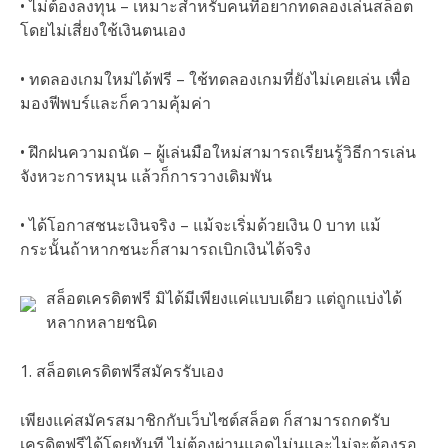
• ไม่ต้องลงทุน – เหมาะสำหรับคนที่อยากทดลองเล่นสล็อต
โดยไม่เสี่ยงใช้เงินตนเอง
• ทดลองเกมใหม่ได้ฟรี – ใช้ทดลองเกมที่ยังไม่เคยเล่น เพื่อ
มองฟีพบร์และก็ความคุ้มค่า
• ฝึกฝนความถนัด – ผู้เล่นมือใหม่สามารถเรียนรู้วิธีการเล่น
จังหวะการหมุน แล้วก็การวางเดิมพัน
• ได้โอกาสชนะเงินจริง – แม้จะเริ่มด้วยเงิน 0 บาท แม้
กระนั้นถ้าหากชนะก็สามารถเบิกเงินได้จริง
สล็อตเครดิตฟรี มิได้มีเพียงแค่แบบเดียว แต่ถูกแบ่งได้
หลากหลายชนิด
1. สล็อตเครดิตฟรีสมัครรับเอง
เพียงแค่สมัครสมาชิกกับเว็บไซต์สล็อต ก็สามารถกดรับ
เครดิตฟรีได้โดยทันที ไม่ต้องผ่านแอดไม่นและไม่จะต้องรอ