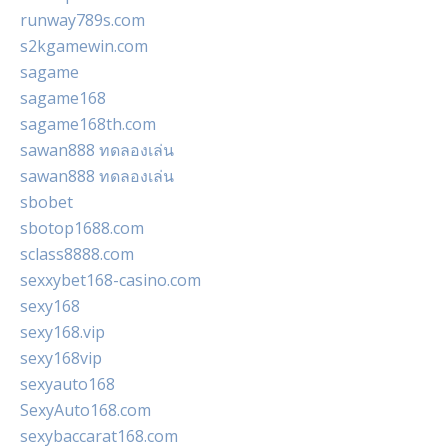
runway789s.com
s2kgamewin.com
sagame
sagame168
sagame168th.com
sawan888 ทดลองเล่น
sawan888 ทดลองเล่น
sbobet
sbotop1688.com
sclass8888.com
sexxybet168-casino.com
sexy168
sexy168.vip
sexy168vip
sexyauto168
SexyAuto168.com
sexybaccarat168.com