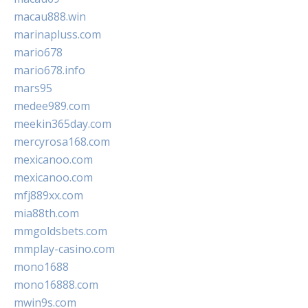
macau888.win
marinapluss.com
mario678
mario678.info
mars95
medee989.com
meekin365day.com
mercyrosa168.com
mexicanoo.com
mexicanoo.com
mfj889xx.com
mia88th.com
mmgoldsbets.com
mmplay-casino.com
mono1688
mono16888.com
mwin9s.com