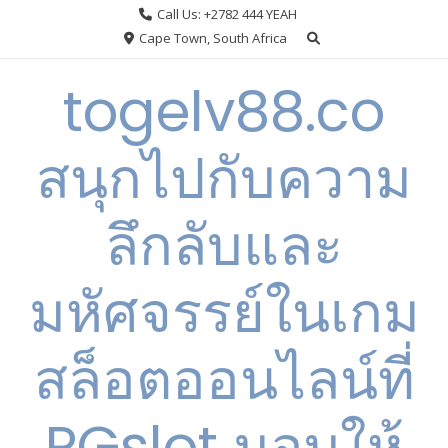
Skip
Call Us: +2782 444 YEAH
to
Cape Town, South Africa
content
togelv88.co
สนุกไปกับความ
ลึกลับและ
มหัศจรรย์ในเกม
สล็อตออนไลน์ที่
PGslot มอบให้