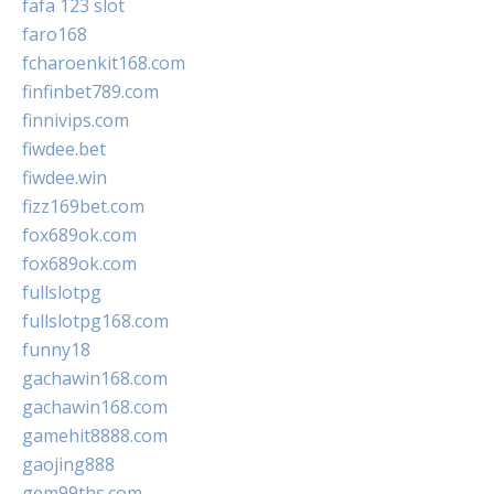
fafa 123 slot
faro168
fcharoenkit168.com
finfinbet789.com
finnivips.com
fiwdee.bet
fiwdee.win
fizz169bet.com
fox689ok.com
fox689ok.com
fullslotpg
fullslotpg168.com
funny18
gachawin168.com
gachawin168.com
gamehit8888.com
gaojing888
gem99ths.com