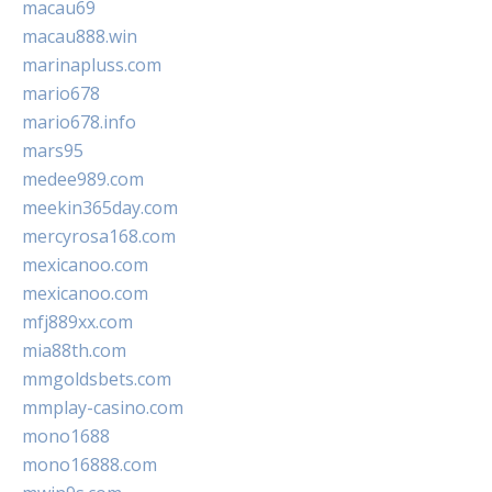
macau69
macau888.win
marinapluss.com
mario678
mario678.info
mars95
medee989.com
meekin365day.com
mercyrosa168.com
mexicanoo.com
mexicanoo.com
mfj889xx.com
mia88th.com
mmgoldsbets.com
mmplay-casino.com
mono1688
mono16888.com