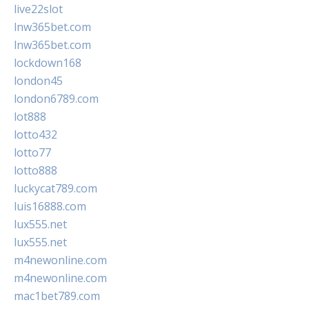
live22slot
lnw365bet.com
lnw365bet.com
lockdown168
london45
london6789.com
lot888
lotto432
lotto77
lotto888
luckycat789.com
luis16888.com
lux555.net
lux555.net
m4newonline.com
m4newonline.com
mac1bet789.com