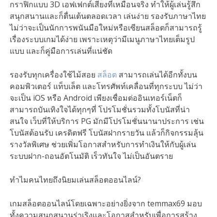
กราฟิกแบบ 3D เอฟเฟกต์เสียงที่เหมือนจริง ทำให้ผู้เล่นรู้สึก
สนุกสนานและก็ตื่นเต้นตลอดเวลา เล่นง่าย รองรับภาษาไทย
ไม่ว่าจะเป็นนักการพนันมือใหม่หรือเซียนสล็อตก็สามารถรู้
เรื่องระบบเกมได้ง่าย เพราะเหตุว่ามีเมนูภาษาไทยเต็มรูป
แบบ และก็คู่มือการเล่นที่แน่ชัด
รองรับทุกเครื่องใช้ไม้สอย
สล็อต
สามารถเล่นได้อีกทั้งบน
คอมพิวเตอร์ แท็บเล็ต และโทรศัพท์เคลื่อนที่ทุกระบบ ไม่ว่า
จะเป็น iOS หรือ Android เพียงเชื่อมต่ออินเทอร์เน็ตก็
สามารถบันเทิงใจได้ทุกๆที่ โปรโมชั่นรวมทั้งโบนัสที่น่า
สนใจ เว็บที่ให้บริการ PG มักมีโปรโมชั่นนานาประการ เช่น
โบนัสต้อนรับ เครดิตฟรี โบนัสฝากรายวัน แล้วก็กิจกรรมลุ้น
รางวัลพิเศษ ช่วยเพิ่มโอกาสสำหรับการทำเงินให้กับผู้เล่น
ระบบฝาก-ถอนอัตโนมัติ เร็วทันใจ ไม่เป็นอันตราย
ทำไมคนไทยถึงนิยมเล่นสล็อตออนไลน์?
เกมสล็อตออนไลน์โดยเฉพาะอย่างยิ่งจาก temmax69 มอบ
ทั้งความสนุกสนานร่าเริงและโอกาสสำหรับเพื่อการสร้าง