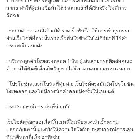
รับรองจากองค์กรที่ดูแลด้านการเล่นพนันออนไลน์ระดับ
สากล ทำให้ผู้เล่นเชื่อมั่นได้ว่าเล่นแล้วได้เงินจริง ไม่มีการ
ฉ้อฉล
• ระบบฝาก-ถอนอัตโนมัติ รวดเร็วทันใจ: วิธีการทำธุรกรรม
ผ่านเว็บไซต์ที่ตรงนั้นรวดเร็วทันใจข้างในไม่กี่วินาที ไร้ค่า
ประเพณีแอบแฝง
• บริการลูกค้าโดยตรงตลอด 1 วัน: ผู้เล่นสามารถติดต่อคณะ
ทำงานได้ทันทีเมื่อเกิดปัญหา ไม่ต้องผ่านหลายกระบวนการ
• โปรโมชั่นและก็โบนัสที่คุ้มค่า: เว็บไซต์ตรงมักจัดโปรโมชัน
โดยตลอด และไม่มีการหักค่าคอมมิชชั่นให้เอเย่นต์
ประสบการณ์การเล่นที่นำสมัย
เว็บไซต์สล็อตออนไลน์ในยุคนี้ไม่เพียงแค่เน้นย้ำความ
ปลอดภัยเท่านั้น แต่ยังให้ความใส่ใจกับประสบการณ์การเล่น
ที่น่าตื่นตาตื่นใจ อาทิเช่น: