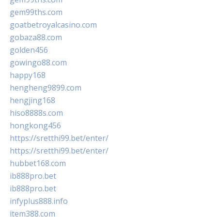
gem99ths.com
goatbetroyalcasino.com
gobaza88.com
golden456
gowingo88.com
happy168
hengheng9899.com
hengjing168
hiso8888s.com
hongkong456
https://sretthi99.bet/enter/
https://sretthi99.bet/enter/
hubbet168.com
ib888pro.bet
ib888pro.bet
infyplus888.info
item388.com