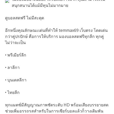
สนุกสนานได้แม้มีทุนไม่มากมาย
ดูบอลสดฟรี ไม่มีสะดุด
อีกหนึ่งคุณลักษณะเด่นที่ทำให้ temmax69 เว็บตรง โดดเด่น
กว่าคู่ปรปักษ์ คือการให้บริการ มองบอลสดฟรีทุกลีก ทุกคู่
ไม่ว่าจะเป็น
• พรีเมียร์ลีก
• ลาลีกา
• บุนเดสลีกา
• ไทยลีก
ทุกแมตช์มีสัญญาณภาพชัดระดับ HD พร้อมเสียงบรรยายสด
ช่วยเพิ่มอรรถรสสำหรับในการเชียร์บอลแล้วก็วางเดิมพัน