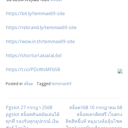
https://bit.ly/temmax69-site
https://rebrand.ly/temmax69-site
https://wow.in.th/temmax69-site
https://shorturl.asia/aL6xl
https://t.co/PDcWsMFb58
Posted in
สล็อต
Tagged
temmax69
แนะแนว
Pgslot 27 กรกฎา 2568
สล็อต168 10 กรกฎาคม 68
pgslot สล็อตทันสมัยเล่นได้
สล็อตเครดิตฟรี เว็บตรง
ทุกที่ รองรับทุกอุปกรณ์ เงิน
ลิขสิทธิ์แท้ หมุนวงล้อลุ้นโชค
เรื่อง
ชัวร์ โอนไว
ใหญ่! แอดมินบริการมากกว่า