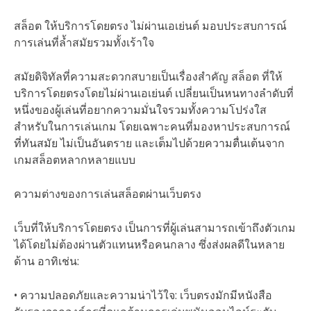
สล็อต ให้บริการโดยตรง ไม่ผ่านเอเย่นต์ มอบประสบการณ์
การเล่นที่ล้ำสมัยรวมทั้งเร้าใจ
สมัยดิจิทัลที่ความสะดวกสบายเป็นเรื่องสำคัญ สล็อต ที่ให้
บริการโดยตรงโดยไม่ผ่านเอเย่นต์ เปลี่ยนเป็นหนทางลำดับที่
หนึ่งของผู้เล่นที่อยากความมั่นใจรวมทั้งความโปร่งใส
สำหรับในการเล่นเกม โดยเฉพาะคนที่มองหาประสบการณ์
ที่ทันสมัย ไม่เป็นอันตราย และเต็มไปด้วยความตื่นเต้นจาก
เกมสล็อตหลากหลายแบบ
ความต่างของการเล่นสล็อตผ่านเว็บตรง
เว็บที่ให้บริการโดยตรง เป็นการที่ผู้เล่นสามารถเข้าถึงตัวเกม
ได้โดยไม่ต้องผ่านตัวแทนหรือคนกลาง ซึ่งส่งผลดีในหลาย
ด้าน อาทิเช่น:
• ความปลอดภัยและความน่าไว้ใจ: เว็บตรงมักมีหนังสือ