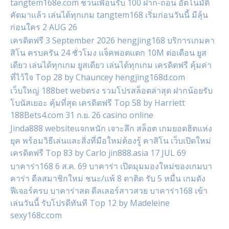
tangtem168e.com ชวนเพื่อนรับ 100 ฝาก-ถอน อัตโนมัติ
คัดมาแล้ว เล่นได้ทุกเกม tangtem168 เริ่มก่อนวันนี้ มีลุ้น
ก่อนใคร 2 AUG 26
เครดิตฟรี 3 September 2026 hengjing168 บริการเกมคา
สิโน ครบครัน 24 ชั่วโมง แจ็คพอตแตก 10M ต่อเดือน ยูส
เดียว เล่นได้ทุกเกม ยูสเดียว เล่นได้ทุกเกม เครดิตฟรี คุ้มค่า
ที่ไว้ใจ Top 28 by Chauncey hengjing168d.com
เว็บใหญ่ 188bet webตรง รวมโปรสล็อตล่าสุด ฝากน้อยรับ
โบนัสเยอะ คุ้มที่สุด เครดิตฟรี Top 58 by Harriett
188Bets4.com 31 ก.ย. 26 casino online
Jinda888 websiteแจกหนัก เจาะลึก สล็อต เกมยอดฮิตแห่ง
ยุค พร้อมวิธีเล่นและสิ่งที่มือใหม่ต้องรู้ คาสิโน เว็บเปิดใหม่
เครดิตฟรี Top 83 by Carlo jin888.asia 17 JUL 69
บาคาร่า168 6 ส.ค. 69 บาคาร่า เปิดมุมมองใหม่ของเกมบา
คาร่า ดีลสมาชิกใหม่ ชนะ/แพ้ 8 ตาติด รับ 5 หมื่น เกมดัง
ฟีเจอร์ครบ บาคาร่าสด ดีลเลอร์สาวสวย บาคาร่า168 เข้า
เล่นวันนี้ รับโปรดีทันที Top 12 by Madeleine
sexy168c.com