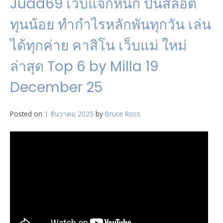
Juad69 เว็บแจกหนัก ปั่นสล็อต
ทุนน้อย ทำกำไรหลักพันทุกวัน เล่น
ได้ทุกค่าย คาสิโน เว็บแม่ ใหม่
ล่าสุด Top 6 by Milla 19
December 25
Posted on
1 ธันวาคม 2025
by
Bruce Ross