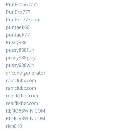
PunPro66.com
PunPro777
PunPro777.com
puntaek66
puntaek77
Pussy888
pussy888fun
pussy888play
pussy888win
qr code generator
ramclubx.com
ramclubx.com
realflikbet.com
realflikbet.com
RENO88WIN.COM
RENO88WIN.COM
rich818