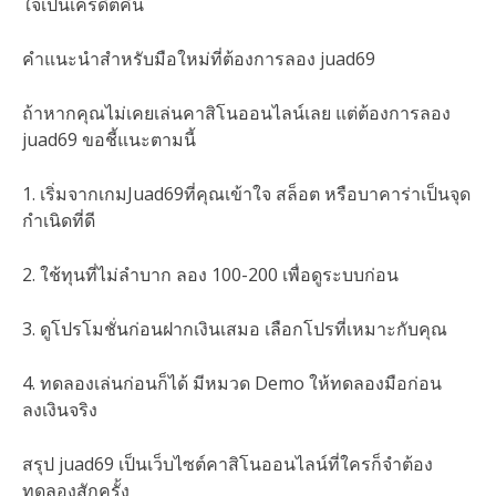
ใจเป็นเครดิตคืน
คำแนะนำสำหรับมือใหม่ที่ต้องการลอง juad69
ถ้าหากคุณไม่เคยเล่นคาสิโนออนไลน์เลย แต่ต้องการลอง
juad69 ขอชี้แนะตามนี้
1. เริ่มจากเกมJuad69ที่คุณเข้าใจ สล็อต หรือบาคาร่าเป็นจุด
กำเนิดที่ดี
2. ใช้ทุนที่ไม่ลำบาก ลอง 100-200 เพื่อดูระบบก่อน
3. ดูโปรโมชั่นก่อนฝากเงินเสมอ เลือกโปรที่เหมาะกับคุณ
4. ทดลองเล่นก่อนก็ได้ มีหมวด Demo ให้ทดลองมือก่อน
ลงเงินจริง
สรุป juad69 เป็นเว็บไซต์คาสิโนออนไลน์ที่ใครก็จำต้อง
ทดลองสักครั้ง