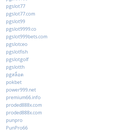
pgslot77
pgslot77.com
pgslot99
pgslot9999.co
pgslot999bets.com
pgslotceo
pgslotfish
pgslotgolf
pgslotth
pgสล็อต
pokbet
power999.net
premium66.info
proded888x.com
proded888x.com
punpro
PunPro66