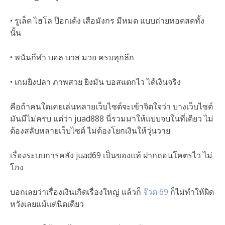
• รูเล็ต ไฮโล ป๊อกเด้ง เสือมังกร มีหมด แบบถ่ายทอดสดทั้ง
นั้น
• พนันกีฬา บอล บาส มวย ครบทุกลีก
• เกมยิงปลา ภาพสวย ยิงมัน บอสแตกไว ได้เงินจริง
คือถ้าคนใดเคยเล่นหลายเว็บไซต์จะเข้าจิตใจว่า บางเว็บไซต์
มันมีไม่ครบ แต่ว่า juad888 นี่รวมมาให้แบบจบในที่เดียว ไม่
ต้องสลับหลายเว็บไซต์ ไม่ต้องโยกเงินให้วุ่นวาย
เรื่องระบบการคลัง juad69 เป็นของแท้ ฝากถอนโคตรไว ไม่
โกง
บอกเลยว่าเรื่องเงินเกิดเรื่องใหญ่ แล้วก็
จ๊วด 69
ก็ไม่ทำให้ผิด
หวังเลยแม้แต่นิดเดียว