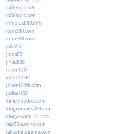
ib888pro.bet
ib888pro.bet
infyplus888.info
item388.com
item388.com
jbo355
Jinda55
jinda888
Joker123
joker123th
Joker123th.com
judhai168
kimchibetbet.com
kingromans789.com
kingxxxbet123.com
lala55-casino.com
lalikabetsgame.com