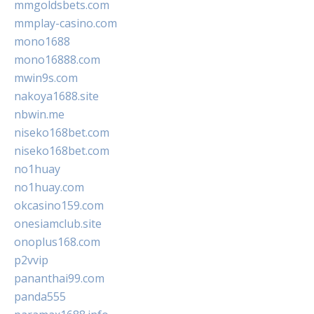
mmgoldsbets.com
mmplay-casino.com
mono1688
mono16888.com
mwin9s.com
nakoya1688.site
nbwin.me
niseko168bet.com
niseko168bet.com
no1huay
no1huay.com
okcasino159.com
onesiamclub.site
onoplus168.com
p2vvip
pananthai99.com
panda555