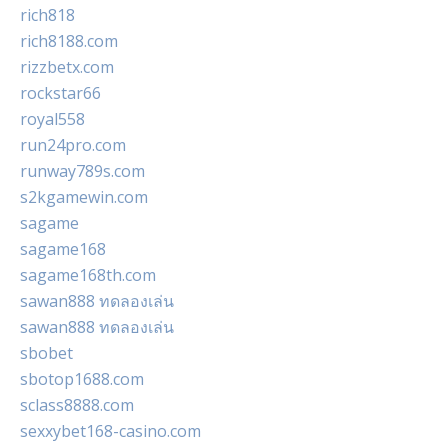
rich818
rich8188.com
rizzbetx.com
rockstar66
royal558
run24pro.com
runway789s.com
s2kgamewin.com
sagame
sagame168
sagame168th.com
sawan888 ทดลองเล่น
sawan888 ทดลองเล่น
sbobet
sbotop1688.com
sclass8888.com
sexxybet168-casino.com