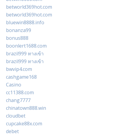
betworld369hot.com
betworld369hot.com
bluewin8888.info
bonanza99
bonus888
boonlert1688.com
brazil999 ทางเข้า
brazil999 ทางเข้า
bwvip4.com
cashgame168
Casino
cc11388.com
chang7777
chinatown888.win
cloudbet
cupcake88x.com
debet