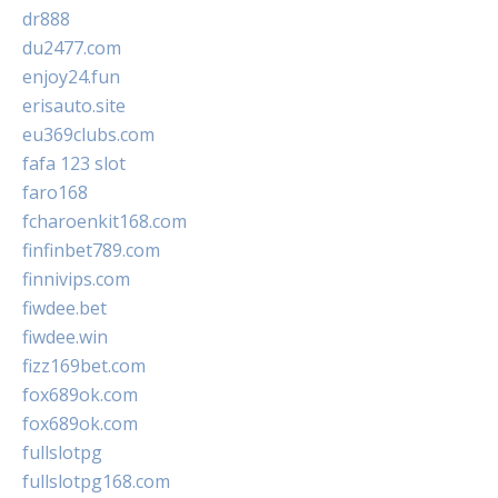
dr888
du2477.com
enjoy24.fun
erisauto.site
eu369clubs.com
fafa 123 slot
faro168
fcharoenkit168.com
finfinbet789.com
finnivips.com
fiwdee.bet
fiwdee.win
fizz169bet.com
fox689ok.com
fox689ok.com
fullslotpg
fullslotpg168.com