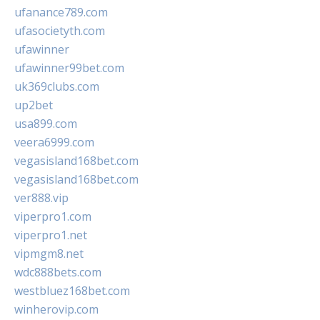
ufanance789.com
ufasocietyth.com
ufawinner
ufawinner99bet.com
uk369clubs.com
up2bet
usa899.com
veera6999.com
vegasisland168bet.com
vegasisland168bet.com
ver888.vip
viperpro1.com
viperpro1.net
vipmgm8.net
wdc888bets.com
westbluez168bet.com
winherovip.com