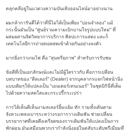
คลุกคลีอยู่ในแวดวงความบันเทิงออนไลน์มาอย่างนาน
ผมกล้าการันตีได้ว่าที่นี่ไม่ได้เป็นเพียง “บ่อนจำลอง” แม้
กระนั้นมันเป็น “ศูนย์รวมความเบิกบานใจรูปแบบใหม่” ที่
ผสมผสานจิตวิทยาการบริการ ศิลปะการแสดง และก็
เทคโนโลยีการถ่ายทอดสดเข้าด้วยกันอย่างลงตัว
มากยิ่งกว่าเกมไพ่ คือ “สุนทรียภาพ” สำหรับการรับชม
ข้อดีที่เป็นเอกลักษณ์และไม่มีผู้ใดราวกับ คือการเปลี่ยน
บทบาทของ “ดีลเลอร์” (Dealer) จากบุคลากรแจกไพ่หน้านิ่ง
แบบเดิมๆให้แปลงเป็น “เอนเตอร์เทนเนอร์” ในชุดบิกินี่ที่เต็ม
ไปด้วยความสดใสและกระปรี้กระเปร่า
การได้เห็นดีเห็นงามลเลอร์ยิ้มแย้ม ทัก รวมทั้งเต้นตาม
จังหวะเพลงเบาๆระหว่างรอการวางเดิมพัน ช่วยเปลี่ยน
บรรยากาศที่เคยตึงเครียดของการเดิมพันให้แปลงเป็นการ
พักผ่อน มันเสมือนพวกเรากำลังนั่งอยู่ในคลับระดับพรีเมียมที่