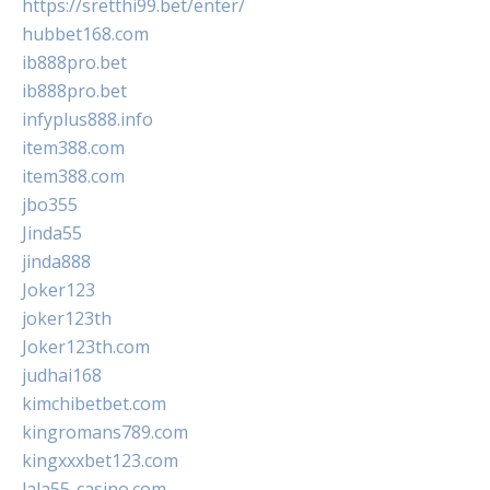
https://sretthi99.bet/enter/
hubbet168.com
ib888pro.bet
ib888pro.bet
infyplus888.info
item388.com
item388.com
jbo355
Jinda55
jinda888
Joker123
joker123th
Joker123th.com
judhai168
kimchibetbet.com
kingromans789.com
kingxxxbet123.com
lala55-casino.com