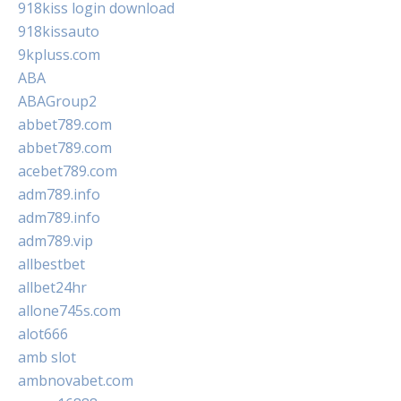
918kiss login download
918kissauto
9kpluss.com
ABA
ABAGroup2
abbet789.com
abbet789.com
acebet789.com
adm789.info
adm789.info
adm789.vip
allbestbet
allbet24hr
allone745s.com
alot666
amb slot
ambnovabet.com