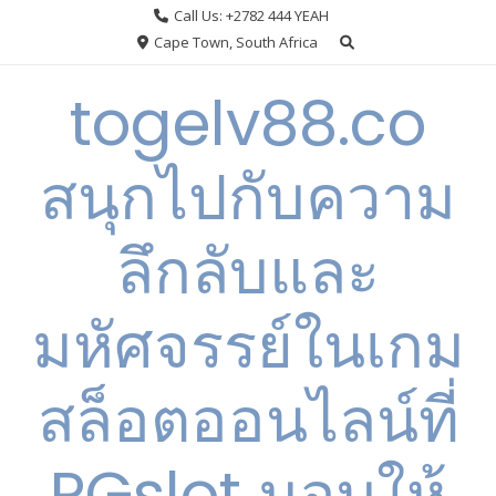
Skip
Call Us: +2782 444 YEAH
to
Cape Town, South Africa
content
togelv88.co
สนุกไปกับความ
ลึกลับและ
มหัศจรรย์ในเกม
สล็อตออนไลน์ที่
PGslot มอบให้