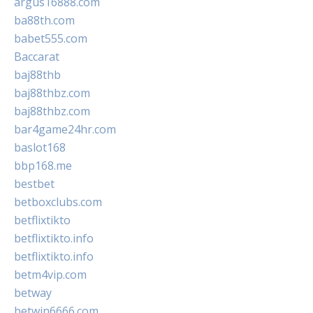
argus16888.com
ba88th.com
babet555.com
Baccarat
baj88thb
baj88thbz.com
baj88thbz.com
bar4game24hr.com
baslot168
bbp168.me
bestbet
betboxclubs.com
betflixtikto
betflixtikto.info
betflixtikto.info
betm4vip.com
betway
betwin6666.com