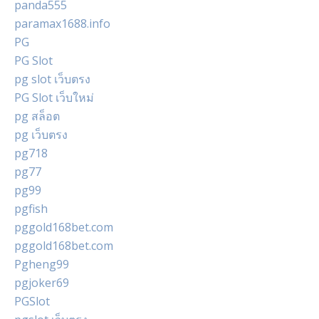
panda555
paramax1688.info
PG
PG Slot
pg slot เว็บตรง
PG Slot เว็บใหม่
pg สล็อต
pg เว็บตรง
pg718
pg77
pg99
pgfish
pggold168bet.com
pggold168bet.com
Pgheng99
pgjoker69
PGSlot