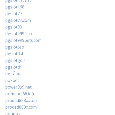
pgslot เว็บตรง
pgslot168
pgslot77
pgslot77.com
pgslot99
pgslot9999.co
pgslot999bets.com
pgslotceo
pgslotfish
pgslotgolf
pgslotth
pgสล็อต
pokbet
power999.net
premium66.info
proded888x.com
proded888x.com
punpro