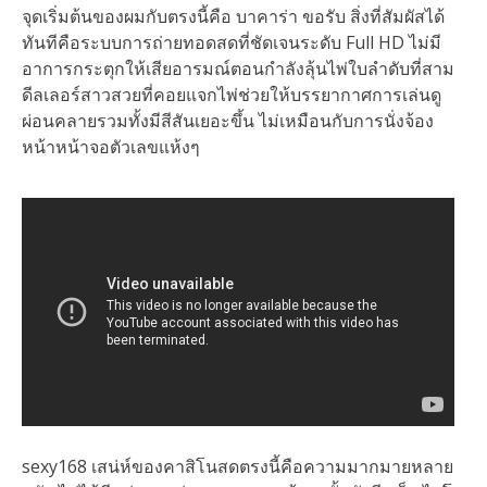
จุดเริ่มต้นของผมกับตรงนี้คือ บาคาร่า ขอรับ สิ่งที่สัมผัสได้
ทันทีคือระบบการถ่ายทอดสดที่ชัดเจนระดับ Full HD ไม่มี
อาการกระตุกให้เสียอารมณ์ตอนกำลังลุ้นไพ่ใบลำดับที่สาม
ดีลเลอร์สาวสวยที่คอยแจกไพ่ช่วยให้บรรยากาศการเล่นดู
ผ่อนคลายรวมทั้งมีสีสันเยอะขึ้น ไม่เหมือนกับการนั่งจ้อง
หน้าหน้าจอตัวเลขแห้งๆ
sexy168 เสน่ห์ของคาสิโนสดตรงนี้คือความมากมายหลาย