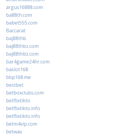
argus16888.com
ba88th.com
babet555.com
Baccarat
baj88thb
baj88thbz.com
baj88thbz.com
bar4game24hr.com
baslot168
bbp168.me
bestbet
betboxclubs.com
betflixtikto
betflixtikto.info
betflixtikto.info
betm4vip.com
betway