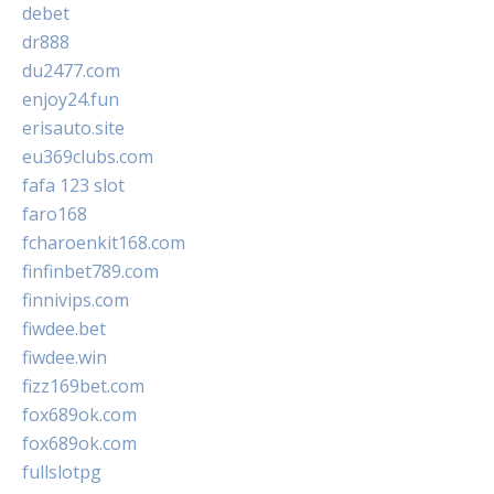
debet
dr888
du2477.com
enjoy24.fun
erisauto.site
eu369clubs.com
fafa 123 slot
faro168
fcharoenkit168.com
finfinbet789.com
finnivips.com
fiwdee.bet
fiwdee.win
fizz169bet.com
fox689ok.com
fox689ok.com
fullslotpg