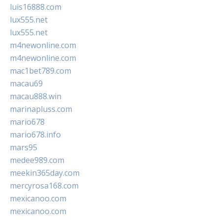
luis16888.com
lux555.net
lux555.net
m4newonline.com
m4newonline.com
mac1bet789.com
macau69
macau888.win
marinapluss.com
mario678
mario678.info
mars95
medee989.com
meekin365day.com
mercyrosa168.com
mexicanoo.com
mexicanoo.com