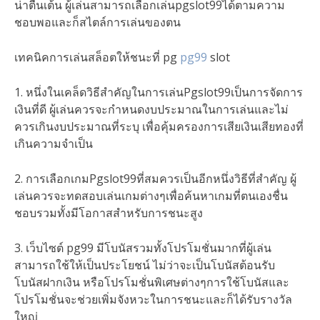
น่าตื่นเต้น ผู้เล่นสามารถเลือกเล่นpgslot99ได้ตามความ
ชอบพอและก็สไตล์การเล่นของตน
เทคนิคการเล่นสล็อตให้ชนะที่ pg
pg99
slot
1. หนึ่งในเคล็ดวิธีสำคัญในการเล่นPgslot99เป็นการจัดการ
เงินที่ดี ผู้เล่นควรจะกำหนดงบประมาณในการเล่นและไม่
ควรเกินงบประมาณที่ระบุ เพื่อคุ้มครองการเสียเงินเสียทองที่
เกินความจำเป็น
2. การเลือกเกมPgslot99ที่สมควรเป็นอีกหนึ่งวิธีที่สำคัญ ผู้
เล่นควรจะทดสอบเล่นเกมต่างๆเพื่อค้นหาเกมที่ตนเองชื่น
ชอบรวมทั้งมีโอกาสสำหรับการชนะสูง
3. เว็บไซต์ pg99 มีโบนัสรวมทั้งโปรโมชั่นมากที่ผู้เล่น
สามารถใช้ให้เป็นประโยชน์ ไม่ว่าจะเป็นโบนัสต้อนรับ
โบนัสฝากเงิน หรือโปรโมชั่นพิเศษต่างๆการใช้โบนัสและ
โปรโมชั่นจะช่วยเพิ่มจังหวะในการชนะและก็ได้รับรางวัล
ใหญ่