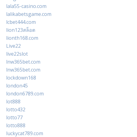
lala55-casino.com
lalikabetsgame.com
lcbet444.com
lion123สล็อต
lionth168.com
Live22
live22slot
lnw365bet.com
lnw365bet.com
lockdown168
london45
london6789.com
lot888
lotto432
lotto77
lotto888
luckycat789.com