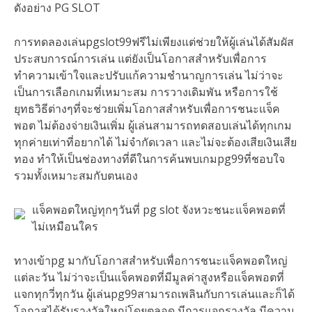
ดังอย่าง PG SLOT
การทดลองเล่นpgslot99ฟรีไม่เพียงแต่ช่วยให้ผู้เล่นได้สัมผัส
ประสบการณ์การเล่น แต่ยังเป็นโอกาสสำหรับเพื่อการ
ทำความเข้าใจและปรับแก้ความชำนาญการเล่น ไม่ว่าจะ
เป็นการเลือกเกมที่เหมาะสม การวางเดิมพัน หรือการใช้
ยุทธวิธีต่างๆที่จะช่วยเพิ่มโอกาสสำหรับเพื่อการชนะแจ็ค
พอต ไม่ต้องจ่ายเงินเพิ่ม ผู้เล่นสามารถทดสอบเล่นได้ทุกเกม
ทุกค่ายเท่าที่อยากได้ ไม่จำกัดเวลา และไม่จะต้องเสียเงินเสีย
ทอง ทำให้เป็นช่องทางที่ดีในการค้นพบเกมpg99ที่ชอบใจ
รวมทั้งเหมาะสมกับตนเอง
แจ็คพอตใหญ่ทุกๆวันที่ pg slot จังหวะชนะแจ็คพอตที่
ไม่เหมือนใคร
ทางเข้าpg มากับโอกาสสำหรับเพื่อการชนะแจ็คพอตใหญ่
แต่ละวัน ไม่ว่าจะเป็นแจ็คพอตที่มีมูลค่าสูงหรือแจ็คพอตที่
แจกทุกวี่ทุกวัน ผู้เล่นpg99สามารถเพลินกับการเล่นและก็ได้
โอกาสได้รับรางวัลใหญ่โดยตลอด มีการแจกรางวัล มีความ