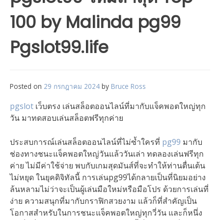
100 by Malinda pg99
Pgslot99.life
Posted on
29 กรกฎาคม 2024
by
Bruce Ross
pgslot
เว็บตรง เล่นสล็อตออนไลน์ที่มากับแจ็คพอตใหญ่ทุก
วัน มาทดสอบเล่นสล็อตฟรีทุกค่าย
ประสบการณ์เล่นสล็อตออนไลน์ที่ไม่ซ้ำใครที่
pg99
มากับ
ช่องทางชนะแจ็คพอตใหญ่วันแล้ววันเล่า ทดลองเล่นฟรีทุก
ค่าย ไม่มีค่าใช้จ่าย พบกับเกมสุดมันส์ที่จะทำให้ท่านตื่นเต้น
ไม่หยุด ในยุคดิจิทัลนี้ การเล่นpg99ได้กลายเป็นที่นิยมอย่าง
ล้นหลามไม่ว่าจะเป็นผู้เล่นมือใหม่หรือมือโปร ด้วยการเล่นที่
ง่าย ความสนุกที่มากับกราฟิกสวยงาม แล้วก็ที่สำคัญเป็น
โอกาสสำหรับในการชนะแจ็คพอตใหญ่ทุกวี่วัน และก็หนึ่ง