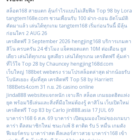
สล็อต168 สายแตก ลุ้นกำไรแบบไม่เสียฟีล Top 98 by Lora
tangtem168e.com ชวนเพื่อนรับ 100 ฝาก-ถอน อัตโนมัติ
คัดมาแล้ว เล่นได้ทุกเกม tangtem168 เริ่มก่อนวันนี้ มีลุ้น
ก่อนใคร 2 AUG 26
เครดิตฟรี 3 September 2026 hengjing168 บริการเกมคา
สิโน ครบครัน 24 ชั่วโมง แจ็คพอตแตก 10M ต่อเดือน ยูส
เดียว เล่นได้ทุกเกม ยูสเดียว เล่นได้ทุกเกม เครดิตฟรี คุ้มค่า
ที่ไว้ใจ Top 28 by Chauncey hengjing168d.com
เว็บใหญ่ 188bet webตรง รวมโปรสล็อตล่าสุด ฝากน้อยรับ
โบนัสเยอะ คุ้มที่สุด เครดิตฟรี Top 58 by Harriett
188Bets4.com 31 ก.ย. 26 casino online
Jinda888 websiteแจกหนัก เจาะลึก สล็อต เกมยอดฮิตแห่ง
ยุค พร้อมวิธีเล่นและสิ่งที่มือใหม่ต้องรู้ คาสิโน เว็บเปิดใหม่
เครดิตฟรี Top 83 by Carlo jin888.asia 17 JUL 69
บาคาร่า168 6 ส.ค. 69 บาคาร่า เปิดมุมมองใหม่ของเกมบา
คาร่า ดีลสมาชิกใหม่ ชนะ/แพ้ 8 ตาติด รับ 5 หมื่น เกมดัง
ฟีเจอร์ครบ บาคาร่าสด ดีลเลอร์สาวสวย บาคาร่า168 เข้า