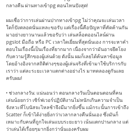
กลางคืน ผ่านทางเข้าpg ตอนไหนปังสุด!
ผมเชื่อว่าการเล่นผ่านปากทางเข้าpg ไม่ว่าคุณจะเล่นเวลา
ใดก็ปังตลอดนั่นแหละขอรับ แต่เรื่องนี้คือปัญหาที่คัดค้านกัน
มาอย่างยาวนานแล้วขอรับว่า เล่นสล็อตออนไลน์ผ่าน
pgslot มือถือ หรือ PC เวลาใดเยี่ยมที่สุดนั่นเอง การจะหาคำ
ตอบในเรื่องนี้เป็นเรื่องที่ยากมาก เนื่องจากว่ามันอาจยึดโยง
กับความรู้สึกของผู้เล่นด้วย ดังนั้น ผมก็เลยได้ค้นหาข้อมูล
โดยอ้างอิงจากสถิติต่างๆของผู้เล่นจริงที่เข้ามาใช้บริการกับ
เราว่า แต่ละระยะเวลาแตกต่างอย่างไร มาทดลองดูกันเลย
ครับผม!
• ช่วงกลางวัน: แน่นอนว่า ตอนกลางวันเป็นตอนตอนที่คน
เล่นน้อยกว่า เซิร์ฟเวอร์ปฏิบัติงานไม่หนักเกินความจำเป็น
จังหวะที่โบนัสจะไหลช้าจึงมีมากยิ่งขึ้น แม้กระนั้นการเข้าถึง
Scatter ก็เข้าได้ง่ายยิ่งกว่าเวลากลางคืนนั่นเอง ซึ่งมันก็
เหมาะกับคนที่ถูกใจเล่นแบบระยะยาว เน้นแตกปานกลาง แต่
ว่าเล่นได้เรื่อยๆมากยิ่งกว่านั่นเองครับผม