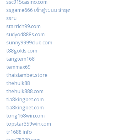
ssc915casino.com
ssgame666 เข้าสู่ระบบ ล่าสุด
ssru
starrich99.com
sudyod888s.com
sunny9999club.com
t88golds.com
tangtem168
temmax69
thaisiambet.store
thehulk88
thehulk888.com
tia8kingbet.com
tia8kingbet.com
tong168win.com
topstar359win.com
tr1688.info
tree78999.com