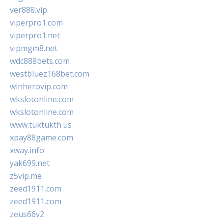
ver888.vip
viperpro1.com
viperpro1.net
vipmgm8.net
wdc888bets.com
westbluez168bet.com
winherovip.com
wkslotonline.com
wkslotonline.com
www.tuktukth.us
xpay88game.com
xway.info
yak699.net
z5vip.me
zeed1911.com
zeed1911.com
zeus66v2