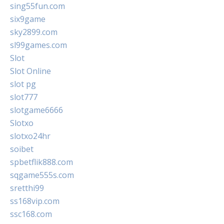
sing55fun.com
six9game
sky2899.com
sl99games.com
Slot
Slot Online
slot pg
slot777
slotgame6666
Slotxo
slotxo24hr
soibet
spbetflik888.com
sqgame555s.com
sretthi99
ss168vip.com
ssc168.com