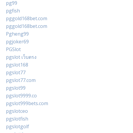
pg99
pgfish
pggold168bet.com
pggold168bet.com
Pgheng99
pgjoker69
PGSlot
pgslot เว็บตรง
pgslot168
pgslot77
pgslot77.com
pgslot99
pgslot9999.co
pgslot999bets.com
pgslotceo
pgslotfish
pgslotgolf