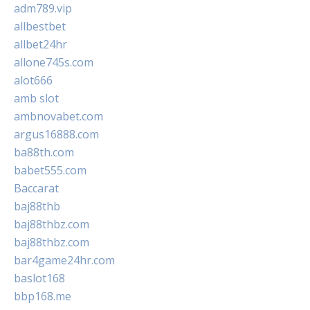
adm789.vip
allbestbet
allbet24hr
allone745s.com
alot666
amb slot
ambnovabet.com
argus16888.com
ba88th.com
babet555.com
Baccarat
baj88thb
baj88thbz.com
baj88thbz.com
bar4game24hr.com
baslot168
bbp168.me