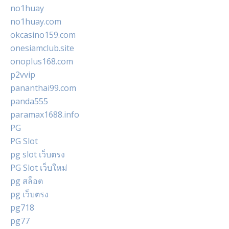
no1huay
no1huay.com
okcasino159.com
onesiamclub.site
onoplus168.com
p2vvip
pananthai99.com
panda555
paramax1688.info
PG
PG Slot
pg slot เว็บตรง
PG Slot เว็บใหม่
pg สล็อต
pg เว็บตรง
pg718
pg77