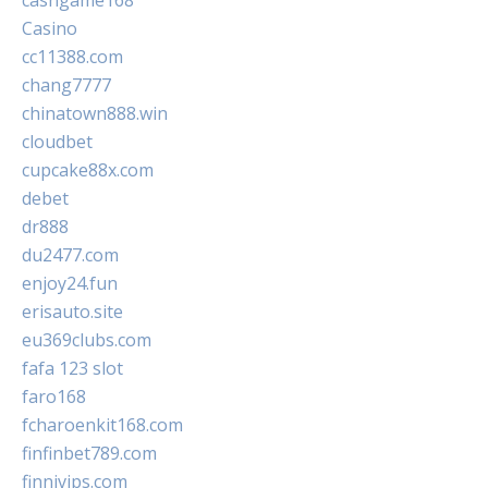
Casino
cc11388.com
chang7777
chinatown888.win
cloudbet
cupcake88x.com
debet
dr888
du2477.com
enjoy24.fun
erisauto.site
eu369clubs.com
fafa 123 slot
faro168
fcharoenkit168.com
finfinbet789.com
finnivips.com