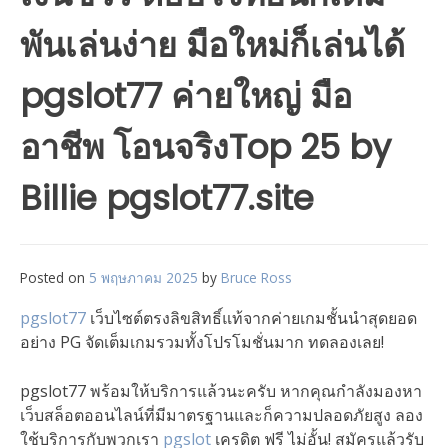
พันเล่นง่าย มือใหม่ก็เล่นได้
pgslot77 ค่ายใหญ่ มือ
อาชีพ โอนจริงTop 25 by
Billie pgslot77.site
Posted on
5 พฤษภาคม 2025
by
Bruce Ross
pgslot77
เว็บไซต์ตรงลิขสิทธิ์แท้จากค่ายเกมชั้นนำสุดยอด
อย่าง PG จัดเต็มเกมรวมทั้งโปรโมชั่นมาก ทดลองเลย!
pgslot77 พร้อมให้บริการแล้วนะครับ หากคุณกำลังมองหา
เว็บสล็อตออนไลน์ที่มีมาตรฐานและก็ความปลอดภัยสูง ลอง
ใช้บริการกับพวกเรา
pgslot
เครดิต ฟรี ไม่อั้น! สมัครแล้วรับ