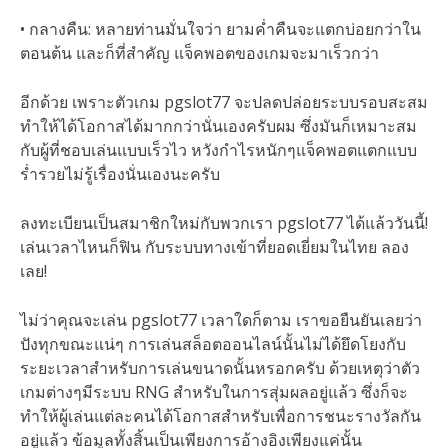
• กลางคืน: หลายท่านมั่นใจว่า ยามค่ำคืนจะแตกบ่อยกว่าใน
ตอนต้น และก็ที่สำคัญ แจ็คพอตของเกมจะมาเร็วกว่า
อีกด้วย เพราะตัวเกม pgslot77 จะปลดปล่อยระบบรอบสะสม
ทำให้ได้โอกาสได้มากกว่านั่นเองครับผม ซึ่งมันก็เหมาะสม
กับผู้ที่ชอบเล่นแบบเร็วไว หวังกำไรหนักๆแจ็คพอตแตกแบบ
ร่ำรวยไม่รู้เรื่องนั่นเองนะครับ
ลงทะเบียนเป็นสมาชิกใหม่กับพวกเรา pgslot77 ได้แล้ววันนี้!
เล่นเวลาไหนก็ฟิน กับระบบทางเข้าที่ยอดเยี่ยมในไทย ลอง
เลย!
ไม่ว่าคุณจะเล่น pgslot77 เวลาใดก็ตาม เราขอยืนยันเลยว่า
ปังทุกขณะแน่ๆ การเล่นสล็อตออนไลน์นั้นไม่ได้ยึดโยงกับ
ระยะเวลาสำหรับการเล่นขนาดนั้นหรอกครับ ด้วยเหตุว่าตัว
เกมต่างๆมีระบบ RNG สำหรับในการสุ่มผลอยู่แล้ว ซึ่งก็จะ
ทำให้ผู้เล่นแต่ละคนได้โอกาสสำหรับเพื่อการชนะรางวัลกัน
อยู่แล้ว ข้อมูลทั้งสิ้นเป็นเพียงการอ้างอิงเพียงแค่นั้น