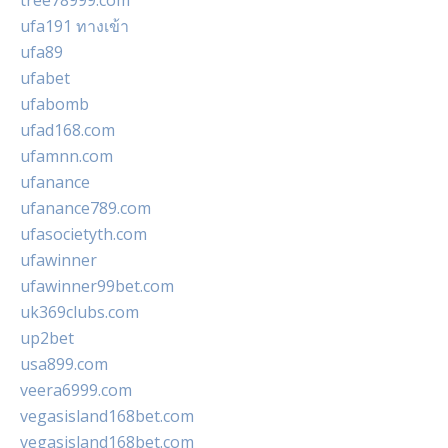
ufa191 ทางเข้า
ufa89
ufabet
ufabomb
ufad168.com
ufamnn.com
ufanance
ufanance789.com
ufasocietyth.com
ufawinner
ufawinner99bet.com
uk369clubs.com
up2bet
usa899.com
veera6999.com
vegasisland168bet.com
vegasisland168bet.com