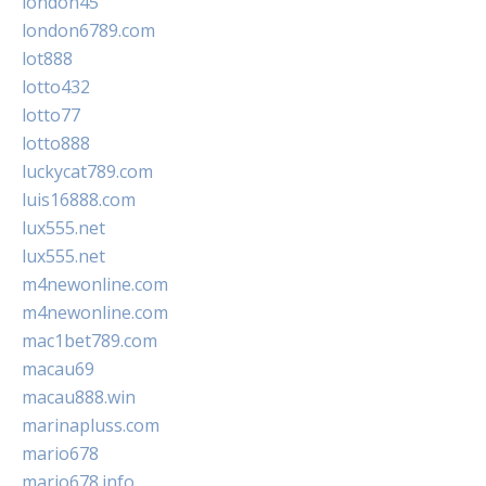
london45
london6789.com
lot888
lotto432
lotto77
lotto888
luckycat789.com
luis16888.com
lux555.net
lux555.net
m4newonline.com
m4newonline.com
mac1bet789.com
macau69
macau888.win
marinapluss.com
mario678
mario678.info