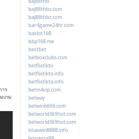
baj88thb
baj88thbz.com
baj88thbz.com
bar4game24hr.com
baslot168
bbp168.me
bestbet
betboxclubs.com
betflixtikto
betflixtikto.info
betflixtikto.info
นการ
betm4vip.com
้อมเกม
betway
betwin6666.com
betworld369hot.com
betworld369hot.com
bluewin8888.info
bonanza99