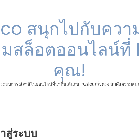
.co สนุกไปกับความ
มสล็อตออนไลน์ที่
คุณ!
ประสบการณ์คาสิโนออนไลน์ที่น่าตื่นเต้นกับ PGslot เว็บตรง สัมผัสความสนุก
าสู่ระบบ