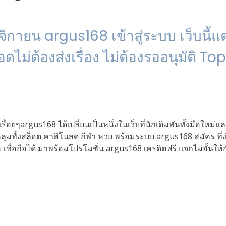
จิกายน argus168 เข้าสู่ระบบ เว็บนี้แ
อดไม่ต้องส่งเรื่อง ไม่ต้องรออนุมัติ To
ื่อยๆargus168 ได้เปลี่ยนเป็นหนึ่งในเว็บที่นักเดิมพันทั้งมือใหม่แ
ลุมทั้งสล็อต คาสิโนสด กีฬา หวย พร้อมระบบ argus168 สมัคร ที่ง
ัย เชื่อถือได้ มาพร้อมโปรโมชั่น argus168 เครดิตฟรี แจกไม่อั้นให้