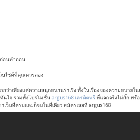
่า ก่อนทำถอน
ว็บไซต์ที่คุณควรลอง
มากกว่าเพียงแค่ความสนุกสนานร่าเริง ทั้งในเรื่องของความสบายใ
ทันใจ รวมทั้งโปรโมชั่น
argus168 เครดิตฟรี
ที่แจกจริงไม่กั๊ก พร
เว็บที่ครบและก็จบในที่เดียว สมัครเลยที่ argus168