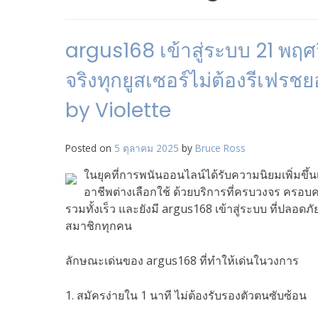
argus168 เข้าสู่ระบบ 21 พฤศ
จริงทุกยูสเซอร์ไม่ต้องรีเฟรชย
by Violette
Posted on
5 ตุลาคม 2025
by
Bruce Ross
ในยุคที่การพนันออนไลน์ได้รับความนิยมเพิ่มขึ้นเร
อาชีพต่างเลือกใช้ ด้วยบริการที่ครบวงจร ครอบค
รวมทั้งเร็ว และยังมี argus168 เข้าสู่ระบบ ที่ปลอดภ
สมาชิกทุกคน
ลักษณะเด่นของ argus168 ที่ทำให้เด่นในวงการ
1. สมัครง่ายใน 1 นาที ไม่ต้องรับรองตัวตนซับซ้อน