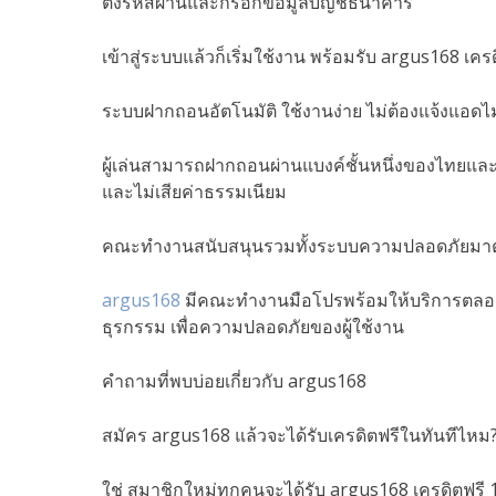
ตั้งรหัสผ่านและกรอกข้อมูลบัญชีธนาคาร
เข้าสู่ระบบแล้วก็เริ่มใช้งาน พร้อมรับ argus168 เคร
ระบบฝากถอนอัตโนมัติ ใช้งานง่าย ไม่ต้องแจ้งแอดไ
ผู้เล่นสามารถฝากถอนผ่านแบงค์ชั้นหนึ่งของไทยและก็
และไม่เสียค่าธรรมเนียม
คณะทำงานสนับสนุนรวมทั้งระบบความปลอดภัยมา
argus168
มีคณะทำงานมือโปรพร้อมให้บริการตลอด 2
ธุรกรรม เพื่อความปลอดภัยของผู้ใช้งาน
คำถามที่พบบ่อยเกี่ยวกับ argus168
สมัคร argus168 แล้วจะได้รับเครดิตฟรีในทันทีไหม
ใช่ สมาชิกใหม่ทุกคนจะได้รับ argus168 เครดิตฟรี 