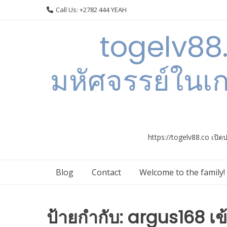
Skip
Call Us: +2782 444 YEAH
to
content
togelv88
มหัศจรรย์ในเก
https://togelv88.co เปิด
Blog
Contact
Welcome to the family!
ป้ายกำกับ:
argus168 เข้