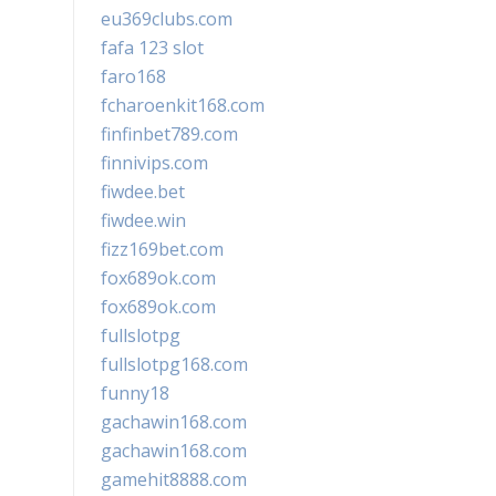
eu369clubs.com
fafa 123 slot
faro168
fcharoenkit168.com
finfinbet789.com
finnivips.com
fiwdee.bet
fiwdee.win
fizz169bet.com
fox689ok.com
fox689ok.com
fullslotpg
fullslotpg168.com
funny18
gachawin168.com
gachawin168.com
gamehit8888.com