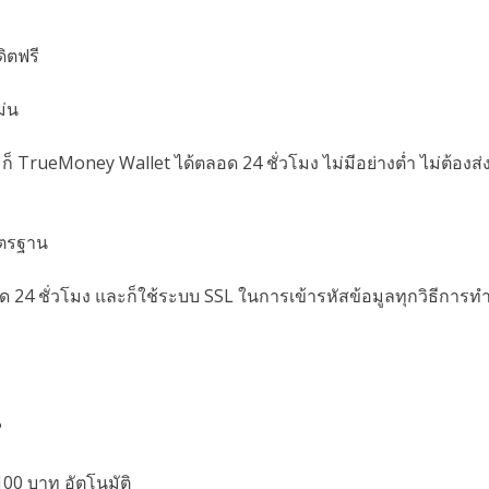
ดิตฟรี
ม่น
 TrueMoney Wallet ได้ตลอด 24 ชั่วโมง ไม่มีอย่างต่ำ ไม่ต้องส่
ตรฐาน
4 ชั่วโมง และก็ใช้ระบบ SSL ในการเข้ารหัสข้อมูลทุกวิธีการท
?
100 บาท อัตโนมัติ