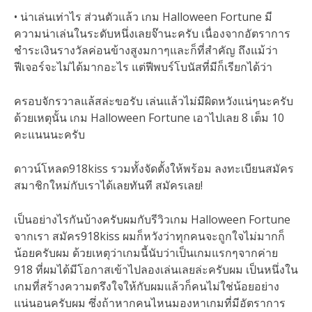
• น่าเล่นเท่าไร ส่วนตัวแล้ว เกม Halloween Fortune มี
ความน่าเล่นในระดับหนึ่งเลยจ๊านะครับ เนื่องจากอัตราการ
ชำระเงินรางวัลค่อนข้างสูงมกาๆและก็ที่สำคัญ ถึงแม้ว่า
ฟีเจอร์จะไม่ได้มากอะไร แต่ฟีพบร์โบนัสที่มีก็เรียกได้ว่า
ครอบจักรวาลแล้สล่ะขอรับ เล่นแล้วไม่มีผิดหวังแน่ๆนะครับ
ด้วยเหตุนั้น เกม Halloween Fortune เอาไปเลย 8 เต็ม 10
คะแนนนะครับ
ดาวน์โหลด918kiss รวมทั้งจัดตั้งให้พร้อม ลงทะเบียนสมัคร
สมาชิกใหม่กับเราได้เลยทันที สมัครเลย!
เป็นอย่างไรกันบ้างครับผมกับรีวิวเกม Halloween Fortune
จากเรา สมัคร918kiss ผมก็หวังว่าทุกคนจะถูกใจไม่มากก็
น้อยครับผม ด้วยเหตุว่าเกมนี้นับว่าเป็นเกมแรกๆจากค่าย
918 ที่ผมได้มีโอกาสเข้าไปลองเล่นเลยล่ะครับผม เป็นหนึ่งใน
เกมที่สร้างความตรึงใจให้กับผมแล้วก็คนไม่ใช่น้อยอย่าง
แน่นอนครับผม ซึ่งถ้าหากคนไหนมองหาเกมที่มีอัตราการ