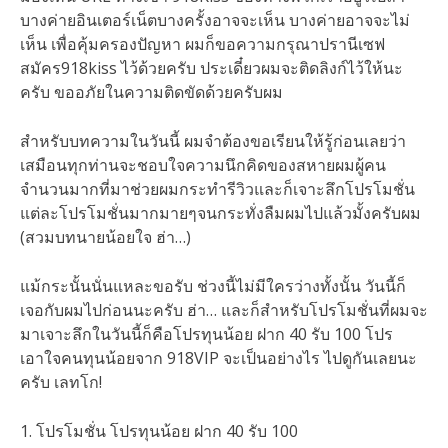
บางค่ายอินเตอร์เน็ตบางครั้งอาจจะเห็น บางค่ายอาจจะไม่
เห็น เพื่อคุ้มครองปัญหา ผมก็ขอความกรุณาปรานีเซฟ
สมัคร918kiss ไว้ด้วยครับ ประเดี๋ยวผมจะติดลิงก์ไว้ให้นะ
ครับ ขออภัยในความติดขัดด้วยครับผม
สำหรับบทความในวันนี้ ผมจำต้องขอเรียนให้รู้ก่อนเลยว่า
เสมือนทุกท่านจะชอบใจความนึกคิดของสหายผมผู้คน
จำนวนมากที่มาช่วยผมกระทำรีวิวและก็เจาะลึกโปรโมชั่น
แต่ละโปรโมชั่นมากมายๆจนกระทั่งลืมผมไปแล้วมั้งครับผม
(สวมบทนายน้อยใจ ฮ่า…)
แม้กระนั้นนั่นแหละขอรับ ช่วงนี้ไม่มีใครว่างทั้งนั้น วันนี้ก็
เจอกับผมไปก่อนนะครับ ฮ่า… และก็สำหรับโปรโมชั่นที่ผมจะ
มาเจาะลึกในวันนี้ก็คือโปรทุนน้อย ฝาก 40 รับ 100 โปร
เอาใจคนทุนน้อยจาก 918VIP จะเป็นอย่างไร ไปดูกันเลยนะ
ครับ เลทโก!
1. โปรโมชั่น โปรทุนน้อย ฝาก 40 รับ 100