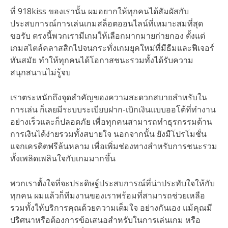
ที่ 918kiss ของเรานั้น ผมอยากให้ทุกคนได้สัมผัสกับ
ประสบการณ์การเล่นเกมสล็อตออนไลน์ที่เหมาะสมที่สุด
ขอรับ ตรงนี้พวกเรามีเกมให้เลือกมากมายก่ายกอง ตั้งแต่
เกมสไตล์คลาสสิกไปจนกระทั่งเกมยุคใหม่ที่มีธีมและฟีเจอร์
ทันสมัย ทำให้ทุกคนได้โอกาสชนะรวมทั้งได้รับความ
สนุกสนานไม่รู้จบ
เราตระหนักถึงจุดสำคัญของความสะดวกสบายสำหรับใน
การเล่น ก็เลยมีระบบระเบียบฝาก-เบิกเงินแบบออโต้ที่ทำงาน
อย่างเร็วและก็ปลอดภัย เพื่อทุกคนสามารถทำธุรกรรมด้าน
การเงินได้ง่ายรวมทั้งสบายใจ นอกจากนั้น ยังมีโปรโมชั่น
แจกเครดิตฟรีล้นหลาม เพื่อเพิ่มช่องทางสำหรับการชนะรวม
ทั้งเพลิดเพลินใจกับเกมมากขึ้น
พวกเราตั้งใจที่จะประดิษฐ์ประสบการณ์ที่น่าประทับใจให้กับ
ทุกคน ผมแล้วก็ทีมงานของเราพร้อมที่สามารถช่วยเหลือ
รวมทั้งให้บริการคุณด้วยความเต็มใจ อย่างกันเอง แม้คุณมี
ปริศนาหรือต้องการข้อเสนอสำหรับในการเล่นเกม หรือ