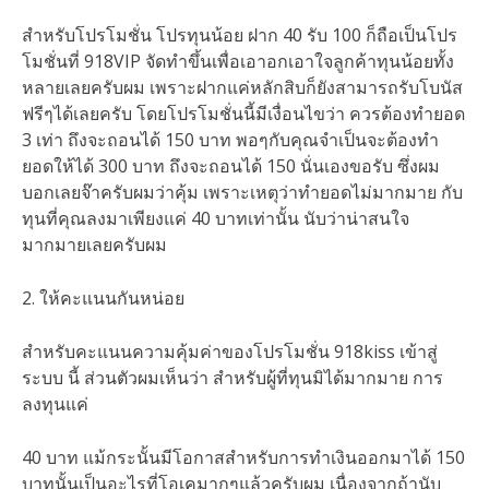
สำหรับโปรโมชั่น โปรทุนน้อย ฝาก 40 รับ 100 ก็ถือเป็นโปร
โมชั่นที่ 918VIP จัดทำขึ้นเพื่อเอาอกเอาใจลูกค้าทุนน้อยทั้ง
หลายเลยครับผม เพราะฝากแค่หลักสิบก็ยังสามารถรับโบนัส
ฟรีๆได้เลยครับ โดยโปรโมชั่นนี้มีเงื่อนไขว่า ควรต้องทำยอด
3 เท่า ถึงจะถอนได้ 150 บาท พอๆกับคุณจำเป็นจะต้องทำ
ยอดให้ได้ 300 บาท ถึงจะถอนได้ 150 นั่นเองขอรับ ซึ่งผม
บอกเลยจ๊าครับผมว่าคุ้ม เพราะเหตุว่าทำยอดไม่มากมาย กับ
ทุนที่คุณลงมาเพียงแค่ 40 บาทเท่านั้น นับว่าน่าสนใจ
มากมายเลยครับผม
2. ให้คะแนนกันหน่อย
สำหรับคะแนนความคุ้มค่าของโปรโมชั่น 918kiss เข้าสู่
ระบบ นี้ ส่วนตัวผมเห็นว่า สำหรับผู้ที่ทุนมิได้มากมาย การ
ลงทุนแค่
40 บาท แม้กระนั้นมีโอกาสสำหรับการทำเงินออกมาได้ 150
บาทนั้นเป็นอะไรที่โอเคมากๆแล้วครับผม เนื่องจากถ้านับ