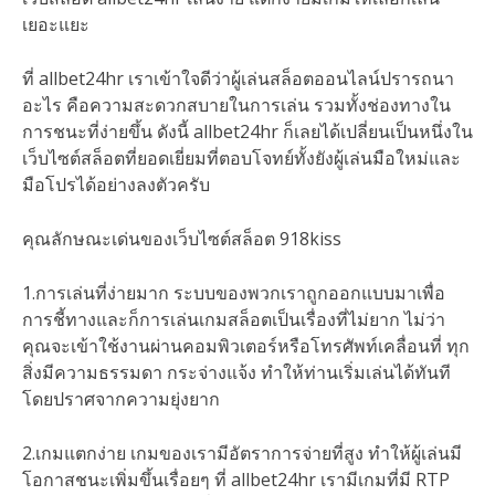
เยอะแยะ
ที่ allbet24hr เราเข้าใจดีว่าผู้เล่นสล็อตออนไลน์ปรารถนา
อะไร คือความสะดวกสบายในการเล่น รวมทั้งช่องทางใน
การชนะที่ง่ายขึ้น ดังนี้ allbet24hr ก็เลยได้เปลี่ยนเป็นหนึ่งใน
เว็บไซต์สล็อตที่ยอดเยี่ยมที่ตอบโจทย์ทั้งยังผู้เล่นมือใหม่และ
มือโปรได้อย่างลงตัวครับ
คุณลักษณะเด่นของเว็บไซต์สล็อต 918kiss
1.การเล่นที่ง่ายมาก ระบบของพวกเราถูกออกแบบมาเพื่อ
การชี้ทางและก็การเล่นเกมสล็อตเป็นเรื่องที่ไม่ยาก ไม่ว่า
คุณจะเข้าใช้งานผ่านคอมพิวเตอร์หรือโทรศัพท์เคลื่อนที่ ทุก
สิ่งมีความธรรมดา กระจ่างแจ้ง ทำให้ท่านเริ่มเล่นได้ทันที
โดยปราศจากความยุ่งยาก
2.เกมแตกง่าย เกมของเรามีอัตราการจ่ายที่สูง ทำให้ผู้เล่นมี
โอกาสชนะเพิ่มขึ้นเรื่อยๆ ที่ allbet24hr เรามีเกมที่มี RTP