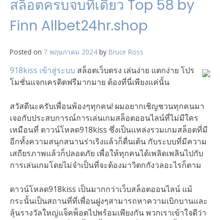
สล็อตครบจบที่เดียว Top 58 by
Finn Allbet24hr.shop
Posted on
7 พฤษภาคม 2024
by
Bruce Ross
918kiss เข้าสู่ระบบ
สล็อตเว็บตรง เล่นง่าย แตกง่าย โปร
โมชั่นแจกเครดิตฟรีมากมาย ต้องที่นี่เพียงแค่นั้น
สวัสดีนะครับเพื่อนพ้องๆทุกคน! ผมอยากเชิญชวนทุกคนมา
เจอกับประสบการณ์การเล่นเกมสล็อตออนไลน์ที่ไม่มีใคร
เหมือนที่ ดาวน์โหลด918kiss ซึ่งเป็นแหล่งรวมเกมสล็อตที่มี
อีกทั้งความสนุกสนานร่าเริงแล้วก็ตื่นเต้น กับระบบที่มีความ
เสถียรภาพแล้วก็ปลอดภัย เพื่อให้ทุกคนได้เพลิดเพลินไปกับ
การเล่นเกมโดยไม่จำเป็นที่จะต้องมาวิตกกังวลอะไรก็ตาม
ดาวน์โหลด918kiss เป็นมากกว่าเว็บสล็อตออนไลน์ แม้
กระนั้นเป็นสถานที่ที่เพื่อนฝูงๆสามารถหาความเบิกบานและ
ลุ้นรางวัลใหญ่แจ็คพ็อตไปพร้อมเพียงกัน พวกเราเข้าใจดีว่า