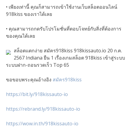
• เพียงเท่านี้ คุณก็สามารถเข้าใช้งานเว็บสล็อตออนไลน์
918kiss ของเราได้เลย
• คุณสามารถกดรับโปรโมชั่นที่ตอบโจทย์กับสิ่งที่ต้องการ
ของคุณได้เลย
สล็อตแตกง่าย สมัคร918kiss 918kissauto.io 20 ก.ค.
2567 Indiana ยืน 1 เรื่องเกมสล็อต 918kiss เข้าสู่ระบบ
ระบบฝาก-ถอนรวดเร็ว Top 65
ขอขอบพระคุณอ้างอิง
สมัคร918kiss
https://bit.ly/918kissauto-io
https://rebrand.ly/918kissauto-io
https://wow.in.th/918kissauto-io