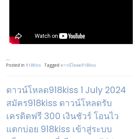
…
Posted in
918Kiss
Tagged
ดาวน์โหลด918kiss
ดาวน์โหลด918kiss 1 July 2024
สมัคร918kiss ดาวน์โหลดรับ
เครดิตฟรี 300 เงินชัวร์ โอนไว
แตกบ่อย 918kiss เข้าสู่ระบบ