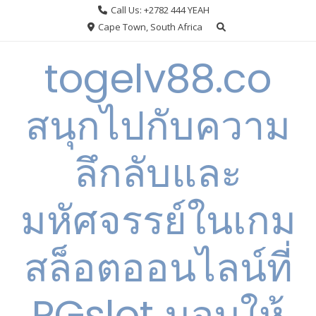
Skip
Call Us: +2782 444 YEAH
to
Cape Town, South Africa
content
togelv88.co
สนุกไปกับความ
ลึกลับและ
มหัศจรรย์ในเกม
สล็อตออนไลน์ที่
PGslot มอบให้