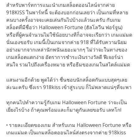
สำหรับพาร์ทการแนะนำเกมสล็อตออนไลน์จากค่าย
918KISS ในพาร์ทนี้ จะต้องบอกก่อนเลยว่า เป็นเกมที่หลาย
คนบางครั้งอาจจะเคยเล่นกันไปบ้างแล้วนะครับ กับเกม
สล็อตที่มีชื่อว่า Halloween Fortune (ฮัลโลวีน ฟอร์จูน)
หรือที่ผู้คนจำนวนไม่ใช้น้อยบางทีก็อาจจะเรียกว่า เกมแม่มด
นั่นเองขอรับ เกมนี้เป็นเกมจากค่าย 918 ที่ได้รับความนิยม
อย่างมากจากเหล่านักพนันเยอะมากๆ ไม่ว่าจะในทางของ
เกมสล็อตแตกง่าย อัตราการชำระเงินรางวัลดี ฟีเจอร์น่า
สนใจ รวมไปถึงเครื่องหมาย หรือธีมของเกมในสไตล์แม่มด
แสนงามอีกด้วย พูดได้ว่า ชื่นชอบนักสล็อตกันแบบสุดๆเลย
ล่ะนะครับ ซึ่งเรา 918kiss เข้าสู่ระบบ ก็ไม่พลาดแน่ๆที่จะพา
ทุกคนไปทำความรู้กับเกม Halloween Fortune ว่าจะเป็น
เยี่ยงไรบ้าง ถ้าคุณพร้อมและก็มาดูกันเลยขอรับ เลทโก!
• รายละเอียดของเกม สำหรับเกม Halloween Fortune หรือ
เกมแม่มด เป็นเกมสล็อตออนไลน์ส่งตรงจากค่าย 918kiss