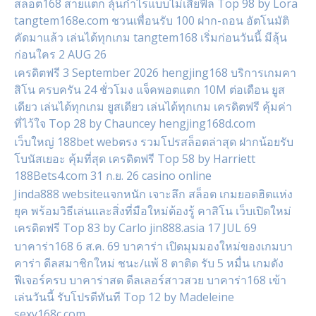
สล็อต168 สายแตก ลุ้นกำไรแบบไม่เสียฟีล Top 98 by Lora
tangtem168e.com ชวนเพื่อนรับ 100 ฝาก-ถอน อัตโนมัติ
คัดมาแล้ว เล่นได้ทุกเกม tangtem168 เริ่มก่อนวันนี้ มีลุ้น
ก่อนใคร 2 AUG 26
เครดิตฟรี 3 September 2026 hengjing168 บริการเกมคา
สิโน ครบครัน 24 ชั่วโมง แจ็คพอตแตก 10M ต่อเดือน ยูส
เดียว เล่นได้ทุกเกม ยูสเดียว เล่นได้ทุกเกม เครดิตฟรี คุ้มค่า
ที่ไว้ใจ Top 28 by Chauncey hengjing168d.com
เว็บใหญ่ 188bet webตรง รวมโปรสล็อตล่าสุด ฝากน้อยรับ
โบนัสเยอะ คุ้มที่สุด เครดิตฟรี Top 58 by Harriett
188Bets4.com 31 ก.ย. 26 casino online
Jinda888 websiteแจกหนัก เจาะลึก สล็อต เกมยอดฮิตแห่ง
ยุค พร้อมวิธีเล่นและสิ่งที่มือใหม่ต้องรู้ คาสิโน เว็บเปิดใหม่
เครดิตฟรี Top 83 by Carlo jin888.asia 17 JUL 69
บาคาร่า168 6 ส.ค. 69 บาคาร่า เปิดมุมมองใหม่ของเกมบา
คาร่า ดีลสมาชิกใหม่ ชนะ/แพ้ 8 ตาติด รับ 5 หมื่น เกมดัง
ฟีเจอร์ครบ บาคาร่าสด ดีลเลอร์สาวสวย บาคาร่า168 เข้า
เล่นวันนี้ รับโปรดีทันที Top 12 by Madeleine
sexy168c.com