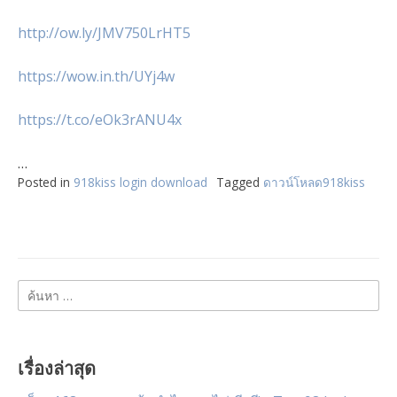
http://ow.ly/JMV750LrHT5
https://wow.in.th/UYj4w
https://t.co/eOk3rANU4x
…
Posted in
918kiss login download
Tagged
ดาวน์โหลด918kiss
ค้นหา
สำหรับ:
เรื่องล่าสุด