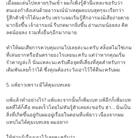
เมื่อผมเล่นไปหลายๆวันเข้า ผมก็เพิ่งรู้ตัวนี่แหละขอรับว่า
ตนเองกำลังเล่นด้วยอารมณ์นำเหตุผลแบบสุดๆจะเรียกว่า
รู้สึกตัวช้าก็ได้นะครับ เพราะผมเริ่มรู้สึกอารมณ์เสียง่ายดาย
มากยิ่งขึ้น เจ้าอารมณ์ รีบกดมากยิ่งขึ้น อ่านเกมน้อยลง คิด
ลดน้อยลง รวมทั้งอื่นๆอีกมากมาย
ทำให้ผมเสียการควบคุมเกมไปเลยล่ะนะครับ สล็อตไม่ใช่เกม
ที่เล่นยากหรืออันตรายอะไรเลยนะครับ แต่ว่าหากคุณเริ่ม
รำคาญล่ะก็ นั่นแหละนะครับคือจุดที่เสี่ยงที่สุดสำหรับการ
เดิมพันเลยก็ว่าได้ ซึ่งคุณต้องระวังเอาไว้ให้ดีนะครับผม
5. แพ้ยาวเพราะมิได้คุมเบทเลย
แพ้แล้วทำอย่างไร? แพ้และจากนั้นก็เพิ่มเบท แพ้อีกก็เพิ่มเบท
ผลที่ได้ก็คือ หมดเร็วโดยไม่ทันรู้ตัวเลยล่ะขอรับ ฮ่า… นั่นเป็น
สิ่งที่เกิดขึ้นอยู่กับผมอยู่เรื่อยในตอนที่แพ้ยาว เนื่องจากผม
แทบไม่ได้คุมเบทเลย ผมอยาก
ให้ท่านรู้เรื่องเอาไว้เลยคะครับว่า