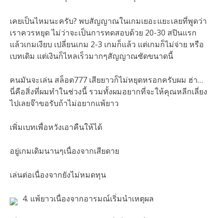
เคยเป็นไหมนะครับ? พบสัญญาณในเกมเยอะแยะเลยที่พูดว่า
เราควรหยุด ไม่ว่าจะเป็นการทดสอบด้วย 20-30 สปินแรก
แล้วเกมเงียบ เปลี่ยนเกม 2-3 เกมก็แล้ว แต่เกมก็ไม่จ่าย หรือ
เบทเดิม แต่เงินก็ไหลเร็วมากๆสัญญาณชัดขนาดนี้
คนมันจะเล่น สล็อต777 เสียยาวก็ไม่หยุดหรอกครับผม ฮ่า…
นี่คือสิ่งที่ผมทำในช่วงนี้ รวมทั้งผมอยากที่จะให้คุณหลีกเลี่ยง
ไปเลยจ๊าขอรับถ้าไม่อยากแพ้ยาว
เพิ่มเบทเพื่อหวังเอาคืนให้ได้
อยู่เกมเดิมนานๆเนื่องจากเสียดาย
เล่นต่อเนื่องจากยังไม่หมดทุน
4. แพ้ยาวเนื่องจากอารมณ์เริ่มนำเหตุผล