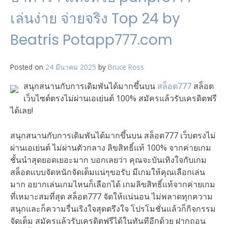
เล่นง่าย จ่ายจริง Top 24 by
Beatris Potapp777.com
Posted on
24 มีนาคม 2025
by
Bruce Ross
สนุกสนานกับการเดิมพันได้มากขึ้นบน
สล็อต777
สล็อต
เว็บไซต์ตรงไม่ผ่านเอเย่นต์ 100% สมัครแล้วรับเครดิตฟรี
ได้เลย!
สนุกสนานกับการเดิมพันได้มากขึ้นบน สล็อต777 เว็บตรงไม่
ผ่านเอเย่นต์ ไม่ผ่านตัวกลาง ลิขสิทธิ์แท้ 100% จากค่ายเกม
ชั้นนำสุดยอดเยอะมาก บอกเลยว่า คุณจะบันเทิงใจกับเกม
สล็อตแบบจัดหนักจัดเต็มแน่ๆขอรับ มีเกมให้คุณเลือกเล่น
มาก อยากเล่นเกมไหนก็เลือกได้ เกมลิขสิทธิ์แท้จากค่ายเกม
ที่เหมาะสมที่สุด สล็อต777 จัดให้แน่นอน ไม่พลาดทุกความ
สนุกและก็ความรื่นเริงใจสุดตรึงใจ โปรโมชั่นแล้วก็กิจกรรม
จัดเต็ม สมัครแล้วรับเครดิตฟรีได้ในทันทีอีกด้วย ฝากถอน