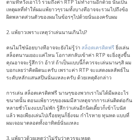
ตามที่หวังเอาไว้ รวมถึงค่า RTP ไม่ทำงานอีกด้วย นั่นเป็น
เหตุผลที่ทำให้ผมแพ้ยาวๆรวมทั้งบางทีอาจจะรวมไปถึงข้อ
ผิดพลาดส่วนตัวของผมในข้อรๆไปด้วยนั่นเองครับผม
2. แพ้ยาวเพราะเหตุว่าเล่นนานเกินไป?
คนไม่ใช่น้อยบางทีอาจจะยังไม่รู้ว่า
สล็อตเครดิตฟรี
ยิ่งเล่น
สล็อตนานเยอะแค่ไหน โอกาสกลับเข้าค่า RTP จะยิ่งสูงขึ้น
คุณอาจจะรู้สึกว่า อ้าว! ถ้าเป็นแบบนี้ก็ควรจะเล่นนานๆสิ ผม
บอกเลยว่าคิดผิดนะครับ เพราะค่า RTP จะแสดงผลลัพธ์ใน
ระดับหลักแสนสปินนั่นแหละครับ ด้วยเหตุดังกล่าว
การเล่น สล็อตเครดิตฟรี นานๆของพวกเราไม่ได้มีผลอะไร
ขนาดนั้น ตอนแพ้ยาวๆของผมมีสาเหตุจากการเล่นติดต่อกัน
หลายชั่วโมงแบบไม่พัก รู้สึกว่าเล่นอีกนิดเดี๋ยวก็เข้าโบนัส
แล้ว พอเพียงเล่นไปเรื่อยทุนก็ยิ่งจม กำไรหาย ทุนหด แบบที่
ผมเจอมาตลอดทั้งอาทิตย์นั่นแหละ
3. แพ้ยาวด้วยเหตุว่าไม่รับว่าควรจะหยุด