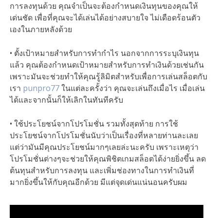
การลงทุนด้วย คุณจำเป็นจะต้องกำหนดเงินทุนของคุณให้
เด่นชัด เพื่อที่คุณจะได้เล่นได้อย่างสบายใจ ไม่เดือดร้อนตัว
เองในภายหลังด้วย
• ตั้งเป้าหมายสำหรับการทำกำไร นอกจากการระบุเงินทุน
แล้ว คุณต้องกำหนดเป้าหมายสำหรับการทำเงินด้วยเช่นกัน
เพราะมันจะช่วยทำให้คุณรู้ลิมิตสำหรับเพื่อการเล่นสล็อตกับ
เรา
punpro77
ในแต่ละครั้งว่า คุณจะเล่นถึงเมื่อไร เมื่อเล่น
ได้และจากนั้นก็ให้เลิกในทันทีครับ
• ใช้ประโยชน์จากโปรโมชั่น รวมทั้งสุดท้าย การใช้
ประโยชน์จากโปรโมชั่นนับว่าเป็นเรื่องที่หลายท่านละเลย
แต่ว่ามันมีคุณประโยชน์มากๆเลยล่ะนะครับ เพราะเหตุว่า
โปรโมชั่นต่างๆจะช่วยให้คุณพิชิตเกมสล็อตได้ง่ายยิ่งขึ้น ลด
ต้นทุนสำหรับการลงทุน และเพิ่มช่องทางในการทำเงินที่
มากยิ่งขึ้นให้กับคุณอีกด้วย มีแต่จุดเด่นแน่นอนครับผม