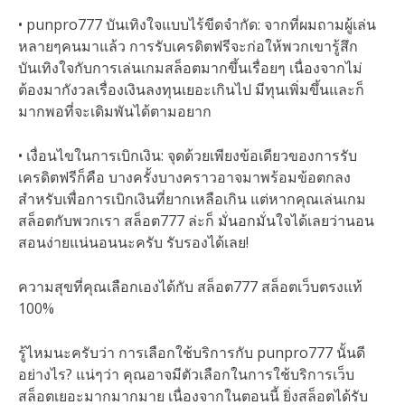
• punpro777 บันเทิงใจแบบไร้ขีดจำกัด: จากที่ผมถามผู้เล่น
หลายๆคนมาแล้ว การรับเครดิตฟรีจะก่อให้พวกเขารู้สึก
บันเทิงใจกับการเล่นเกมสล็อตมากขึ้นเรื่อยๆ เนื่องจากไม่
ต้องมากังวลเรื่องเงินลงทุนเยอะเกินไป มีทุนเพิ่มขึ้นและก็
มากพอที่จะเดิมพันได้ตามอยาก
• เงื่อนไขในการเบิกเงิน: จุดด้วยเพียงข้อเดียวของการรับ
เครดิตฟรีก็คือ บางครั้งบางคราวอาจมาพร้อมข้อตกลง
สำหรับเพื่อการเบิกเงินที่ยากเหลือเกิน แต่หากคุณเล่นเกม
สล็อตกับพวกเรา สล็อต777 ล่ะก็ มั่นอกมั่นใจได้เลยว่านอน
สอนง่ายแน่นอนนะครับ รับรองได้เลย!
ความสุขที่คุณเลือกเองได้กับ สล็อต777 สล็อตเว็บตรงแท้
100%
รู้ไหมนะครับว่า การเลือกใช้บริการกับ punpro777 นั้นดี
อย่างไร? แน่ๆว่า คุณอาจมีตัวเลือกในการใช้บริการเว็บ
สล็อตเยอะมากมากมาย เนื่องจากในตอนนี้ ยิ่งสล็อตได้รับ