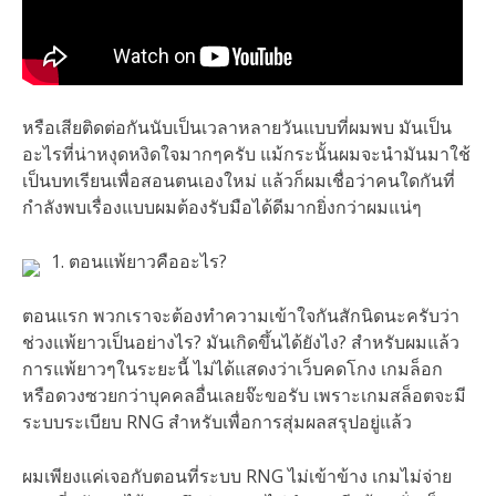
หรือเสียติดต่อกันนับเป็นเวลาหลายวันแบบที่ผมพบ มันเป็น
อะไรที่น่าหงุดหงิดใจมากๆครับ แม้กระนั้นผมจะนำมันมาใช้
เป็นบทเรียนเพื่อสอนตนเองใหม่ แล้วก็ผมเชื่อว่าคนใดกันที่
กำลังพบเรื่องแบบผมต้องรับมือได้ดีมากยิ่งกว่าผมแน่ๆ
1. ตอนแพ้ยาวคืออะไร?
ตอนแรก พวกเราจะต้องทำความเข้าใจกันสักนิดนะครับว่า
ช่วงแพ้ยาวเป็นอย่างไร? มันเกิดขึ้นได้ยังไง? สำหรับผมแล้ว
การแพ้ยาวๆในระยะนี้ ไม่ได้แสดงว่าเว็บคดโกง เกมล็อก
หรือดวงซวยกว่าบุคคลอื่นเลยจ๊ะขอรับ เพราะเกมสล็อตจะมี
ระบบระเบียบ RNG สำหรับเพื่อการสุ่มผลสรุปอยู่แล้ว
ผมเพียงแค่เจอกับตอนที่ระบบ RNG ไม่เข้าข้าง เกมไม่จ่าย