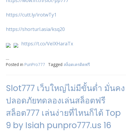
https://wow.in.th/slot-pp777
https://cutt.ly/irotwTy1
https://shorturl.asia/ksq20
https://t.co/VeIXHaraTx
…
Posted in
PunPro777
Tagged
สล็อตเครดิตฟรี
Slot777 เว็บใหญ่ไม่มีขั้นต่ำ มั่นคง
ปลอดภัยทดลองเล่นสล็อตฟรี
สล็อต777 เล่นง่ายที่ไหนก็ได้ Top
9 by Isiah punpro777.us 16