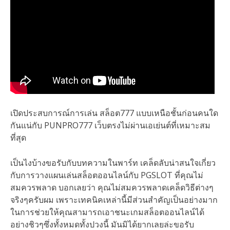
เปิดประสบการณ์การเล่น สล็อต777 แบบเหนือชั้นก่อนคนใด
กันแน่กับ PUNPRO777 เว็บตรงไม่ผ่านเอเย่นต์ที่เหมาะสม
ที่สุด
เป็นไงบ้างขอรับกับบทความในพาร์ท เคล็ดลับน่าสนใจเกี่ยว
กับการวางแผนเล่นสล็อตออนไลน์กับ PGSLOT ที่คุณไม่
สมควรพลาด บอกเลยว่า คุณไม่สมควรพลาดเคล็ดวิธีต่างๆ
จริงๆครับผม เพราะเทคนิคเหล่านี้มีส่วนสำคัญเป็นอย่างมาก
ในการช่วยให้คุณสามารถเอาชนะเกมสล็อตออนไลน์ได้
อย่างชิวๆซึ่งทั้งหมดทั้งปวงนี้ มันมิได้ยากเลยล่ะขอรับ