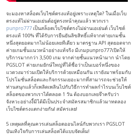
จะมองหาสล็อตเว็บไซต์ตรงแท้อยู่เพราะเหตุใด? ในเมื่อเว็บ
ตรงแท้ไม่ผ่านเอเย่นต์อยู่ตรงหน้าคุณแล้ว พวกเรา
punpro777
เป็นสล็อตเว็บไซต์ตรงไม่ผ่านเอเย่นต์ เว็บไซต์
ตรงแท้ 100% ที่ได้รับการยืนยันลิขสิทธิ์แท้จากค่ายเกมชั้น
หนึ่งสุดยอดมากไม่น้อยเลยทีเดียว มาตรฐาน API สุดยอดจาก
ค่ายเกมชั้นแนวหน้าอย่างแท้จริง มีเกมpunpro777เปิดให้
บริการมากกว่า 3,500 เกม จากค่ายชั้นแนวหน้ามาก นำโดย
PGSLOT ค่ายเกมยักษ์ใหญ่ที่ได้ชื่อว่าเป็นเบอร์หนึ่งของ
แวดวงมาร่วมเปิดให้บริการด้วยเหมือนกัน เรายังมาพร้อมกับ
โปรโมชั่นสล็อตและกิจกรรมเยอะมากที่สามารถจะช่วยให้
ท่านสนุกแล้วก็เพลิดเพลินไปกับวิธีการทำผลกำไรบนเว็บไซต์
สล็อตของพวกเราได้ตลอด 1 วัน ต้องบอกเลยจ๊าครับว่า
จังหวะอย่างงี้มิได้มีเป็นประจำสมัครสมาชิกแล้วมาทดลอง
เว็บไซต์ตรงแตกง่ายกัน! สมัครเลย!
5 เหตุผลที่คุณควรเล่นสล็อตออนไลน์กับพวกเรา PGSLOT
บันเทิงใจกับการเล่นสล็อตได้แบบจัดเต็ม!