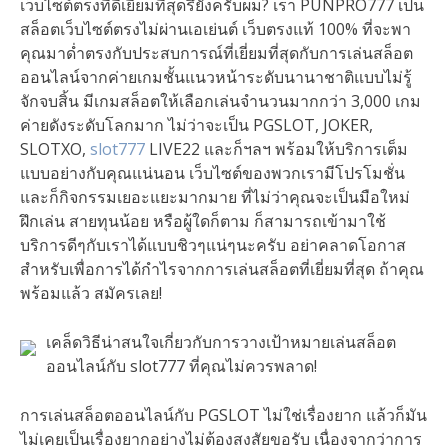
เว็บไซต์ตรงที่ดีเยี่ยมที่สุดรึยังครับผม? เรา PUNPRO777 เป็น
สล็อตเว็บไซต์ตรงไม่ผ่านเอเย่นต์ เว็บตรงแท้ 100% ที่จะพา
คุณมาด่ำตรงกับประสบการณ์ที่เยี่ยมที่สุดกับการเล่นสล็อต
ออนไลน์จากค่ายเกมชั้นแนวหน้าระดับนานาชาติแบบไม่รู้
จักจบสิ้น มีเกมสล็อตให้เลือกเล่นจำนวนมากกว่า 3,000 เกม
ค่ายดังระดับโลกมาก ไม่ว่าจะเป็น PGSLOT, JOKER,
SLOTXO,
slot777
LIVE22 และก็ฯลฯ พร้อมให้บริการเต็ม
แบบอย่างกับคุณแน่นอน เว็บไซต์ของพวกเรามีโปรโมชั่น
และก็กิจกรรมเยอะแยะมากมาย ที่ไม่ว่าคุณจะเป็นมือใหม่
ฝึกเล่น สายทุนน้อย หรือผู้ใดก็ตาม ก็สามารถเข้ามาใช้
บริการดีๆกับเราได้แบบชิวๆแน่ๆนะครับ อย่าคลาดโอกาส
สำหรับเพื่อการได้กำไรจากการเล่นสล็อตที่เยี่ยมที่สุด ถ้าคุณ
พร้อมแล้ว สมัครเลย!
เคล็ดวิธีน่าสนใจเกี่ยวกับการวางเป้าหมายเล่นสล็อต
ออนไลน์กับ slot777 ที่คุณไม่ควรพลาด!
การเล่นสล็อตออนไลน์กับ PGSLOT ไม่ใช่เรื่องยาก แล้วก็มัน
ไม่เคยเป็นเรื่องยากอย่างไม่ต้องสงสัยขอรับ เนื่องจากว่าการ