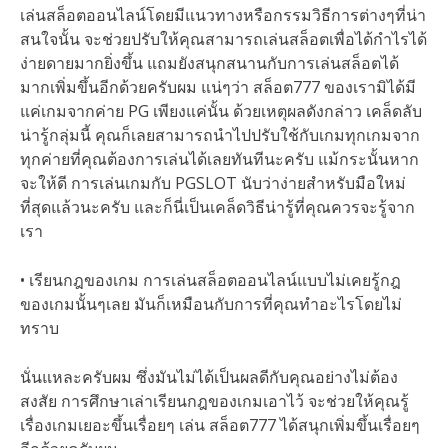
เล่นสล็อตออนไลน์โดยมีแนวทางหรือกรรมวิธีการต่างๆที่น่า
สนใจนั้น จะช่วยปรับให้คุณสามารถเล่นสล็อตเพื่อได้กำไรได้
ง่ายดายมากยิ่งขึ้น แถมยังสนุกสนานกับการเล่นสล็อตได้
มากเพิ่มขึ้นอีกด้วยครับผม แน่ๆว่า สล็อต777 ของเรามิได้มี
แค่เกมจากค่าย PG เพียงแค่นั้น ด้วยเหตุผลดังกล่าว เคล็ดลับ
น่ารู้กลุ่มนี้ คุณก็เลยสามารถนำไปปรับใช้กับเกมทุกเกมจาก
ทุกค่ายที่คุณต้องการเล่นได้เลยทันทีนะครับ แม้กระนั้นหาก
จะให้ดี การเล่นเกมกับ PGSLOT นับว่าง่ายสำหรับมือใหม่
ที่สุดแล้วนะครับ และก็นี่เป็นเคล็ดวิธีน่ารู้ที่คุณควรจะรู้จาก
เรา
• เรียนกฎของเกม การเล่นสล็อตออนไลน์แบบไม่เคยรู้กฎ
ของเกมนั้นๆเลย มันก็เหมือนกับการที่คุณทำอะไรโดยไม่
ทราบ
นั่นแหละครับผม ซึ่งมันไม่ได้เป็นผลดีกับคุณอย่างไม่ต้อง
สงสัย การศึกษาเล่าเรียนกฎของเกมเอาไว้ จะช่วยให้คุณรู้
เรื่องเกมเยอะขึ้นเรื่อยๆ เล่น สล็อต777 ได้สนุกเพิ่มขึ้นเรื่อยๆ