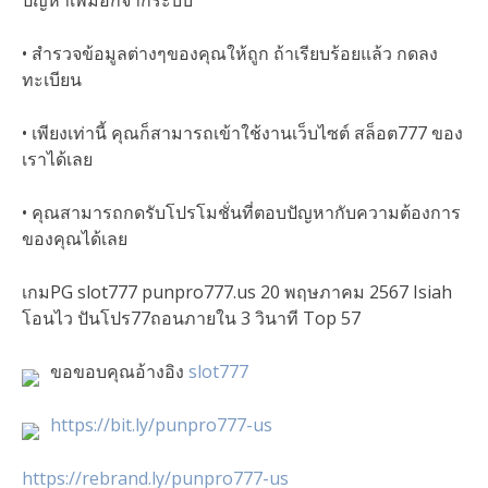
ปัญหาเพิ่มอีกจากระบบ
• สำรวจข้อมูลต่างๆของคุณให้ถูก ถ้าเรียบร้อยแล้ว กดลง
ทะเบียน
• เพียงเท่านี้ คุณก็สามารถเข้าใช้งานเว็บไซต์ สล็อต777 ของ
เราได้เลย
• คุณสามารถกดรับโปรโมชั่นที่ตอบปัญหากับความต้องการ
ของคุณได้เลย
เกมPG slot777 punpro777.us 20 พฤษภาคม 2567 Isiah
โอนไว ปันโปร77ถอนภายใน 3 วินาที Top 57
ขอขอบคุณอ้างอิง
slot777
https://bit.ly/punpro777-us
https://rebrand.ly/punpro777-us