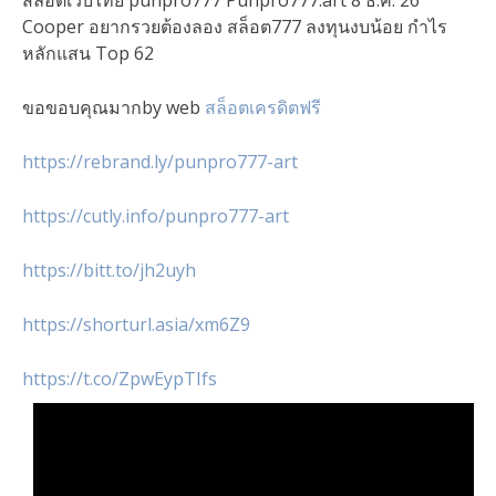
Cooper อยากรวยต้องลอง สล็อต777 ลงทุนงบน้อย กำไร
หลักแสน Top 62
ขอขอบคุณมากby web
สล็อตเครดิตฟรี
https://rebrand.ly/punpro777-art
https://cutly.info/punpro777-art
https://bitt.to/jh2uyh
https://shorturl.asia/xm6Z9
https://t.co/ZpwEypTIfs