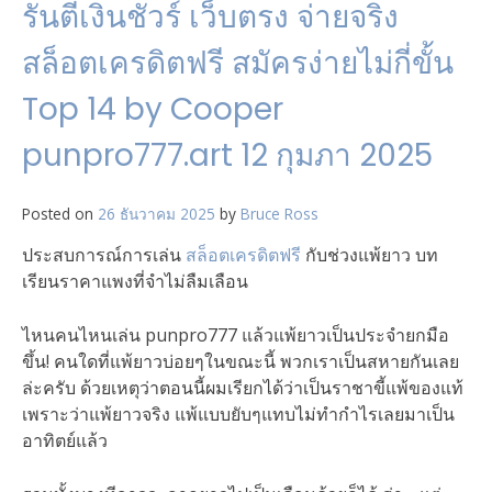
รันตีเงินชัวร์ เว็บตรง จ่ายจริง
สล็อตเครดิตฟรี สมัครง่ายไม่กี่ขั้น
Top 14 by Cooper
punpro777.art 12 กุมภา 2025
Posted on
26 ธันวาคม 2025
by
Bruce Ross
ประสบการณ์การเล่น
สล็อตเครดิตฟรี
กับช่วงแพ้ยาว บท
เรียนราคาแพงที่จำไม่ลืมเลือน
ไหนคนไหนเล่น punpro777 แล้วแพ้ยาวเป็นประจำยกมือ
ขึ้น! คนใดที่แพ้ยาวบ่อยๆในขณะนี้ พวกเราเป็นสหายกันเลย
ล่ะครับ ด้วยเหตุว่าตอนนี้ผมเรียกได้ว่าเป็นราชาขี้แพ้ของแท้
เพราะว่าแพ้ยาวจริง แพ้แบบยับๆแทบไม่ทำกำไรเลยมาเป็น
อาทิตย์แล้ว