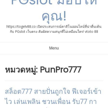
คุณ!
https://togelv88.co เปิดประสบการณ์คาสิโนออนไลน์ที่น่าตื่นเต้น
กับ PGslot เว็บตรง สัมผัสความสนุกที่ไม่เหมือนใคร! vtoto 88
Menu
หมวดหมู่:
PunPro777
สล็อต777 สายปั่นถูกใจ ฟีเจอร์เข้า
ไว เล่นเพลิน ชวนเพื่อน รับ77 กา