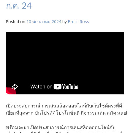
ก.ค. 24
Posted on
10 พฤษภาคม 2024
by
Bruce Ross
เปิดประสบการณ์การเล่นสล็อตออนไลน์กับเว็บไซต์ตรงที่ดี
เยี่ยมที่สุดจาก ปันโปร77 โปรโมชั่นดี กิจกรรมเด่น สมัครเลย!
พร้อมจะมาเปิดประสบการณ์การเล่นสล็อตออนไลน์กับ