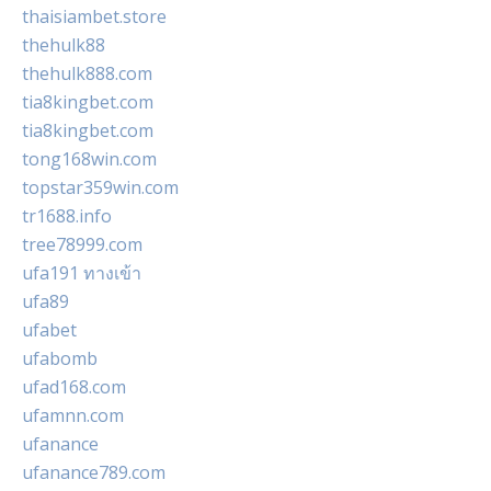
thaisiambet.store
thehulk88
thehulk888.com
tia8kingbet.com
tia8kingbet.com
tong168win.com
topstar359win.com
tr1688.info
tree78999.com
ufa191 ทางเข้า
ufa89
ufabet
ufabomb
ufad168.com
ufamnn.com
ufanance
ufanance789.com