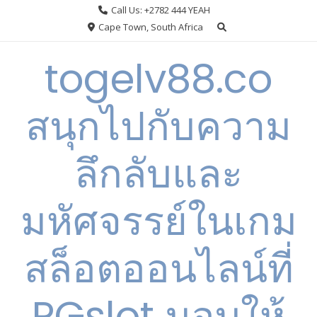
Skip
Call Us: +2782 444 YEAH
to
Cape Town, South Africa
content
togelv88.co
สนุกไปกับความ
ลึกลับและ
มหัศจรรย์ในเกม
สล็อตออนไลน์ที่
PGslot มอบให้