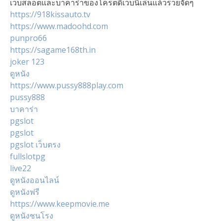
เว็บสล็อตและบาคาร่าของโครตดีเว็บนี้เล่นแล้วรวยจัดๆ
https://918kissauto.tv
https://www.madoohd.com
punpro66
https://sagame168th.in
joker 123
ดูหนัง
https://www.pussy888play.com
pussy888
บาคาร่า
pgslot
pgslot
pgslot เว็บตรง
fullslotpg
live22
ดูหนังออนไลน์
ดูหนังฟรี
https://www.keepmovie.me
ดูหนังชนโรง