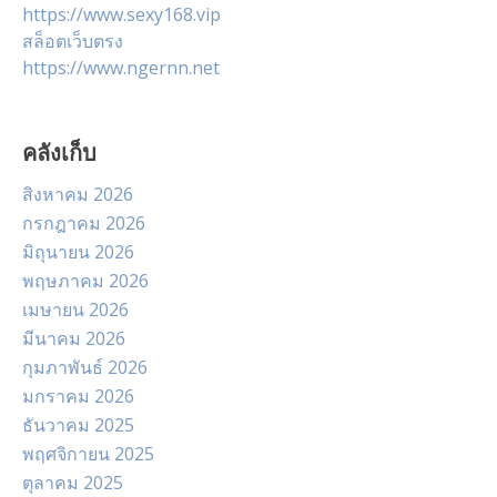
https://www.sexy168.vip
สล็อตเว็บตรง
https://www.ngernn.net
คลังเก็บ
สิงหาคม 2026
กรกฎาคม 2026
มิถุนายน 2026
พฤษภาคม 2026
เมษายน 2026
มีนาคม 2026
กุมภาพันธ์ 2026
มกราคม 2026
ธันวาคม 2025
พฤศจิกายน 2025
ตุลาคม 2025