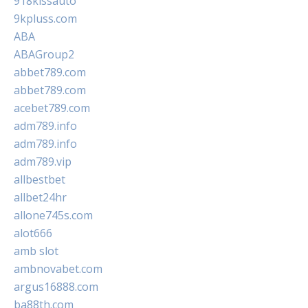
918kissauto
9kpluss.com
ABA
ABAGroup2
abbet789.com
abbet789.com
acebet789.com
adm789.info
adm789.info
adm789.vip
allbestbet
allbet24hr
allone745s.com
alot666
amb slot
ambnovabet.com
argus16888.com
ba88th.com