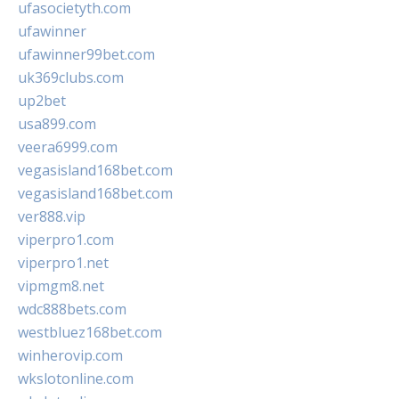
ufasocietyth.com
ufawinner
ufawinner99bet.com
uk369clubs.com
up2bet
usa899.com
veera6999.com
vegasisland168bet.com
vegasisland168bet.com
ver888.vip
viperpro1.com
viperpro1.net
vipmgm8.net
wdc888bets.com
westbluez168bet.com
winherovip.com
wkslotonline.com