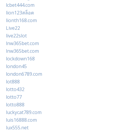
lcbet444.com
lion123สล็อต
lionth168.com
Live22
live22slot
lnw365bet.com
lnw365bet.com
lockdown168
london45
london6789.com
lot888
lotto432
lotto77
lotto888
luckycat789.com
luis16888.com
lux555.net