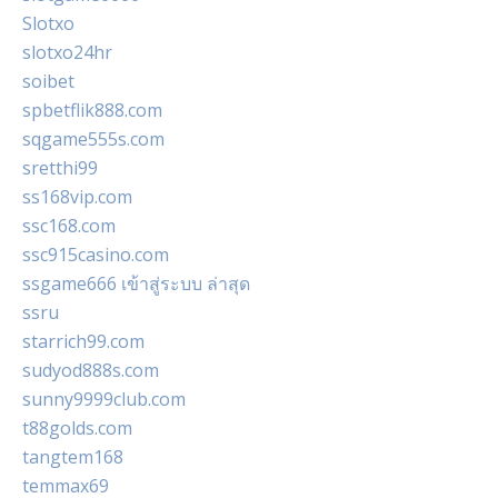
Slotxo
slotxo24hr
soibet
spbetflik888.com
sqgame555s.com
sretthi99
ss168vip.com
ssc168.com
ssc915casino.com
ssgame666 เข้าสู่ระบบ ล่าสุด
ssru
starrich99.com
sudyod888s.com
sunny9999club.com
t88golds.com
tangtem168
temmax69