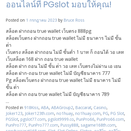
ออนไลน์ที่ PGslot มอบให้คุณ!
Posted on
1 กรกฎาคม 2023
by
Bruce Ross
สล็อต ฝากถอน true wallet เว็บตรง 888pg
สล็อตเว็บตรง ฝากถอน true wallet ไม่มี ธนาคาร ไม่มี ขั้น
ต่ํา
เว็บตรง สล็อต ฝากถอน ไม่มี ขั้นต่ำ 1 บาท ก็ ถอนได้ วอ เลท
เว็บสล็อต 168 ฝาก ถอน true wallet
สล็อต ฝาก ถอน ไม่มี ขั้น ต่ํา วอ เลท เว็บตรงไม่ผ่าน เอ เยน
สล็อต ฝาก-ถอน true wallet ไม่มี บัญชีธนาคาร 777
Pg สล็อตเว็บตรง ฝากถอน true wallet ไม่มี ธนาคาร ไม่มี
ขั้น ต่ํา
สล็อต ฝาก ถอน true wallet ไม่มี บัญชีธนาคาร 789
…
Posted in
918Kiss
,
ABA
,
ABAGroup2
,
Baccarat
,
Casino
,
Joker123
,
Joker123th.com
,
no1huay
,
no1huay.com
,
PG
,
PG Slot
,
PGSlot
,
pgslot77.com
,
pgslot9999.co
,
PunPro66
,
PunPro66.com
,
PunPro777
,
PunPro777.com
,
Pussy888
,
sagame168th.com
,
sexybaccarat168.com
,
Slot
,
Slot Online
,
Slotxo
,
คาสิโน
,
คาสิโน