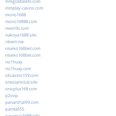
mmgoldsbets.com
mmplay-casino.com
mono1688
mono16888.com
mwin9s.com
nakoya1688.site
nbwin.me
niseko168bet.com
niseko168bet.com
no1huay
no1huay.com
okcasino159.com
onesiamclub.site
onoplus168.com
p2vvip
pananthai99.com
panda555
paramax1688.info