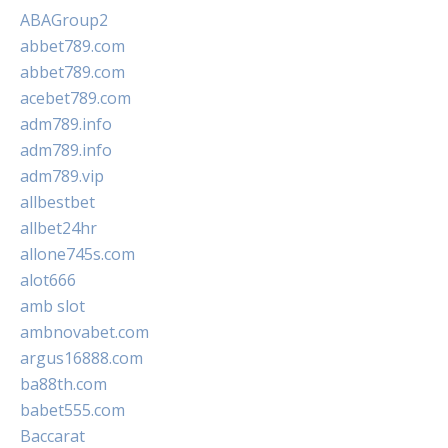
ABAGroup2
abbet789.com
abbet789.com
acebet789.com
adm789.info
adm789.info
adm789.vip
allbestbet
allbet24hr
allone745s.com
alot666
amb slot
ambnovabet.com
argus16888.com
ba88th.com
babet555.com
Baccarat