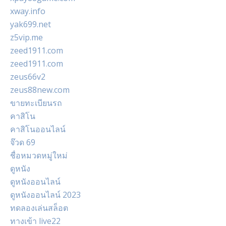
xway.info
yak699.net
z5vip.me
zeed1911.com
zeed1911.com
zeus66v2
zeus88new.com
ขายทะเบียนรถ
คาสิโน
คาสิโนออนไลน์
จ๊วด 69
ชื่อหมวดหมู่ใหม่
ดูหนัง
ดูหนังออนไลน์
ดูหนังออนไลน์ 2023
ทดลองเล่นสล็อต
ทางเข้า live22