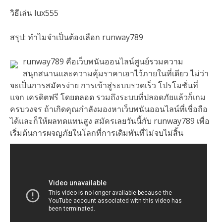
วิธีเล่น lux555
สรุป: ทำไมจำเป็นต้องเลือก runway789
runway789 คือเว็บพนันออนไลน์ศูนย์รวมความ
สนุกสนานและความคุ้มราคาเอาไว้ภายในที่เดียว ไม่ว่า
จะเป็นการสมัครง่าย การเข้าสู่ระบบรวดเร็ว โปรโมชั่นที่
แจก เครดิตฟรี โดยตลอด รวมถึงระบบที่ปลอดภัยแล้วก็เกม
ครบวงจร ถ้าเกิดคุณกำลังมองหาเว็บพนันออนไลน์ที่เชื่อถือ
ได้และก็ให้ผลทดแทนสูง สมัครเลยวันนี้กับ runway789 เพื่อ
เริ่มต้นการผจญภัยในโลกที่การเดิมพันที่ไม่จบไม่สิ้น