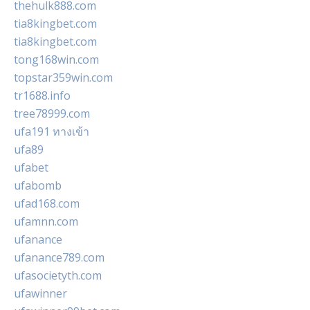
thehulk888.com
tia8kingbet.com
tia8kingbet.com
tong168win.com
topstar359win.com
tr1688.info
tree78999.com
ufa191 ทางเข้า
ufa89
ufabet
ufabomb
ufad168.com
ufamnn.com
ufanance
ufanance789.com
ufasocietyth.com
ufawinner