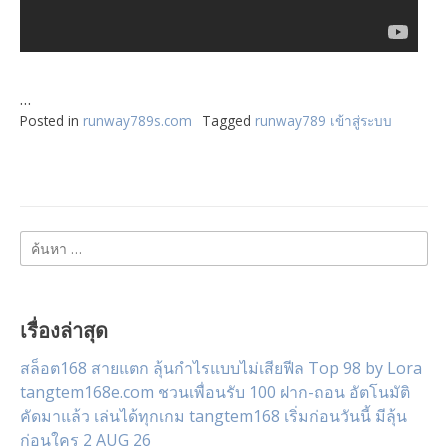
…
Posted in
runway789s.com
Tagged
runway789 เข้าสู่ระบบ
ค้นหา
สำหรับ:
เรื่องล่าสุด
สล็อต168 สายแตก ลุ้นกำไรแบบไม่เสียฟีล Top 98 by Lora
tangtem168e.com ชวนเพื่อนรับ 100 ฝาก-ถอน อัตโนมัติ
คัดมาแล้ว เล่นได้ทุกเกม tangtem168 เริ่มก่อนวันนี้ มีลุ้น
ก่อนใคร 2 AUG 26