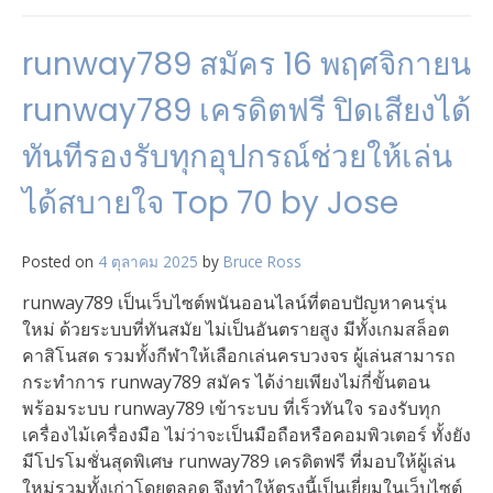
runway789 สมัคร 16 พฤศจิกายน
runway789 เครดิตฟรี ปิดเสียงได้
ทันทีรองรับทุกอุปกรณ์ช่วยให้เล่น
ได้สบายใจ Top 70 by Jose
Posted on
4 ตุลาคม 2025
by
Bruce Ross
runway789 เป็นเว็บไซต์พนันออนไลน์ที่ตอบปัญหาคนรุ่น
ใหม่ ด้วยระบบที่ทันสมัย ไม่เป็นอันตรายสูง มีทั้งเกมสล็อต
คาสิโนสด รวมทั้งกีฬาให้เลือกเล่นครบวงจร ผู้เล่นสามารถ
กระทำการ runway789 สมัคร ได้ง่ายเพียงไม่กี่ขั้นตอน
พร้อมระบบ runway789 เข้าระบบ ที่เร็วทันใจ รองรับทุก
เครื่องไม้เครื่องมือ ไม่ว่าจะเป็นมือถือหรือคอมพิวเตอร์ ทั้งยัง
มีโปรโมชั่นสุดพิเศษ runway789 เครดิตฟรี ที่มอบให้ผู้เล่น
ใหม่รวมทั้งเก่าโดยตลอด จึงทำให้ตรงนี้เป็นเยี่ยมในเว็บไซต์