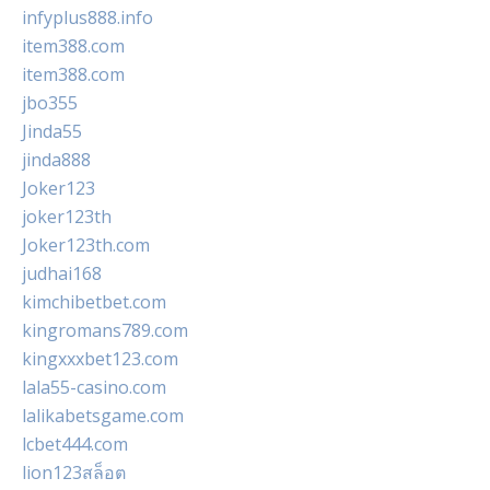
infyplus888.info
item388.com
item388.com
jbo355
Jinda55
jinda888
Joker123
joker123th
Joker123th.com
judhai168
kimchibetbet.com
kingromans789.com
kingxxxbet123.com
lala55-casino.com
lalikabetsgame.com
lcbet444.com
lion123สล็อต