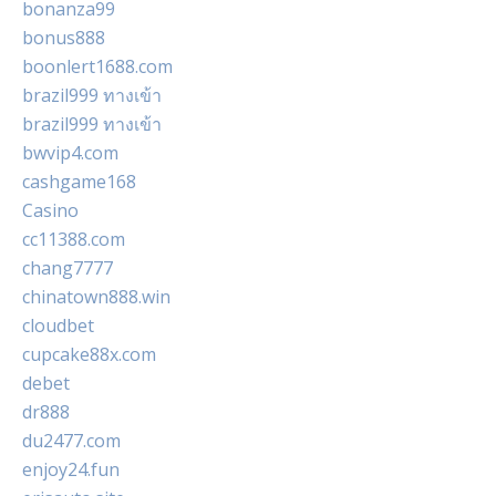
bonanza99
bonus888
boonlert1688.com
brazil999 ทางเข้า
brazil999 ทางเข้า
bwvip4.com
cashgame168
Casino
cc11388.com
chang7777
chinatown888.win
cloudbet
cupcake88x.com
debet
dr888
du2477.com
enjoy24.fun