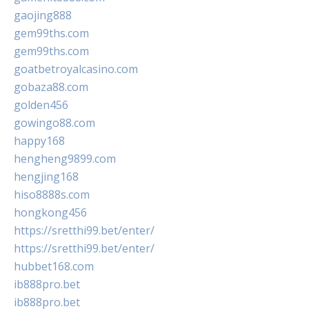
gaojing888
gem99ths.com
gem99ths.com
goatbetroyalcasino.com
gobaza88.com
golden456
gowingo88.com
happy168
hengheng9899.com
hengjing168
hiso8888s.com
hongkong456
https://sretthi99.bet/enter/
https://sretthi99.bet/enter/
hubbet168.com
ib888pro.bet
ib888pro.bet