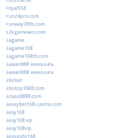
royal558
run24pro.com
runway789s.com
s2kgamewin.com
sagame
sagame168
sagame168th.com
sawan888 ทดลองเล่น
sawan888 ทดลองเล่น
sbobet
sbotop1688.com
sclass8888.com
sexxybet168-casino.com
sexy168
sexy168.vip
sexy168vip
sexyauto168