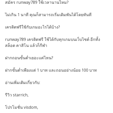
สมัคร runway789 ใช้เวลานานไหม?
ไม่เกิน 1 นาที คุณก็สามารถเริ่มเดิมพันได้โดยทันที
เครดิตฟรีใช้กับเกมอะไรได้บ้าง?
runway789 เครดิตฟรี ใช้ได้กับทุกเกมบนเว็บไซต์ อีกทั้ง
สล็อต คาสิโน แล้วก็กีฬา
ฝากถอนขั้นต่ำเยอะแค่ไหน?
ฝากขั้นต่ำเพียงแต่ 1 บาท และถอนอย่างน้อย 100 บาท
อ่านเพิ่มเติมเกี่ยวกับ:
รีวิว starrich,
โปรโมชั่น visdom,