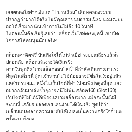
เลยตกลงใจฝากเงินแค่ “1 บาทถ้วน” เพื่อทดลองระบบ
ปรากฏว่าฝากได้จริง ไม่มีคุณค่าขนบธรรมเนียม แถมระบบ
ออโต้เร็วมาก เงินเข้าภายในไม่ถึง 10 วินาที
ในตอนนั้นคือเริ่มรู้เลยว่า “สล็อตเว็บไซต์ตรงยุคนี้ เขาเปิด
โอกาสให้คนทุนน้อยจริงๆ”
สล็อตเครดิตฟรี บันเทิงใจได้ไม่น่าเบื่อ! ระบบเสถียรแล้วก็
ปลอดภัย! สล็อตเล่นง่ายได้เงินจริง
หากให้พูดถึง “เกมสล็อตออนไลน์” ที่กำลังเดินทางมาแรง
ที่สุดในเดี๋ยวนี้ ผู้คนจำนวนไม่ใช้น้อยอาจมีชื่อในใจอยู่แล้ว
แต่สำหรับผม… หนึ่งในเว็บไซต์ที่ทำให้ผมพึงใจสูงที่สุด และ
อยากกลับมาเล่นซ้ำๆอาจหนีไม่พ้น สล็อต168 (Slot168)
เว็บไซต์ที่ไม่ได้มีดีเพียงแค่เกมสล็อตมาก แม้กระนั้นยังมี
ระบบที่ เสถียร ปลอดภัย เล่นง่าย ได้เงินจริง พูดได้ว่า
เปลี่ยนแปลงจากความสงสัยให้แปลงเป็นความตรึงใจตั้งแต่
ครั้งแรกที่ลอง