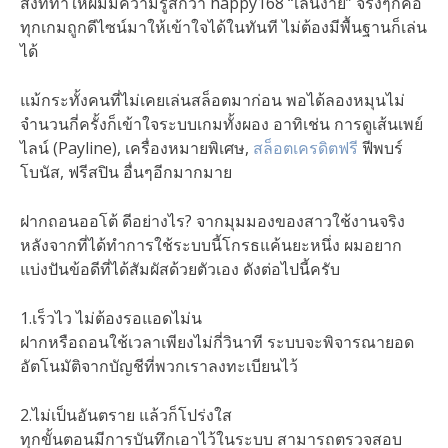
สิ่งที่ทำให้ผมมีความรู้สึกว่า happy168 “เล่นง่าย” จริงๆก็คือ
ทุกเกมถูกดีไซน์มาให้เข้าใจได้ในทันที ไม่ต้องมีพื้นฐานก็เล่น
ได้
แม้กระทั้งคนที่ไม่เคยเล่นสล็อตมาก่อน พอได้ลองหมุนไม่
จำนวนกี่ครั้งก็เข้าใจระบบเกมทั้งผอง อาทิเช่น การดูเส้นเพย์
ไลน์ (Payline), เครื่องหมายพิเศษ,
สล็อตเครดิตฟรี
ฟีพบร์
โบนัส, ฟรีสปิน อื่นๆอีกมากมาย
ฝากถอนออโต้ ดีอย่างไร? จากมุมมองของสาวใช้งานจริง
หลังจากที่ได้ทำการใช้ระบบนี้โกรธแค้นยะหนึ่ง ผมอยาก
แบ่งปันข้อดีที่ได้สัมผัสด้วยตัวเอง ดังต่อไปนี้ครับ
1.เร็วไว ไม่ต้องรอแอดไม่น
ฝากหรือถอนใช้เวลาเพียงไม่กี่วินาที ระบบจะพิจารณายอด
อัตโนมัติจากบัญชีที่พวกเราลงทะเบียนไว้
2.ไม่เป็นอันตราย แล้วก็โปร่งใส
ทุกขั้นตอนมีการบันทึกเอาไว้ในระบบ สามารถตรวจสอบ