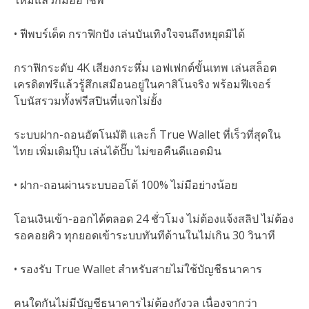
ใหม่แล้วก็มืออาชีพ
• ฟีพบร์เด็ด กราฟิกปัง เล่นบันเทิงใจจนถึงหยุดมิได้
กราฟิกระดับ 4K เสียงกระหึ่ม เอฟเฟกต์ขั้นเทพ เล่นสล็อต
เครดิตฟรีแล้วรู้สึกเสมือนอยู่ในคาสิโนจริง พร้อมฟีเจอร์
โบนัสรวมทั้งฟรีสปินที่แจกไม่ยั้ง
ระบบฝาก-ถอนอัตโนมัติ และก็ True Wallet ที่เร็วที่สุดใน
ไทย เพิ่มเติมปุ๊บ เล่นได้ปั๊บ ไม่ขอคืนดีแอดมิน
• ฝาก-ถอนผ่านระบบออโต้ 100% ไม่มีอย่างน้อย
โอนเงินเข้า-ออกได้ตลอด 24 ชั่วโมง ไม่ต้องแจ้งสลิป ไม่ต้อง
รอคอยคิว ทุกยอดเข้าระบบทันทีด้านในไม่เกิน 30 วินาที
• รองรับ True Wallet สำหรับสายไม่ใช้บัญชีธนาคาร
คนใดกันไม่มีบัญชีธนาคารไม่ต้องกังวล เนื่องจากว่า