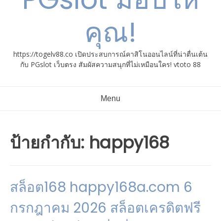
คุณ!
https://togelv88.co เปิดประสบการณ์คาสิโนออนไลน์ที่น่าตื่นเต้น
กับ PGslot เว็บตรง สัมผัสความสนุกที่ไม่เหมือนใคร! vtoto 88
Menu
ป้ายกำกับ:
happy168
สล็อต168 happy168a.com 6
กรกฎาคม 2026 สล็อตเครดิตฟรี