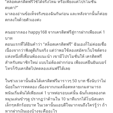
“สล็อตเครดิตฟรีใช้ได้จริงไหม หรือเพียงแค่โปรโมชั่น
ตบตา?”
มาลองอ่านข้อเท็จจริงของฉันกันก่อน และหลังจากนั้นก็ค่อย
ตกลงใจด้วยตัวเองค่ะ
คนอยากลอง happy168 จากเครดิตฟรีสู่การฝากเพียงแค่ 1
บาท
ตอนแรกที่ได้ยินคำว่า “สล็อตเครดิตฟรี” ฉันเองก็ไม่ค่อยเชื่อ
เนื่องจากว่าฟังดูดีเกินจริง แต่ว่าพอใช้ลองสมัครเว็บไซต์ตรง
แห่งหนึ่งที่เพื่อนพ้องแนะนำ เขามีโปรโมชั่นให้ เครดิตฟรี
สำหรับสมาชิกใหม่ แบบไม่ต้องฝากก่อน เพียงแค่ยืนยันเบอร์
โทรก็รับเครดิตไปทดลองเล่นฟรีได้เลย
ในช่วงเวลานั้นฉันได้เครดิตฟรีมาราวๆ 50 บาท ซึ่งนับว่าไม่
น้อยในการทดลอง เนื่องจากเกมสล็อตหลายเกมสามารถ
พนันเริ่มต้นได้เพียงแค่ 1 บาทต่อรอบแค่นั้น ฉันก็เลยลองกด
หมุนเล่นขำๆดู ปรากฏว่าด้านใน 10 นาทีแรกได้โบนัสแตก
เล็กๆหลักร้อยบาท ในเวลานั้นแอบดีใจมากจนถึงใคร่รู้ว่า ถ้า
หากฝากเงินเองบ้างจะคืออะไร