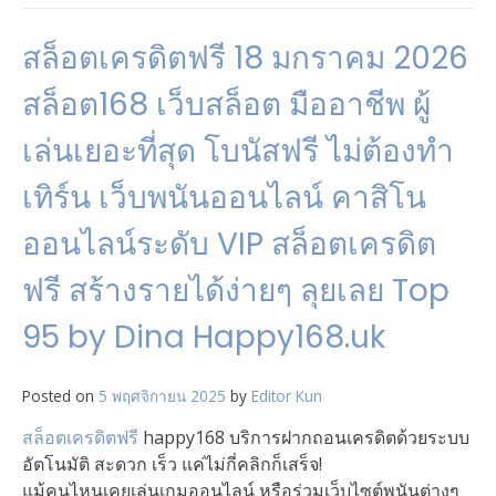
สล็อตเครดิตฟรี 18 มกราคม 2026
สล็อต168 เว็บสล็อต มืออาชีพ ผู้
เล่นเยอะที่สุด โบนัสฟรี ไม่ต้องทำ
เทิร์น เว็บพนันออนไลน์ คาสิโน
ออนไลน์ระดับ VIP สล็อตเครดิต
ฟรี สร้างรายได้ง่ายๆ ลุยเลย Top
95 by Dina Happy168.uk
Posted on
5 พฤศจิกายน 2025
by
Editor Kun
สล็อตเครดิตฟรี
happy168 บริการฝากถอนเครดิตด้วยระบบ
อัตโนมัติ สะดวก เร็ว แค่ไม่กี่คลิกก็เสร็จ!
แม้คนไหนเคยเล่นเกมออนไลน์ หรือร่วมเว็บไซต์พนันต่างๆ