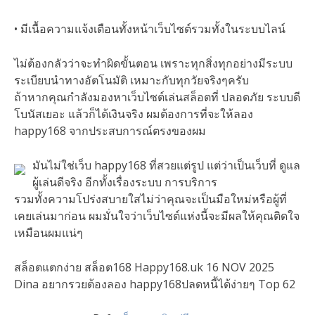
• มีเนื้อความแจ้งเตือนทั้งหน้าเว็บไซต์รวมทั้งในระบบไลน์
ไม่ต้องกลัวว่าจะทำผิดขั้นตอน เพราะทุกสิ่งทุกอย่างมีระบบ
ระเบียบนำทางอัตโนมัติ เหมาะกับทุกวัยจริงๆครับ
ถ้าหากคุณกำลังมองหาเว็บไซต์เล่นสล็อตที่ ปลอดภัย ระบบดี
โบนัสเยอะ แล้วก็ได้เงินจริง ผมต้องการที่จะให้ลอง
happy168 จากประสบการณ์ตรงของผม
มันไม่ใช่เว็บ happy168 ที่สวยแต่รูป แต่ว่าเป็นเว็บที่ ดูแล
ผู้เล่นดีจริง อีกทั้งเรื่องระบบ การบริการ
รวมทั้งความโปร่งสบายใสไม่ว่าคุณจะเป็นมือใหม่หรือผู้ที่
เคยเล่นมาก่อน ผมมั่นใจว่าเว็บไซต์แห่งนี้จะมีผลให้คุณติดใจ
เหมือนผมแน่ๆ
สล็อตแตกง่าย สล็อต168 Happy168.uk 16 NOV 2025
Dina อยากรวยต้องลอง happy168ปลดหนี้ได้ง่ายๆ Top 62