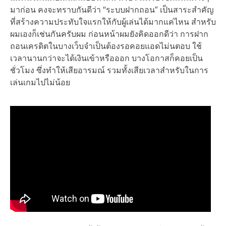
มาก่อน คงจะทราบกันดีว่า “ระบบฝากถอน” เป็นสาระสำคัญ
ที่สร้างความประทับใจแรกให้กับผู้เล่นได้มากแค่ไหน สำหรับ
ผมเองก็เช่นกันครับผม ก่อนหน้าผมยังคิดออกดีว่า การฝาก
ถอนเครดิตในบางเว็บจำเป็นต้องรอคอยแอดไม่นตอบ ใช้
เวลานานกว่าจะได้เงินเข้าหรือออก บางโอกาสก็คอยเป็น
ชั่วโมง ซึ่งทำให้เสียอารมณ์ รวมทั้งเสียเวลาสำหรับในการ
เล่นเกมไปไม่น้อย