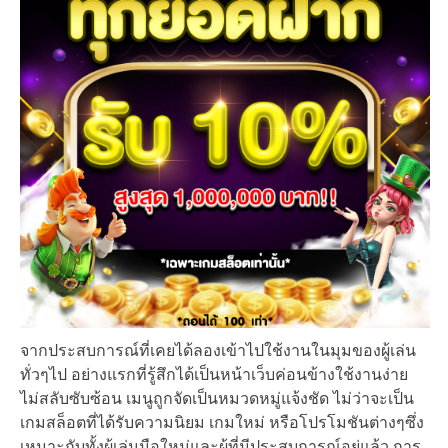
จากประสบการณ์ที่เคยได้ลองเข้าไปใช้งานในมุมของผู้เล่น
ทั่วๆไป อย่างแรกที่รู้สึกได้เป็นหน้าเว็บค่อนข้างใช้งานง่าย
ไม่สลับซับซ้อน เมนูถูกจัดเป็นหมวดหมู่แจ้งชัด ไม่ว่าจะเป็น
เกมสล็อตที่ได้รับความนิยม เกมใหม่ หรือโปรโมชันต่างๆซึ่ง
เหมาะกับทั้งผู้เล่นมือใหม่และผู้ที่มีประสบการณ์อยู่แล้ว การ