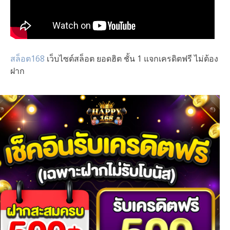
สล็อต168
เว็บไซต์สล็อต ยอดฮิต ชั้น 1 แจกเครดิตฟรี ไม่ต้อง
ฝาก