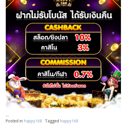
…
Posted in
happy168
Tagged
happy168