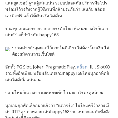
แสนยูสเซอร์ ฐานผู้เล่นแน่น ระบบปลอดภัย บริการมือโปร
พร้อมรีวิวจริงจากผู้ใช้งานที่กล้าประกันว่า เล่นกับ สล็อต
เครดิตฟรี แล้วได้เงินจริง ไม่มีเท
รวมทุกเกมแตกง่ายจากค่ายระดับโลก ที่เล่นอย่างไรก็แตก
เล่นยังไงก็กำไรกับ happy168
• รวมค่ายดังสุดยอดไว้ภายในที่เดียว ไม่ต้องโยกเงิน ไม่
ต้องสมัครหลายเว็บไซต์
อีกทั้ง PG Slot, Joker, Pragmatic Play,
สล็อต
JILI, SlotXO
รวมทั้งอีกเพียบ พร้อมอัปเดตเกมhappy168ใหม่ทุกอาทิตย์
เล่นไม่มีเบื่อแน่นอน
• เกมไหนก็แตกง่าย แจ็คพอตเข้าไว ผลกำไรทะลุหน้าจอ
ทุกเกมถูกคัดเลือกมาแล้วว่า “แตกจริง” ไม่ใช่แค่รีวิวลวง มี
ค่า RTP สูง ภาพสวย เล่นhappy168ง่าย เหมาะสมกับทั้งมือ