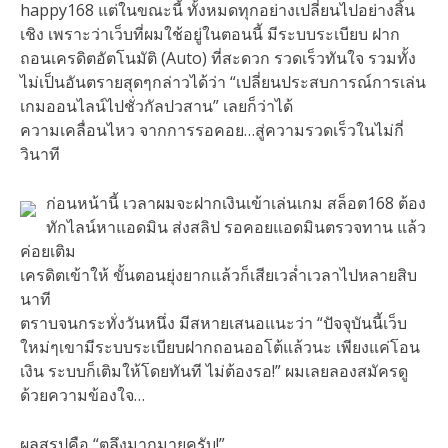
happy168 แต่ในขณะนี้ ทั้งหมดทุกอย่างเปลี่ยนไปอย่างสิ้น
เชิง เพราะว่าเว็บที่ผมใช้อยู่ในตอนนี้ มีระบบระเบียบ ฝาก
ถอนเครดิตอัตโนมัติ (Auto) ที่สะดวก รวดเร็วทันใจ รวมทั้ง
ไม่เป็นอันตรายสุดๆกล่าวได้ว่า “เปลี่ยนประสบการณ์การเล่น
เกมออนไลน์ไปชั่วกัลปวสาน” เลยก็ว่าได้
ความเคลื่อนไหว จากการรอคอย…สู่ความรวดเร็วในไม่กี่
วินาที
ก่อนหน้านี้ เวลาผมจะฝากเงินเข้าเล่นเกม สล็อต168 ต้อง
ทักไลน์หาแอดมิน ส่งสลิป รอคอยแอดมินตรวจทาน แล้ว
ค่อยเติม
เครดิตเข้าให้ ขั้นตอนยุ่งยากแล้วก็เสียเวล่ำเวลาไปหลายสิบ
นาที
ตราบจนกระทั่งวันหนึ่ง มีสหายเสนอแนะว่า “ปัจจุบันนี้เว็บ
ใหม่ๆเขามีระบบระเบียบฝากถอนออโต้แล้วนะ เพียงแค่โอน
เงิน ระบบก็เติมให้โดยทันที ไม่ต้องรอ!” ผมเลยลองสมัครดู
ด้วยความข้องใจ…
ผลสรุปคือ “ตลึงมากมายครับ!”