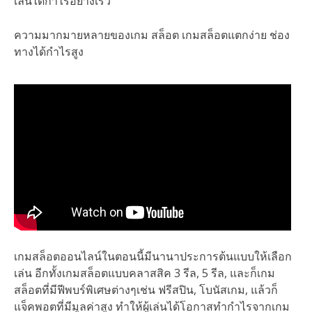
เล่นได้กำไรอย่างเร็ว
ความมากมายหลายของเกม สล็อต เกมสล็อตแตกง่าย ช่อง
ทางได้กำไรสูง
เกมสล็อตออนไลน์ในตอนนี้มีนานาประการต้นแบบให้เลือก
เล่น อีกทั้งเกมสล็อตแบบคลาสสิค 3 รีล, 5 รีล, และก็เกม
สล็อตที่มีฟีพบร์พิเศษต่างๆเช่น ฟรีสปิน, โบนัสเกม, แล้วก็
แจ็คพอตที่มีมูลค่าสูง ทำให้ผู้เล่นได้โอกาสทำกำไรจากเกม