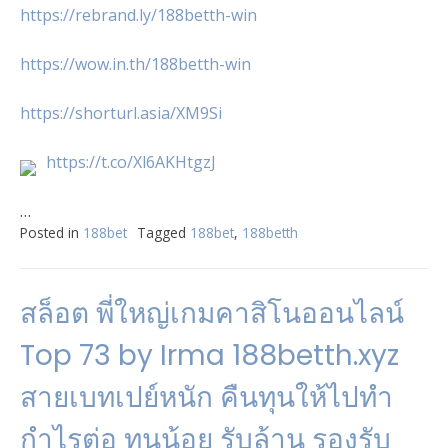
https://rebrand.ly/188betth-win
https://wow.in.th/188betth-win
https://shorturl.asia/XM9Si
https://t.co/Xl6AKHtgzJ
…
Posted in
188bet
Tagged
188bet
,
188betth
สล็อต พี่ใหญ่เกมคาสิโนออนไลน์
Top 73 by Irma 188betth.xyz
สายเบทเปย์หนัก คืนทุนให้ไปทำ
กำไรต่อ ทุนน้อย รับล้าน รองรับ