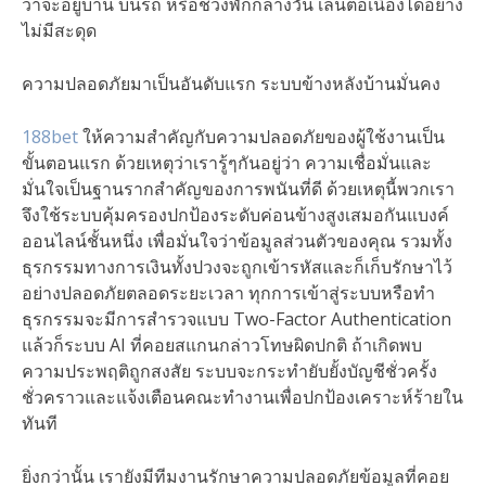
ว่าจะอยู่บ้าน บนรถ หรือช่วงพักกลางวัน เล่นต่อเนื่องได้อย่าง
ไม่มีสะดุด
ความปลอดภัยมาเป็นอันดับแรก ระบบข้างหลังบ้านมั่นคง
188bet
ให้ความสำคัญกับความปลอดภัยของผู้ใช้งานเป็น
ขั้นตอนแรก ด้วยเหตุว่าเรารู้ๆกันอยู่ว่า ความเชื่อมั่นและ
มั่นใจเป็นฐานรากสำคัญของการพนันที่ดี ด้วยเหตุนี้พวกเรา
จึงใช้ระบบคุ้มครองปกป้องระดับค่อนข้างสูงเสมอกันแบงค์
ออนไลน์ชั้นหนึ่ง เพื่อมั่นใจว่าข้อมูลส่วนตัวของคุณ รวมทั้ง
ธุรกรรมทางการเงินทั้งปวงจะถูกเข้ารหัสและก็เก็บรักษาไว้
อย่างปลอดภัยตลอดระยะเวลา ทุกการเข้าสู่ระบบหรือทำ
ธุรกรรมจะมีการสำรวจแบบ Two-Factor Authentication
แล้วก็ระบบ AI ที่คอยสแกนกล่าวโทษผิดปกติ ถ้าเกิดพบ
ความประพฤติถูกสงสัย ระบบจะกระทำยับยั้งบัญชีชั่วครั้ง
ชั่วคราวและแจ้งเตือนคณะทำงานเพื่อปกป้องเคราะห์ร้ายใน
ทันที
ยิ่งกว่านั้น เรายังมีทีมงานรักษาความปลอดภัยข้อมูลที่คอย