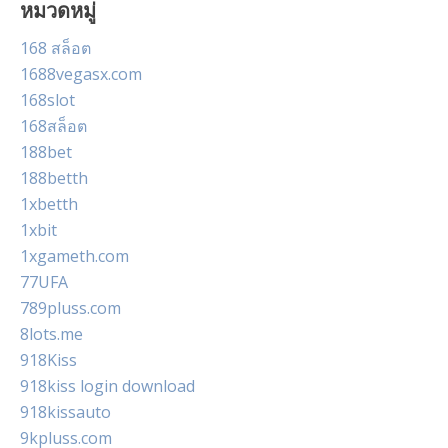
หมวดหมู่
168 สล็อต
1688vegasx.com
168slot
168สล็อต
188bet
188betth
1xbetth
1xbit
1xgameth.com
77UFA
789pluss.com
8lots.me
918Kiss
918kiss login download
918kissauto
9kpluss.com