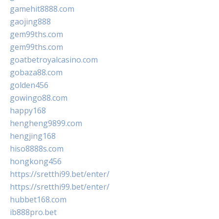
gamehit8888.com
gaojing888
gem99ths.com
gem99ths.com
goatbetroyalcasino.com
gobaza88.com
golden456
gowingo88.com
happy168
hengheng9899.com
hengjing168
hiso8888s.com
hongkong456
https://sretthi99.bet/enter/
https://sretthi99.bet/enter/
hubbet168.com
ib888pro.bet