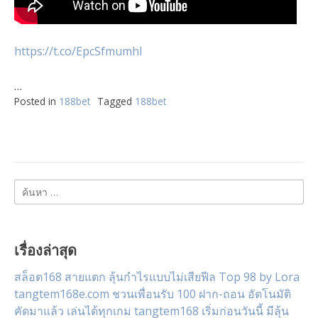
https://t.co/EpcSfmumhI
…
Posted in
188bet
Tagged
188bet
ค้นหา
สำหรับ:
เรื่องล่าสุด
สล็อต168 สายแตก ลุ้นกำไรแบบไม่เสียฟีล Top 98 by Lora
tangtem168e.com ชวนเพื่อนรับ 100 ฝาก-ถอน อัตโนมัติ
คัดมาแล้ว เล่นได้ทุกเกม tangtem168 เริ่มก่อนวันนี้ มีลุ้น