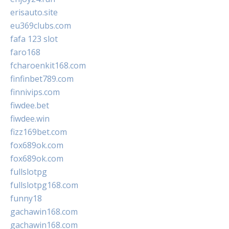
erisauto.site
eu369clubs.com
fafa 123 slot
faro168
fcharoenkit168.com
finfinbet789.com
finnivips.com
fiwdee.bet
fiwdee.win
fizz169bet.com
fox689ok.com
fox689ok.com
fullslotpg
fullslotpg168.com
funny18
gachawin168.com
gachawin168.com