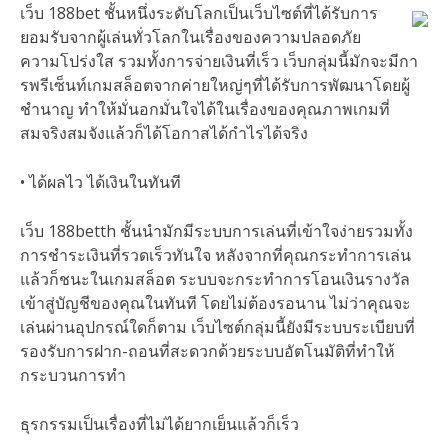
เว็บ 188bet ชั้นหนึ่งระดับโลกเป็นเว็บไซต์ที่ได้รับการ
ยอมรับจากผู้เล่นทั่วโลกในเรื่องของความปลอดภัย
ความโปร่งใส รวมทั้งการจ่ายเงินที่เร็ว เว็บกลุ่มนี้มักจะมีกา
รพรีเซ็นท์เกมสล็อตจากค่ายใหญ่ๆที่ได้รับการพัฒนาโดยผู้
ชำนาญ ทำให้มั่นอกมั่นใจได้ในเรื่องของคุณภาพเกมที่
สมจริงสมจังแล้วก็ได้โอกาสได้กำไรได้จริง
• ได้ผลไว ได้เงินในทันที
เว็บ 188betth ชั้นนำมักมีระบบการเล่นที่เข้าใจง่ายรวมทั้ง
การชำระเงินที่รวดเร็วทันใจ หลังจากที่คุณกระทำการเล่น
แล้วก็ชนะในเกมสล็อต ระบบจะกระทำการโอนเงินรางวัล
เข้าสู่บัญชีของคุณในทันที โดยไม่ต้องรอนาน ไม่ว่าคุณจะ
เล่นผ่านอุปกรณ์ใดก็ตาม เว็บไซต์กลุ่มนี้ยังมีระบบระเบียบที่
รองรับการฝาก-ถอนที่สะดวกด้วยระบบอัตโนมัติที่ทำให้
กระบวนการทำ
ธุรกรรมเป็นเรื่องที่ไม่ได้ยากเย็นแล้วก็เร็ว