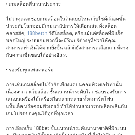
• เกมสล็อตที่นานาประการ
ไม่ว่าคุณจะชอบเกมสล็อตในต้นแบบไหน เว็บไซต์สล็อตชั้น
นำระดับโลกชอบมีเกมนานัปการให้เลือกเล่น ทั้งสล็อต
คลาสสิค,
188betth
วิดีโอสล็อต, หรือแม้แต่สล็อตที่มีแจ็ค
พอตใหญ่ ระบบเกมพวกนี้จะมีฟีพบร์ต่างๆที่ช่วยให้คุณ
สามารถทำเงินได้มากยิ่งขึ้น แล้วก็ยังสามารถเลือกเกมที่ตรง
กับความชื่นชอบได้อย่างอิสระ
• รองรับทุกแพลตฟอร์ม
การเล่นเกมสล็อตไม่จำกัดเพียงแค่บนคอมพิวเตอร์เท่านั้น
เนื่องจากว่าเว็บสล็อตชั้นแนวหน้าระดับโลกชอบรองรับการ
เล่นบนเครื่องไม้เครื่องมือหลากหลาย ทั้งสมาร์ทโฟน
แท็บเล็ต หรือคอมพิวเตอร์ ทำให้ท่านสามารถเพลิดเพลินกับ
เกมโปรดของคุณได้ทุกที่ทุกเวลา
การเลือกเว็บ 188bet ชั้นแนวหน้าระดับนานาชาติที่มีระบบ