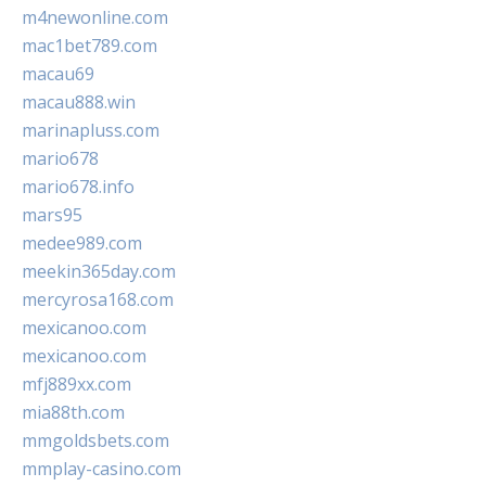
m4newonline.com
mac1bet789.com
macau69
macau888.win
marinapluss.com
mario678
mario678.info
mars95
medee989.com
meekin365day.com
mercyrosa168.com
mexicanoo.com
mexicanoo.com
mfj889xx.com
mia88th.com
mmgoldsbets.com
mmplay-casino.com