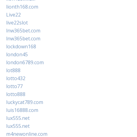
lionth168.com
Live22
live22slot
lnw365bet.com
lnw365bet.com
lockdown168
london45
london6789.com
lot888
lotto432
lotto77
lotto888
luckycat789.com
luis16888.com
lux555.net
lux555.net
m4newonline.com