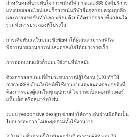
สำหรับคนที่ประทับใจการพนันกีฬา macau888 ยังมีบริการ
แทงบอลออนไลน์และก็การพนันกีฬาอื่นๆครอบคลุมทุกลีก
และการแข่งขันทั่วโลก พร้อมด้วยมีอัตราต่อรองที่น่าสนใจ
รวมทั้งการประลองที่โปร่งใส
การเดิมพันสดในขณะชิงชัยทำให้ผู้เล่นสามารถพินิจ
พิจารณาสถานการณ์และตกลงใจได้อย่างรวดเร็ว
การออกแบบแล้วก็ระบบใช้งานที่นำสมัย
ด้วยการออกแบบที่ย้ำประสบการณ์ผู้ใช้งาน (UX) ทำให้
macau888 เป็นเว็บไซต์ที่ใช้งานง่ายและสนองตอบต่อสิ่งที่
ต้องการของผู้เล่นในทุกอุปกรณ์ ไม่ว่าจะเป็นคอมพิวเตอร์
แท็บเล็ต หรือสมาร์ทโฟน
ระบบ responsive design ช่วยทำให้การเล่นผ่านมือถือเป็น
ไปอย่างสะดวก ไม่สะดุดรวมทั้งใช้งานง่าย
3. โปรโมชั่นรวมทั้งโบนัสสุดคุ้มที่ macau888 มอบให้