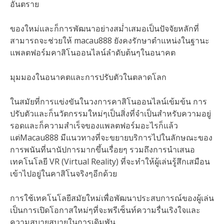
อันตราย
ของใหม่และก็การพัฒนาอย่างสม่ำเสมอเป็นปัจจัยหลักที่
สามารถจะช่วยให้ macau888 ยังคงรักษาตำแหน่งในฐานะ
แพลตฟอร์มคาสิโนออนไลน์ลำดับต้นๆในอนาคต
มุมมองในอนาคตและการปรับตัวในตลาดโลก
ในสมัยที่การแข่งขันในวงการคาสิโนออนไลน์เข้มข้น การ
ปรับตัวและก็นวัตกรรมใหม่ๆเป็นสิ่งที่จำเป็นสำหรับความอยู่
รอดและก็ความสำเร็จของแพลตฟอร์มอะไรก็แล้ว
แต่Macau888 มีแนวทางที่จะขยายบริการไปในลักษณะของ
การพนันที่นานัปการมากขึ้นเรื่อยๆ รวมถึงการนำเสนอ
เทคโนโลยี VR (Virtual Reality) ที่จะทำให้ผู้เล่นรู้สึกเสมือน
เข้าไปอยู่ในคาสิโนจริงๆอีกด้วย
การใช้เทคโนโลยีสมัยใหม่เพื่อพัฒนาประสบการณ์ของผู้เล่น
เป็นการเปิดโอกาสใหม่ๆที่จะพรีเซ็นท์ความรื่นเริงใจและ
ความสบายสบายในการเดิมพัน