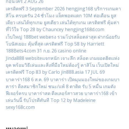
ก่อนใคร 2 AUG 26
เครดิตฟรี 3 September 2026 hengjing168 บริการเกมคา
สิโน ครบครัน 24 ชั่วโมง แจ็คพอตแตก 10M ต่อเดือน ยูส
เดียว เล่นได้ทุกเกม ยูสเดียว เล่นได้ทุกเกม เครดิตฟรี คุ้มค่า
ที่ไว้ใจ Top 28 by Chauncey hengjing168d.com
เว็บใหญ่ 188bet webตรง รวมโปรสล็อตล่าสุด ฝากน้อยรับ
โบนัสเยอะ คุ้มที่สุด เครดิตฟรี Top 58 by Harriett
188Bets4.com 31 ก.ย. 26 casino online
Jinda888 websiteแจกหนัก เจาะลึก สล็อต เกมยอดฮิตแห่ง
ยุค พร้อมวิธีเล่นและสิ่งที่มือใหม่ต้องรู้ คาสิโน เว็บเปิดใหม่
เครดิตฟรี Top 83 by Carlo jin888.asia 17 JUL 69
บาคาร่า168 6 ส.ค. 69 บาคาร่า เปิดมุมมองใหม่ของเกมบา
คาร่า ดีลสมาชิกใหม่ ชนะ/แพ้ 8 ตาติด รับ 5 หมื่น เกมดัง
ฟีเจอร์ครบ บาคาร่าสด ดีลเลอร์สาวสวย บาคาร่า168 เข้า
เล่นวันนี้ รับโปรดีทันที Top 12 by Madeleine
sexy168c.com