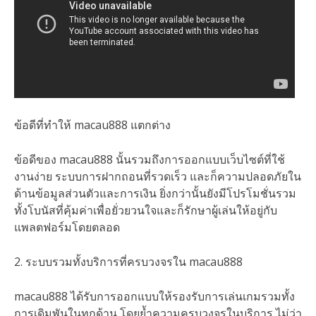
ข้อดีที่ทำให้ macau888 แตกต่าง
ข้อดีของ macau888 นั้นรวมถึงการออกแบบเว็บไซต์ที่ใช้
งานง่าย ระบบการฝากถอนที่รวดเร็ว และก็ความปลอดภัยใน
ด้านข้อมูลส่วนตัวและการเงิน ยิ่งกว่านั้นยังมีโปรโมชั่นรวม
ทั้งโบนัสที่คุ้มค่าเพื่อยั่วยวนใจและก็รักษาผู้เล่นให้อยู่กับ
แพลตฟอร์มโดยตลอด
2. ระบบรวมทั้งบริการที่ครบวงจรใน macau888
macau888 ได้รับการออกแบบให้รองรับการเล่นเกมรวมทั้ง
การเดิมพันในทุกด้าน โดยย้ำความครบวงจรในบริการ ไม่ว่า