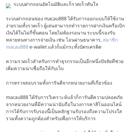
ระบบฝากถอนอัตโนมัติและก็รวดเร็วทันใจ
ระบบฝากถอนของ macau888 ได้รับการออกแบบให้ใช้งาน
ง่ายรวมทั้งรวดเร็ว ผู้เล่นสามารถทำรายการฝากเงินหรือเบิก
เงินได้ในไม่กี่ขั้นตอน โดยไม่ต้องรอนาน ระบบนี้รองรับ
หลายหนทางการจ่ายเงิน เช่น โอนผ่านธนาคาร,
สมาชิก
macau888
e-wallet แล้วก็แม้กระทั้งบัตรเครดิต
ความรวดเร็วสำหรับการทำธุรกรรมเป็นอีกหนึ่งปัจจัยที่ช่วย
เพิ่มความน่าเชื่อถือให้กับเว็บ
การตรวจสอบรวมทั้งการันตีจากหน่วยงานที่เกี่ยวข้อง
macau888 ได้รับการวิเคราะห์แล้วก็การันตีความปลอดภัย
จากหน่วยงานที่มีความน่านับถือในวงการคาสิโนออนไลน์
การได้รับการรับรองนี้เป็นหลักฐานรับรองถึงความโปร่งใส
รวมทั้งความถูกต้องสำหรับเพื่อการให้บริการ