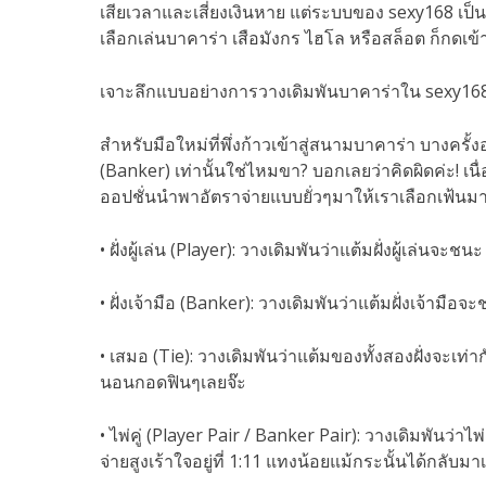
เสียเวลาและเสี่ยงเงินหาย แต่ระบบของ sexy168 เป็นแบ
เลือกเล่นบาคาร่า เสือมังกร ไฮโล หรือสล็อต ก็กดเข้าเ
เจาะลึกแบบอย่างการวางเดิมพันบาคาร่าใน sexy168 ท
สำหรับมือใหม่ที่พึ่งก้าวเข้าสู่สนามบาคาร่า บางครั้งอาจ
(Banker) เท่านั้นใช่ไหมขา? บอกเลยว่าคิดผิดค่ะ! เ
ออปชั่นนำพาอัตราจ่ายแบบยั่วๆมาให้เราเลือกเฟ้นมา
• ฝั่งผู้เล่น (Player): วางเดิมพันว่าแต้มฝั่งผู้เล่นจะชน
• ฝั่งเจ้ามือ (Banker): วางเดิมพันว่าแต้มฝั่งเจ้ามื
• เสมอ (Tie): วางเดิมพันว่าแต้มของทั้งสองฝั่งจะเท่า
นอนกอดฟินๆเลยจ๊ะ
• ไพ่คู่ (Player Pair / Banker Pair): วางเดิมพันว่
จ่ายสูงเร้าใจอยู่ที่ 1:11 แทงน้อยแม้กระนั้นได้กลับมา