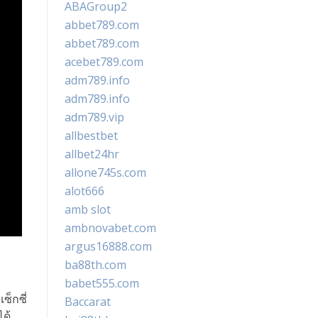
ABAGroup2
abbet789.com
abbet789.com
acebet789.com
adm789.info
adm789.info
adm789.vip
allbestbet
allbet24hr
allone745s.com
alot666
amb slot
ambnovabet.com
argus16888.com
ba88th.com
babet555.com
ซ็กซี่
Baccarat
ได้