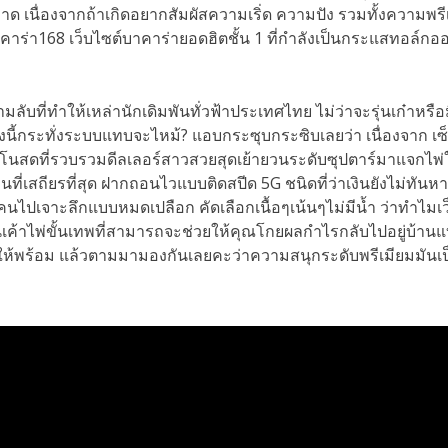
ดขาด เนื่องจากถ้าเกิดอยากสัมผัสความเริ่ด ความปัง รวมทั้งความพรี
บาคาร่า168 เว็บไซต์บาคาร่ายอดฮิตชั้น 1 ที่กำลังเป็นกระแสทอล์กอ
มลับที่ทำให้เหล่านักเดิมพันทั่วฟ้าประเทศไทย ไม่ว่าจะรุ่นเก๋าหรือ
งนี้กระทั่งระบบแทบจะไหม้? แอบกระซุบกระซิบเลยว่า เนื่องจาก เซ็
าสิโนสดที่รวบรวมดีลเลอร์สาวสวยสุดเย้ายวนระดับซุปตาร์มาแจกไพ่
ที่เสถียรที่สุด ฝากถอนไวแบบติดสปีด 5G ชนิดที่ว่าเงินยังไม่ทันห
กคนไปเจาะลึกแบบหมดเปลือก คัดเลือกเนื้อๆเน้นๆไม่มีน้ำ ว่าทำไมเว็
นเค้าไพ่ขั้นเทพที่สามารถจะช่วยให้คุณโกยผลกำไรกลับไปอยู่บ้าน
ฟนให้พร้อม แล้วตามมามองกันเลยคะว่าความสนุกระดับพรีเมียมมันเป