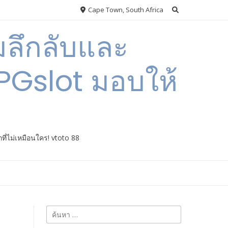
Cape Town, South Africa
ลึกลับและ
 PGslot มอบให้
ที่ไม่เหมือนใคร! vtoto 88
ค้นหา
สำหรับ: