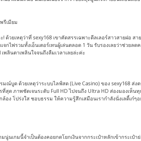
พรีเมียม
ะ! ด้วยเหตุว่าที่ sexy168 เขาคัดสรรเฉพาะดีลเลอร์สาวสายฝอ สา
าคอยแจกไพ่รวมทั้งเอ็นเตอร์เทนผู้เล่นตลอด 1 วัน รับรองเลยว่าช่วยล
ไป เพลินตาเพลินใจจนถึงลืมเวลาเลยล่ะค่ะ
์บูด ด้วยเหตุว่าระบบไลฟ์สด (Live Casino) ของ sexy168 ส่งต
ี่สุด ภาพชัดเจนระดับ Full HD ไปจนถึง Ultra HD ส่องมองเห็นท
้อง โปร่งใส ชอบธรรม ให้ความรู้สึกเสมือนเรากำลังนั่งเลดี้เก๋ๆอย
นเกมนู่นเกมนี้จำเป็นต้องคอยกดโยกเงินจากกระเป๋าหลักเข้ากระเป๋าย