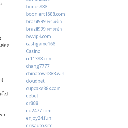
จะ
bonus888
boonlert1688.com
brazil999 ทางเข้า
brazil999 ทางเข้า
bwvip4.com
อ
cashgame168
แต่ละ
Casino
cc11388.com
chang7777
chinatown888.win
ล)
cloudbet
cupcake88x.com
โตไป
debet
dr888
du2477.com
ตรา
enjoy24.fun
erisauto.site