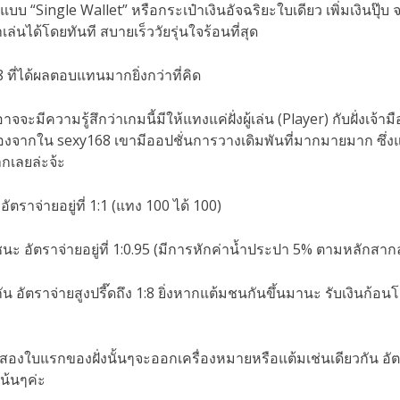
บ “Single Wallet” หรือกระเป๋าเงินอัจฉริยะใบเดียว เพิ่มเงินปุ๊บ 
ล่นได้โดยทันที สบายเร็ววัยรุ่นใจร้อนที่สุด
ี่ได้ผลตอบแทนมากยิ่งกว่าที่คิด
จะมีความรู้สึกว่าเกมนี้มีให้แทงแค่ฝั่งผู้เล่น (Player) กับฝั่งเจ้ามื
นื่องจากใน sexy168 เขามีออปชั่นการวางเดิมพันที่มากมายมาก ซึ่ง
กเลยล่ะจ้ะ
ะ อัตราจ่ายอยู่ที่ 1:1 (แทง 100 ได้ 100)
อจะชนะ อัตราจ่ายอยู่ที่ 1:0.95 (มีการหักค่าน้ำประปา 5% ตามหลักสาก
กัน อัตราจ่ายสูงปรี๊ดถึง 1:8 ยิ่งหากแต้มชนกันขึ้นมานะ รับเงินก้อน
าไพ่สองใบแรกของฝั่งนั้นๆจะออกเครื่องหมายหรือแต้มเช่นเดียวกัน อั
เน้นๆค่ะ