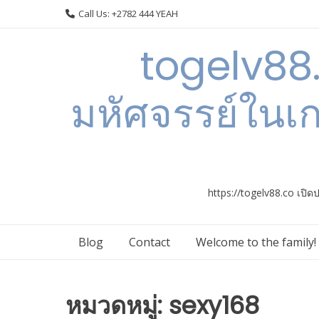
Skip
Call Us: +2782 444 YEAH
to
content
togelv88
มหัศจรรย์ในเก
https://togelv88.co เปิด
Blog
Contact
Welcome to the family!
หมวดหมู่:
sexy168