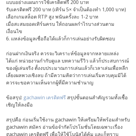
แบบอย่างแผนการใช้เครดิตฟรี 200 บาท
รับเครดิตฟรี 200 บาท (เทิร์น 5× จำเป็นต้องทำ 1,000 บาท)
เลือกเกมสล็อต RTP สูง พนันครั้งละ 1-2 บาท
เมื่อสะสมยอดเทิร์นครบ ให้ถอนผลกำไรบางส่วนตาม
เงื่อนไข
6. แหล่งข้อมูลเชื่อถือได้แล้วก็การเล่นอย่างรับผิดชอบ
ก่อนฝากเงินจริง ควรจะวิเคราะห์ข้อมูลจากหลายแหล่ง
ได้แก่ หน่วยงานกำกับดูแล บทความรีวิว แล้วก็ประสบการณ์
ของผู้เล่นจริง ตั้งงบประมาณการเล่นแล้วก็เวลาเล่นเพื่อหลีก
เลี่ยงผลพวงเชิงลบ ถ้ามีความคิดว่าการเล่นเริ่มควบคุมมิได้
ควรจะขอความเห็นจากผู้ที่มีความชำนาญ
ข้อสรุป:
gachawin เครดิตฟรี
สรุปขั้นตอนสำคัญรวมทั้งเชื้อ
เชิญให้ลงมือ
สรุปคือ ก่อนเริ่มใช้งาน gachawin ให้เตรียมให้พร้อมสำหรับ
gachawin สมัคร อ่านข้อจำกัดโปรโมชั่นโดยเฉพาะเรื่อง
gachawin เครดิตฟรี เพื่อให้ใช้โบนัสได้คุ้ม และก็ทราบ