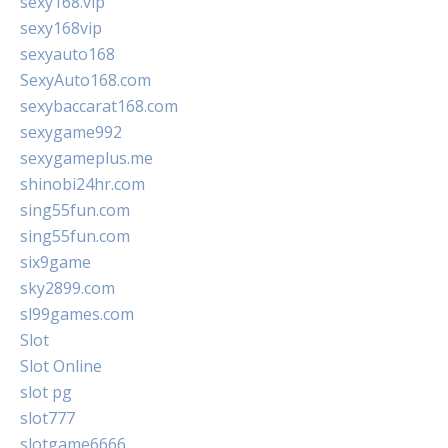
sexy168.vip
sexy168vip
sexyauto168
SexyAuto168.com
sexybaccarat168.com
sexygame992
sexygameplus.me
shinobi24hr.com
sing55fun.com
sing55fun.com
six9game
sky2899.com
sl99games.com
Slot
Slot Online
slot pg
slot777
slotgame6666