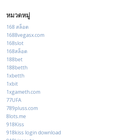
หมวดหมู่
168 สล็อต
1688vegasx.com
168slot
168สล็อต
188bet
188betth
1xbetth
1xbit
1xgameth.com
77UFA
789pluss.com
8lots.me
918Kiss
918kiss login download