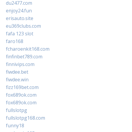
du2477.com
enjoy24.fun
erisauto.site
eu369clubs.com
fafa 123 slot
faro168
fcharoenkit168.com
finfinbet789.com
finnivips.com
fiwdee.bet
fiwdee.win
fizz169bet.com
fox689ok.com
fox689ok.com
fullslotpg
fullslotpg168.com
funny18