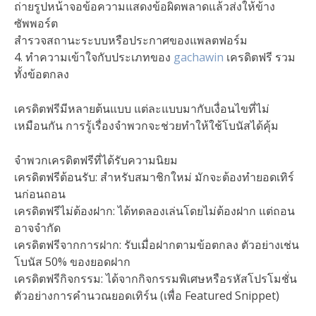
ถ่ายรูปหน้าจอข้อความแสดงข้อผิดพลาดแล้วส่งให้ข้าง
ซัพพอร์ต
สำรวจสถานะระบบหรือประกาศของแพลตฟอร์ม
4. ทำความเข้าใจกับประเภทของ
gachawin
เครดิตฟรี รวม
ทั้งข้อตกลง
เครดิตฟรีมีหลายต้นแบบ แต่ละแบบมากับเงื่อนไขที่ไม่
เหมือนกัน การรู้เรื่องจำพวกจะช่วยทำให้ใช้โบนัสได้คุ้ม
จำพวกเครดิตฟรีที่ได้รับความนิยม
เครดิตฟรีต้อนรับ: สำหรับสมาชิกใหม่ มักจะต้องทำยอดเทิร์
นก่อนถอน
เครดิตฟรีไม่ต้องฝาก: ได้ทดลองเล่นโดยไม่ต้องฝาก แต่ถอน
อาจจำกัด
เครดิตฟรีจากการฝาก: รับเมื่อฝากตามข้อตกลง ตัวอย่างเช่น
โบนัส 50% ของยอดฝาก
เครดิตฟรีกิจกรรม: ได้จากกิจกรรมพิเศษหรือรหัสโปรโมชั่น
ตัวอย่างการคำนวณยอดเทิร์น (เพื่อ Featured Snippet)