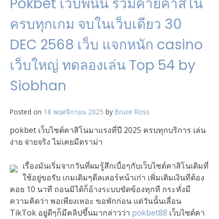
Pokbet เว็บพนัน รวมค่ายคาสิโน
ครบทุกเกม จบในเว็บเดียว 30
DEC 2568 เว็บ แจกหนัก casino
เว็บใหญ่ ทดลองเล่น Top 54 by
Siobhan
Posted on
18 พฤศจิกายน 2025
by
Bruce Ross
pokbet เว็บไซต์คาสิโนมาแรงที่ปี 2025 ครบทุกบริการ เล่น
ง่าย จ่ายจริง ไม่เคยมีดราม่า
เรื่องมันเริ่มจากวันที่ผมรู้สึกเบื่อๆกับเว็บไซต์คาสิโนเดิมที่
ใช้อยู่ขอรับ เกมเดิมๆดีลเลอร์หน้าเก่า เพิ่มเติมเงินทีต้อง
คอย 10 นาที ถอนมิได้ก็อ้างระบบขัดข้องทุกที กระทั่งมี
ความคิดว่า พอเพียงเหอะ ขอพักก่อน แต่วันนั้นเลื่อน
TikTok อยู่ดีๆก็มีคลิปขึ้นมากล่าวว่า
pokbet88
เว็บไซต์คา