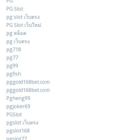
PG
PG Slot
pg slot เว็บตรง
PG Slot เว็บใหม่
pg สล็อต
pg เว็บตรง
pg718
pg77
pg99
pgfish
pggold168bet.com
pggold168bet.com
Pgheng99
pgjoker69
PGSlot
pgslot เว็บตรง
pgslot168
pgslot77