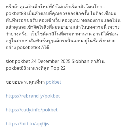
หรือถ้าคุณเป็นมือใหม่ที่ยังไม่กล้าเริ่มกลัวโดนโกง…
pokbet88 เป็นคำตอบที่คุณควรลองสักครั้ง ไม่ต้องเชื่อผม
ทันทีหรอกขอรับ ลองเข้าเว็บ ลองดูเกม ทดลองถามแอดไม่น
แล้วคุณจะเข้าจิตใจสิ่งที่ผมพยายามเล่าในบทความนี้ เพราะ
ว่าบางครั้ง… เว็บไซต์คาสิโนที่ตามหามานาน อาจมิได้ซ่อน
อยู่ในประชาสัมพันธ์หรูๆแม้กระนั้นแอบอยู่ในชื่อเรียบง่าย
อย่าง pokebet88 ก็ได้
slot pokbet 24 December 2025 Siobhan คาสิโน
pokbet88 มาแรงที่สุด Top 22
ขอขอบพระคุณที่มา
pokbet
https://rebrand.ly/pokbet
https://cutly.info/pokbet
https://bitt.to/apj0jw