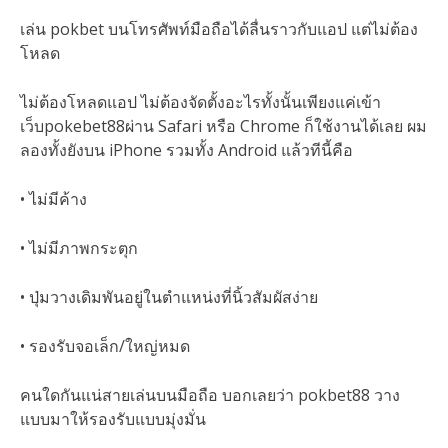
เล่น pokbet บนโทรศัพท์มือถือได้ลื่นราวกับแอป แต่ไม่ต้อง
โหลด
ไม่ต้องโหลดแอป ไม่ต้องจัดตั้งอะไรทั้งนั้นเพียงแค่เข้า
เว็บpokebet88ผ่าน Safari หรือ Chrome ก็ใช้งานได้เลย ผม
ลองทั้งยังบน iPhone รวมทั้ง Android แล้วทีนี้คือ
• ไม่มีค้าง
• ไม่มีภาพกระตุก
• ปุ่มวางเดิมพันอยู่ในตำแหน่งที่นิ้วสัมผัสง่าย
• รองรับจอเล็ก/ใหญ่หมด
คนใดกันแน่สายเล่นบนมือถือ บอกเลยว่า pokbet88 วาง
แบบมาให้รองรับแบบมุ่งมั่น