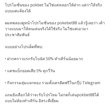
โปรโมชั่นของ pokbet ไม่ใช่แค่หลอกให้ฝาก แต่ว่าให้จริง
แบบแตะต้องได้
ผมทดลองดูหน้าโปรโมชั่นของ pokebet88 แล้วรู้เลยว่า เค้า
วางแบบมาให้คนเล่นจริงได้ใช้จริง ไม่ใช่แค่เอามา
ประชาสัมพันธ์
แบบอย่างโปรเด็ดที่พบ:
• ฝากคราวแรกรับโบนัส 50% ทำเทิร์นน้อยมาก
• แคชแบ็กยอดเสีย 5% ทุกวี่วัน
• กิจกรรมสุ่มแจกทอง รวมทั้งเครดิตฟรีในกรุ๊ป Telegram
แถมยังเลือกได้ว่าจะรับโปรไหม ไม่กดก็เล่นpokbet88ได้
แบบไม่ต้องทำเทิร์น อิสระดีเยี่ยม