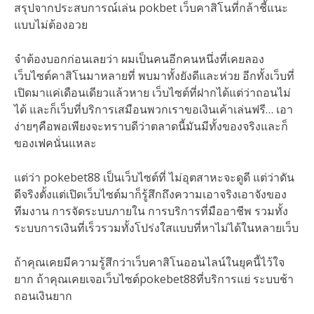
สรุปจากประสบการณ์เล่น pokbet เว็บคาสิโนที่กล้าชี้แนะ
แบบไม่ต้องอวย
จำต้องบอกก่อนเลยว่า ผมเป็นคนอีกคนหนึ่งที่เคยลอง
เว็บไซต์คาสิโนมาหลายที่ พบมาทั้งยังดีและห่วย อีกทั้งเว็บที่
เปิดมาแค่เดือนเดียวแล้วหาย เว็บไซต์ที่ฝากได้แต่ว่าถอนไม่
ได้ และก็เว็บที่บริการเสมือนพวกเราขอเงินเค้าเล่นฟรี… เอา
ง่ายๆคือพอเพียงจะทราบดีว่าตลาดนี้มันมีทั้งของจริงและก็
ของเฟคนั่นแหละ
แต่ว่า pokebet88 เป็นเว็บไซต์ที่ ไม่อุตสาหะจะดูดี แต่ว่าดัน
ดีจริงตั้งแต่เปิดเว็บไซต์มาก็รู้สึกถึงความเอาจริงเอาจังของ
ทีมงาน การจัดระบบภายใน การบริการที่มืออาชีพ รวมทั้ง
ระบบการเงินที่เร็วรวมทั้งโปร่งใสแบบที่หาไม่ได้ในหลายเว็บ
ถ้าคุณเคยมีความรู้สึกว่าเว็บคาสิโนออนไลน์ในยุคนี้ไว้ใจ
ยาก ถ้าคุณเคยเจอเว็บไซต์pokebet88ที่บริการแย่ ระบบช้า
ถอนเงินยาก