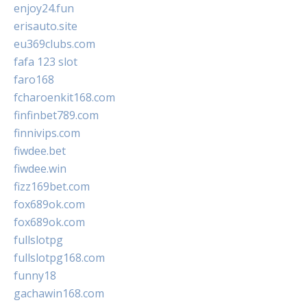
enjoy24.fun
erisauto.site
eu369clubs.com
fafa 123 slot
faro168
fcharoenkit168.com
finfinbet789.com
finnivips.com
fiwdee.bet
fiwdee.win
fizz169bet.com
fox689ok.com
fox689ok.com
fullslotpg
fullslotpg168.com
funny18
gachawin168.com