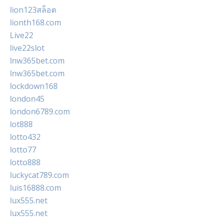
lion123สล็อต
lionth168.com
Live22
live22slot
lnw365bet.com
lnw365bet.com
lockdown168
london45
london6789.com
lot888
lotto432
lotto77
lotto888
luckycat789.com
luis16888.com
lux555.net
lux555.net