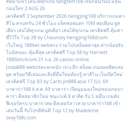
คัดมาแล้ว เล่นได้ทุกเกม tangtem168 เริ่มก่อนวันนี้ มีลุ้น
ก่อนใคร 2 AUG 26
เครดิตฟรี 3 September 2026 hengjing168 บริการเกมคา
สิโน ครบครัน 24 ชั่วโมง แจ็คพอตแตก 10M ต่อเดือน ยูส
เดียว เล่นได้ทุกเกม ยูสเดียว เล่นได้ทุกเกม เครดิตฟรี คุ้มค่า
ที่ไว้ใจ Top 28 by Chauncey hengjing168d.com
เว็บใหญ่ 188bet webตรง รวมโปรสล็อตล่าสุด ฝากน้อยรับ
โบนัสเยอะ คุ้มที่สุด เครดิตฟรี Top 58 by Harriett
188Bets4.com 31 ก.ย. 26 casino online
Jinda888 websiteแจกหนัก เจาะลึก สล็อต เกมยอดฮิตแห่ง
ยุค พร้อมวิธีเล่นและสิ่งที่มือใหม่ต้องรู้ คาสิโน เว็บเปิดใหม่
เครดิตฟรี Top 83 by Carlo jin888.asia 17 JUL 69
บาคาร่า168 6 ส.ค. 69 บาคาร่า เปิดมุมมองใหม่ของเกมบา
คาร่า ดีลสมาชิกใหม่ ชนะ/แพ้ 8 ตาติด รับ 5 หมื่น เกมดัง
ฟีเจอร์ครบ บาคาร่าสด ดีลเลอร์สาวสวย บาคาร่า168 เข้า
เล่นวันนี้ รับโปรดีทันที Top 12 by Madeleine
sexy168c.com