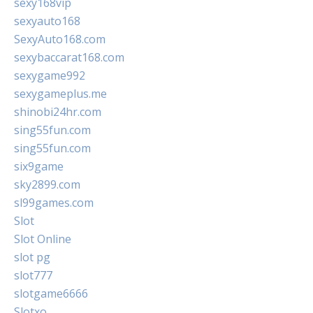
sexy168vip
sexyauto168
SexyAuto168.com
sexybaccarat168.com
sexygame992
sexygameplus.me
shinobi24hr.com
sing55fun.com
sing55fun.com
six9game
sky2899.com
sl99games.com
Slot
Slot Online
slot pg
slot777
slotgame6666
Slotxo