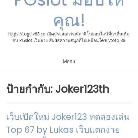
คุณ!
https://togelv88.co เปิดประสบการณ์คาสิโนออนไลน์ที่น่าตื่นเต้น
กับ PGslot เว็บตรง สัมผัสความสนุกที่ไม่เหมือนใคร! vtoto 88
Menu
ป้ายกำกับ:
Joker123th
เว็บเปิดใหม่ Joker123 ทดลองเล่น
Top 67 by Lukas เว็บแตกง่าย