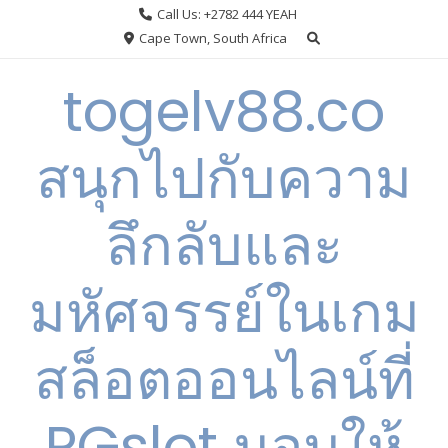
Skip
Call Us: +2782 444 YEAH
to
Cape Town, South Africa
content
togelv88.co
สนุกไปกับความ
ลึกลับและ
มหัศจรรย์ในเกม
สล็อตออนไลน์ที่
PGslot มอบให้