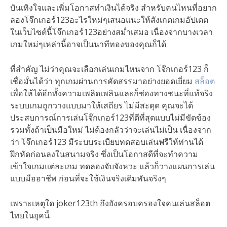
บันเทิงใจและเพิ่มโอกาสทำเงินได้จริง สำหรับคนไหนที่อยาก
ลองโจ๊กเกอร์123อะไรใหม่ๆเสนอแนะให้สังเกตเกมอัปเดต
ในเว็บไซต์นี้โจ๊กเกอร์123อย่างสม่ำเสมอ เนื่องจากบางเวลา
เกมใหม่ๆเหล่านี้อาจเป็นนาทีทองของคุณก็ได้
ที่สำคัญ ไม่ว่าคุณจะเลือกเล่นเกมไหนจาก โจ๊กเกอร์123 ก็
เชื่อมั่นได้ว่า ทุกเกมผ่านการคัดสรรมาอย่างยอดเยี่ยม
สล็อต
เพื่อให้ได้อีกทั้งความเพลิดเพลินและก็ช่องทางชนะที่แท้จริง
ระบบเกมถูกวางแบบมาให้เสถียร ไม่มีสะดุด คุณจะได้
ประสบการณ์การเล่นโจ๊กเกอร์123ที่ดีที่สุดแบบไม่มีขัดข้อง
รวมทั้งถ้าเป็นมือใหม่ ไม่ต้องกลัวว่าจะเล่นไม่เป็น เนื่องจาก
ว่า โจ๊กเกอร์123 มีระบบระเบียบทดสอบเล่นฟรีให้ท่านได้
ฝึกหัดก่อนลงในสนามจริง ซึ่งเป็นโอกาสดีที่จะทำความ
เข้าใจเกมแต่ละเกม ทดลองจับจังหวะ แล้วก็วางแผนการเล่น
แบบมืออาชีพ ก่อนที่จะใช้เงินจริงเดิมพันจริงๆ
เพราะเหตุใด joker123th ถึงยังครอบครองใจคนเล่นสล็อต
ไทยในยุคนี้