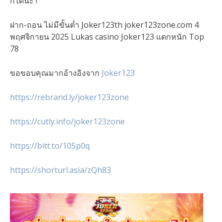
ก็ได้นะ !
ฝาก-ถอน ไม่มีขั้นต่ำ Joker123th joker123zone.com 4
พฤศจิกายน 2025 Lukas casino Joker123 แตกหนัก Top
78
ขอขอบคุณมากอ้างอิงจาก
Joker123
https://rebrand.ly/joker123zone
https://cutly.info/joker123zone
https://bitt.to/105p0q
https://shorturl.asia/zQh83