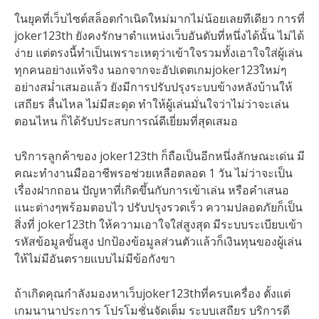
ในยุคที่เว็บไซต์สล็อตกำเนิดใหม่มากไม่น้อยเลยทีเดียว การที่
joker123th ยังคงรักษาตำแหน่งเว็บอันดับที่หนึ่งได้นั้น ไม่ได้
ง่าย แต่ตรงนี้ทำเป็นเพราะเหตุว่าเข้าใจรวมทั้งเอาใจใส่ผู้เล่น
ทุกคนอย่างแท้จริง นอกจากจะอัปเดตเกมjoker123ใหม่ๆ
อย่างสม่ำเสมอแล้ว ยังมีการปรับปรุงระบบข้างหลังบ้านให้
เสถียร ลื่นไหล ไม่มีสะดุด ทำให้ผู้เล่นมั่นใจว่าไม่ว่าจะเล่น
ตอนไหน ก็ได้รับประสบการณ์ดีเยี่ยมที่สุดเสมอ
บริการลูกค้าของ joker123th ก็ถือเป็นอีกหนึ่งลักษณะเด่น มี
คณะทำงานมืออาชีพรอช่วยเหลือตลอด 1 วัน ไม่ว่าจะเป็น
เรื่องฝากถอน ปัญหาที่เกิดขึ้นกับการเข้าเล่น หรือคำเสนอ
แนะต่างๆพร้อมตอบไว ปรับปรุงรวดเร็ว ความปลอดภัยก็เป็น
สิ่งที่ joker123th ให้ความเอาใจใส่สูงสุด มีระบบระเบียบเข้า
รหัสข้อมูลขั้นสูง ปกป้องข้อมูลส่วนตัวแล้วก็เงินทุนของผู้เล่น
ให้ไม่มีอันตรายแบบไม่มีข้อกังขา
ถ้าเกิดคุณกำลังมองหาเว็บjoker123thที่ครบเครื่อง ตั้งแต่
เกมนานาประการ โปรโมชั่นจัดเต็ม ระบบเสถียร บริการดี