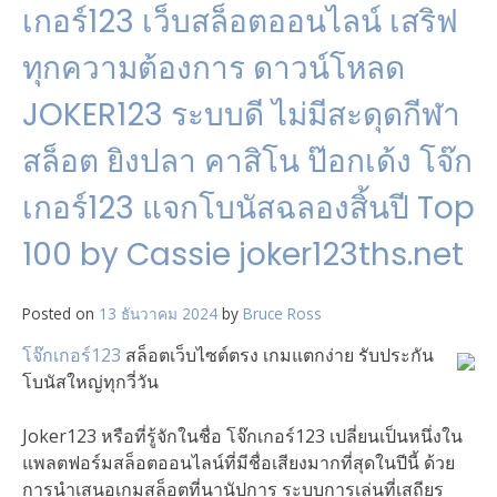
เกอร์123 เว็บสล็อตออนไลน์ เสริฟ
ทุกความต้องการ ดาวน์โหลด
JOKER123 ระบบดี ไม่มีสะดุดกีฬา
สล็อต ยิงปลา คาสิโน ป๊อกเด้ง โจ๊ก
เกอร์123 แจกโบนัสฉลองสิ้นปี Top
100 by Cassie joker123ths.net
Posted on
13 ธันวาคม 2024
by
Bruce Ross
โจ๊กเกอร์123
สล็อตเว็บไซต์ตรง เกมแตกง่าย รับประกัน
โบนัสใหญ่ทุกวี่วัน
Joker123 หรือที่รู้จักในชื่อ โจ๊กเกอร์123 เปลี่ยนเป็นหนึ่งใน
แพลตฟอร์มสล็อตออนไลน์ที่มีชื่อเสียงมากที่สุดในปีนี้ ด้วย
การนำเสนอเกมสล็อตที่นานัปการ ระบบการเล่นที่เสถียร