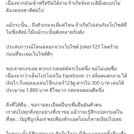
เนื่องจากมันเข้าฟรีสปินได้ง่าย ถ้าเกิดจังหวะดีมีเฮแบบไม่
ต้องคอยชาติต่อไป
แม้กระนั้น… ถึงตัวเกมจะดีแค่ไหน ถ้าเกิดไปเล่นกับเว็บไซต์ที่
ไม่ซื่อสัตย์ ก็มีแม้กระนั้นพังทลายกับพัง
ประสบการณ์โดนหลอกจากเว็บไซต์ Joker123 โหดร้าย
ก่อนที่จะเจอเว็บไซต์ดีๆ
ขอเล่าตรงๆเลย พวกเราเคยสมัครเว็บหนึ่ง ขอไม่เอ่ยชื่อ
เนื่องจากว่าเห็นโปรโมทใน Facebook ว่า สล็อตแตกง่าย ได้
เงินไว ก็เลยลองเล่นโจ๊กเกอร์123ดู ฝากไป 300 บาท เล่นได้
ประมาณ 1,800 บาท ดีใจมาก กดถอนตอนตีหนึ่ง
สิ่งที่ได้คือ… ขอรายละเอียดอื่นๆเพื่อยืนยันตัวตน
เราส่งไปทุกสิ่งทุกอย่างที่เขาขอ แม้ว่าจะรู้สึกแปลกๆแต่ใน
ที่สุด… บัญชีถูกล็อก! พอเพียงทักแอดไม่นก็หายเงียบไปเลย
ในขณะนั้นรู้สึกเฟลมาก คิดในใจว่า นี่ปั่นมาตลอดทั้งคืนเพื่อ