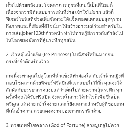
เต็มไปด้วยพลังและโชคลาภ เหตุผลที่เกมนี้เป็นที่นิยมก็
เนื่องจากว่ามีต้นแบบการเล่นที่ง่าย เข้าใจไม่ยาก แล้วก็
ฟีเจอร์โบนัสที่ช่วยเพิ่มจังหวะให้แจ็คพอตแตกแบบสุดๆรวม
ถึงภาพและก็เสียงที่ดีไซน์มาให้สร้างอารมณ์ร่วมสำหรับใน
การเล่นjoker123thก้าวหน้า ทำให้ท่านรู้สึกราวกับกำลังไป
ในโลกของมังกรที่ลุ้นระทึกทุกสปิน
2. เจ้าหญิงน้ำแข็ง (Ice Princess) โบนัสฟรีสปินมากจน
กระทั่งจำต้องร้องว้าว
เกมนี้จะพาคุณไปสู่โลกที่น้ำแข็งสีฟ้าผ่องใส กับเจ้าฟ้าหญิงที่
มอบโชคลาภด้วยฟีพบร์ฟรีสปินที่แจกแบบไม่มีกั๊ก คุณจะได้
สัมผัสกับบรรยากาศสงบแต่ว่าเต็มไปด้วยความลุ้นระทึก ทุก
ครั้งที่คุณได้รับฟรีสปิน จังหวะในการได้กำไรก็เพิ่มขึ้นเป็น
ทวีคูณ เล่นง่าย เข้าใจง่าย และก็ยังเหมาะสำหรับผู้ที่ชอบเกม
ที่เน้นย้ำความสวยสดงดงามของภาพกราฟิกด้วย
3. ทวยเทพที่โชคลาภ (God of Fortune) สายมูเตลูไม่ควร