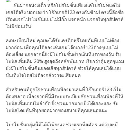
ชั่นมากจนงงเต็ก หรือโปรโมชั่นเพียงแค่โปรโมทแต่ไม่
เคยได้จริง บอกเลยว่า โจ๊กเกอร์123 ตรงกันข้าม! ตรงนี้ลือชื่อ
เรื่องแจกโปรโมชั่นแบบไม่มีกั๊ก แจกหนัก แจกจริงทุกสัปดาห์
ไม่มีซ่อนเร้น
ลงทะเบียนใหม่ คุณจะได้รับเครดิตฟรีโดยทันทีแบบไม่ต้อง
ฝากก่อน เพื่อคุณได้ลองเล่นเกมโจ๊กเกอร์123ต่างๆแบบไม่
ต้องเสี่ยง นอกจากนี้ยังมีโปรโมชั่นฝากเงินทีแรกของวัน รับ
โบนัสเพิ่มเติม 20% สูงสุดถึงหลักพันบาท เรียกว่าคุ้มสุดๆแถม
ยังมีโปรโมชั่นคืนยอดเสียทุกสัปดาห์ ช่วยให้คุณเล่นได้แบบ
บันเทิงใจโดยไม่ต้องกลัวว่าจะเสียหมด
สำหรับคนที่ถูกใจชวนเพื่อนพ้องมาเล่นที่ โจ๊กเกอร์123 ก็ไม่
ต้องพลาด เนื่องจากที่นี่มีระบบระเบียบชักชวนเพื่อนพ้องที่ให้
โบนัสเพิ่มแบบไม่จำกัด ยิ่งชวนมากมาย ยิ่งได้เยอะแยะ รับ
โบนัสโดยทันทีทุกยอดฝากของสหายที่คุณเสนอแนะ
โปรโมชั่นกลุ่มนี้มิได้มีเพียงแค่ช่วงแรกที่สมัคร แต่ว่าจะมี