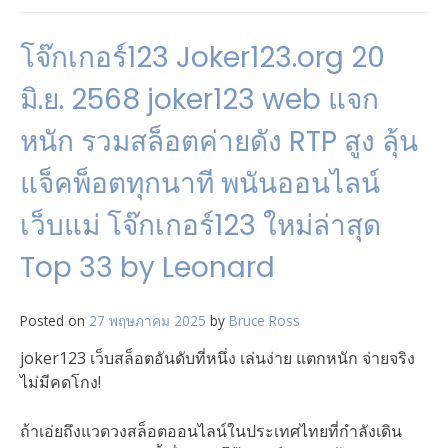
โจ๊กเกอร์123 Joker123.org 20
มิ.ย. 2568 joker123 web แจก
หนัก รวมสล็อตค่ายดัง RTP สูง ลุ้น
แจ็คพ็อตทุกนาที พนันออนไลน์
เว็บแม่ โจ๊กเกอร์123 ใหม่ล่าสุด
Top 33 by Leonard
Posted on
27 พฤษภาคม 2025
by
Bruce Ross
joker123 เว็บสล็อตอันดับที่หนึ่ง เล่นง่าย แตกหนัก จ่ายจริง
ไม่มีคดโกง!
ถ้าเอ่ยถึงแวดวงสล็อตออนไลน์ในประเทศไทยที่กำลังเดิน