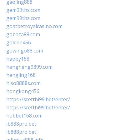
gaojing888
gem99ths.com
gem99ths.com
goatbetroyalcasino.com
gobaza88.com
golden456
gowingo88.com
happy168
hengheng9899.com
hengjing168
hiso8888s.com
hongkong456
https://sretthi99.bet/enter/
https://sretthi99.bet/enter/
hubbet168.com
ib888pro.bet
ib888pro.bet