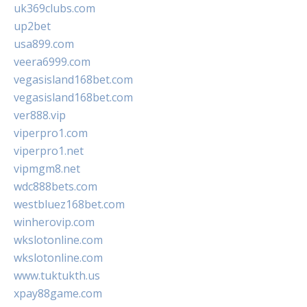
uk369clubs.com
up2bet
usa899.com
veera6999.com
vegasisland168bet.com
vegasisland168bet.com
ver888.vip
viperpro1.com
viperpro1.net
vipmgm8.net
wdc888bets.com
westbluez168bet.com
winherovip.com
wkslotonline.com
wkslotonline.com
www.tuktukth.us
xpay88game.com