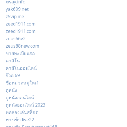
xway.info
yak699.net
z5vip.me
zeed1911.com
zeed1911.com
zeus66v2
zeus88new.com
ขายทะเบียนรถ
คาสิโน
คาสิโนออนไลน์
จ๊วด 69
ชื่อหมวดหมู่ใหม่
ดูหนัง
ดูหนังออนไลน์
ดูหนังออนไลน์ 2023
ทดลองเล่นสล็อต
ทางเข้า live22