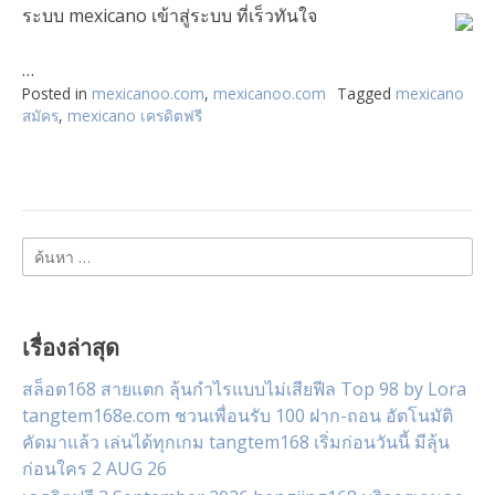
ระบบ mexicano เข้าสู่ระบบ ที่เร็วทันใจ
…
Posted in
mexicanoo.com
,
mexicanoo.com
Tagged
mexicano
สมัคร
,
mexicano เครดิตฟรี
ค้นหา
สำหรับ:
เรื่องล่าสุด
สล็อต168 สายแตก ลุ้นกำไรแบบไม่เสียฟีล Top 98 by Lora
tangtem168e.com ชวนเพื่อนรับ 100 ฝาก-ถอน อัตโนมัติ
คัดมาแล้ว เล่นได้ทุกเกม tangtem168 เริ่มก่อนวันนี้ มีลุ้น
ก่อนใคร 2 AUG 26