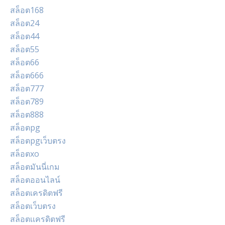
สล็อต168
สล็อต24
สล็อต44
สล็อต55
สล็อต66
สล็อต666
สล็อต777
สล็อต789
สล็อต888
สล็อตpg
สล็อตpgเว็บตรง
สล็อตxo
สล็อตมันนี่เกม
สล็อตออนไลน์
สล็อตเครดิตฟรี
สล็อตเว็บตรง
สล็อตเเครดิตฟรี