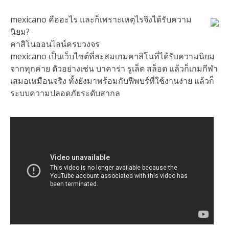
mexicano คืออะไร และก็เพราะเหตุไรจึงได้รับความ
นิยม?
คาสิโนออนไลน์ครบวงจร
mexicano เป็นเว็บไซต์ที่สะสมเกมคาสิโนที่ได้รับความนิยม
จากทุกค่าย ตัวอย่างเช่น บาคาร่า รูเล็ต สล็อต แล้วก็เกมกีฬา
เสมอเหมือนจริง ทั้งยังมาพร้อมกับฟีพบร์ที่ใช้งานง่าย แล้วก็
ระบบความปลอดภัยระดับสากล