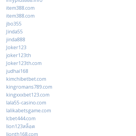
infyplus888.info
item388.com
item388.com
jbo355
Jinda55
jinda888
Joker123
joker123th
Joker123th.com
judhai168
kimchibetbet.com
kingromans789.com
kingxxxbet123.com
lala55-casino.com
lalikabetsgame.com
lcbet444.com
lion123สล็อต
lionth168.com