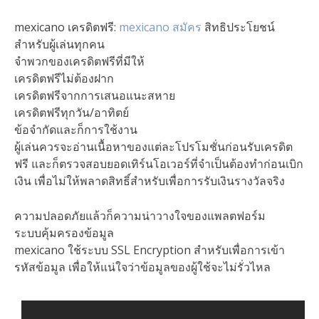
mexicano เครดิตฟรี:
mexicano สมัคร
สิทธิประโยชน์
สำหรับผู้เล่นทุกคน
จำพวกของเครดิตฟรีที่มีให้
เครดิตฟรีไม่ต้องฝาก
เครดิตฟรีจากการเสนอแนะสหาย
เครดิตฟรีทุกวัน/อาทิตย์
ข้อจำกัดและก็การใช้งาน
ผู้เล่นควรจะอ่านเนื้อหาของแต่ละโปรโมชั่นก่อนรับเครดิต
ฟรี และก็ตรวจสอบยอดเทิร์นโอเวอร์ที่จำเป็นต้องทำก่อนเบิก
เงิน เพื่อไม่ให้พลาดสิทธิ์สำหรับเพื่อการรับเงินรางวัลจริง
ความปลอดภัยแล้วก็ความน่าวางใจของแพลตฟอร์ม
ระบบคุ้มครองข้อมูล
mexicano ใช้ระบบ SSL Encryption สำหรับเพื่อการเข้า
รหัสข้อมูล เพื่อให้แน่ใจว่าข้อมูลของผู้ใช้จะไม่รั่วไหล