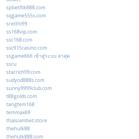
spbetflik888.com
sqgame555s.com
sretthi99
ss168vip.com
ssc168.com
ssc915casino.com
ssgame666 เข้าสู่ระบบ ล่าสุด
ssru
starrich99.com
sudyod888s.com
sunny9999club.com
t88golds.com
tangtem168
temmax69
thaisiambet.store
thehulk88
thehulk888.com