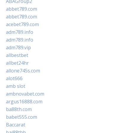
ABAGroup2
abbet789.com
abbet789.com
acebet789.com
adm789.info
adm789.info
adm789.vip
allbestbet
allbet24hr
allone745s.com
alot666
amb slot
ambnovabet.com
argus16888.com
ba88th.com
babet555.com
Baccarat
baj88thb