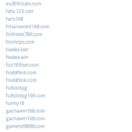
eu369clubs.com
fafa 123 slot
faro168
fcharoenkit168.com
finfinbet789.com
finnivips.com
fiwdee.bet
fiwdee.win
fizz169bet.com
fox689ok.com
fox689ok.com
fullslotpg
fullslotpg168.com
funny18
gachawin168.com
gachawin168.com
gamehit8888.com