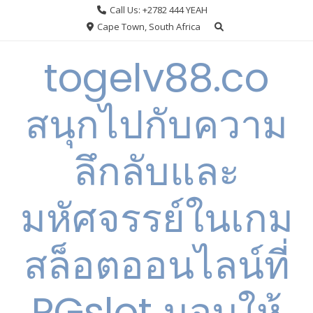
Skip
Call Us: +2782 444 YEAH
to
Cape Town, South Africa
content
togelv88.co
สนุกไปกับความ
ลึกลับและ
มหัศจรรย์ในเกม
สล็อตออนไลน์ที่
PGslot มอบให้