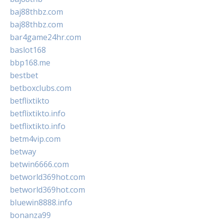
baj88thbz.com
baj88thbz.com
bar4game24hr.com
baslot168
bbp168.me
bestbet
betboxclubs.com
betflixtikto
betflixtikto.info
betflixtikto.info
betm4vip.com
betway
betwin6666.com
betworld369hot.com
betworld369hot.com
bluewin8888.info
bonanza99