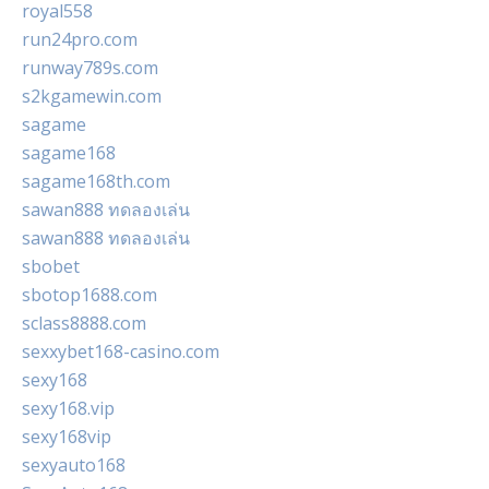
royal558
run24pro.com
runway789s.com
s2kgamewin.com
sagame
sagame168
sagame168th.com
sawan888 ทดลองเล่น
sawan888 ทดลองเล่น
sbobet
sbotop1688.com
sclass8888.com
sexxybet168-casino.com
sexy168
sexy168.vip
sexy168vip
sexyauto168