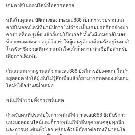
เกมคาสิโนออนไลน์ที่หลากหลาย
หนึ่งในคุณสมบัติเด่นของ macau888 เป็นการรวบรวมเกม
คาสิโนออนไลน์ที่นานัปการ ไม่ว่าจะเป็นเกมยอดฮิตอย่างบา
คาร่า สล็อต รูเล็ต แล้วก็เกมโป๊กเกอร์ ทั้งยังมีเกมคาสิโนสด
ที่ถ่ายทอดสดจากสตูดิโอ ทำให้ผู้เล่นรู้สึกเสมือนนั่งอยู่ในคาสิ
โนจริงๆซึ่งช่วยเพิ่มความมั่นใจแล้วก็ความน่าเชื่อถือสำหรับ
เพื่อการเดิมพัน
เว้นแต่เกมรากฐานแล้ว macau888 ยังมีการอัปเดตเกมใหม่ๆ
อยู่ตลอด ทำให้ผู้เล่นไม่รู้สึกเบื่อแล้วก็สามารถทดลองเล่นเกม
ใหม่ๆได้อย่างสม่ำเสมอ
พนันกีฬารวมทั้งการพนันสด
สำหรับคนที่ประทับใจการพนันกีฬา macau888 ยังมีบริการ
แทงบอลออนไลน์และก็การพนันกีฬาอื่นๆครอบคลุมทุกลีก
และการแข่งขันทั่วโลก พร้อมด้วยมีอัตราต่อรองที่น่าสนใจ