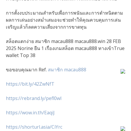
การตั้งงบประมาณสำหรับเพื่อการพนันและการตำหนิดตาม
ผลการเล่นอย่างสม่ำเสมอจะช่วยทำให้คุณควบคุมการเล่น
เจริญแล้วก็ลดความเสี่ยงจากการขาดทุน
สล็อตแตกง่าย สมาชิก macau888 macau888.win 28 FEB
2025 Norine ยืน 1 เรื่องเกมสล็อต macau888 ทางเข้าTrue
wallet Top 38
ขอขอบคุณมาก Ref.
สมาชิก macau888
https://bit.ly/42ZwNfT
https://rebrand.ly/pefl0wl
https://wow.in.th/EaqiJ
https://shorturl.asia/CiYrc