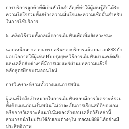
การบริการลูกค้าที่ดีเป็นหัวใจสำคัญที่ทำให้ผู้เล่นรู้สึกได้รับ
ความใส่ใจรวมทั้งสร้างความมั่นใจและความเชื่อมั่นสำหรับ
ในการใช้บริการ
6. เคล็ดวิธีรวมทั้งกลเม็ดการเดิมพันเพื่อเพิ่มจังหวะชนะ
นอกเหนือจากความครบครันของบริการแล้ว macau888 ยัง
มอบโอกาสให้ผู้เล่นปรับปรุงยุทธวิธีการเดิมพันผ่านเคล็ดลับ
และเคล็ดลับต่างๆที่มีการเผยแพร่ผ่านบทความแล้วก็
หลักสูตรฝึกอบรมออนไลน์
การวิเคราะห์รวมทั้งวางแผนการพนัน
ผู้เล่นที่ไปถึงเป้าหมายในการเดิมพันชอบมีการวิเคราะห์รวม
ทั้งคิดแผนก่อนเริ่มพนัน ไม่ว่าจะเป็นการเรียนสถิติของเกม
หรือการวิเคราะห์แนวโน้มของคำตอบ เคล็ดวิธีเหล่านี้
สามารถนำไปปรับใช้กับเกมต่างๆใน macau888 ได้อย่างมี
ประสิทธิภาพ