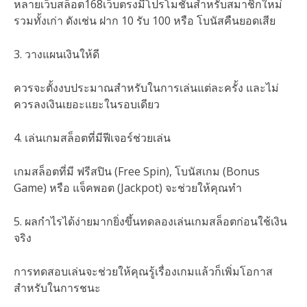
หลายเว็บสล็อต168เว็บตรงมีโปรโมชั่นสำหรับสมาชิกใหม่
รวมทั้งเก่า ดังเช่น ฝาก 10 รับ 100 หรือ โบนัสคืนยอดเสีย
3. วางแผนเงินให้ดี
ควรจะตั้งงบประมาณสำหรับในการเล่นแต่ละครั้ง และไม่
ควรลงเงินเยอะแยะในรอบเดียว
4. เล่นเกมสล็อตที่มีฟีเจอร์ช่วยเล่น
เกมสล็อตที่มี ฟรีสปิน (Free Spin), โบนัสเกม (Bonus
Game) หรือ แจ็คพอต (Jackpot) จะช่วยให้คุณทำ
5. ผลกำไรได้ง่ายมากยิ่งขึ้นทดลองเล่นเกมสล็อตก่อนใช้เงิน
จริง
การทดสอบเล่นจะช่วยให้คุณรู้เรื่องเกมแล้วก็เพิ่มโอกาส
สำหรับในการชนะ