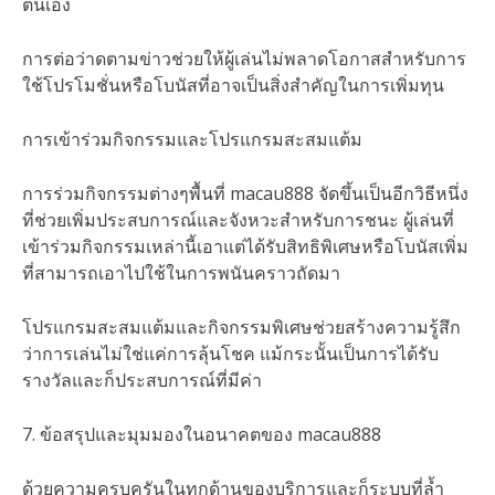
ตนเอง
การต่อว่าดตามข่าวช่วยให้ผู้เล่นไม่พลาดโอกาสสำหรับการ
ใช้โปรโมชั่นหรือโบนัสที่อาจเป็นสิ่งสำคัญในการเพิ่มทุน
การเข้าร่วมกิจกรรมและโปรแกรมสะสมแต้ม
การร่วมกิจกรรมต่างๆพื้นที่ macau888 จัดขึ้นเป็นอีกวิธีหนึ่ง
ที่ช่วยเพิ่มประสบการณ์และจังหวะสำหรับการชนะ ผู้เล่นที่
เข้าร่วมกิจกรรมเหล่านี้เอาแต่ได้รับสิทธิพิเศษหรือโบนัสเพิ่ม
ที่สามารถเอาไปใช้ในการพนันคราวถัดมา
โปรแกรมสะสมแต้มและกิจกรรมพิเศษช่วยสร้างความรู้สึก
ว่าการเล่นไม่ใช่แค่การลุ้นโชค แม้กระนั้นเป็นการได้รับ
รางวัลและก็ประสบการณ์ที่มีค่า
7. ข้อสรุปและมุมมองในอนาคตของ macau888
ด้วยความครบครันในทุกด้านของบริการและก็ระบบที่ล้ำ