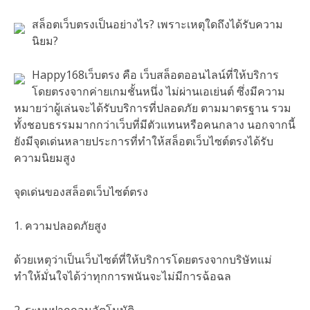
สล็อตเว็บตรงเป็นอย่างไร? เพราะเหตุใดถึงได้รับความ
นิยม?
Happy168เว็บตรง คือ เว็บสล็อตออนไลน์ที่ให้บริการ
โดยตรงจากค่ายเกมชั้นหนึ่ง ไม่ผ่านเอเย่นต์ ซึ่งมีความ
หมายว่าผู้เล่นจะได้รับบริการที่ปลอดภัย ตามมาตรฐาน รวม
ทั้งชอบธรรมมากกว่าเว็บที่มีตัวแทนหรือคนกลาง นอกจากนี้
ยังมีจุดเด่นหลายประการที่ทำให้สล็อตเว็บไซต์ตรงได้รับ
ความนิยมสูง
จุดเด่นของสล็อตเว็บไซต์ตรง
1. ความปลอดภัยสูง
ด้วยเหตุว่าเป็นเว็บไซต์ที่ให้บริการโดยตรงจากบริษัทแม่
ทำให้มั่นใจได้ว่าทุกการพนันจะไม่มีการฉ้อฉล