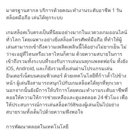
มาตรฐานสากล บริการด้วยคณะทำงานระดับอาชีพ 1 วัน
สล็อตมือถือ เล่นได้ทุกระบบ
เกมสล็อตเว็บตรงเป็นที่นิยมอย่างมากในแวดวงเกมออนไลน์
ทั่วโลก โดยเฉพาะอย่างยิ่งสล็อตโทรศัพท์มือถือ ที่ทำให้ผู้
เล่นสามารถเข้าถึงความเพลิดเพลินนี้ได้อย่างไม่ยากเย็น ไม่
ว่าจะอยู่ที่ไหนหรือเวลาไหนก็ตาม ด้วยความสบายในการ
เข้าถึงรวมทั้งระบบที่รองรับการเล่นบนทุกแพลตฟอร์ม ทั้งยัง
iOS, Android, และก็ยังรวมทั้งเล่นผ่านโปรแกรมเล่น
อินเตอร์เน็ตบนคอมพิวเตอร์ ด้วยเทคโนโลยีที่ก้าวล้ำไปข้าง
หน้า ผู้เล่นจึงสามารถสนุกไปกับเกมสล็อตได้ทุกที่ทุกเวลา
นอกจากนั้นยังมีการให้บริการโดยคณะทำงานระดับอาชีพที่
คอยให้ความให้การช่วยเหลือและดูแลตลอด 24 ชั่วโมง เพื่อ
ให้ประสบการณ์การเล่นสล็อต168ของผู้เล่นเป็นไปอย่าง
สบายรวมทั้งเต็มไปด้วยความพึงพอใจ
การพัฒนาตลอดในเทคโนโลยี