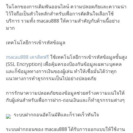
ในโลกของการเดิมพันออนไลน์ ความปลอดภัยและความน่า
ไว้ใจถือเป็นหัวใจหลักสำหรับเพื่อการตัดสินใจเลือกใช้
บริการ รวมทั้ง macau888 ให้ความสำคัญกับด้านนี้อย่าง
มาก
เทคโนโลยีการเข้ารหัสข้อมูล
macau888 เครดิตฟรี
ใช้เทคโนโลยีการเข้ารหัสข้อมูลขั้นสูง
(SSL Encryption) เพื่อคุ้มครองป้องกันข้อมูลเฉพาะบุคคล
และก็ข้อมูลทางการเงินของผู้เล่น ทำให้เชื่อมั่นได้ว่าทุก
แนวทางการทำธุรกรรมเป็นไปอย่างปลอดภัย
การรักษาความปลอดภัยของข้อมูลช่วยสร้างความแน่ใจให้
กับผู้เล่นสำหรับเพื่อการฝาก-ถอนเงินและก็ทำธุรกรรมต่างๆ
ระบบฝากถอนอัตโนมัติและก็รวดเร็วทันใจ
ระบบฝากถอนของ macau888 ได้รับการออกแบบให้ใช้งาน