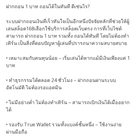
ฝากถอน 1 บาท ถอนได้ในทันที ดีเช่นไร?
ระบบฝากถอนเงินที่เร็วทันใจเป็นอีกหนึ่งปัจจัยหลักที่ช่วยให้ผู้
เล่นสล็อต168เลือกใช้บริการสล็อตเว็บตรง การที่เว็บไซต์
สามารถ ฝากถอน 1 บาท รวมทั้ง ถอนได้ทันที โดยไม่ต้องทำ
เทิร์น เป็นสิ่งที่ตอบปัญหาผู้เล่นที่ปรารถนาความสบายสบาย
• เหมาะสมกับคนทุนน้อย – เริ่มเล่นได้หากแม้มีเงินเพียงแค่ 1
บาท
• ทำธุรกรรมได้ตลอด 24 ชั่วโมง – ฝากถอนผ่านระบบ
อัตโนมัติ ไม่ต้องรอแอดมิน
• ไม่มีอย่างต่ำ ไม่ต้องทำเทิร์น – สามารถเบิกเงินได้เมื่ออยาก
ได้
• รองรับ True Wallet รวมทั้งแบงค์ชั้นหนึ่ง – ใช้งานง่าย
ผ่านมือถือ