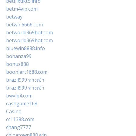
betflixtikto.info
betm4vip.com
betway
betwin6666.com
betworld369hot.com
betworld369hot.com
bluewin8888.info
bonanza99
bonus888
boonlert1688.com
brazil999 ทางเข้า
brazil999 ทางเข้า
bwvip4.com
cashgame168
Casino
cc11388.com
chang7777
chinatown888.win