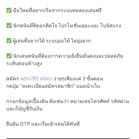
มือใหม่ที่อยากเริ่มจากระบบทดลองเล่นฟรี
นักพนันที่ติดอกติดใจ โปรโมชั่นเยอะแยะ โบนัสแรง
ผู้เล่นที่อยากได้ ระบบออโต้ ไม่ยุ่งยาก
นักเล่นพนันที่ต้องการความยั่งยืนมั่นคงและปลอดภัย
ระดับค่อนข้างสูง
สมัคร
adm789 สมัคร
ง่ายๆเพียงแค่ 3 ขั้นตอน
กดปุ่ม “ลงทะเบียนสมัครสมาชิก” บนหน้าเว็บ
กรอกข้อมูลเบื้องต้น ดังเช่นว่า หมายเลขโทรศัพท์ รหัสผ่าน
และก็บัญชีรับเงิน
ยืนยัน OTP และเริ่มเข้าเล่นได้ทันที