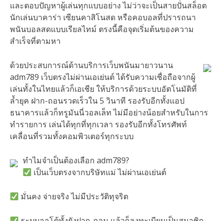
และตอบปัญหาผู้เล่นทุกแบบอย่าง ไม่ว่าจะเป็นสายปั่นสล็อต
นักเล่นบาคาร่า เซียนคาสิโนสด หรือคอบอลที่ปรารถนา
พนันบอลสดแบบเรียลไทม์ ตรงนี้คือจุดเริ่มต้นของความ
สำเร็จที่ตามหา
ด้วยประสบการณ์ด้านบริการเว็บพนันมายาวนาน
adm789 เว็บตรงไม่ผ่านเอเย่นต์ ได้รับความเชื่อถือจากผู้
เล่นทั้งในไทยแล้วก็เอเชีย ให้บริการด้วยระบบอัตโนมัติที่
ล้ำยุค ฝาก-ถอนรวดเร็วใน 5 วินาที รองรับอีกทั้งแอป
ธนาคารแล้วก็ทรูมันนี่วอลเล็ท ไม่มีอย่างน้อยสำหรับในการ
ทำรายการ เล่นได้ทุกที่ทุกเวลา รองรับอีกทั้งโทรศัพท์
เคลื่อนที่รวมทั้งคอมพิวเตอร์ทุกระบบ
ทำไมจำเป็นต้องเลือก adm789?
เป็นเว็บตรงจากบริษัทแม่ ไม่ผ่านเอเย่นต์
มั่นคง จ่ายจริง ไม่มีประวัติทุจริต
ระบบออโต้ทั้งยังฝาก-ถอน แล้วก็ลงทะเบียนเป็นสมาชิก