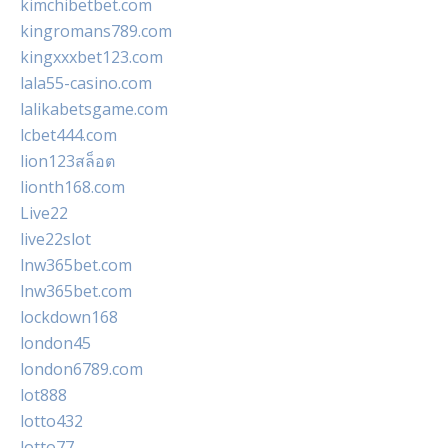
kimchibetbet.com
kingromans789.com
kingxxxbet123.com
lala55-casino.com
lalikabetsgame.com
lcbet444.com
lion123สล็อต
lionth168.com
Live22
live22slot
lnw365bet.com
lnw365bet.com
lockdown168
london45
london6789.com
lot888
lotto432
lotto77