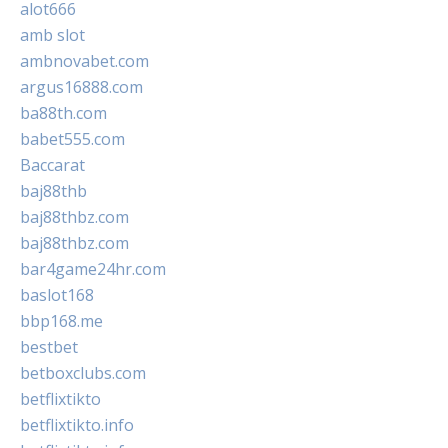
alot666
amb slot
ambnovabet.com
argus16888.com
ba88th.com
babet555.com
Baccarat
baj88thb
baj88thbz.com
baj88thbz.com
bar4game24hr.com
baslot168
bbp168.me
bestbet
betboxclubs.com
betflixtikto
betflixtikto.info