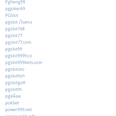
Pgheng99
pgjoker69
PGSlot
pgslot เว็บตรง
pgslot168
pgslot77
pgslot77.com
pgslot99
pgslot9999.co
pgslot999bets.com
pgslotceo
pgslotfish
pgslotgolf
pgslotth
pgสล็อต
pokbet
power999.net