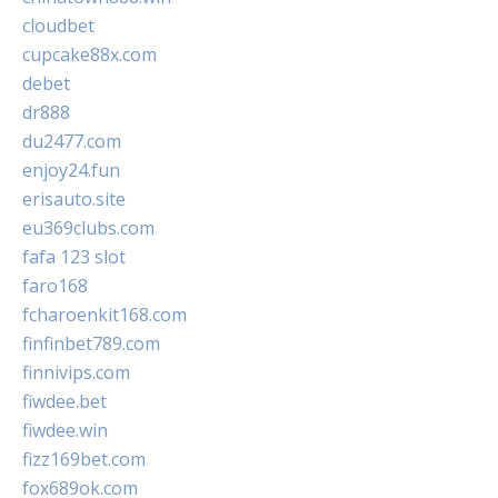
cloudbet
cupcake88x.com
debet
dr888
du2477.com
enjoy24.fun
erisauto.site
eu369clubs.com
fafa 123 slot
faro168
fcharoenkit168.com
finfinbet789.com
finnivips.com
fiwdee.bet
fiwdee.win
fizz169bet.com
fox689ok.com