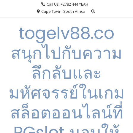
Skip
Call Us: +2782 444 YEAH
to
Cape Town, South Africa
content
togelv88.co
สนุกไปกับความ
ลึกลับและ
มหัศจรรย์ในเกม
สล็อตออนไลน์ที่
PGslot มอบให้