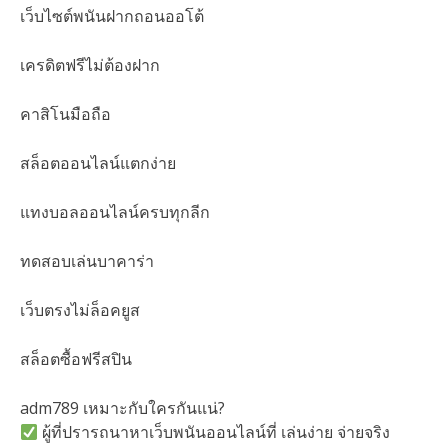
เว็บไซต์พนันฝากถอนออโต้
เครดิตฟรีไม่ต้องฝาก
คาสิโนมือถือ
สล็อตออนไลน์แตกง่าย
แทงบอลออนไลน์ครบทุกลีก
ทดสอบเล่นบาคาร่า
เว็บตรงไม่ล็อคยูส
สล็อตซื้อฟรีสปิน
adm789 เหมาะกับใครกันแน่?
ผู้ที่ปรารถนาหาเว็บพนันออนไลน์ที่ เล่นง่าย จ่ายจริง