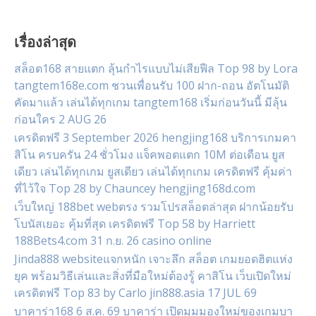
เรื่องล่าสุด
สล็อต168 สายแตก ลุ้นกำไรแบบไม่เสียฟีล Top 98 by Lora
tangtem168e.com ชวนเพื่อนรับ 100 ฝาก-ถอน อัตโนมัติ
คัดมาแล้ว เล่นได้ทุกเกม tangtem168 เริ่มก่อนวันนี้ มีลุ้น
ก่อนใคร 2 AUG 26
เครดิตฟรี 3 September 2026 hengjing168 บริการเกมคา
สิโน ครบครัน 24 ชั่วโมง แจ็คพอตแตก 10M ต่อเดือน ยูส
เดียว เล่นได้ทุกเกม ยูสเดียว เล่นได้ทุกเกม เครดิตฟรี คุ้มค่า
ที่ไว้ใจ Top 28 by Chauncey hengjing168d.com
เว็บใหญ่ 188bet webตรง รวมโปรสล็อตล่าสุด ฝากน้อยรับ
โบนัสเยอะ คุ้มที่สุด เครดิตฟรี Top 58 by Harriett
188Bets4.com 31 ก.ย. 26 casino online
Jinda888 websiteแจกหนัก เจาะลึก สล็อต เกมยอดฮิตแห่ง
ยุค พร้อมวิธีเล่นและสิ่งที่มือใหม่ต้องรู้ คาสิโน เว็บเปิดใหม่
เครดิตฟรี Top 83 by Carlo jin888.asia 17 JUL 69
บาคาร่า168 6 ส.ค. 69 บาคาร่า เปิดมุมมองใหม่ของเกมบา