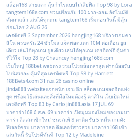
สล็อต168 สายแตก ลุ้นกำไรแบบไม่เสียฟีล Top 98 by Lora
tangtem168e.com ชวนเพื่อนรับ 100 ฝาก-ถอน อัตโนมัติ
คัดมาแล้ว เล่นได้ทุกเกม tangtem168 เริ่มก่อนวันนี้ มีลุ้น
ก่อนใคร 2 AUG 26
เครดิตฟรี 3 September 2026 hengjing168 บริการเกมคา
สิโน ครบครัน 24 ชั่วโมง แจ็คพอตแตก 10M ต่อเดือน ยูส
เดียว เล่นได้ทุกเกม ยูสเดียว เล่นได้ทุกเกม เครดิตฟรี คุ้มค่า
ที่ไว้ใจ Top 28 by Chauncey hengjing168d.com
เว็บใหญ่ 188bet webตรง รวมโปรสล็อตล่าสุด ฝากน้อยรับ
โบนัสเยอะ คุ้มที่สุด เครดิตฟรี Top 58 by Harriett
188Bets4.com 31 ก.ย. 26 casino online
Jinda888 websiteแจกหนัก เจาะลึก สล็อต เกมยอดฮิตแห่ง
ยุค พร้อมวิธีเล่นและสิ่งที่มือใหม่ต้องรู้ คาสิโน เว็บเปิดใหม่
เครดิตฟรี Top 83 by Carlo jin888.asia 17 JUL 69
บาคาร่า168 6 ส.ค. 69 บาคาร่า เปิดมุมมองใหม่ของเกมบา
คาร่า ดีลสมาชิกใหม่ ชนะ/แพ้ 8 ตาติด รับ 5 หมื่น เกมดัง
ฟีเจอร์ครบ บาคาร่าสด ดีลเลอร์สาวสวย บาคาร่า168 เข้า
เล่นวันนี้ รับโปรดีทันที Top 12 by Madeleine