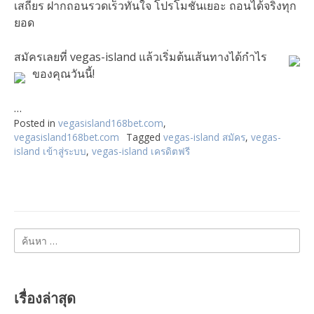
เสถียร ฝากถอนรวดเร็วทันใจ โปรโมชั่นเยอะ ถอนได้จริงทุก
ยอด
สมัครเลยที่ vegas-island แล้วเริ่มต้นเส้นทางได้กำไร
ของคุณวันนี้!
…
Posted in
vegasisland168bet.com
,
vegasisland168bet.com
Tagged
vegas-island สมัคร
,
vegas-
island เข้าสู่ระบบ
,
vegas-island เครดิตฟรี
ค้นหา
สำหรับ:
เรื่องล่าสุด