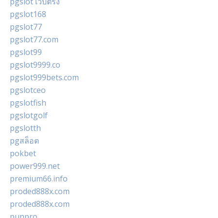
pgslot เว็บตรง
pgslot168
pgslot77
pgslot77.com
pgslot99
pgslot9999.co
pgslot999bets.com
pgslotceo
pgslotfish
pgslotgolf
pgslotth
pgสล็อต
pokbet
power999.net
premium66.info
proded888x.com
proded888x.com
punpro