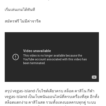
เริ่มเล่นเกมได้ทันที
สมัครฟรี ไม่มีค่าจารีต
สรุป vegas-island เว็บไซต์เดียวครบ สล็อต คาสิโน กีฬา
vegas-island เป็นเว็บพนันออนไลน์ที่ครบเครื่องที่สุด อีกทั้ง
สล็อตแตกง่าย คาสิโนสด รวมทั้งแทงบอลครบทุกคู่ ระบบ