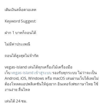
เติมเงินสล็อตวอเลท
Keyword Suggest:
ฝาก 1 บาทก็ถอนได้
ไม่มีค่าประเพณี
ถอนได้สูงสุดไม่จำกัด
vegas-island เล่นได้ทุกเครื่องไม้เครื่องมือ
เว็บ
vegas-island เข้าสู่ระบบ
รองรับทุกระบบ ไม่ว่าจะเป็น
Android, iOS, Windows หรือ macOS เล่นผ่านเว็บได้เลยไม่
ต้องโหลดแอปพลิเคชันให้ยุ่งยาก อินเทอร์เฟซภาษาไทย ใช้
งานง่าย ลื่นไหล
เล่นได้ 24 ชม.