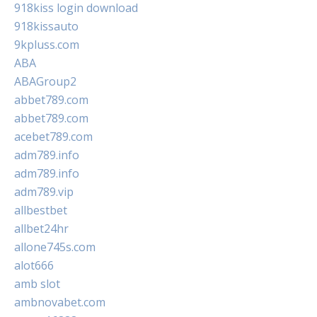
918kiss login download
918kissauto
9kpluss.com
ABA
ABAGroup2
abbet789.com
abbet789.com
acebet789.com
adm789.info
adm789.info
adm789.vip
allbestbet
allbet24hr
allone745s.com
alot666
amb slot
ambnovabet.com