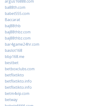
argus16888.com
ba88th.com
babet555.com
Baccarat
baj88thb
baj88thbz.com
baj88thbz.com
bar4game24hr.com
baslot168
bbp168.me
bestbet
betboxclubs.com
betflixtikto
betflixtikto.info
betflixtikto.info
betm4vip.com
betway
betwin6666.com