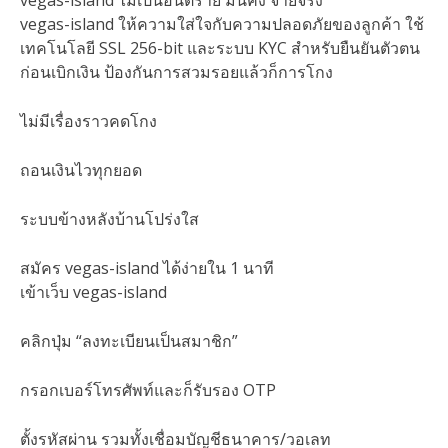
vegas-island ไม่เป็นอันตราย มั่นคง จ่ายจริง
vegas-island ให้ความใส่ใจกับความปลอดภัยของลูกค้า ใช้
เทคโนโลยี SSL 256-bit และระบบ KYC สำหรับยืนยันตัวตน
ก่อนเบิกเงิน ป้องกันการสวมรอยแล้วก็การโกง
ไม่มีเรื่องราวคดโกง
ถอนเงินไวทุกยอด
ระบบข้างหลังบ้านโปร่งใส
สมัคร vegas-island ได้ง่ายใน 1 นาที
เข้าเว็บ vegas-island
คลิกปุ่ม “ลงทะเบียนเป็นสมาชิก”
กรอกเบอร์โทรศัพท์และก็รับรอง OTP
ตั้งรหัสผ่าน รวมทั้งเชื่อมบัญชีธนาคาร/วอเลท