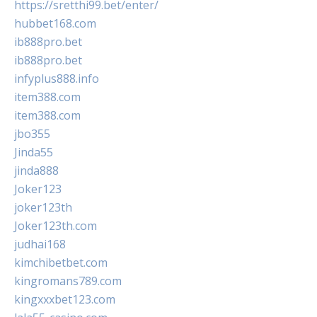
https://sretthi99.bet/enter/
hubbet168.com
ib888pro.bet
ib888pro.bet
infyplus888.info
item388.com
item388.com
jbo355
Jinda55
jinda888
Joker123
joker123th
Joker123th.com
judhai168
kimchibetbet.com
kingromans789.com
kingxxxbet123.com