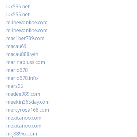
lux555.net
lux555.net
m4newonline.com
m4newonline.com
mac1bet789.com
macau69
macau888.win
marinapluss.com
mario678
mario678.info
mars95
medee989.com
meekin365day.com
mercyrosa168.com
mexicanoo.com
mexicanoo.com
mfj889xx.com