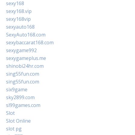
sexy168
sexy168.vip
sexy168vip
sexyauto168
SexyAuto168.com
sexybaccarat168.com
sexygame992
sexygameplus.me
shinobi24hr.com
sing55fun.com
sing55fun.com
six9game
sky2899.com
sl99games.com
Slot
Slot Online
slot pg