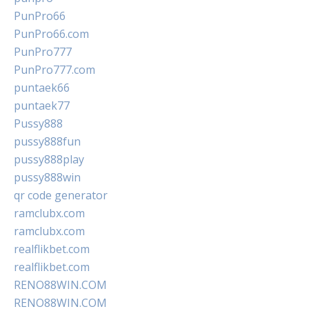
PunPro66
PunPro66.com
PunPro777
PunPro777.com
puntaek66
puntaek77
Pussy888
pussy888fun
pussy888play
pussy888win
qr code generator
ramclubx.com
ramclubx.com
realflikbet.com
realflikbet.com
RENO88WIN.COM
RENO88WIN.COM