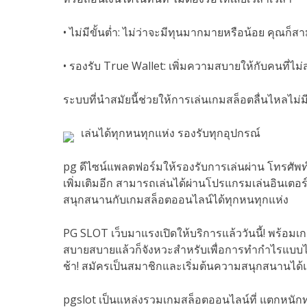
• ไม่มีขั้นต่ำ: ไม่ว่าจะมีทุนมากมายหรือน้อย คุณก็ส
• รองรับ True Wallet: เพิ่มความสบายให้กับคนที่ไ
ระบบที่นำสมัยนี้ช่วยให้การเล่นเกมสล็อตลื่นไหลไม่ม
เล่นได้ทุกหนทุกแห่ง รองรับทุกอุปกรณ์
pg ดีไซน์แพลตฟอร์มให้รองรับการเล่นผ่าน โทรศัพท์
เพิ่มเติมอีก สามารถเล่นได้ผ่านโปรแกรมเล่นอินเตอ
สนุกสนานกับเกมสล็อตออนไลน์ได้ทุกหนทุกแห่ง
PG SLOT เว็บมาแรงเปิดให้บริการแล้ววันนี้! พร้อมเ
สบายสบายแล้วก็จังหวะสำหรับเพื่อการทำกำไรแบบไม่จำ
ช้า! สมัครเป็นสมาชิกและเริ่มต้นความสนุกสนานได้แ
pgslot เป็นแหล่งรวมเกมสล็อตออนไลน์ที่ แตกหนักทุ