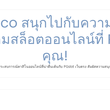
.co สนุกไปกับความ
มสล็อตออนไลน์ที่
คุณ!
ประสบการณ์คาสิโนออนไลน์ที่น่าตื่นเต้นกับ PGslot เว็บตรง สัมผัสความสนุก