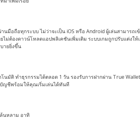
่มาเพิ่มเรื่อย
านมือถือทุกระบบ ไม่ว่าจะเป็น iOS หรือ Android ผู้เล่นสามารถเข
ดยไม่ต้องดาวน์โหลดแอปพลิเคชันเพิ่มเติม ระบบเกมถูกปรับแต่งให
ยยิ่งขึ้น
ตโนมัติ ทำธุรกรรมได้ตลอด 1 วัน รองรับการฝากผ่าน True Walle
บัญชีพร้อมให้คุณเริ่มเล่นได้ทันที
ศษล้นหลาม อาทิ