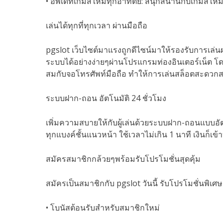
• อัพเดทเกมส์ใหม่ทุกอาทิตย์: สนุกสนานกับเกมส์ใหม่ที
เล่นได้ทุกที่ทุกเวลา ผ่านมือถือ
pgslot เว็บไซต์มาแรงถูกดีไซน์มาให้รองรับการเล่นผ่
ระบบได้อย่างง่ายๆผ่านโปรแกรมท่องอินเตอร์เน็ต โ
สมกับจอโทรศัพท์มือถือ ทำให้การเล่นสล็อตสะดวกสบา
ระบบฝาก-ถอน อัตโนมัติ 24 ชั่วโมง
เพิ่มความสบายให้กับผู้เล่นด้วยระบบฝาก-ถอนแบบอั
ทุกแบงค์ชั้นแนวหน้า ใช้เวลาไม่เกิน 1 นาที เงินก็เข้า
สมัครสมาชิกกล้วยๆพร้อมรับโปรโมชั่นสุดคุ้ม
สมัครเป็นสมาชิกกับ pgslot วันนี้ รับโปรโมชั่นพิเ
• โบนัสต้อนรับสำหรับสมาชิกใหม่