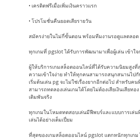
• เครดิตฟรีเมื่อเพิ่มเงินคราวแรก
• โปรโมชั่นคืนยอดเสียรายวัน
สมัครง่ายในไม่กี่ขั้นตอน พร้อมทีมงานรอดูแลตลอด 
ทุกเกมที่ pgslot ได้รับการพัฒนามาเพื่อผู้เล่น เข้าใจ
ผู้ให้บริการเกมสล็อตออนไลน์ที่ได้รับความนิยมสูงที
ความเข้าใจง่าย ทำให้ทุกคนสามารถสนุกสนานไปกับเกม
เริ่มต้นเล่น pg จะไม่ใช่เรื่องยากอีกต่อไป สำหรับคนที
สามารถทดลองเล่นเกมได้โดยไม่ต้องเสียเงินเสียทอง
เดิมพันจริง
ทุกเกมในโหมดทดสอบเล่นมีฟีพบร์และแบบการเล่นที
เล่นได้อย่างเต็มเปี่ยม
ที่สุดของเกมสล็อตออนไลน์ pgslot แตกหนักทุกเกม ไ