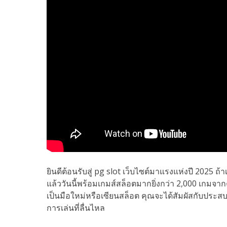
ยินดีต้อนรับสู่ pg slot เว็บไซต์มาแรงแห่งปี 2025 ถ
แล้ววันนี้พร้อมเกมส์สล็อตมากยิ่งกว่า 2,000 เกมจ
เป็นมือใหม่หรือเซียนสล็อต คุณจะได้สัมผัสกับประสบ
การเล่นที่ลื่นไหล