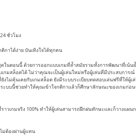
24 ชั่วโมง
กติกาได้ง่าย บันเทิงใจได้ทุกคน
่สุดในตอนนี้ ด้วยการออกแบบเกมที่ล้ำสมัยรวมทั้งการพัฒนาที่เน้นย
สล็อตได้ ไม่ว่าคุณจะเป็นผู้เล่นใหม่หรือผู้เล่นที่มีประสบการณ์
่ยังไม่คุ้นเคยกับเกมสล็อต ยังมีระบบระเบียบทดสอบเล่นฟรีที่ให้ผู้เล
 ระบบนี้ช่วยทำให้คุณเข้าใจกติกาแล้วก็ศึกษาลักษณะของเกมก่อนจ
่ราวเกมจริง 100% ทำให้ผู้เล่นสามารถฝึกฝนทักษะและก็วางแผน
ม่ต้องผ่านผู้แทน