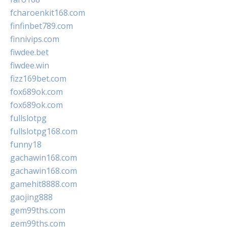
fcharoenkit168.com
finfinbet789.com
finnivips.com
fiwdee.bet
fiwdee.win
fizz169bet.com
fox689ok.com
fox689ok.com
fullslotpg
fullslotpg168.com
funny18
gachawin168.com
gachawin168.com
gamehit8888.com
gaojing888
gem99ths.com
gem99ths.com