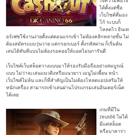
ใจความพอใจ
ได้ตั้งแต่ชื่อ
เว็บไซต์ที่มอง
โก้ ระบบก็
โหลดไว อินเท
อร์เฟซใช้งานง่ายตั้งแต่ตอนแรกเข้า ไม่ต้องคลิกหลายขั้น ไม่
ต้องสมัครแบบวุ่นวาย แค่กรอกเบอร์ ตั้งรหัสผ่าน ก็เริ่มต้น
เล่นได้ทันทีแบบไม่ต้องรอคอยให้แอดไม่นการันตี
เว็บไซต์เว็บสล็อตวางแบบมาให้รองรับมือถืออย่างสมบูรณ์
แบบ ไม่ว่าจะเล่นแนวดิ่งหรือแนวยาว เมนูไม่เพี้ยน หน้า
เว็บไซต์ไม่ล้น และก็ที่สำคัญเป็นไม่ต้องโหลดแอปเสริมให้
หนักเครื่อง สามารถเข้าเล่นผ่านโปรแกรมเล่นอินเตอร์เน็ต
ได้เลย
เกมที่มีใน
zeus66 ไม่ได้
มีแค่สล็อต
หรือบาคาร่า