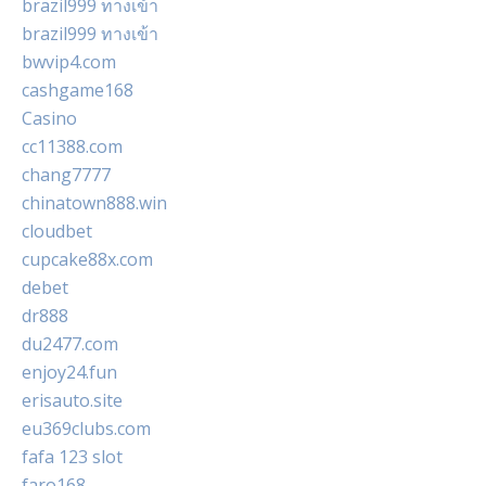
brazil999 ทางเข้า
brazil999 ทางเข้า
bwvip4.com
cashgame168
Casino
cc11388.com
chang7777
chinatown888.win
cloudbet
cupcake88x.com
debet
dr888
du2477.com
enjoy24.fun
erisauto.site
eu369clubs.com
fafa 123 slot
faro168