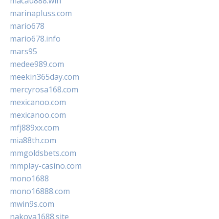
macau888.win
marinapluss.com
mario678
mario678.info
mars95
medee989.com
meekin365day.com
mercyrosa168.com
mexicanoo.com
mexicanoo.com
mfj889xx.com
mia88th.com
mmgoldsbets.com
mmplay-casino.com
mono1688
mono16888.com
mwin9s.com
nakoya1688.site