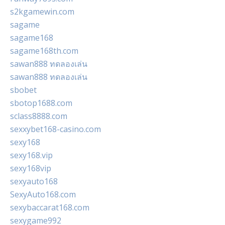
s2kgamewin.com
sagame
sagame168
sagame168th.com
sawan888 ทดลองเล่น
sawan888 ทดลองเล่น
sbobet
sbotop1688.com
sclass8888.com
sexxybet168-casino.com
sexy168
sexy168.vip
sexy168vip
sexyauto168
SexyAuto168.com
sexybaccarat168.com
sexygame992