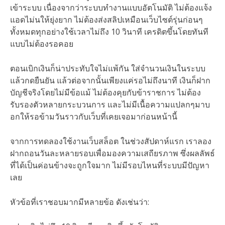
เข้าระบบ เนื่องจากว่าระบบทำงานแบบอัตโนมัติ ไม่ต้องแจ้ง
แอดไม่นให้ยุ่งยาก ไม่ต้องส่งสลิปเหมือนเว็บไซต์รุ่นก่อนๆ
ทั้งหมดทุกอย่างใช้เวลาไม่ถึง 10 วินาที เครดิตขึ้นโดยทันที
แบบไม่ต้องรอคอย
ตอนเบิกเงินก็น่าประทับใจไม่แพ้กัน ใส่จำนวนเงินในระบบ
แล้วกดยืนยัน แล้วต่อจากนั้นเพียงแค่รอไม่ถึงนาที เงินก็ฝาก
บัญชีจริงโดยไม่มีข้อแม้ ไม่ต้องคุยกับข้าราชการ ไม่ต้อง
รับรองตัวหลายกระบวนการ และไม่มีเนื้อความแปลกๆมาบ
อกให้รอข้ามวันราวกับเว็บที่เคยเจอมาก่อนหน้านี้
จากการทดลองใช้งานเว็บสล็อต ในช่วงสัปดาห์แรก เราลอง
ฝากถอนวันละหลายรอบเพื่อมองความเสถียรภาพ ซึ่งผลลัพธ์
ที่ได้เป็นค่อนข้างจะถูกใจมาก ไม่มีรอบไหนที่ระบบมีปัญหา
เลย
หัวข้อที่เราชอบมากมีหลายข้อ ดังเช่นว่า: