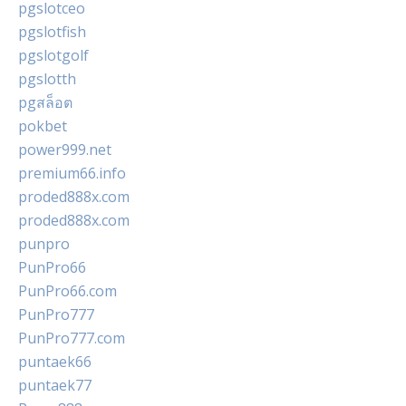
pgslotceo
pgslotfish
pgslotgolf
pgslotth
pgสล็อต
pokbet
power999.net
premium66.info
proded888x.com
proded888x.com
punpro
PunPro66
PunPro66.com
PunPro777
PunPro777.com
puntaek66
puntaek77