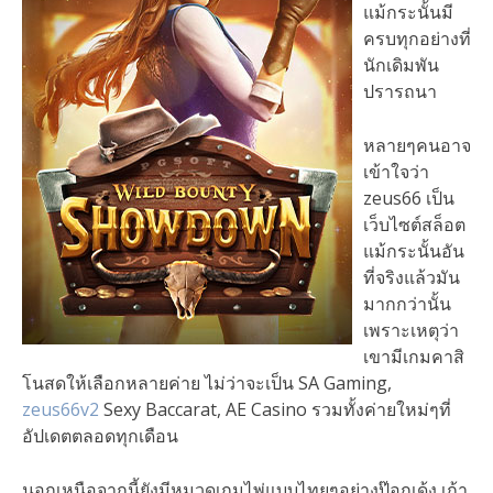
แม้กระนั้นมี
ครบทุกอย่างที่
นักเดิมพัน
ปรารถนา
หลายๆคนอาจ
เข้าใจว่า
zeus66 เป็น
เว็บไซต์สล็อต
แม้กระนั้นอัน
ที่จริงแล้วมัน
มากกว่านั้น
เพราะเหตุว่า
เขามีเกมคาสิ
โนสดให้เลือกหลายค่าย ไม่ว่าจะเป็น SA Gaming,
zeus66v2
Sexy Baccarat, AE Casino รวมทั้งค่ายใหม่ๆที่
อัปเดตตลอดทุกเดือน
นอกเหนือจากนี้ยังมีหมวดเกมไพ่แบบไทยๆอย่างป๊อกเด้ง เก้า