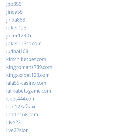
jbo355
Jinda55
jinda888
Joker123
joker123th
Joker123th.com
judhai168
kimchibetbet.com
kingromans789.com
kingxxxbet123.com
lala55-casino.com
lalikabetsgame.com
lcbet444.com
lion123สล็อต
lionth168.com
Live22
live22slot