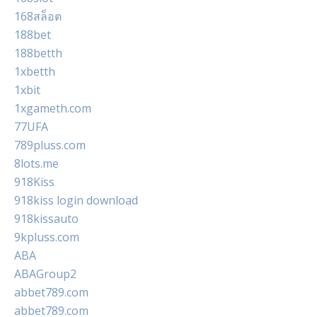
168สล็อต
188bet
188betth
1xbetth
1xbit
1xgameth.com
77UFA
789pluss.com
8lots.me
918Kiss
918kiss login download
918kissauto
9kpluss.com
ABA
ABAGroup2
abbet789.com
abbet789.com