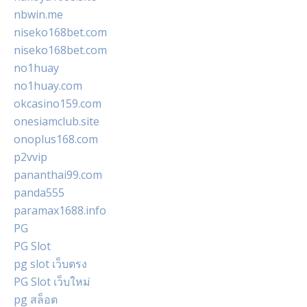
nbwin.me
niseko168bet.com
niseko168bet.com
no1huay
no1huay.com
okcasino159.com
onesiamclub.site
onoplus168.com
p2vvip
pananthai99.com
panda555
paramax1688.info
PG
PG Slot
pg slot เว็บตรง
PG Slot เว็บใหม่
pg สล็อต