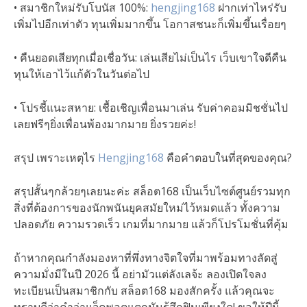
• สมาชิกใหม่รับโบนัส 100%:
hengjing168
ฝากเท่าไหร่รับ
เพิ่มไปอีกเท่าตัว ทุนเพิ่มมากขึ้น โอกาสชนะก็เพิ่มขึ้นเรื่อยๆ
• คืนยอดเสียทุกเมื่อเชื่อวัน: เล่นเสียไม่เป็นไร เว็บเขาใจดีคืน
ทุนให้เอาไว้แก้ตัวในวันต่อไป
• โปรชี้แนะสหาย: เชื้อเชิญเพื่อนมาเล่น รับค่าคอมมิชชั่นไป
เลยฟรีๆยิ่งเพื่อนพ้องมากมาย ยิ่งรวยค่ะ!
สรุป เพราะเหตุไร
Hengjing168
คือคำตอบในที่สุดของคุณ?
สรุปสั้นๆกล้วยๆเลยนะค่ะ สล็อต168 เป็นเว็บไซต์ศูนย์รวมทุก
สิ่งที่ต้องการของนักพนันยุคสมัยใหม่ไว้หมดแล้ว ทั้งความ
ปลอดภัย ความรวดเร็ว เกมที่มากมาย แล้วก็โปรโมชั่นที่คุ้ม
ถ้าหากคุณกำลังมองหาที่พึ่งทางจิตใจที่มาพร้อมทางลัดสู่
ความมั่งมีในปี 2026 นี้ อย่ามัวแต่ลังเลจ้ะ ลองเปิดใจลง
ทะเบียนเป็นสมาชิกกับ สล็อต168 มองสักครั้ง แล้วคุณจะ
ทราบดีว่าคำว่าแจ็คพอตแตกมันรู้สึกฟินเพียงใด! ขอให้ปีนี้