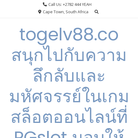
Skip
Call Us: +2782 444 YEAH
to
Cape Town, South Africa
content
togelv88.co
สนุกไปกับความ
ลึกลับและ
มหัศจรรย์ในเกม
สล็อตออนไลน์ที่
PGslot มอบให้