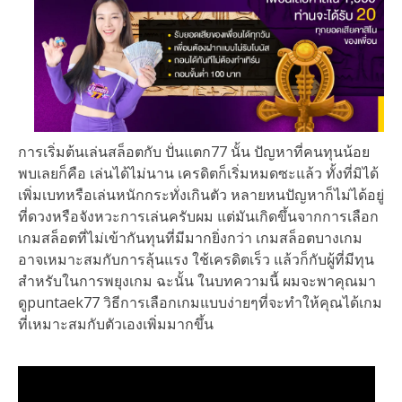
การเริ่มต้นเล่นสล็อตกับ ปั่นแตก77 นั้น ปัญหาที่คนทุนน้อย
พบเลยก็คือ เล่นได้ไม่นาน เครดิตก็เริ่มหมดซะแล้ว ทั้งที่มิได้
เพิ่มเบทหรือเล่นหนักกระทั่งเกินตัว หลายหนปัญหาก็ไม่ได้อยู่
ที่ดวงหรือจังหวะการเล่นครับผม แต่มันเกิดขึ้นจากการเลือก
เกมสล็อตที่ไม่เข้ากันทุนที่มีมากยิ่งกว่า เกมสล็อตบางเกม
อาจเหมาะสมกับการลุ้นแรง ใช้เครดิตเร็ว แล้วก็กับผู้ที่มีทุน
สำหรับในการพยุงเกม ฉะนั้น ในบทความนี้ ผมจะพาคุณมา
ดูpuntaek77 วิธีการเลือกเกมแบบง่ายๆที่จะทำให้คุณได้เกม
ที่เหมาะสมกับตัวเองเพิ่มมากขึ้น