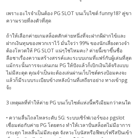
เพราะอะไรจำเป็นต้อง PG SLOT บนเว็บไซต์ funny18? คู่ขา
ความรวยที่ลงตัวที่สุด
ถ้าให้เลือกค่ายเกมสล็อตสักค่ายหนึ่งที่จะฝากผีฝากไข้และ
ฝากเงินทุนของพวกเราไว้ มั่นใจว่า 99% ของนักเสี่ยงดวงจำ
ต้องโหวตให้ PG SLOT แน่ๆใช่ไหมคะ? ค่ายนี้เขาขึ้นชื่อ
ลือชาเรื่องความสร้างสรรค์และระบบเกมที่แฟร์กับผู้เล่นที่สุด
แม้กระนั้นการจะเล่นเกม PG ให้ปังแล้วก็เบิกเงินได้จริงแบบ
ไม่มีสะดุด คุณจำเป็นจะต้องเล่นผ่านเว็บไซต์ตรงป้อมคงจะ
แล้วก็มีระบบระเบียบข้างหลังบ้านที่เสถียรอย่าง ทางเข้าpg
จ้ะ
3 เหตุผลที่ทำให้ค่าย PG บนเว็บไซต์แห่งนี้พรีเมียมกว่าคนใด
• ความลื่นไถลไหลระดับ 5G: ระบบเซิร์ฟเวอร์ของ pgslot
เชื่อมต่อกับค่าย PG โดยตรง ทำให้เวลาปั่นสล็อตไม่มีอาการ
กระตุก ไหลลื่นไม่มีสะดุด จังหวะโบนัสหรือฟีพบร์ฟรีสปินเข้า