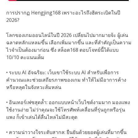
การปรากฏ Hengjing168 เพราะอะไรถึงฮิตระเบิดในปี
2026?
โลกของเกมออนไลน์ในปี 2026 เปลี่ยนไปมากมายจ้ะ ผู้เล่น
ฉลาดหลักแหลมขึ้น เลือกเพิ่มมากขึ้น และที่สำคัญเป็นความ
ไวจำเป็นต้องมาก่อน ซึ่ง สล็อต168 ตอบโจทย์นี้ได้แบบ
10/10 คะแนนเต็ม
• ระบบ AI อัจฉริยะ: เว็บเขาใช้ระบบ AI สำหรับเพื่อการ
คำนวณและช่วยเสถียรภาพของเกม ทำให้ไม่มีอาการค้าง
หรือหลุดในจังหวะส้มหล่น
• อินเทอร์เฟซสุดล้ำ: ออกแบบหน้าเว็บไซต์งามมาก มองแพง
ใช้งานง่าย ไม่ว่าคุณจะใช้โทรศัพท์เคลื่อนที่รุ่นถูกหรือรุ่น
แพง ก็เข้าเล่นได้ลื่นไหลไม่มีสะดุด
• ความน่าวางใจระดับสากล: ยืนยันด้วยยอดผู้เล่นที่มากขึ้น