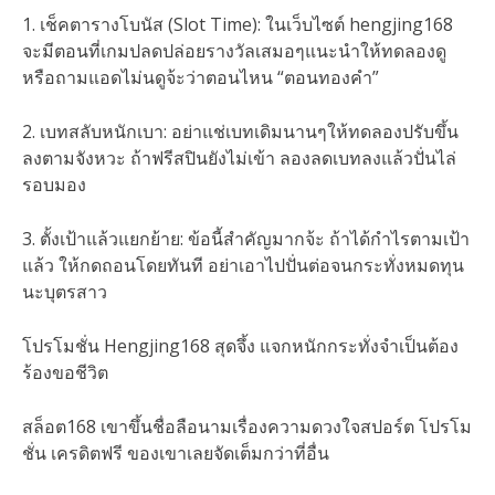
1. เช็คตารางโบนัส (Slot Time): ในเว็บไซต์ hengjing168
จะมีตอนที่เกมปลดปล่อยรางวัลเสมอๆแนะนำให้ทดลองดู
หรือถามแอดไม่นดูจ้ะว่าตอนไหน “ตอนทองคำ”
2. เบทสลับหนักเบา: อย่าแช่เบทเดิมนานๆให้ทดลองปรับขึ้น
ลงตามจังหวะ ถ้าฟรีสปินยังไม่เข้า ลองลดเบทลงแล้วปั่นไล่
รอบมอง
3. ตั้งเป้าแล้วแยกย้าย: ข้อนี้สำคัญมากจ้ะ ถ้าได้กำไรตามเป้า
แล้ว ให้กดถอนโดยทันที อย่าเอาไปปั่นต่อจนกระทั่งหมดทุน
นะบุตรสาว
โปรโมชั่น Hengjing168 สุดจึ้ง แจกหนักกระทั่งจำเป็นต้อง
ร้องขอชีวิต
สล็อต168 เขาขึ้นชื่อลือนามเรื่องความดวงใจสปอร์ต โปรโม
ชั่น เครดิตฟรี ของเขาเลยจัดเต็มกว่าที่อื่น