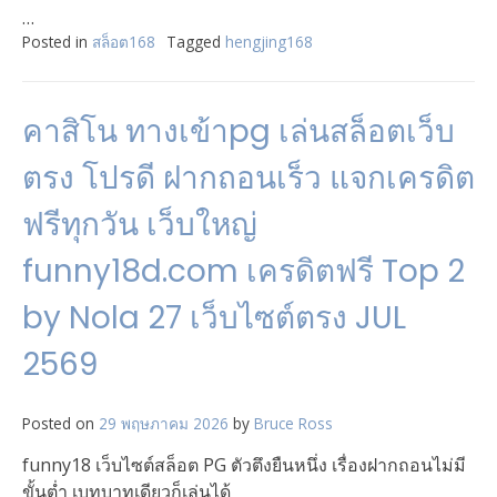
…
Posted in
สล็อต168
Tagged
hengjing168
คาสิโน ทางเข้าpg เล่นสล็อตเว็บ
ตรง โปรดี ฝากถอนเร็ว แจกเครดิต
ฟรีทุกวัน เว็บใหญ่
funny18d.com เครดิตฟรี Top 2
by Nola 27 เว็บไซต์ตรง JUL
2569
Posted on
29 พฤษภาคม 2026
by
Bruce Ross
funny18 เว็บไซต์สล็อต PG ตัวตึงยืนหนึ่ง เรื่องฝากถอนไม่มี
ขั้นต่ำ เบทบาทเดียวก็เล่นได้