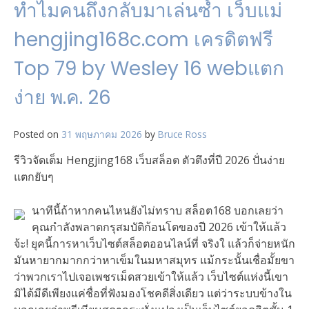
ทำไมคนถึงกลับมาเล่นซ้ำ เว็บแม่
hengjing168c.com เครดิตฟรี
Top 79 by Wesley 16 webแตก
ง่าย พ.ค. 26
Posted on
31 พฤษภาคม 2026
by
Bruce Ross
รีวิวจัดเต็ม Hengjing168 เว็บสล็อต ตัวตึงที่ปี 2026 ปั่นง่าย
แตกยับๆ
นาทีนี้ถ้าหากคนไหนยังไม่ทราบ สล็อต168 บอกเลยว่า
คุณกำลังพลาดกรุสมบัติก้อนโตของปี 2026 เข้าให้แล้ว
จ้ะ! ยุคนี้การหาเว็บไซต์สล็อตออนไลน์ที่ จริงใ แล้วก็จ่ายหนัก
มันหายากมากกว่าหาเข็มในมหาสมุทร แม้กระนั้นเชื่อมั้ยขา
ว่าพวกเราไปเจอเพชรเม็ดสวยเข้าให้แล้ว เว็บไซต์แห่งนี้เขา
มิได้มีดีเพียงแค่ชื่อที่ฟังมองโชคดีสิ่งเดียว แต่ว่าระบบข้างใน