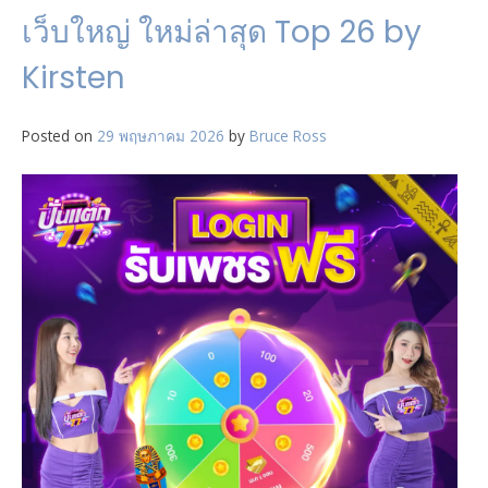
เว็บใหญ่ ใหม่ล่าสุด Top 26 by
Kirsten
Posted on
29 พฤษภาคม 2026
by
Bruce Ross