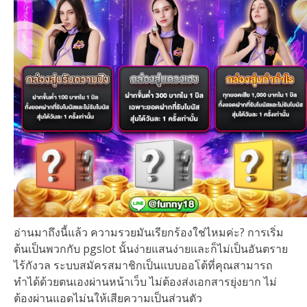
อ่านมาถึงนี้แล้ว ความรวยมันเรียกร้องใช่ไหมค่ะ? การเริ่ม
ต้นเป็นพวกกับ pgslot นั้นง่ายแสนง่ายและก็ไม่เป็นอันตราย
ไร้กังวล ระบบสมัครสมาชิกเป็นแบบออโต้ที่คุณสามารถ
ทำได้ด้วยตนเองผ่านหน้าเว็บ ไม่ต้องส่งเอกสารยุ่งยาก ไม่
ต้องผ่านแอดไม่นให้เสียความเป็นส่วนตัว