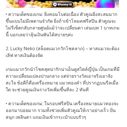
• ความเด็ดของเกม: ยิ่งคอมโบต่อเนื่อง ตัวคูณยิ่งสะสมมาก
ขึ้นแบบไม่มีเพดานจำกัด ยิ่งถ้าเข้าโหมดฟรีสปิน ตัวคูณจะ
ไม่รีเซ็ตกลับกลายศูนย์แม้ว่าจะเปลี่ยนตา เล่นเบท 1 บาทเกม
นี้ บอกเลยว่าลุ้นเงินพันได้สบายๆค่ะ
2. Lucky Neko (สล็อตแมวกวักโชคลาภ) – ทาสแมวจะต้อง
เลิฟ ทาสเงินต้องจัด
เกมแมวกวักนำโชคสุดน่ารักน่าเอ็นดูสไตล์ญี่ปุ่น เป็นเกมที่มี
ความเปลี่ยนแปลงปานกลาง แต่จ่ายรางวัลเอาจริงเอาจัง
สะใจ ข้อดีก็คือเครื่องหมาย แมวทองคำ ที่ปรากฏบนรีลเมื่อ
ใด จะช่วยคูณเงินรางวัลเพิ่มขึ้นทีละ 2 ทันที
• ความเด็ดของเกม: ในรอบฟรีสปิน เครื่องหมายแมวทองจะ
ออกมาบ่อยมาก รวมทั้งช่วยเพิ่มตัวคูณให้เราอย่างเร็ว ปั่น
สนุก เพลินตา แถมเงินเข้ากระเป๋าแบบรัวๆ