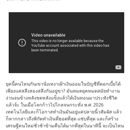
ยุคนี้คนไหนกันเขานั่งเหงาเฝ้าเงินออมในบัญชีที่ดอกเบี้ยได้
เพียงแค่สลึงสองสลึงกันอยู่ขา? มันหมดยุคหมดสมัยทำงาน
ง่วนจนข้างหลังขดหลังแข็งแล้วได้เงินทอนมาประทังชีวิต
แล้วจ้ะ ในเมื่อโลกก้าวไปไกลจนกระทั่ง พ.ศ. 2026
เทคโนโลยีและก็โอกาสทำเงินมันอยู่แค่ปลายนิ้วสัมผัส แล้ว
ก็หากกล่าวถึงพิกัดทำเงินที่ฮอตที่สุด แซ่บที่สุด และก็สร้าง
เศรษฐีคนใหม่ชั่วช้าข้ามคืนได้มากที่สุดในนาทีนี้ จะเป็นไหน