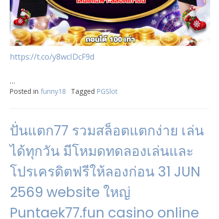
https://t.co/y8wcIDcF9d
…
Posted in
funny18
Tagged
PGSlot
ปั่นแตก77 รวมสล็อตแตกง่าย เล่น
ได้ทุกวัน มีโหมดทดลองเล่นและ
โปรเครดิตฟรีให้ลองก่อน 31 JUN
2569 website ใหญ่
Puntaek77.fun casino online