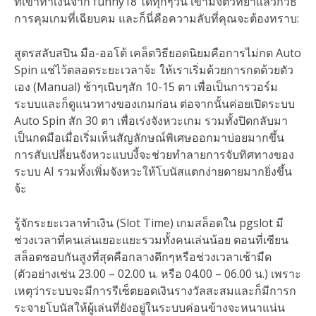
ที่เขาทำเงินจาก funny18 ได้ทุกๆวัน เขามีจิตวิทยาแล้วก็วิธี
การคุมเกมที่เฉียบคม และก็นี่คือความลับที่คุณจะต้องทราบ:
สูตรสลับสปิน มือ-ออโต้ เคล็ดวิธียอดนิยมคือการไม่กด Auto
Spin แช่ไว้ตลอดระยะเวลาจ้ะ ให้เราเริ่มด้วยการกดด้วยตัว
เอง (Manual) ช้าๆเนิบๆสัก 10-15 ตา เพื่อเป็นการวอร์ม
ระบบและก็ดูแนวทางของเกมก่อน ต่อจากนั้นค่อยเปิดระบบ
Auto Spin สัก 30 ตา เพื่อเร่งจังหวะเกม รวมทั้งปิดกลับมา
เป็นกดมือเมื่อเริ่มเห็นสัญลักษณ์พิเศษออกมาบ่อยมากขึ้น
การสับเปลี่ยนจังหวะแบบงี้จะช่วยทำลายการจับทิศทางของ
ระบบ AI รวมทั้งเพิ่มจังหวะให้โบนัสแตกง่ายดายมากยิ่งขึ้น
จ้ะ
รู้จักระยะเวลาทำเงิน (Slot Time) เกมสล็อตใน pgslot มี
ช่วงเวลาที่คนเล่นเยอะแยะรวมทั้งคนเล่นน้อย ตอนที่เซียน
สล็อตชอบกันสูงที่สุดคือกลางดึกๆหรือช่วงเวลาเช้ามืด
(ตัวอย่างเช่น 23.00 – 02.00 น. หรือ 04.00 – 06.00 น.) เพราะ
เหตุว่าระบบจะมีการรีเซ็ตยอดเงินรางวัลสะสมและก็มีการก
ระจายโบนัสให้ผู้เล่นที่ยังอยู่ในระบบค่อนข้างจะหนาแน่น