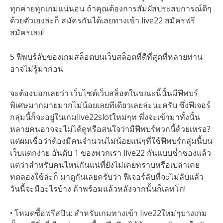
ทุกค่ายทุกเกมแน่นอน ถ้าคุณต้องการสัมผัสประสบการณ์ดีๆ
ด้วยตัวเองล่ะก็ สมัครกันได้เลยทางเข้า live22 สมัครฟรี
สมัครเลย!
5 ฟีพบร์ลับของเกมสล็อตบนเว็บสล็อตที่ดีที่สุดที่หลายท่าน
อาจไม่รู้มาก่อน
จะต้องบอกเลยว่า เว็บไซต์เว็บสล็อตในขณะนี้นั้นมีฟีพบร์
พิเศษมากมายมากไม่น้อยเลยทีเดียวเลยล่ะนะครับ ซึ่งฟีเจอร์
กลุ่มนี้ก็จะอยู่ในเกมlive22slotใหม่ๆท พึ่งจะเข้ามาทั้งนั้น
หลายคนอาจจะไม่ได้ดูหรือสนใจว่ามีฟีพบร์พวกนี้ด้วยเหรอ?
แต่ผมเชื่อว่าต้องมีคนจำนวนไม่น้อยแน่ๆที่ใช้ฟีพบร์กลุ่มนี้บน
เว็บแตกง่าย อันดับ 1 ของพวกเรา live22 กันแบบช่ำชองแล้ว
แต่ว่าสำหรับคนไหนกันแน่ที่ยังไม่เคยทราบหรือเปล่าเคย
ทดลองใช้ล่ะก็ มาดูกันเลยครับว่า ฟีเจอร์ลับที่จะไม่ลับแล้ว
วันนี้จะมีอะไรบ้าง ถ้าพร้อมแล้วหลังจากนั้นก็เลทโก!
• โหมดซื้อฟรีสปิน: สำหรับเกมทางเข้า live22ใหม่ๆบางเกม