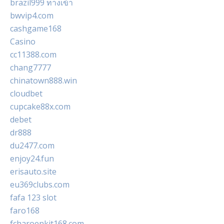
brazil999 ทางเข้า
bwvip4.com
cashgame168
Casino
cc11388.com
chang7777
chinatown888.win
cloudbet
cupcake88x.com
debet
dr888
du2477.com
enjoy24.fun
erisauto.site
eu369clubs.com
fafa 123 slot
faro168
fcharoenkit168.com