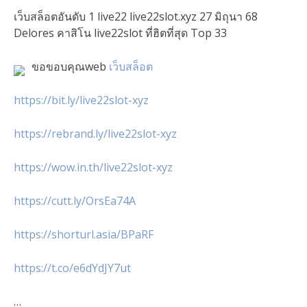
เว็บสล็อตอันดับ 1 live22 live22slot.xyz 27 มิถุนา 68
Delores คาสิโน live22slot ที่ฮิตที่สุด Top 33
ขอขอบคุณweb
เว็บสล็อต
https://bit.ly/live22slot-xyz
https://rebrand.ly/live22slot-xyz
https://wow.in.th/live22slot-xyz
https://cutt.ly/OrsEa74A
https://shorturl.asia/BPaRF
https://t.co/e6dYdJY7ut
…