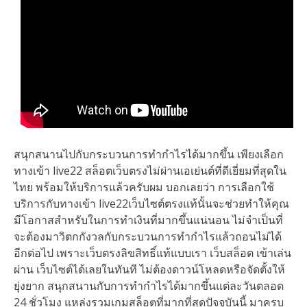
สนุกสนานไปกับกระบวนการทำกำไรได้มากขึ้น เพียงเลือก
ทางเข้า live22 สล็อตเว็บตรงไม่ผ่านเอเย่นต์ที่ดีเยี่ยมที่สุดใน
ไทย พร้อมให้บริการแล้วครับผม บอกเลยว่า การเลือกใช้
บริการกับทางเข้า live22เว็บไซต์ตรงแท้นั้นจะช่วยทำให้คุณ
มีโอกาสสำหรับในการทำเงินที่มากขึ้นแน่นอน ไม่จำเป็นที่
จะต้องมาวิตกกังวลกับกระบวนการทำกำไรแล้วถอนไม่ได้
อีกต่อไป เพราะเว็บตรงลิขสิทธิ์แท้แบบเรา เว็บสล็อต เข้าเล่น
ผ่าน เว็บไซต์ได้เลยในทันที ไม่ต้องดาวน์โหลดหรือจัดตั้งให้
ยุ่งยาก สนุกสนานกับการทำกำไรได้มากขึ้นแต่ละวันตลอด
24 ชั่วโมง แหล่งรวมเกมสล็อตที่มากที่สุดปัจจุบันนี้ มาครบ