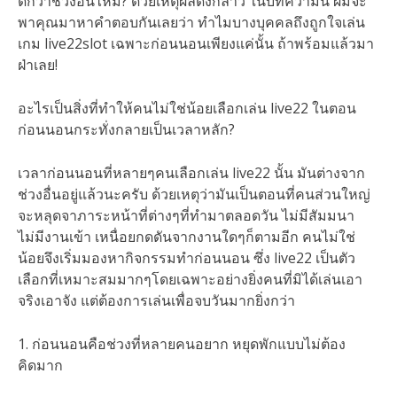
ดีกว่าช่วงอื่นไหม? ด้วยเหตุผลดังกล่าว ในบทความนี้ ผมจะ
พาคุณมาหาคำตอบกันเลยว่า ทำไมบางบุคคลถึงถูกใจเล่น
เกม live22slot เฉพาะก่อนนอนเพียงแค่นั้น ถ้าพร้อมแล้วมา
ฝ่าเลย!
อะไรเป็นสิ่งที่ทำให้คนไม่ใช่น้อยเลือกเล่น live22 ในตอน
ก่อนนอนกระทั่งกลายเป็นเวลาหลัก?
เวลาก่อนนอนที่หลายๆคนเลือกเล่น live22 นั้น มันต่างจาก
ช่วงอื่นอยู่แล้วนะครับ ด้วยเหตุว่ามันเป็นตอนที่คนส่วนใหญ่
จะหลุดจาภาระหน้าที่ต่างๆที่ทำมาตลอดวัน ไม่มีสัมมนา
ไม่มีงานเข้า เหนื่อยกดดันจากงานใดๆก็ตามอีก คนไม่ใช่
น้อยจึงเริ่มมองหากิจกรรมทำก่อนนอน ซึ่ง live22 เป็นตัว
เลือกที่เหมาะสมมากๆโดยเฉพาะอย่างยิ่งคนที่มิได้เล่นเอา
จริงเอาจัง แต่ต้องการเล่นเพื่อจบวันมากยิ่งกว่า
1. ก่อนนอนคือช่วงที่หลายคนอยาก หยุดพักแบบไม่ต้อง
คิดมาก