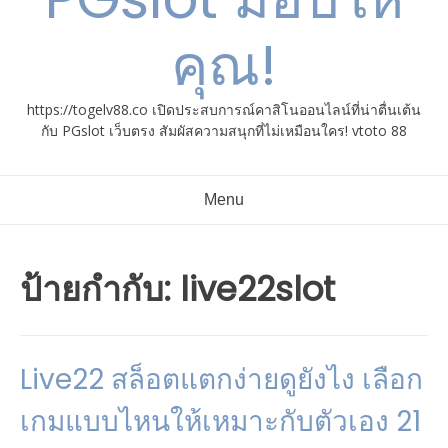
คุณ!
https://togelv88.co เปิดประสบการณ์คาสิโนออนไลน์ที่น่าตื่นเต้น
กับ PGslot เว็บตรง สัมผัสความสนุกที่ไม่เหมือนใคร! vtoto 88
Menu
ป้ายกำกับ:
live22slot
Live22 สล็อตแตกง่ายดูยังไง เลือก
เกมแบบไหนให้เหมาะกับตัวเอง 21