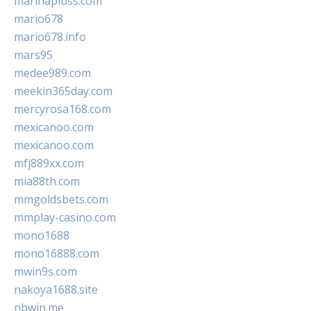
marinapluss.com
mario678
mario678.info
mars95
medee989.com
meekin365day.com
mercyrosa168.com
mexicanoo.com
mexicanoo.com
mfj889xx.com
mia88th.com
mmgoldsbets.com
mmplay-casino.com
mono1688
mono16888.com
mwin9s.com
nakoya1688.site
nbwin.me