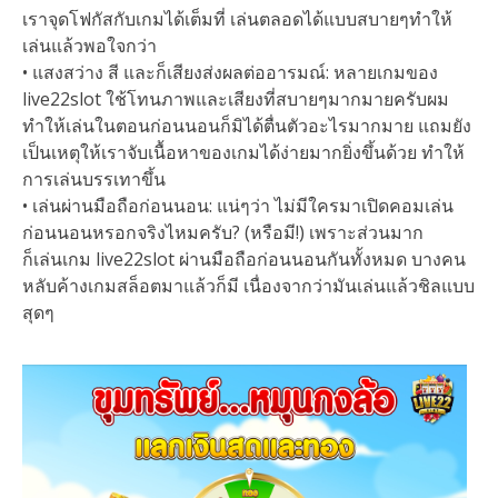
เราจุดโฟกัสกับเกมได้เต็มที่ เล่นตลอดได้แบบสบายๆทำให้
เล่นแล้วพอใจกว่า
• แสงสว่าง สี และก็เสียงส่งผลต่ออารมณ์: หลายเกมของ
live22slot ใช้โทนภาพและเสียงที่สบายๆมากมายครับผม
ทำให้เล่นในตอนก่อนนอนก็มิได้ตื่นตัวอะไรมากมาย แถมยัง
เป็นเหตุให้เราจับเนื้อหาของเกมได้ง่ายมากยิ่งขึ้นด้วย ทำให้
การเล่นบรรเทาขึ้น
• เล่นผ่านมือถือก่อนนอน: แน่ๆว่า ไม่มีใครมาเปิดคอมเล่น
ก่อนนอนหรอกจริงไหมครับ? (หรือมี!) เพราะส่วนมาก
ก็เล่นเกม live22slot ผ่านมือถือก่อนนอนกันทั้งหมด บางคน
หลับค้างเกมสล็อตมาแล้วก็มี เนื่องจากว่ามันเล่นแล้วชิลแบบ
สุดๆ