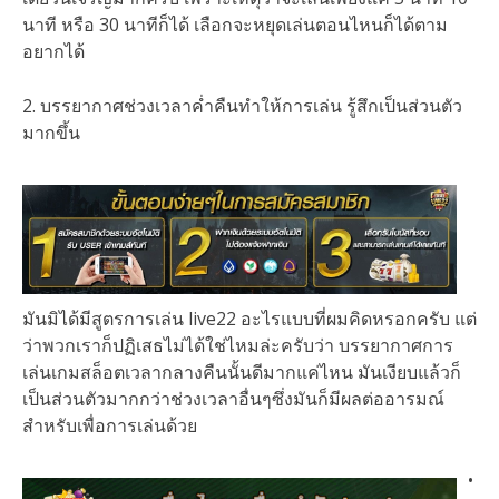
นาที หรือ 30 นาทีก็ได้ เลือกจะหยุดเล่นตอนไหนก็ได้ตาม
อยากได้
2. บรรยากาศช่วงเวลาค่ำคืนทำให้การเล่น รู้สึกเป็นส่วนตัว
มากขึ้น
มันมิได้มีสูตรการเล่น live22 อะไรแบบที่ผมคิดหรอกครับ แต่
ว่าพวกเราก็ปฏิเสธไม่ได้ใช่ไหมล่ะครับว่า บรรยากาศการ
เล่นเกมสล็อตเวลากลางคืนนั้นดีมากแค่ไหน มันเงียบแล้วก็
เป็นส่วนตัวมากกว่าช่วงเวลาอื่นๆซึ่งมันก็มีผลต่ออารมณ์
สำหรับเพื่อการเล่นด้วย
•