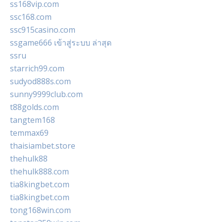
ss168vip.com
ssc168.com
ssc915casino.com
ssgame666 เข้าสู่ระบบ ล่าสุด
ssru
starrich99.com
sudyod888s.com
sunny9999club.com
t88golds.com
tangtem168
temmax69
thaisiambet.store
thehulk88
thehulk888.com
tia8kingbet.com
tia8kingbet.com
tong168win.com