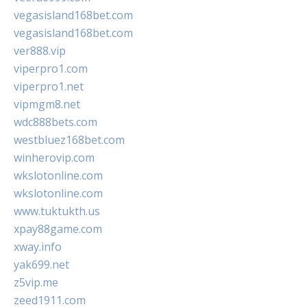
vegasisland168bet.com
vegasisland168bet.com
ver888.vip
viperpro1.com
viperpro1.net
vipmgm8.net
wdc888bets.com
westbluez168bet.com
winherovip.com
wkslotonline.com
wkslotonline.com
www.tuktukth.us
xpay88game.com
xway.info
yak699.net
z5vip.me
zeed1911.com