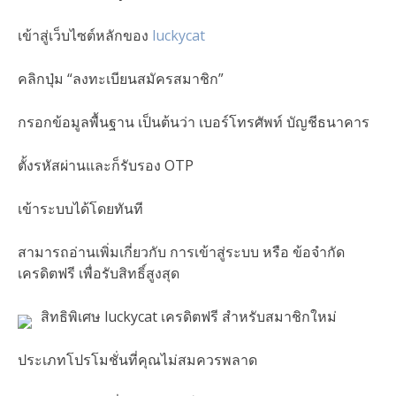
เข้าสู่เว็บไซต์หลักของ
luckycat
คลิกปุ่ม “ลงทะเบียนสมัครสมาชิก”
กรอกข้อมูลพื้นฐาน เป็นต้นว่า เบอร์โทรศัพท์ บัญชีธนาคาร
ตั้งรหัสผ่านและก็รับรอง OTP
เข้าระบบได้โดยทันที
สามารถอ่านเพิ่มเกี่ยวกับ การเข้าสู่ระบบ หรือ ข้อจำกัด
เครดิตฟรี เพื่อรับสิทธิ์สูงสุด
สิทธิพิเศษ luckycat เครดิตฟรี สำหรับสมาชิกใหม่
ประเภทโปรโมชั่นที่คุณไม่สมควรพลาด