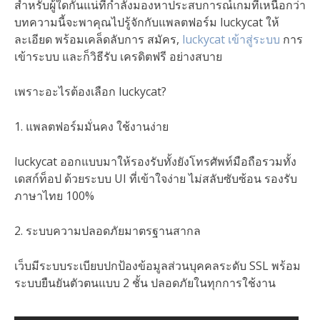
สำหรับผู้ใดกันแน่ที่กำลังมองหาประสบการณ์เกมที่เหนือกว่า
บทความนี้จะพาคุณไปรู้จักกับแพลตฟอร์ม luckycat ให้
ละเอียด พร้อมเคล็ดลับการ สมัคร,
luckycat เข้าสู่ระบบ
การ
เข้าระบบ และก็วิธีรับ เครดิตฟรี อย่างสบาย
เพราะอะไรต้องเลือก luckycat?
1. แพลตฟอร์มมั่นคง ใช้งานง่าย
luckycat ออกแบบมาให้รองรับทั้งยังโทรศัพท์มือถือรวมทั้ง
เดสก์ท็อป ด้วยระบบ UI ที่เข้าใจง่าย ไม่สลับซับซ้อน รองรับ
ภาษาไทย 100%
2. ระบบความปลอดภัยมาตรฐานสากล
เว็บมีระบบระเบียบปกป้องข้อมูลส่วนบุคคลระดับ SSL พร้อม
ระบบยืนยันตัวตนแบบ 2 ชั้น ปลอดภัยในทุกการใช้งาน