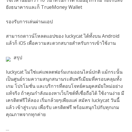
ยังธนาคารและก็ TrueMoney Wallet
รองรับการเล่นผ่านแอป
สามารถดาวน์โหลดแอปของ luckycat ได้ทั้งบน Android
แล้วก็ iOS เพื่อความสะดวกสบายสำหรับการเข้าใช้งาน
สรุป
luckycat ไม่ใช่แค่แพลตฟอร์มเกมออนไลน์ปกติ แม้กระนั้น
เป็นศูนย์รวมความสนุกสนานระดับพรีเมียมที่ครอบคลุมทั้ง
เกม โปรโมชั่น และบริการที่ตอบโจทย์คนยุคสมัยใหม่อย่าง
แท้จริง ถ้าคุณกำลังมองหาเว็บไซต์ที่เชื่อถือได้ ใช้งานง่าย มี
เครดิตฟรีให้ลอง เริ่มกล้วยๆเพียงแค่ สมัคร luckycat วันนี้
แล้ว เข้าสู่ระบบ เพื่อรับ เครดิตฟรี พร้อมสนุกไปกับทุกเกม
คุณภาพจากทุกค่าย
…