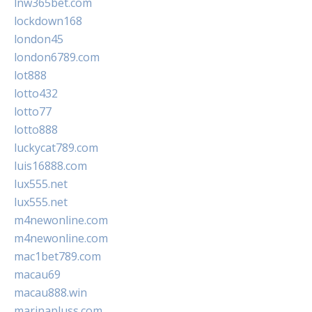
lnw365bet.com
lockdown168
london45
london6789.com
lot888
lotto432
lotto77
lotto888
luckycat789.com
luis16888.com
lux555.net
lux555.net
m4newonline.com
m4newonline.com
mac1bet789.com
macau69
macau888.win
marinapluss.com