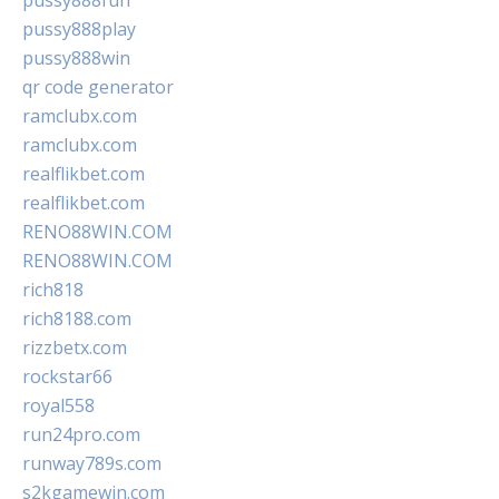
pussy888play
pussy888win
qr code generator
ramclubx.com
ramclubx.com
realflikbet.com
realflikbet.com
RENO88WIN.COM
RENO88WIN.COM
rich818
rich8188.com
rizzbetx.com
rockstar66
royal558
run24pro.com
runway789s.com
s2kgamewin.com