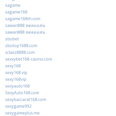
sagame
sagame168
sagame168th.com
sawan888 ทดลองเล่น
sawan888 ทดลองเล่น
sbobet
sbotop1688.com
sclass8888.com
sexxybet168-casino.com
sexy168
sexy168.vip
sexy168vip
sexyauto168
SexyAuto168.com
sexybaccarat168.com
sexygame992
sexygameplus.me