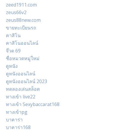
zeed1911.com
zeus66v2
zeus88new.com
ขายทะเบียนรถ
คาสิโน
คาสิโนออนไลน์
จ๊วด 69
ชื่อหมวดหมู่ใหม่
ดูหนัง
ดูหนังออนไลน์
ดูหนังออนไลน์ 2023
ทดลองเล่นสล็อต
ทางเข้า live22
ทางเข้า Sexybaccarat168
ทางเข้าpg
บาคาร่า
บาคาร่า168