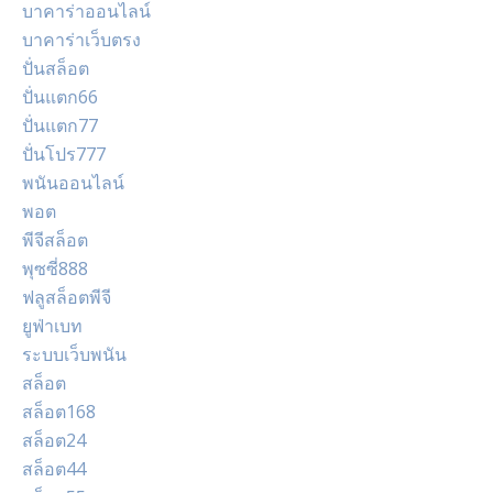
บาคาร่าออนไลน์
บาคาร่าเว็บตรง
ปั่นสล็อต
ปั่นแตก66
ปั่นแตก77
ปั่นโปร777
พนันออนไลน์
พอต
พีจีสล็อต
พุซซี่888
ฟลูสล็อตพีจี
ยูฟ่าเบท
ระบบเว็บพนัน
สล็อต
สล็อต168
สล็อต24
สล็อต44