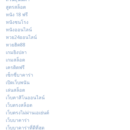
สูตรสล็อต
หนัง 18 ฟรี
หนังชนโรง
หนังออนไลน์
หวย24ออนไลน์
หวยฮิต88
เกมยิงปลา
เกมสล็อต
เครดิตฟรี
เซ็กซี่บาคาร่า
เปิดเว็บพนัน
เล่นสล็อต
เว็บคาสิโนออนไลน์
เว็บตรงสล็อต
เว็บตรงไม่ผ่านเอเย่นต์
เว็บบาคาร่า
เว็บบาคาร่าที่ดีที่สุด