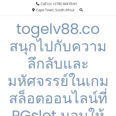
Skip
Call Us: +2782 444 YEAH
to
Cape Town, South Africa
content
togelv88.co
สนุกไปกับความ
ลึกลับและ
มหัศจรรย์ในเกม
สล็อตออนไลน์ที่
PGslot มอบให้