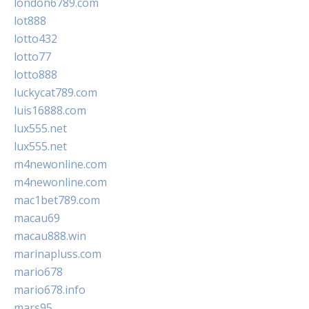
london6789.com
lot888
lotto432
lotto77
lotto888
luckycat789.com
luis16888.com
lux555.net
lux555.net
m4newonline.com
m4newonline.com
mac1bet789.com
macau69
macau888.win
marinapluss.com
mario678
mario678.info
mars95