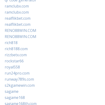
qr code generator
ramclubx.com
ramclubx.com
realflikbet.com
realflikbet.com
RENO88WIN.COM
RENO88WIN.COM
rich818
rich8188.com
rizzbetx.com
rockstar66
royal558
run24pro.com
runway789s.com
s2kgamewin.com
sagame
sagame168
sagame168th.com