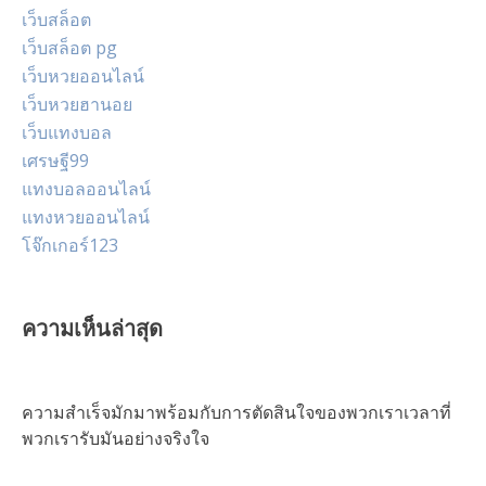
เว็บสล็อต
เว็บสล็อต pg
เว็บหวยออนไลน์
เว็บหวยฮานอย
เว็บแทงบอล
เศรษฐี99
แทงบอลออนไลน์
แทงหวยออนไลน์
โจ๊กเกอร์123
ความเห็นล่าสุด
ความสำเร็จมักมาพร้อมกับการตัดสินใจของพวกเราเวลาที่
พวกเรารับมันอย่างจริงใจ