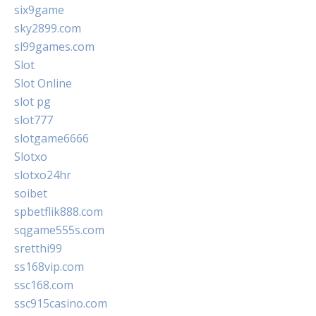
six9game
sky2899.com
sl99games.com
Slot
Slot Online
slot pg
slot777
slotgame6666
Slotxo
slotxo24hr
soibet
spbetflik888.com
sqgame555s.com
sretthi99
ss168vip.com
ssc168.com
ssc915casino.com