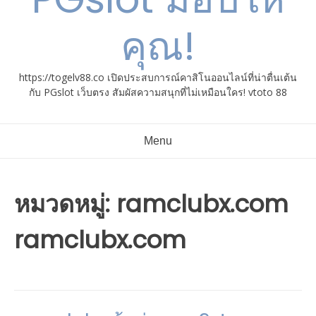
คุณ!
https://togelv88.co เปิดประสบการณ์คาสิโนออนไลน์ที่น่าตื่นเต้น
กับ PGslot เว็บตรง สัมผัสความสนุกที่ไม่เหมือนใคร! vtoto 88
Menu
หมวดหมู่:
ramclubx.com
ramclubx.com