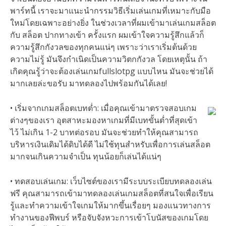
พาร์ทนี้ เราจะมาแนะนำกรรมวิธีเริ่มเล่นเกมที่เหมาะกับมือ
ใหม่โดยเฉพาะอย่างยิ่ง ในช่วงเวลาที่ผมเข้ามาเล่นเกมสล็อต
กับ สล็อต ปากทางเข้า ครั้งแรก ผมเข้าใจความรู้สึกแล้วก็
ความรู้สึกกังวลของทุกคนแน่ๆ เพราะว่าเราเริ่มต้นด้วย
ความไม่รู้ มันจึงกำเนิดเป็นความวิตกกังวล โดยเหตุนั้น ถ้า
เกิดคุณรู้ว่าจะต้องเล่นเกมfullslotpg แบบไหน มันจะช่วยได้
มากเลยล่ะขอรับ มาทดลองไปพร้อมกันได้เลย!
• เริ่มจากเกมสล็อตเบทต่ำ: เมื่อคุณเข้ามาตรวจสอบเกม
ต่างๆของเรา อุตสาหะมองหาเกมที่มีเบทขั้นต่ำที่สุดเข้า
ไว้ ไม่เกิน 1-2 บาทต่อรอบ มันจะช่วยทำให้คุณสามารถ
บริหารเงินเดิมได้ดิบได้ดี ไม่ใช้ทุนสำหรับเพื่อการเล่นสล็อต
มากจนเกินความจำเป็น ทุนน้อยก็เล่นได้แน่ๆ
• ทดสอบเล่นเกม: เว็บไซต์ของเรามีระบบระเบียบทดลองเล่น
ฟรี คุณสามารถเข้ามาทดลองเล่นเกมสล็อตที่สนใจเพื่อเรียน
รู้และทำความเข้าใจเกมให้มากขึ้นเรื่อยๆ มองแนวทางการ
ทำงานของฟีพบร์ หรือจับจังหวะการเข้าโบนัสของเกมโดย