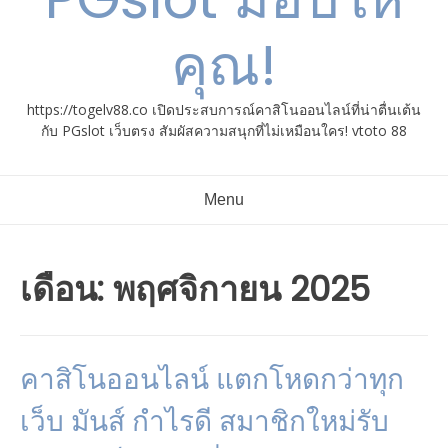
คุณ!
https://togelv88.co เปิดประสบการณ์คาสิโนออนไลน์ที่น่าตื่นเต้น
กับ PGslot เว็บตรง สัมผัสความสนุกที่ไม่เหมือนใคร! vtoto 88
Menu
เดือน:
พฤศจิกายน 2025
คาสิโนออนไลน์ แตกโหดกว่าทุก
เว็บ มันส์ กำไรดี สมาชิกใหม่รับ