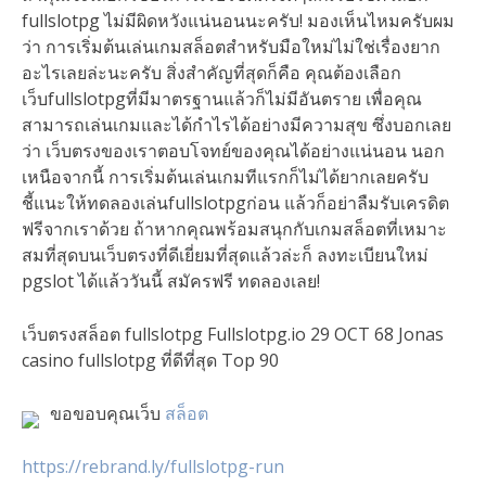
fullslotpg ไม่มีผิดหวังแน่นอนนะครับ! มองเห็นไหมครับผม
ว่า การเริ่มต้นเล่นเกมสล็อตสำหรับมือใหม่ไม่ใช่เรื่องยาก
อะไรเลยล่ะนะครับ สิ่งสำคัญที่สุดก็คือ คุณต้องเลือก
เว็บfullslotpgที่มีมาตรฐานแล้วก็ไม่มีอันตราย เพื่อคุณ
สามารถเล่นเกมและได้กำไรได้อย่างมีความสุข ซึ่งบอกเลย
ว่า เว็บตรงของเราตอบโจทย์ของคุณได้อย่างแน่นอน นอก
เหนือจากนี้ การเริ่มต้นเล่นเกมทีแรกก็ไม่ได้ยากเลยครับ
ชี้แนะให้ทดลองเล่นfullslotpgก่อน แล้วก็อย่าลืมรับเครดิต
ฟรีจากเราด้วย ถ้าหากคุณพร้อมสนุกกับเกมสล็อตที่เหมาะ
สมที่สุดบนเว็บตรงที่ดีเยี่ยมที่สุดแล้วล่ะก็ ลงทะเบียนใหม่
pgslot ได้แล้ววันนี้ สมัครฟรี ทดลองเลย!
เว็บตรงสล็อต fullslotpg Fullslotpg.io 29 OCT 68 Jonas
casino fullslotpg ที่ดีที่สุด Top 90
ขอขอบคุณเว็บ
สล็อต
https://rebrand.ly/fullslotpg-run