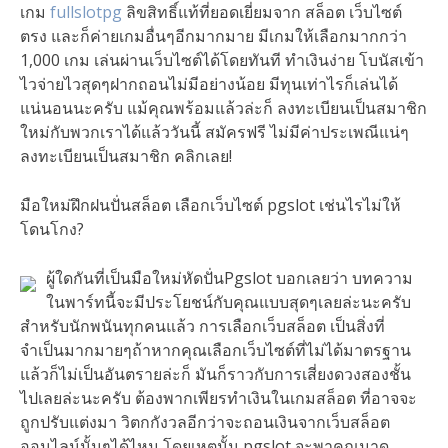
เกม
fullslotpg
ลิขสิทธิ์แท้ที่ยอดเยี่ยมจาก สล็อต เว็บไซต์
ตรง และก็ค่ายเกมอื่นๆอีกมากมาย มีเกมให้เลือกมากกว่า
1,000 เกม เล่นผ่านเว็บไซต์ได้โดยทันที ทำเงินง่าย โบนัสเข้า
ไวจ่ายไวสุดๆฝากถอนไม่มีอย่างน้อย มีทุนเท่าไรก็เล่นได้
แน่นอนนะครับ แม้คุณพร้อมแล้วล่ะก็ ลงทะเบียนเป็นสมาชิก
ใหม่กับพวกเราได้แล้ววันนี้ สมัครฟรี ไม่มีค่าประเพณีแน่ๆ
ลงทะเบียนเป็นสมาชิก คลิกเลย!
มือใหม่ฝึกฝนปั่นสล็อต เลือกเว็บไซต์ pgslot เช่นไรไม่ให้
โดนโกง?
ผู้ใดกันที่เป็นมือใหม่หัดปั่นPgslot บอกเลยว่า บทความ
ในพาร์ทนี้จะมีประโยชน์กับคุณแบบสุดๆเลยล่ะนะครับ
สำหรับนักพนันทุกคนแล้ว การเลือกเว็บสล็อต เป็นสิ่งที่
จำเป็นมากมายๆถ้าหากคุณเลือกเว็บไซต์ที่ไม่ได้มาตรฐาน
แล้วก็ไม่เป็นอันตรายล่ะก็ มันก็ราวกับการเสี่ยงดวงสองชั้น
ไปเลยล่ะนะครับ ต้องพากเพียรทำเงินในเกมสล็อต ที่อาจจะ
ถูกปรับแต่งมา วิตกกังวลอีกว่าจะถอนเงินจากเว็บสล็อต
ออนไลน์นั้นๆได้ไหม โดยเหตุนั้น pgslot จะพาคุณมาดู