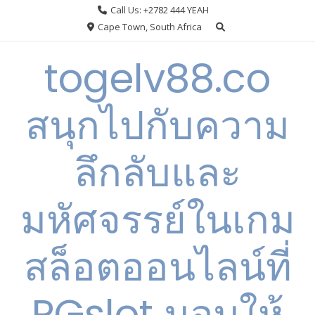
Skip
Call Us: +2782 444 YEAH
to
Cape Town, South Africa
content
togelv88.co
สนุกไปกับความ
ลึกลับและ
มหัศจรรย์ในเกม
สล็อตออนไลน์ที่
PGslot มอบให้