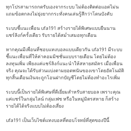
ทุกโปรสามารถกดรับเองจากระบบ ไม่ต้องติดต่อแอดไม่น
แถมข้อตกลงไม่ยุ่งยากกระทั่งคนเล่นรู้สึกว่าโดนบังคับ
ระบบชี้แนะเพื่อน ufa191 สร้างรายได้พิเศษแบบยืนนาน
แชร์ลิงก์ครั้งเดียว รับรายได้สม่ำเสมอทุกเดือน
หากคุณมีเพื่อนที่ชอบแทงบอลแบบเดียวกัน ufa191 มีระบบ
ชี้แนะเพื่อนที่ให้ค่าคอมมิชชั่นแบบรายเดือน โดยไม่ต้อง
ลงทุนเพิ่ม เพียงแค่แชร์ลิงก์แนะนำให้สหายสมัคร เมื่อเพื่อน
จริง คุณจะได้รับส่วนแบ่งตามยอดพนันของเขาโดยอัตโนมัติ
ทุกสิ้นเดือนเงินจะถูกโอนฝากบัญชีโดยไม่ต้องทำอะไรเพิ่ม
ระบบนี้เป็นรายได้พิเศษที่ดีเยี่ยมสำหรับสายบอล เพราะคุณ
แค่แชร์ในกลุ่มไลน์ กลุ่มเฟซ หรือในหมู่มิตรสหาย ก็สร้าง
รายได้ได้จริงแบบไม่ต้องเสี่ยง
ufa191 เป็นเว็บไซต์แทงบอลที่ตอบโจทย์ที่สุดของปีนี้