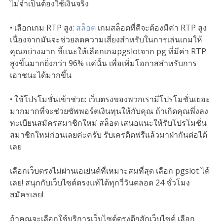
ไม่จำเป็นต้องใช้เงินจริง
• เลือกเกม RTP สูง:
สล็อต
เกมสล็อตที่ดีจะต้องมีค่า RTP สูง
เนื่องจากมันจะช่วยลดความเสี่ยงสำหรับในการเล่นเกมให้
คุณอย่างมาก ชี้แนะให้เลือกเกมpgslotจาก pg ที่มีค่า RTP
สูงขึ้นมากยิ่งกว่า 96% แค่นั้น เพื่อเพิ่มโอกาสสำหรับการ
เอาชนะได้มากขึ้น
• ใช้โปรโมชั่นเข้าช่วย: เว็บตรงของพวกเรามีโปรโมชั่นเยอะ
มากมากที่จะช่วยซัพพอร์ตเงินทุนให้กับคุณ ถ้าเกิดคุณพึ่งลง
ทะเบียนสมัครสมาชิกใหม่ สล็อต เสนอแนะให้รับโปรโมชั่น
สมาชิกใหม่ก่อนเลยค่ะครับ รับเครดิตฟรีแล้วมาฝ่ากันต่อได้
เลย
เลือกเว็บตรงไม่ผ่านเอเย่นต์ที่เหมาะสมที่สุด เลือก pgslot ได้
เลย! สนุกกับเว็บไซต์ตรงแท้ได้ทุกวี่วันตลอด 24 ชั่วโมง
สมัครเลย!
ถ้าคุณจะเลือกใช้บริการเว็บไซต์ตรงดีๆสักเว็บไซต์ เลือก