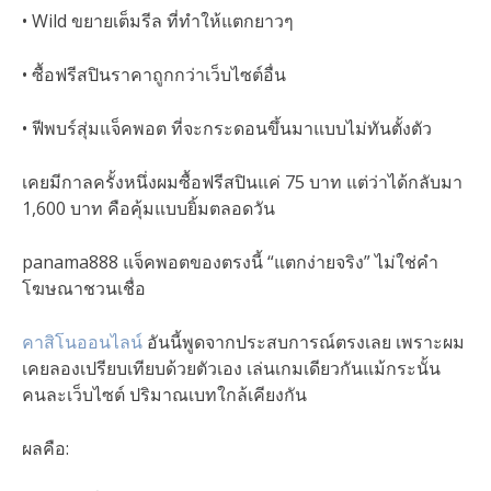
• Wild ขยายเต็มรีล ที่ทำให้แตกยาวๆ
• ซื้อฟรีสปินราคาถูกกว่าเว็บไซต์อื่น
• ฟีพบร์สุ่มแจ็คพอต ที่จะกระดอนขึ้นมาแบบไม่ทันตั้งตัว
เคยมีกาลครั้งหนึ่งผมซื้อฟรีสปินแค่ 75 บาท แต่ว่าได้กลับมา
1,600 บาท คือคุ้มแบบยิ้มตลอดวัน
panama888 แจ็คพอตของตรงนี้ “แตกง่ายจริง” ไม่ใช่คำ
โฆษณาชวนเชื่อ
คาสิโนออนไลน์
อันนี้พูดจากประสบการณ์ตรงเลย เพราะผม
เคยลองเปรียบเทียบด้วยตัวเอง เล่นเกมเดียวกันแม้กระนั้น
คนละเว็บไซต์ ปริมาณเบทใกล้เคียงกัน
ผลคือ: