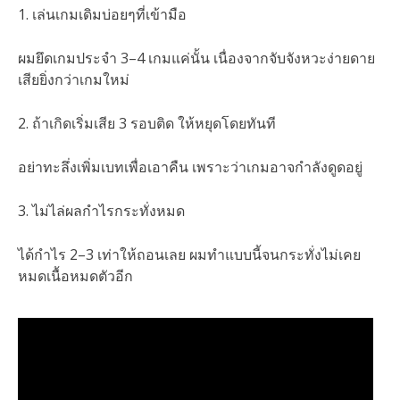
1. เล่นเกมเดิมบ่อยๆที่เข้ามือ
ผมยึดเกมประจำ 3–4 เกมแค่นั้น เนื่องจากจับจังหวะง่ายดาย
เสียยิ่งกว่าเกมใหม่
2. ถ้าเกิดเริ่มเสีย 3 รอบติด ให้หยุดโดยทันที
อย่าทะลึ่งเพิ่มเบทเพื่อเอาคืน เพราะว่าเกมอาจกำลังดูดอยู่
3. ไม่ไล่ผลกำไรกระทั่งหมด
ได้กำไร 2–3 เท่าให้ถอนเลย ผมทำแบบนี้จนกระทั่งไม่เคย
หมดเนื้อหมดตัวอีก