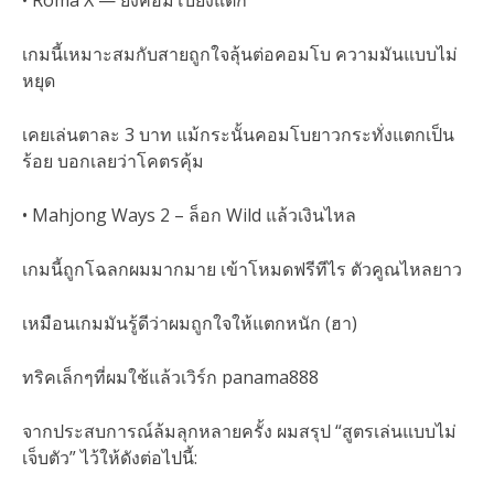
• Roma X — ยิ่งคอมโบยิ่งแตก
เกมนี้เหมาะสมกับสายถูกใจลุ้นต่อคอมโบ ความมันแบบไม่
หยุด
เคยเล่นตาละ 3 บาท แม้กระนั้นคอมโบยาวกระทั่งแตกเป็น
ร้อย บอกเลยว่าโคตรคุ้ม
• Mahjong Ways 2 – ล็อก Wild แล้วเงินไหล
เกมนี้ถูกโฉลกผมมากมาย เข้าโหมดฟรีทีไร ตัวคูณไหลยาว
เหมือนเกมมันรู้ดีว่าผมถูกใจให้แตกหนัก (ฮา)
ทริคเล็กๆที่ผมใช้แล้วเวิร์ก panama888
จากประสบการณ์ล้มลุกหลายครั้ง ผมสรุป “สูตรเล่นแบบไม่
เจ็บตัว” ไว้ให้ดังต่อไปนี้: