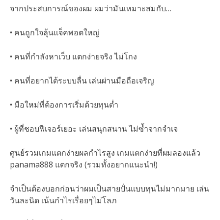
จากประสบการณ์ของผม ผมว่ามันเหมาะสมกับ…
• คนถูกใจลุ้นแจ็คพอตใหญ่
• คนที่กำลังหาเว็บ แตกง่ายจริง ไม่โกง
• คนที่อยากได้ระบบลื่น เล่นผ่านมือถือเจริญ
• มือใหม่ที่ต้องการเริ่มด้วยทุนต่ำ
• ผู้ที่ชอบฟีเจอร์เยอะ เล่นสนุกสนาน ไม่ซ้ำจากจำเจ
ศูนย์รวมเกมแตกง่ายผลกำไรสูง เกมแตกง่ายที่ผมลองแล้ว
panama888 แตกจริง (รวมทั้งอยากแนะนำ!)
จำเป็นต้องบอกก่อนว่าผมเป็นสายปั่นแบบทุนไม่มากมาย เล่น
วันละนิด เน้นกำไรเรื่อยๆไม่โลภ