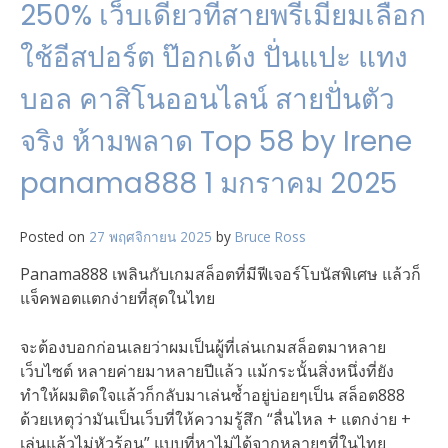
250% เว็บเดียวที่สายพรีเมียมเลือก
ใช้อีสปอร์ต ป๊อกเด้ง ปั่นแปะ แทง
บอล คาสิโนออนไลน์ สายปั่นตัว
จริง ห้ามพลาด Top 58 by Irene
panama888 1 มกราคม 2025
Posted on
27 พฤศจิกายน 2025
by
Bruce Ross
Panama888 เพลินกับเกมสล็อตที่มีฟีเจอร์โบนัสพิเศษ แล้วก็
แจ็คพอตแตกง่ายที่สุดในไทย
จะต้องบอกก่อนเลยว่าผมเป็นผู้ที่เล่นเกมสล็อตมาหลาย
เว็บไซต์ หลายค่ายมาหลายปีแล้ว แม้กระนั้นสิ่งหนึ่งที่ยัง
ทำให้ผมติดใจแล้วก็กลับมาเล่นซ้ำอยู่บ่อยๆเป็น สล็อต888
ด้วยเหตุว่ามันเป็นเว็บที่ให้ความรู้สึก “ลื่นไหล + แตกง่าย +
เล่นแล้วไม่หัวร้อน” แบบที่หาไม่ได้จากหลายๆที่ในไทย