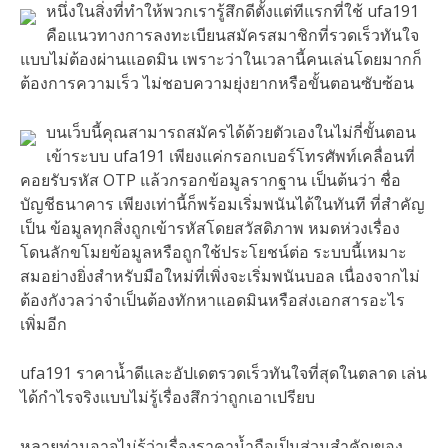
หนึ่งในสิ่งที่ทำให้พวกเรารู้สึกดีตั้งแต่ทีแรกที่ใช้ ufa191
คือแนวทางการลงทะเบียนสมัครสมาชิกที่รวดเร็วทันใจ
แบบไม่ต้องผ่านแอดมิน เพราะว่าในเวลานี้คนเล่นโดยมากก็
ต้องการความเร็ว ไม่ชอบความยุ่งยากหรือขั้นตอนซับซ้อน
บนเว็บนี้คุณสามารถสมัครได้ด้วยตัวเองในไม่กี่ขั้นตอน
เข้าระบบ ufa191 เพียงแค่กรอกเบอร์โทรศัพท์เคลื่อนที่
คอยรับรหัส OTP แล้วกรอกข้อมูลรากฐาน เป็นต้นว่า ชื่อ
บัญชีธนาคาร เพียงเท่านี้ก็พร้อมเริ่มพนันได้ในทันที ที่สำคัญ
เป็น ข้อมูลทุกสิ่งถูกเข้ารหัสโดยสวัสดิภาพ หมดห่วงเรื่อง
โดนลักขโมยข้อมูลหรือถูกใช้ประโยชน์ต่อ ระบบนี้เหมาะ
สมอย่างยิ่งสำหรับมือใหม่ที่เพิ่งจะเริ่มพนันบอล เนื่องจากไม่
ต้องกังวลว่าจำเป็นต้องทักหาแอดมินหรือส่งเอกสารอะไร
เพิ่มอีก
ufa191 ราคาน้ำดีและอัปเดตรวดเร็วทันใจที่สุดในตลาด เล่น
ได้กำไรจริงแบบไม่รู้เรื่องสึกว่าถูกเอาเปรียบ
หลายท่านอาจไม่รู้ว่าเรื่องราคาน้ำถือเป็นส่วนสำคัญของ