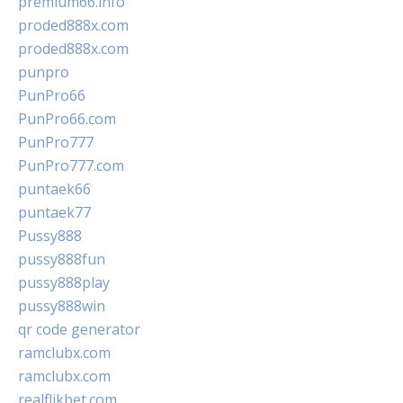
premium66.info
proded888x.com
proded888x.com
punpro
PunPro66
PunPro66.com
PunPro777
PunPro777.com
puntaek66
puntaek77
Pussy888
pussy888fun
pussy888play
pussy888win
qr code generator
ramclubx.com
ramclubx.com
realflikbet.com