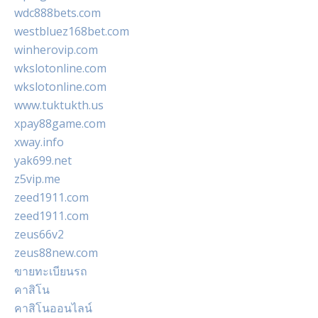
wdc888bets.com
westbluez168bet.com
winherovip.com
wkslotonline.com
wkslotonline.com
www.tuktukth.us
xpay88game.com
xway.info
yak699.net
z5vip.me
zeed1911.com
zeed1911.com
zeus66v2
zeus88new.com
ขายทะเบียนรถ
คาสิโน
คาสิโนออนไลน์