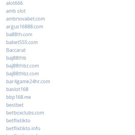
alot666
amb slot
ambnovabet.com
argus16888.com
ba88th.com
babet555.com
Baccarat
baj88thb
baj88thbz.com
baj88thbz.com
bar4game24hr.com
baslot168
bbp168.me
bestbet
betboxclubs.com
betflixtikto
betflixtikto.info