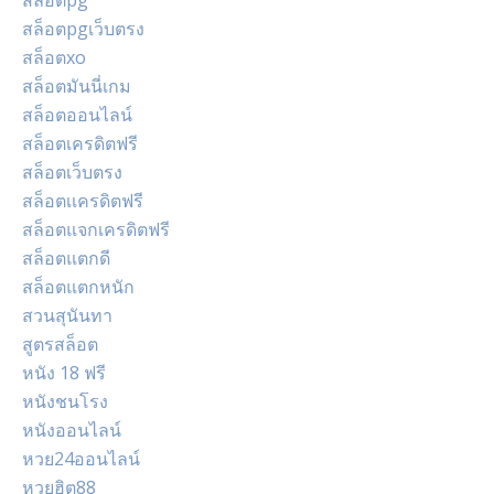
สล็อตpgเว็บตรง
สล็อตxo
สล็อตมันนี่เกม
สล็อตออนไลน์
สล็อตเครดิตฟรี
สล็อตเว็บตรง
สล็อตเเครดิตฟรี
สล็อตแจกเครดิตฟรี
สล็อตแตกดี
สล็อตแตกหนัก
สวนสุนันทา
สูตรสล็อต
หนัง 18 ฟรี
หนังชนโรง
หนังออนไลน์
หวย24ออนไลน์
หวยฮิต88