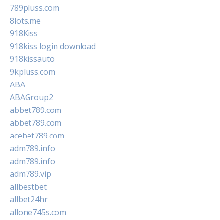
789pluss.com
8lots.me
918Kiss
918kiss login download
918kissauto
9kpluss.com
ABA
ABAGroup2
abbet789.com
abbet789.com
acebet789.com
adm789.info
adm789.info
adm789.vip
allbestbet
allbet24hr
allone745s.com