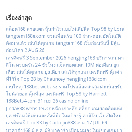
เรื่องล่าสุด
สล็อต168 สายแตก ลุ้นกำไรแบบไม่เสียฟีล Top 98 by Lora
tangtem168e.com ชวนเพื่อนรับ 100 ฝาก-ถอน อัตโนมัติ
คัดมาแล้ว เล่นได้ทุกเกม tangtem168 เริ่มก่อนวันนี้ มีลุ้น
ก่อนใคร 2 AUG 26
เครดิตฟรี 3 September 2026 hengjing168 บริการเกมคา
สิโน ครบครัน 24 ชั่วโมง แจ็คพอตแตก 10M ต่อเดือน ยูส
เดียว เล่นได้ทุกเกม ยูสเดียว เล่นได้ทุกเกม เครดิตฟรี คุ้มค่า
ที่ไว้ใจ Top 28 by Chauncey hengjing168d.com
เว็บใหญ่ 188bet webตรง รวมโปรสล็อตล่าสุด ฝากน้อยรับ
โบนัสเยอะ คุ้มที่สุด เครดิตฟรี Top 58 by Harriett
188Bets4.com 31 ก.ย. 26 casino online
Jinda888 websiteแจกหนัก เจาะลึก สล็อต เกมยอดฮิตแห่ง
ยุค พร้อมวิธีเล่นและสิ่งที่มือใหม่ต้องรู้ คาสิโน เว็บเปิดใหม่
เครดิตฟรี Top 83 by Carlo jin888.asia 17 JUL 69
บาคาร่า168 6 ส.ค. 69 บาคาร่า เปิดมุมมองใหม่ของเกมบา