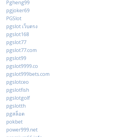
Pgheng99
pgjoker69
PGSlot
pgslot เว็บตรง
pgslot168
pgslot77
pgslot77.com
pgslot99
pgslot9999.co
pgslot999bets.com
pgslotceo
pgslotfish
pgslotgolf
pgslotth
pgสล็อต
pokbet
power999.net