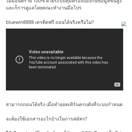
ไม่มีอันตราย 100% ด้วยระบบคุ้มครองป้องกันข้อมูลขั้นสูง
และก็การดูแลโดยคณะทำงานมือโปร
bluewin8888 เครดิตฟรี ถอนได้จริงหรือไม่?
สามารถถอนได้จริง เมื่อทำยอดเทิร์นครบดังที่ระบบกำหนด
จะต้องใช้เอกสารอะไรบ้างในการสมัคร?