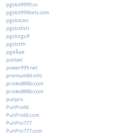
pgslot9999.co
pgslot999bets.com
pgslotceo
pgslotfish
pgslotgolf
pgslotth
pgสล็อต
pokbet
power999.net
premium66.info
proded888x.com
proded888x.com
punpro
PunPro66
PunPro66.com
PunPro777
PunPro777.com