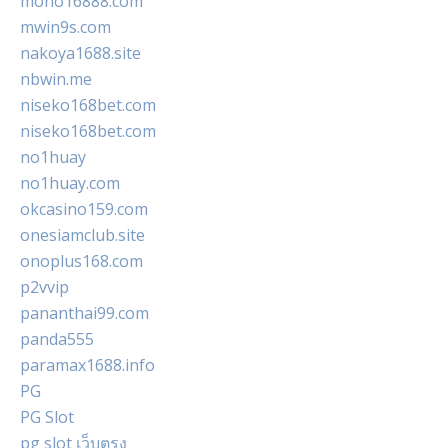
mono16888.com
mwin9s.com
nakoya1688.site
nbwin.me
niseko168bet.com
niseko168bet.com
no1huay
no1huay.com
okcasino159.com
onesiamclub.site
onoplus168.com
p2vvip
pananthai99.com
panda555
paramax1688.info
PG
PG Slot
pg slot เว็บตรง