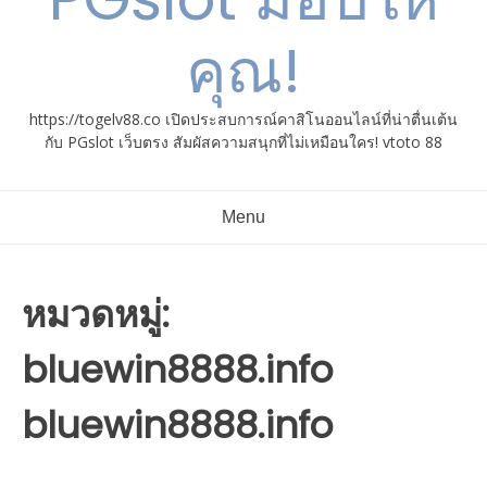
คุณ!
https://togelv88.co เปิดประสบการณ์คาสิโนออนไลน์ที่น่าตื่นเต้น
กับ PGslot เว็บตรง สัมผัสความสนุกที่ไม่เหมือนใคร! vtoto 88
Menu
หมวดหมู่:
bluewin8888.info
bluewin8888.info