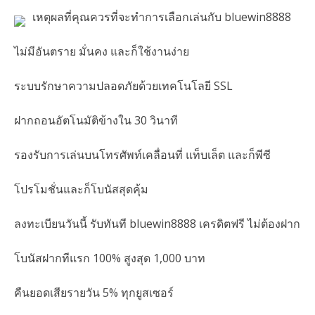
เหตุผลที่คุณควรที่จะทำการเลือกเล่นกับ bluewin8888
ไม่มีอันตราย มั่นคง และก็ใช้งานง่าย
ระบบรักษาความปลอดภัยด้วยเทคโนโลยี SSL
ฝากถอนอัตโนมัติข้างใน 30 วินาที
รองรับการเล่นบนโทรศัพท์เคลื่อนที่ แท็บเล็ต และก็พีซี
โปรโมชั่นและก็โบนัสสุดคุ้ม
ลงทะเบียนวันนี้ รับทันที bluewin8888 เครดิตฟรี ไม่ต้องฝาก
โบนัสฝากทีแรก 100% สูงสุด 1,000 บาท
คืนยอดเสียรายวัน 5% ทุกยูสเซอร์