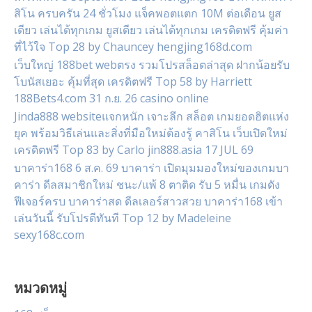
สิโน ครบครัน 24 ชั่วโมง แจ็คพอตแตก 10M ต่อเดือน ยูส
เดียว เล่นได้ทุกเกม ยูสเดียว เล่นได้ทุกเกม เครดิตฟรี คุ้มค่า
ที่ไว้ใจ Top 28 by Chauncey hengjing168d.com
เว็บใหญ่ 188bet webตรง รวมโปรสล็อตล่าสุด ฝากน้อยรับ
โบนัสเยอะ คุ้มที่สุด เครดิตฟรี Top 58 by Harriett
188Bets4.com 31 ก.ย. 26 casino online
Jinda888 websiteแจกหนัก เจาะลึก สล็อต เกมยอดฮิตแห่ง
ยุค พร้อมวิธีเล่นและสิ่งที่มือใหม่ต้องรู้ คาสิโน เว็บเปิดใหม่
เครดิตฟรี Top 83 by Carlo jin888.asia 17 JUL 69
บาคาร่า168 6 ส.ค. 69 บาคาร่า เปิดมุมมองใหม่ของเกมบา
คาร่า ดีลสมาชิกใหม่ ชนะ/แพ้ 8 ตาติด รับ 5 หมื่น เกมดัง
ฟีเจอร์ครบ บาคาร่าสด ดีลเลอร์สาวสวย บาคาร่า168 เข้า
เล่นวันนี้ รับโปรดีทันที Top 12 by Madeleine
sexy168c.com
หมวดหมู่