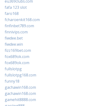
eu369clubs.com
fafa 123 slot
faro168
fcharoenkit168.com
finfinbet789.com
finnivips.com
fiwdee.bet
fiwdee.win
fizz169bet.com
fox689ok.com
fox689ok.com
fullslotpg
fullslotpg168.com
funny18
gachawin168.com
gachawin168.com
gamehit8888.com
gaojing888