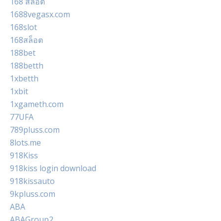
168 สล็อต
1688vegasx.com
168slot
168สล็อต
188bet
188betth
1xbetth
1xbit
1xgameth.com
77UFA
789pluss.com
8lots.me
918Kiss
918kiss login download
918kissauto
9kpluss.com
ABA
ABAGroup2