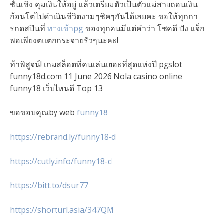
ชั้นเชิง คุมเงินให้อยู่ แล้วเตรียมตัวเป็นตัวแม่สายถอนเงิน
ก้อนโตไปดำเนินชีวิตงามๆชิคๆกันได้เลยคะ ขอให้ทุกกา
รกดสปินที่
ทางเข้าpg
ของทุกคนมีแต่คำว่า โชคดี ปัง แจ็ก
พอเพียงตแตกกระจายรัวๆนะคะ!
ท้าพิสูจน์! เกมสล็อตที่คนเล่นเยอะที่สุดแห่งปี pgslot
funny18d.com 11 June 2026 Nola casino online
funny18 เว็บไหนดี Top 13
ขอขอบคุณby web
funny18
https://rebrand.ly/funny18-d
https://cutly.info/funny18-d
https://bitt.to/dsur77
https://shorturl.asia/347QM