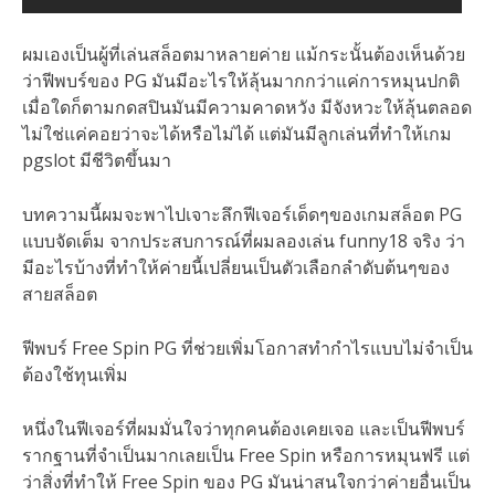
ผมเองเป็นผู้ที่เล่นสล็อตมาหลายค่าย แม้กระนั้นต้องเห็นด้วย
ว่าฟีพบร์ของ PG มันมีอะไรให้ลุ้นมากกว่าแค่การหมุนปกติ
เมื่อใดก็ตามกดสปินมันมีความคาดหวัง มีจังหวะให้ลุ้นตลอด
ไม่ใช่แค่คอยว่าจะได้หรือไม่ได้ แต่มันมีลูกเล่นที่ทำให้เกม
pgslot มีชีวิตขึ้นมา
บทความนี้ผมจะพาไปเจาะลึกฟีเจอร์เด็ดๆของเกมสล็อต PG
แบบจัดเต็ม จากประสบการณ์ที่ผมลองเล่น funny18 จริง ว่า
มีอะไรบ้างที่ทำให้ค่ายนี้เปลี่ยนเป็นตัวเลือกลำดับต้นๆของ
สายสล็อต
ฟีพบร์ Free Spin PG ที่ช่วยเพิ่มโอกาสทำกำไรแบบไม่จำเป็น
ต้องใช้ทุนเพิ่ม
หนึ่งในฟีเจอร์ที่ผมมั่นใจว่าทุกคนต้องเคยเจอ และเป็นฟีพบร์
รากฐานที่จำเป็นมากเลยเป็น Free Spin หรือการหมุนฟรี แต่
ว่าสิ่งที่ทำให้ Free Spin ของ PG มันน่าสนใจกว่าค่ายอื่นเป็น