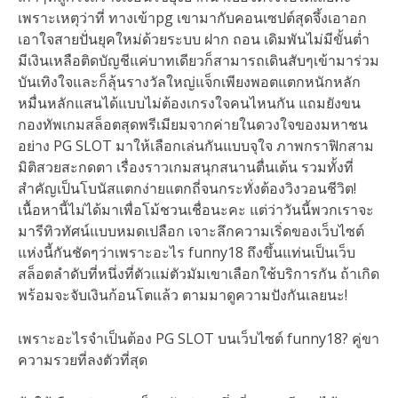
เพราะเหตุว่าที่ ทางเข้าpg เขามากับคอนเซปต์สุดจึ้งเอาอก
เอาใจสายปั่นยุคใหม่ด้วยระบบ ฝาก ถอน เดิมพันไม่มีขั้นต่ำ
มีเงินเหลือติดบัญชีแค่บาทเดียวก็สามารถเดินสับๆเข้ามาร่วม
บันเทิงใจและก็ลุ้นรางวัลใหญ่แจ็กเพียงพอตแตกหนักหลัก
หมื่นหลักแสนได้แบบไม่ต้องเกรงใจคนไหนกัน แถมยังขน
กองทัพเกมสล็อตสุดพรีเมียมจากค่ายในดวงใจของมหาชน
อย่าง PG SLOT มาให้เลือกเล่นกันแบบจุใจ ภาพกราฟิกสาม
มิติสวยสะกดตา เรื่องราวเกมสนุกสนานตื่นเต้น รวมทั้งที่
สำคัญเป็นโบนัสแตกง่ายแตกถี่จนกระทั่งต้องวิงวอนชีวิต!
เนื้อหานี้ไม่ได้มาเพื่อโม้ชวนเชื่อนะคะ แต่ว่าวันนี้พวกเราจะ
มารีทิวทัศน์แบบหมดเปลือก เจาะลึกความเริ่ดของเว็บไซต์
แห่งนี้กันชัดๆว่าเพราะอะไร funny18 ถึงขึ้นแท่นเป็นเว็บ
สล็อตลำดับที่หนึ่งที่ตัวแม่ตัวมัมเขาเลือกใช้บริการกัน ถ้าเกิด
พร้อมจะจับเงินก้อนโตแล้ว ตามมาดูความปังกันเลยนะ!
เพราะอะไรจำเป็นต้อง PG SLOT บนเว็บไซต์ funny18? คู่ขา
ความรวยที่ลงตัวที่สุด