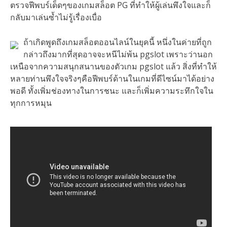
ตรวจฟีพบร์เด็ดๆของเกมสล็อต PG ที่ทำให้ผู้เล่นพึงใจและก็
กลับมาเล่นซ้ำไม่รู้เรื่องเบื่อ
ถ้าเกิดพูดถึงเกมสล็อตออนไลน์ในยุคนี้ หนึ่งในค่ายที่ถูก
กล่าวถึงมากที่สุดอาจจะหนีไม่พ้น pgslot เพราะว่านอก
เหนือจากความสนุกสนานของตัวเกม pgslot แล้ว สิ่งที่ทำให้
หลายท่านพึงใจจริงๆคือฟีพบร์ด้านในเกมที่ดีไซน์มาได้อย่าง
พอดี ทั้งเพิ่มช่องทางในการชนะ และก็เพิ่มความระทึกใจใน
ทุกการหมุน