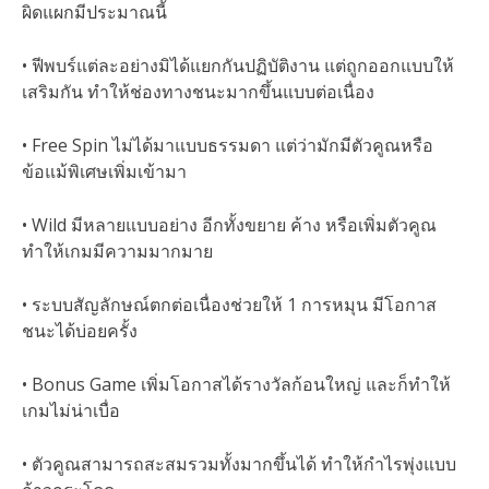
ผิดแผกมีประมาณนี้
• ฟีพบร์แต่ละอย่างมิได้แยกกันปฏิบัติงาน แต่ถูกออกแบบให้
เสริมกัน ทำให้ช่องทางชนะมากขึ้นแบบต่อเนื่อง
• Free Spin ไม่ได้มาแบบธรรมดา แต่ว่ามักมีตัวคูณหรือ
ข้อแม้พิเศษเพิ่มเข้ามา
• Wild มีหลายแบบอย่าง อีกทั้งขยาย ค้าง หรือเพิ่มตัวคูณ
ทำให้เกมมีความมากมาย
• ระบบสัญลักษณ์ตกต่อเนื่องช่วยให้ 1 การหมุน มีโอกาส
ชนะได้บ่อยครั้ง
• Bonus Game เพิ่มโอกาสได้รางวัลก้อนใหญ่ และก็ทำให้
เกมไม่น่าเบื่อ
• ตัวคูณสามารถสะสมรวมทั้งมากขึ้นได้ ทำให้กำไรพุ่งแบบ