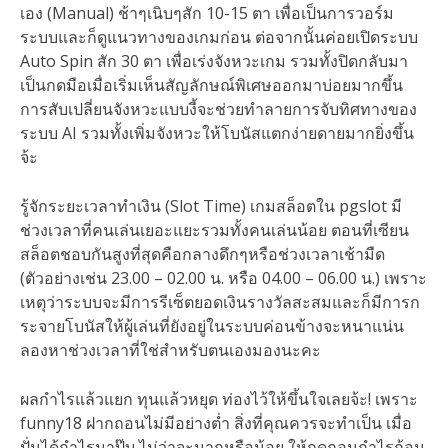
เอง (Manual) ช้าๆเนิบๆสัก 10-15 ตา เพื่อเป็นการวอร์ม
ระบบและก็ดูแนวทางของเกมก่อน ต่อจากนั้นค่อยเปิดระบบ
Auto Spin สัก 30 ตา เพื่อเร่งจังหวะเกม รวมทั้งปิดกลับมา
เป็นกดมือเมื่อเริ่มเห็นสัญลักษณ์พิเศษออกมาบ่อยมากขึ้น
การสับเปลี่ยนจังหวะแบบงี้จะช่วยทำลายการจับทิศทางของ
ระบบ AI รวมทั้งเพิ่มจังหวะให้โบนัสแตกง่ายดายมากยิ่งขึ้น
จ้ะ
รู้จักระยะเวลาทำเงิน (Slot Time) เกมสล็อตใน pgslot มี
ช่วงเวลาที่คนเล่นเยอะแยะรวมทั้งคนเล่นน้อย ตอนที่เซียน
สล็อตชอบกันสูงที่สุดคือกลางดึกๆหรือช่วงเวลาเช้ามืด
(ตัวอย่างเช่น 23.00 – 02.00 น. หรือ 04.00 – 06.00 น.) เพราะ
เหตุว่าระบบจะมีการรีเซ็ตยอดเงินรางวัลสะสมและก็มีการก
ระจายโบนัสให้ผู้เล่นที่ยังอยู่ในระบบค่อนข้างจะหนาแน่น
ลองหาช่วงเวลาที่ใช่สำหรับตนเองมองนะคะ
ผลกำไรแล้วแยก ทุนแล้วหยุด ท่องไว้ให้ขึ้นใจเลยจ้ะ! เพราะ
funny18 ฝากถอนไม่มีอย่างต่ำ สิ่งที่คุณควรจะทำเป็น เมื่อ
ปั่นได้กำไรมาปุ๊บ ไม่ว่าจะมากหรือน้อย ให้กดถอนกำไรก้อน