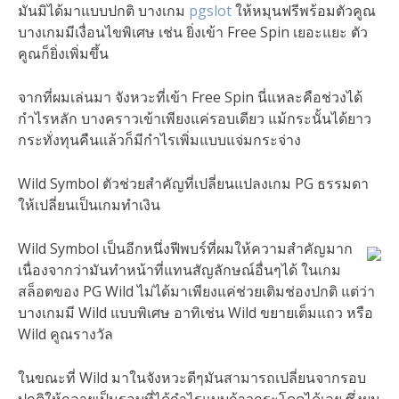
มันมิได้มาแบบปกติ บางเกม
pgslot
ให้หมุนฟรีพร้อมตัวคูณ
บางเกมมีเงื่อนไขพิเศษ เช่น ยิ่งเข้า Free Spin เยอะแยะ ตัว
คูณก็ยิ่งเพิ่มขึ้น
จากที่ผมเล่นมา จังหวะที่เข้า Free Spin นี่แหละคือช่วงได้
กำไรหลัก บางคราวเข้าเพียงแค่รอบเดียว แม้กระนั้นได้ยาว
กระทั่งทุนคืนแล้วก็มีกำไรเพิ่มแบบแจ่มกระจ่าง
Wild Symbol ตัวช่วยสำคัญที่เปลี่ยนแปลงเกม PG ธรรมดา
ให้เปลี่ยนเป็นเกมทำเงิน
Wild Symbol เป็นอีกหนึ่งฟีพบร์ที่ผมให้ความสำคัญมาก
เนื่องจากว่ามันทำหน้าที่แทนสัญลักษณ์อื่นๆได้ ในเกม
สล็อตของ PG Wild ไม่ได้มาเพียงแค่ช่วยเติมช่องปกติ แต่ว่า
บางเกมมี Wild แบบพิเศษ อาทิเช่น Wild ขยายเต็มแถว หรือ
Wild คูณรางวัล
ในขณะที่ Wild มาในจังหวะดีๆมันสามารถเปลี่ยนจากรอบ