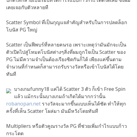
ปกติให้กลายเป็นรอบที่ได้กำไรแบบก้าวกระโดดได้เลย ซึ่งผม
เคยเจอกับตัวหลายที
Scatter Symbol ที่เป็นกุญแจสำคัญสำหรับในการปลดล็อก
โบนัส PG ใหญ่
Scatter เป็นฟีพบร์ที่หลายคนรอ เพราะเหตุว่ามันมักจะเป็น
ตัวเปิดไปสู่โหมดโบนัสต่างๆสิ่งที่ผมถูกใจเป็น Scatter ของ
PG ไม่มีความจำเป็นต้องเรียงชิดกันก็ได้ เพียงแค่ขึ้นตาม
จำนวนที่กำหนดก็สามารถรับรางวัลหรือเข้าโบนัสได้โดย
ทันที
บางเกมfunny18 แค่ได้ Scatter 3 ตัว ก็เข้า Free Spin
แล้ว แม้กระนั้นบางเกมถ้าเกิดได้มากกว่านั้น
robanopan.net
รางวัลจะมากขึ้นแบบเห็นได้ชัด ทำให้ทุก
ครั้งที่เห็น Scatter โผล่มา มันมีหวังโดยทันที
Multipliers หรือตัวคูณรางวัล PG ที่ช่วยเพิ่มกำไรแบบก้าว
กระโดด