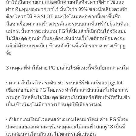
ถ้าให้เลือกค่ายเกมสล็อตสักค่ายหนึ่งที่จะฝากผีฝากไข้และ
ฝากเงินทุนของพวกเราไว้ มั่นใจว่า 99% ของนักเสี่ยงดวงจำ
ต้องโหวตให้ PG SLOT แน่ๆใช่ไหมคะ? ค่ายนี้เขาขึ้นชื่อ
ลือชาเรื่องความสร้างสรรค์และระบบเกมที่แฟร์กับผู้เล่นที่สุด
แม้กระนั้นการจะเล่นเกม PG ให้ปังแล้วก็เบิกเงินได้จริงแบบ
ไม่มีสะดุด คุณจำเป็นจะต้องเล่นผ่านเว็บไซต์ตรงป้อมคงจะ
แล้วก็มีระบบระเบียบข้างหลังบ้านที่เสถียรอย่าง ทางเข้าpg
จ้ะ
3 เหตุผลที่ทำให้ค่าย PG บนเว็บไซต์แห่งนี้พรีเมียมกว่าคนใด
• ความลื่นไถลไหลระดับ 5G: ระบบเซิร์ฟเวอร์ของ pgslot
เชื่อมต่อกับค่าย PG โดยตรง ทำให้เวลาปั่นสล็อตไม่มีอาการ
กระตุก ไหลลื่นไม่มีสะดุด จังหวะโบนัสหรือฟีพบร์ฟรีสปินเข้า
เป็นเข้าเน้นๆไม่มีอาการเด้งหลุดให้เสียอารมณ์
• อัปเดตเกมใหม่ไวแสงสว่าง: เกมไหนมาใหม่ ค่าย PG พึ่งจะ
ปลดปล่อยออกมาสดๆร้อนๆคุณจะได้เล่นที่ funny18 เป็นที่
แรกก่อนคนไหนกันแน่ ไม่ตกเทรนด์แน่นอน