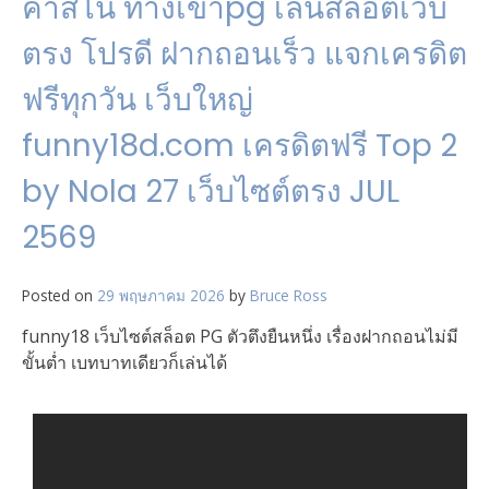
คาสิโน ทางเข้าpg เล่นสล็อตเว็บ
ตรง โปรดี ฝากถอนเร็ว แจกเครดิต
ฟรีทุกวัน เว็บใหญ่
funny18d.com เครดิตฟรี Top 2
by Nola 27 เว็บไซต์ตรง JUL
2569
Posted on
29 พฤษภาคม 2026
by
Bruce Ross
funny18 เว็บไซต์สล็อต PG ตัวตึงยืนหนึ่ง เรื่องฝากถอนไม่มี
ขั้นต่ำ เบทบาทเดียวก็เล่นได้