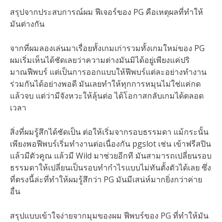
สรุปจากประสบการณ์ผม ฟีเจอร์ของ PG คือเหตุผลที่ทำให้
มันต่างกัน
จากที่ผมลองเล่นมาเรื่อยทั้งเกมเก่ารวมทั้งเกมใหม่ของ PG
ผมเริ่มเห็นได้ชัดเลยว่าความต่างมันมิได้อยู่เพียงแค่ปริ
มาณฟีพบร์ แต่เป็นการออกแบบให้ฟีพบร์แต่ละอย่างทำงาน
ร่วมกันได้อย่างพอดี มันเลยทำให้ทุกการหมุนไม่ใช่แค่กด
แล้วจบ แต่ว่ามีจังหวะให้ลุ้นต่อ ได้โอกาสกลับเกมได้ตลอด
เวลา
สิ่งที่ผมรู้สึกได้ชัดเป็น ต่อให้เริ่มจากรอบธรรมดา แม้กระนั้น
เพียงพอฟีพบร์เริ่มทำงานต่อเนื่องกัน pgslot เช่น เข้าฟรีสปิน
แล้วมีตัวคูณ แล้วมี Wild มาช่วยอีกที มันสามารถเปลี่ยนรอบ
ธรรมดาให้เปลี่ยนเป็นรอบทำกำไรแบบไม่ทันตั้งตัวได้เลย ซึ่ง
ที่ตรงนี้ล่ะที่ทำให้ผมรู้สึกว่า PG มันมีเสน่ห์มากยิ่งกว่าค่าย
อื่น
สรุปแบบเข้าใจง่ายจากมุมของผม ฟีพบร์ของ PG ที่ทำให้มัน