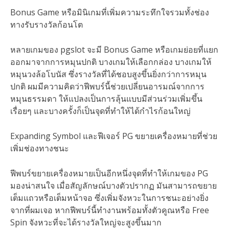
Bonus Game หรือมินิเกมที่เพิ่มความระทึกใจรวมทั้งช่อง
ทางรับรางวัลก้อนโต
หลายเกมของ pgslot จะมี Bonus Game หรือเกมย่อยที่แยก
ออกมาจากการหมุนปกติ บางเกมให้เลือกกล่อง บางเกมให้
หมุนวงล้อโบนัส ซึ่งรางวัลที่ได้ชอบสูงขึ้นยิ่งกว่าการหมุน
ปกติ ผมมีความคิดว่าฟีพบร์นี้ช่วยเปลี่ยนอารมณ์จากการ
หมุนธรรมดา ให้แปลงเป็นการลุ้นแบบมีส่วนร่วมเพิ่มขึ้น
เรื่อยๆ และบางครั้งก็เป็นจุดที่ทำให้ได้กำไรก้อนใหญ่
Expanding Symbol และฟีเจอร์ PG ขยายเครื่องหมายที่ช่วย
เพิ่มช่องทางชนะ
ฟีพบร์ขยายเครื่องหมายเป็นอีกหนึ่งจุดที่ทำให้เกมของ PG
มองน่าสนใจ เมื่อสัญลักษณ์บางตัวปรากฏ มันสามารถขยาย
เต็มแถวหรือเต็มหน้าจอ ซึ่งเพิ่มจังหวะในการชนะอย่างยิ่ง
จากที่ผมเจอ หากฟีพบร์นี้ทำงานพร้อมทั้งตัวคูณหรือ Free
Spin จังหวะที่จะได้รางวัลใหญ่จะสูงขึ้นมาก