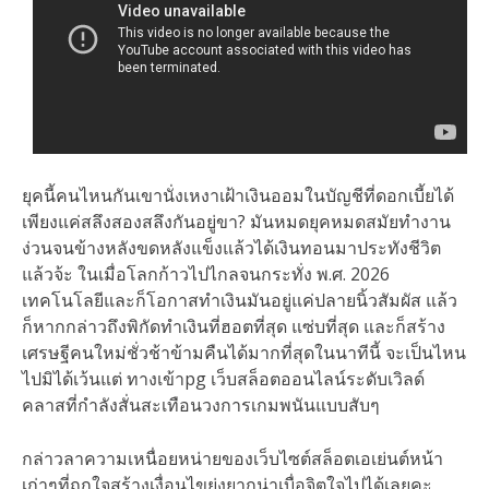
ยุคนี้คนไหนกันเขานั่งเหงาเฝ้าเงินออมในบัญชีที่ดอกเบี้ยได้
เพียงแค่สลึงสองสลึงกันอยู่ขา? มันหมดยุคหมดสมัยทำงาน
ง่วนจนข้างหลังขดหลังแข็งแล้วได้เงินทอนมาประทังชีวิต
แล้วจ้ะ ในเมื่อโลกก้าวไปไกลจนกระทั่ง พ.ศ. 2026
เทคโนโลยีและก็โอกาสทำเงินมันอยู่แค่ปลายนิ้วสัมผัส แล้ว
ก็หากกล่าวถึงพิกัดทำเงินที่ฮอตที่สุด แซ่บที่สุด และก็สร้าง
เศรษฐีคนใหม่ชั่วช้าข้ามคืนได้มากที่สุดในนาทีนี้ จะเป็นไหน
ไปมิได้เว้นแต่ ทางเข้าpg เว็บสล็อตออนไลน์ระดับเวิลด์
คลาสที่กำลังสั่นสะเทือนวงการเกมพนันแบบสับๆ
กล่าวลาความเหนื่อยหน่ายของเว็บไซต์สล็อตเอเย่นต์หน้า
เก่าๆที่ถูกใจสร้างเงื่อนไขยุ่งยากน่าเบื่อจิตใจไปได้เลยคะ