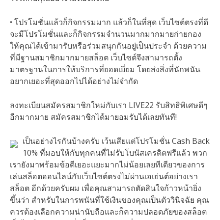
• โปรโมชั่นแล้วก็กิจกรรมมาก แล้วก็ในที่สุด เว็บไซต์ตรงที่ดี
จะมีโปรโมชั่นและก็กิจกรรมจำนวนมากมากมายก่ายกอง
ให้คุณได้เข้ามารับหรือร่วมสนุกกันอยู่เป็นประจำ ด้วยความ
ที่มีฐานสมาชิกมากมายสล็อต เว็บไซต์จึงสามารถตั้ง
มาตรฐานในการให้บริการที่ยอดเยี่ยม โดยส่งสิ่งที่นักพนัน
อยากเยอะที่สุดออกไปได้อย่างไม่จำกัด
ลงทะเบียนสมัครสมาชิกใหม่กับเรา LIVE22 รับสิทธิพิเศษดีๆ
อีกมากมาย สมัครสมาชิกได้มายอมรับได้เลยทันที!
เป็นอย่างไรกันบ้างครับ เว้นเสียแต่โปรโมชั่น Cash Back
10% ที่มอบให้กับทุกคนที่ไม่รับโบนัสเครดิตฟรีแล้ว พวก
เรายังมาพร้อมข้อดีเยอะแยะมากไม่น้อยเลยทีเดียวของการ
เล่นสล็อตออนไลน์กับเว็บไซต์ตรงไม่ผ่านเอเย่นต์อย่างเรา
สล็อต อีกด้วยครับผม เพื่อคุณสามารถตัดสินใจก้าวหน้ายิ่ง
ขึ้นว่า สำหรับในการพนันที่ใช้เงินของคุณเป็นตัววินิจฉัย คุณ
ควรต้องเลือกความน่านับถือและก็ความปลอดภัยของสล็อต