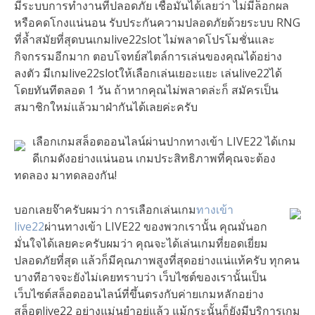
มีระบบการทำงานที่ปลอดภัย เชื่อมั่นได้เลยว่า ไม่มีล็อกผล
หรือคดโกงแน่นอน รับประกันความปลอดภัยด้วยระบบ RNG
ที่ล้ำสมัยที่สุดบนเกมlive22slot ไม่พลาดโปรโมชั่นและ
กิจกรรมอีกมาก ตอบโจทย์สไตล์การเล่นของคุณได้อย่าง
ลงตัว มีเกมlive22slotให้เลือกเล่นเยอะแยะ เล่นlive22ได้
โดยทันทีตลอด 1 วัน ถ้าหากคุณไม่พลาดล่ะก็ สมัครเป็น
สมาชิกใหม่แล้วมาฝ่ากันได้เลยค่ะครับ
เลือกเกมสล็อตออนไลน์ผ่านปากทางเข้า LIVE22 ได้เกม
ดีเกมดังอย่างแน่นอน เกมประสิทธิภาพที่คุณจะต้อง
ทดลอง มาทดลองกัน!
บอกเลยจ๊าครับผมว่า การเลือกเล่นเกม
ทางเข้า
live22
ผ่านทางเข้า LIVE22 ของพวกเรานั้น คุณมั่นอก
มั่นใจได้เลยคะครับผมว่า คุณจะได้เล่นเกมที่ยอดเยี่ยม
ปลอดภัยที่สุด แล้วก็มีคุณภาพสูงที่สุดอย่างแน่แท้ครับ ทุกคน
บางทีอาจจะยังไม่เคยทราบว่า เว็บไซต์ของเรานั้นเป็น
เว็บไซต์สล็อตออนไลน์ที่ขึ้นตรงกับค่ายเกมหลักอย่าง
สล็อตlive22 อย่างแม่นยำอยู่แล้ว แม้กระนั้นก็ยังมีบริการเกม