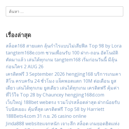
ค้นหา
สำหรับ:
เรื่องล่าสุด
สล็อต168 สายแตก ลุ้นกำไรแบบไม่เสียฟีล Top 98 by Lora
tangtem168e.com ชวนเพื่อนรับ 100 ฝาก-ถอน อัตโนมัติ
คัดมาแล้ว เล่นได้ทุกเกม tangtem168 เริ่มก่อนวันนี้ มีลุ้น
ก่อนใคร 2 AUG 26
เครดิตฟรี 3 September 2026 hengjing168 บริการเกมคา
สิโน ครบครัน 24 ชั่วโมง แจ็คพอตแตก 10M ต่อเดือน ยูส
เดียว เล่นได้ทุกเกม ยูสเดียว เล่นได้ทุกเกม เครดิตฟรี คุ้มค่า
ที่ไว้ใจ Top 28 by Chauncey hengjing168d.com
เว็บใหญ่ 188bet webตรง รวมโปรสล็อตล่าสุด ฝากน้อยรับ
โบนัสเยอะ คุ้มที่สุด เครดิตฟรี Top 58 by Harriett
188Bets4.com 31 ก.ย. 26 casino online
Jinda888 websiteแจกหนัก เจาะลึก สล็อต เกมยอดฮิตแห่ง