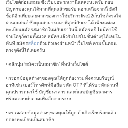
เว็บไซต์ก่อนเสมอ ซึ่งเว็บขอพวกเรานี่แหละนะครับ ตอบ
ปัญหาของคุณได้มากที่สุดแล้วขอรับ นอกเหนือจากนี้ ยังมี
ข้อดีอีกเพียบเลยมากของการใช้บริการlive22เว็บไซต์ตรงไม่
ผ่านเอเย่นต์ ซึ่งคุณสามารถมาพิสูจน์กับเราได้ เพียงแต่ลง
ทะเบียนสมัครสมาชิกใหม่กับเราวันนี้ สมัครฟรี ไม่มีค่าใช้
จ่ายใดๆก็ตามทั้งมวล สมัครแล้วรับโปรโมชั่นต่างๆได้เลยใน
ทันที สมัคร
สล็อต
ด้วยตัวเองผ่านหน้าเว็บไซต์ ตามขั้นตอน
ต่างๆดังนี้ได้เลยครับ
• คลิกปุ่ม ‘สมัครเป็นสมาชิก’ ที่หน้าเว็บไซต์
• กรอกข้อมูลต่างๆของคุณให้ถูกต้องรวมทั้งครบบริบรูณ์
อาทิเช่น เบอร์โทรศัพท์มือถือ รหัส OTP ที่ได้รับ รหัสผ่านที่
คุณปรารถนาใช้ บัญชีธนาคาร และก็เลขบัญชีธนาคาร
พร้อมตอบคำถามเพิ่มอีกจากระบบ
• ตรวจสอบข้อมูลต่างๆของคุณให้ถูก ถ้าเกิดเรียบร้อยแล้ว
กดลงทะเบียนเป็นสมาชิก