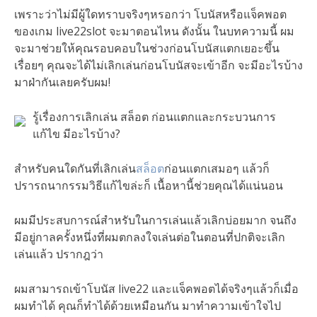
เพราะว่าไม่มีผู้ใดทราบจริงๆหรอกว่า โบนัสหรือแจ็คพอต
ของเกม live22slot จะมาตอนไหน ดังนั้น ในบทความนี้ ผม
จะมาช่วยให้คุณรอบคอบในช่วงก่อนโบนัสแตกเยอะขึ้น
เรื่อยๆ คุณจะได้ไม่เลิกเล่นก่อนโบนัสจะเข้าอีก จะมีอะไรบ้าง
มาฝ่ากันเลยครับผม!
รู้เรื่องการเลิกเล่น สล็อต ก่อนแตกและกระบวนการ
แก้ไข มีอะไรบ้าง?
สำหรับคนใดกันที่เลิกเล่น
สล็อต
ก่อนแตกเสมอๆ แล้วก็
ปรารถนากรรมวิธีแก้ไขล่ะก็ เนื้อหานี้ช่วยคุณได้แน่นอน
ผมมีประสบการณ์สำหรับในการเล่นแล้วเลิกบ่อยมาก จนถึง
มีอยู่กาลครั้งหนึ่งที่ผมตกลงใจเล่นต่อในตอนที่ปกติจะเลิก
เล่นแล้ว ปรากฎว่า
ผมสามารถเข้าโบนัส live22 และแจ็คพอตได้จริงๆแล้วก็เมื่อ
ผมทำได้ คุณก็ทำได้ด้วยเหมือนกัน มาทำความเข้าใจไป