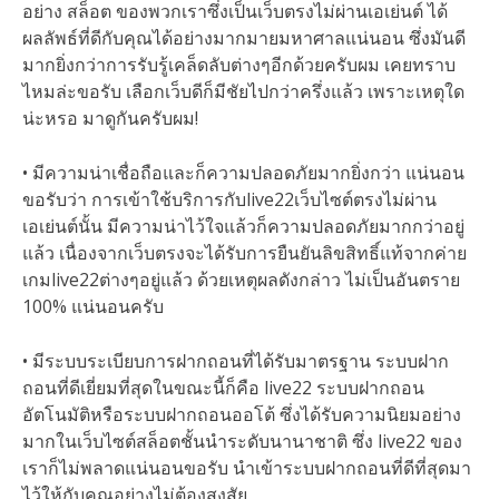
อย่าง สล็อต ของพวกเราซึ่งเป็นเว็บตรงไม่ผ่านเอเย่นต์ ได้
ผลลัพธ์ที่ดีกับคุณได้อย่างมากมายมหาศาลแน่นอน ซึ่งมันดี
มากยิ่งกว่าการรับรู้เคล็ดลับต่างๆอีกด้วยครับผม เคยทราบ
ไหมล่ะขอรับ เลือกเว็บดีก็มีชัยไปกว่าครึ่งแล้ว เพราะเหตุใด
น่ะหรอ มาดูกันครับผม!
• มีความน่าเชื่อถือและก็ความปลอดภัยมากยิ่งกว่า แน่นอน
ขอรับว่า การเข้าใช้บริการกับlive22เว็บไซต์ตรงไม่ผ่าน
เอเย่นต์นั้น มีความน่าไว้ใจแล้วก็ความปลอดภัยมากกว่าอยู่
แล้ว เนื่องจากเว็บตรงจะได้รับการยืนยันลิขสิทธิ์แท้จากค่าย
เกมlive22ต่างๆอยู่แล้ว ด้วยเหตุผลดังกล่าว ไม่เป็นอันตราย
100% แน่นอนครับ
• มีระบบระเบียบการฝากถอนที่ได้รับมาตรฐาน ระบบฝาก
ถอนที่ดีเยี่ยมที่สุดในขณะนี้ก็คือ live22 ระบบฝากถอน
อัตโนมัติหรือระบบฝากถอนออโต้ ซึ่งได้รับความนิยมอย่าง
มากในเว็บไซต์สล็อตชั้นนำระดับนานาชาติ ซึ่ง live22 ของ
เราก็ไม่พลาดแน่นอนขอรับ นำเข้าระบบฝากถอนที่ดีที่สุดมา
ไว้ให้กับคุณอย่างไม่ต้องสงสัย