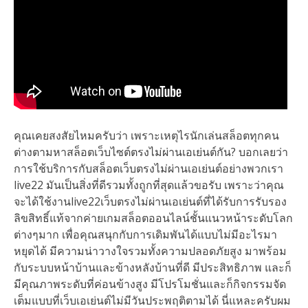
คุณเคยสงสัยไหมครับว่า เพราะเหตุไรนักเล่นสล็อตทุกคน
ต่างตามหาสล็อตเว็บไซต์ตรงไม่ผ่านเอเย่นต์กัน? บอกเลยว่า
การใช้บริการกับสล็อตเว็บตรงไม่ผ่านเอเย่นต์อย่างพวกเรา
live22 มันเป็นสิ่งที่ดีรวมทั้งถูกที่สุดแล้วขอรับ เพราะว่าคุณ
จะได้ใช้งานlive22เว็บตรงไม่ผ่านเอเย่นต์ที่ได้รับการรับรอง
ลิขสิทธิ์แท้จากค่ายเกมสล็อตออนไลน์ชั้นแนวหน้าระดับโลก
ต่างๆมาก เพื่อคุณสนุกกับการเดิมพันได้แบบไม่มีอะไรมา
หยุดได้ มีความน่าวางใจรวมทั้งความปลอดภัยสูง มาพร้อม
กับระบบหน้าบ้านและข้างหลังบ้านที่ดี มีประสิทธิภาพ และก็
มีคุณภาพระดับที่ค่อนข้างสูง มีโปรโมชั่นและก็กิจกรรมจัด
เต็มแบบที่เว็บเอเย่นต์ไม่มีวันประพฤติตามได้ นี่แหละครับผม