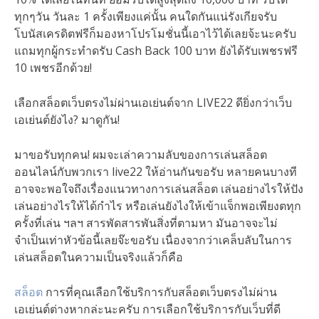
ทุกๆวัน วันละ 1 ครั้งเพียงแค่นั้น คนใดกันแน่รังเกียจรับ
โบนัสเครดิตฟรีก็มองหาโปรโมชั่นนี้เอาไว้ได้เลยจ้ะนะครับ
แถมทุกผู้กระทำดรับ Cash Back 100 บาท ยังได้รับเพชรฟรี
10 เพชรอีกด้วย!
เลือกสล็อตเว็บตรงไม่ผ่านเอเย่นต์จาก LIVE22 ดียิ่งกว่าเว็บ
เอเย่นต์ยังไง? มาดูกัน!
มาขอรับทุกคน! ผมจะเล่าความลับของการเล่นสล็อต
ออนไลน์กับพวกเรา live22 ให้อ่านกันขอรับ หลายคนบางที
อาจจะพอใจถึงเรื่องแนวทางการเล่นสล็อต เล่นอย่างไรให้ปัง
เล่นอย่างไรให้ได้กำไร หรือเล่นยังไงให้เข้าแจ็กพอเพียงตทุก
ครั้งที่เล่น ฯลฯ สารพัดสารพันสิ่งที่ตามหา มันอาจจะไม่
จำเป็นเท่าหัวข้อนี้เลยจ๊ะขอรับ เนื่องจากว่าเคล็บลับในการ
เล่นสล็อตในความเป็นจริงแล้วก็คือ
สล็อต
การที่คุณเลือกใช้บริการกับสล็อตเว็บตรงไม่ผ่าน
เอเย่นต์ต่างหากล่ะนะครับ การเลือกใช้บริการกับเว็บที่ดี