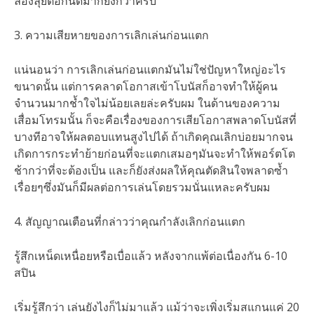
ลองลุยต่อกันดีมากยิ่งกว่าครับ
3. ความเสียหายของการเลิกเล่นก่อนแตก
แน่นอนว่า การเลิกเล่นก่อนแตกมันไม่ใช่ปัญหาใหญ่อะไร
ขนาดนั้น แต่การคลาดโอกาสเข้าโบนัสก็อาจทำให้ผู้คน
จำนวนมากช้ำใจไม่น้อยเลยล่ะครับผม ในด้านของความ
เสื่อมโทรมนั้น ก็จะคือเรื่องของการเสียโอกาสพลาดโบนัสที่
บางทีอาจให้ผลตอบแทนสูงไปได้ ถ้าเกิดคุณเลิกบ่อยมากจน
เกิดการกระทำย้ายก่อนที่จะแตกเสมอๆมันจะทำให้พอร์ตโต
ช้ากว่าที่จะต้องเป็น และก็ยังส่งผลให้คุณตัดสินใจพลาดซ้ำ
เรื่อยๆซึ่งมันก็มีผลต่อการเล่นโดยรวมนั่นแหละครับผม
4. สัญญาณเตือนที่กล่าวว่าคุณกำลังเลิกก่อนแตก
รู้สึกเหน็ดเหนื่อยหรือเบื่อแล้ว หลังจากแพ้ต่อเนื่องกัน 6-10
สปิน
เริ่มรู้สึกว่า เล่นยังไงก็ไม่มาแล้ว แม้ว่าจะเพิ่งเริ่มสแกนแค่ 20