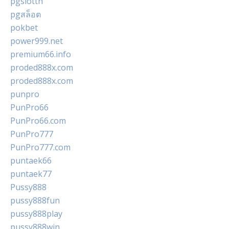
pgslotth
pgสล็อต
pokbet
power999.net
premium66.info
proded888x.com
proded888x.com
punpro
PunPro66
PunPro66.com
PunPro777
PunPro777.com
puntaek66
puntaek77
Pussy888
pussy888fun
pussy888play
pussy888win