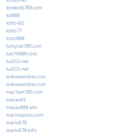
london45
london6789.com
lot888
lotto432
lotto77
lotto888
luckycat789.com
luis16888.com
lux555.net
lux555.net
m4newonline.com
m4newonline.com
mac1bet789.com
macau69
macau888.win
marinapluss.com
mario678
mario678.info