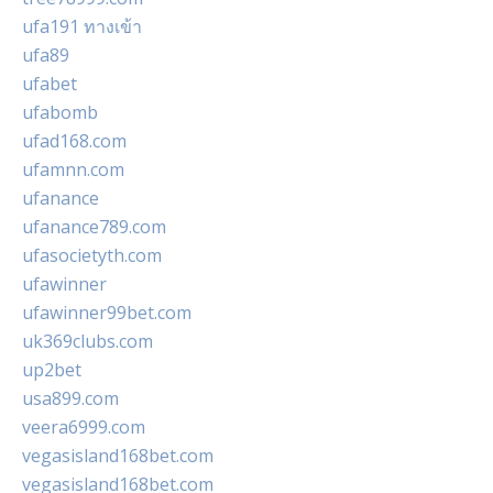
ufa191 ทางเข้า
ufa89
ufabet
ufabomb
ufad168.com
ufamnn.com
ufanance
ufanance789.com
ufasocietyth.com
ufawinner
ufawinner99bet.com
uk369clubs.com
up2bet
usa899.com
veera6999.com
vegasisland168bet.com
vegasisland168bet.com