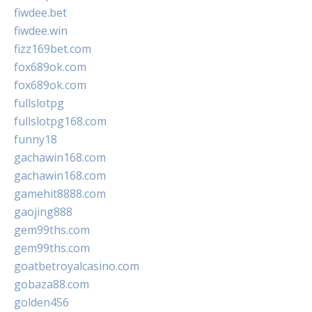
fiwdee.bet
fiwdee.win
fizz169bet.com
fox689ok.com
fox689ok.com
fullslotpg
fullslotpg168.com
funny18
gachawin168.com
gachawin168.com
gamehit8888.com
gaojing888
gem99ths.com
gem99ths.com
goatbetroyalcasino.com
gobaza88.com
golden456