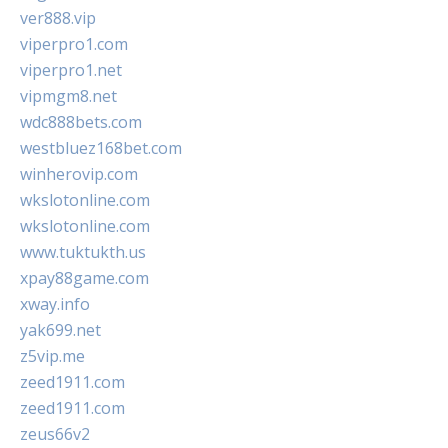
ver888.vip
viperpro1.com
viperpro1.net
vipmgm8.net
wdc888bets.com
westbluez168bet.com
winherovip.com
wkslotonline.com
wkslotonline.com
www.tuktukth.us
xpay88game.com
xway.info
yak699.net
z5vip.me
zeed1911.com
zeed1911.com
zeus66v2