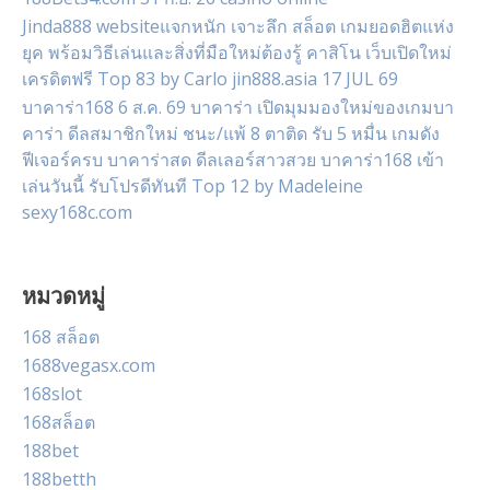
Jinda888 websiteแจกหนัก เจาะลึก สล็อต เกมยอดฮิตแห่ง
ยุค พร้อมวิธีเล่นและสิ่งที่มือใหม่ต้องรู้ คาสิโน เว็บเปิดใหม่
เครดิตฟรี Top 83 by Carlo jin888.asia 17 JUL 69
บาคาร่า168 6 ส.ค. 69 บาคาร่า เปิดมุมมองใหม่ของเกมบา
คาร่า ดีลสมาชิกใหม่ ชนะ/แพ้ 8 ตาติด รับ 5 หมื่น เกมดัง
ฟีเจอร์ครบ บาคาร่าสด ดีลเลอร์สาวสวย บาคาร่า168 เข้า
เล่นวันนี้ รับโปรดีทันที Top 12 by Madeleine
sexy168c.com
หมวดหมู่
168 สล็อต
1688vegasx.com
168slot
168สล็อต
188bet
188betth