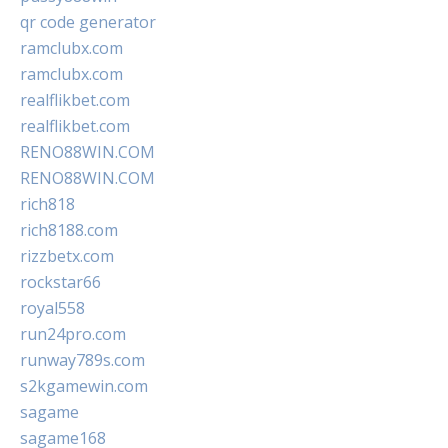
qr code generator
ramclubx.com
ramclubx.com
realflikbet.com
realflikbet.com
RENO88WIN.COM
RENO88WIN.COM
rich818
rich8188.com
rizzbetx.com
rockstar66
royal558
run24pro.com
runway789s.com
s2kgamewin.com
sagame
sagame168