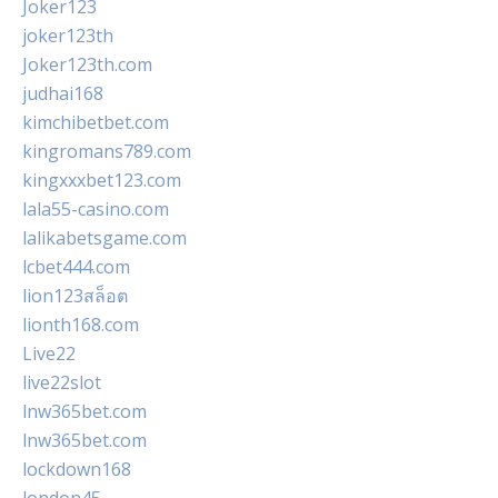
Joker123
joker123th
Joker123th.com
judhai168
kimchibetbet.com
kingromans789.com
kingxxxbet123.com
lala55-casino.com
lalikabetsgame.com
lcbet444.com
lion123สล็อต
lionth168.com
Live22
live22slot
lnw365bet.com
lnw365bet.com
lockdown168