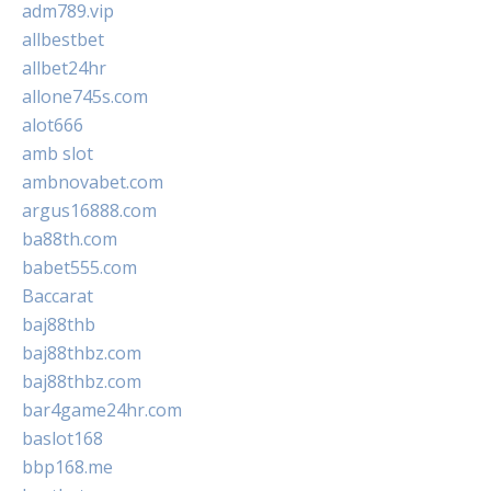
adm789.vip
allbestbet
allbet24hr
allone745s.com
alot666
amb slot
ambnovabet.com
argus16888.com
ba88th.com
babet555.com
Baccarat
baj88thb
baj88thbz.com
baj88thbz.com
bar4game24hr.com
baslot168
bbp168.me