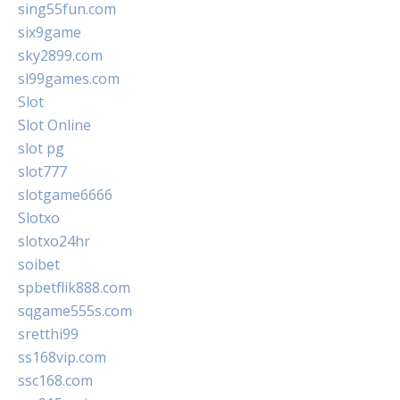
sing55fun.com
six9game
sky2899.com
sl99games.com
Slot
Slot Online
slot pg
slot777
slotgame6666
Slotxo
slotxo24hr
soibet
spbetflik888.com
sqgame555s.com
sretthi99
ss168vip.com
ssc168.com