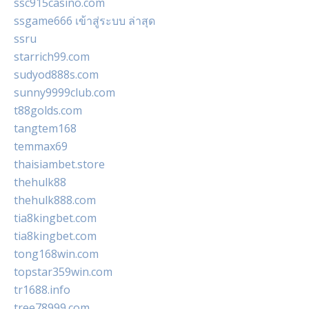
ssc915casino.com
ssgame666 เข้าสู่ระบบ ล่าสุด
ssru
starrich99.com
sudyod888s.com
sunny9999club.com
t88golds.com
tangtem168
temmax69
thaisiambet.store
thehulk88
thehulk888.com
tia8kingbet.com
tia8kingbet.com
tong168win.com
topstar359win.com
tr1688.info
tree78999.com