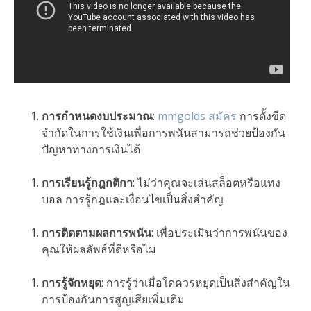
การกำหนดงบประมาณ
:
mmgolds สมัคร
การตั้งขีด
จำกัดในการใช้เงินเพื่อการพนันสามารถช่วยป้องกัน
ปัญหาทางการเงินได้
การเรียนรู้กฎกติกา
: ไม่ว่าคุณจะเล่นสล็อตหรือแทง
บอล การรู้กฎและเงื่อนไขเป็นสิ่งสำคัญ
การติดตามผลการพนัน
: เพื่อประเมินว่าการพนันของ
คุณให้ผลลัพธ์ที่ดีหรือไม่
การรู้จักหยุด
: การรู้ว่าเมื่อใดควรหยุดเป็นสิ่งสำคัญใน
การป้องกันการสูญเสียเพิ่มเติม