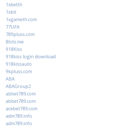
1xbetth
1xbit
1xgameth.com
77UFA
789pluss.com
8lots.me
918Kiss
918kiss login download
918kissauto
9kpluss.com
ABA
ABAGroup2
abbet789.com
abbet789.com
acebet789.com
adm789.info
adm789.info