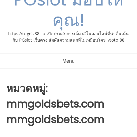
คุณ!
https://togelv88.co เปิดประสบการณ์คาสิโนออนไลน์ที่น่าตื่นเต้น
กับ PGslot เว็บตรง สัมผัสความสนุกที่ไม่เหมือนใคร! vtoto 88
Menu
หมวดหมู่:
mmgoldsbets.com
mmgoldsbets.com