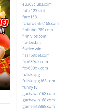
eu369clubs.com
fafa 123 slot
faro168
fcharoenkit168.com
finfinbet789.com
finnivips.com
fiwdee.bet
fiwdee.win
fizz169bet.com
fox689ok.com
fox689ok.com
fullslotpg
fullslotpg168.com
funny18
gachawin168.com
gachawin168.com
gamehit8888.com