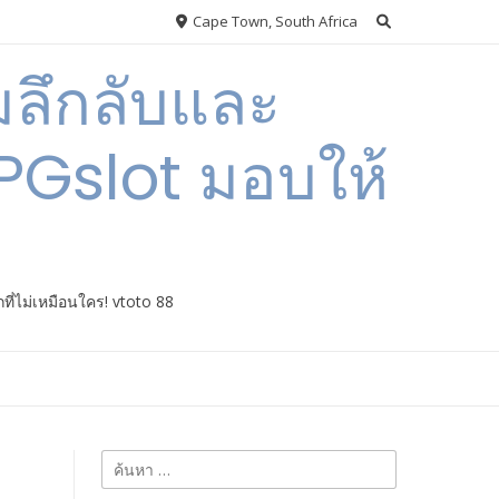
Cape Town, South Africa
ลึกลับและ
 PGslot มอบให้
ที่ไม่เหมือนใคร! vtoto 88
ค้นหา
สำหรับ: