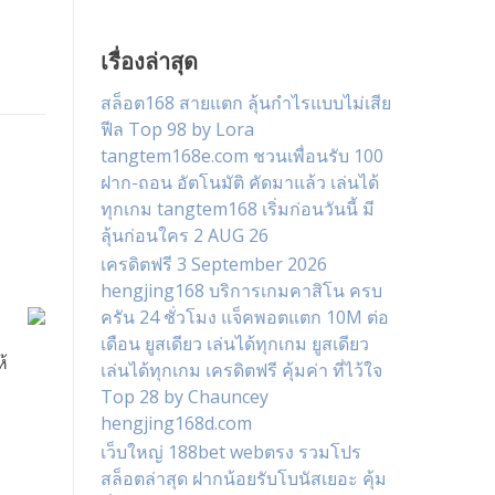
เรื่องล่าสุด
สล็อต168 สายแตก ลุ้นกำไรแบบไม่เสีย
ฟีล Top 98 by Lora
tangtem168e.com ชวนเพื่อนรับ 100
ฝาก-ถอน อัตโนมัติ คัดมาแล้ว เล่นได้
ทุกเกม tangtem168 เริ่มก่อนวันนี้ มี
ลุ้นก่อนใคร 2 AUG 26
เครดิตฟรี 3 September 2026
hengjing168 บริการเกมคาสิโน ครบ
ครัน 24 ชั่วโมง แจ็คพอตแตก 10M ต่อ
เดือน ยูสเดียว เล่นได้ทุกเกม ยูสเดียว
้
เล่นได้ทุกเกม เครดิตฟรี คุ้มค่า ที่ไว้ใจ
Top 28 by Chauncey
hengjing168d.com
เว็บใหญ่ 188bet webตรง รวมโปร
สล็อตล่าสุด ฝากน้อยรับโบนัสเยอะ คุ้ม