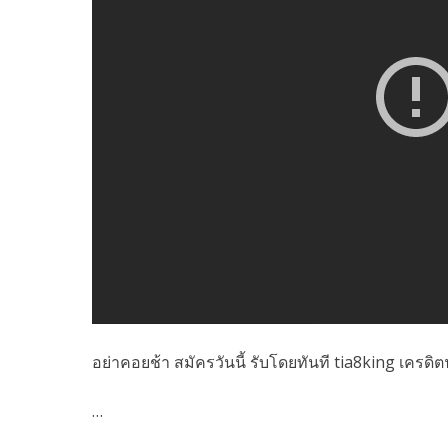
อย่าคอยช้า สมัครวันนี้ รับโดยทันที tia8king เครด
…