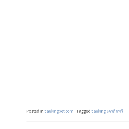
Posted in
tia8kingbet.com
Tagged
tia8king เครดิตฟรี