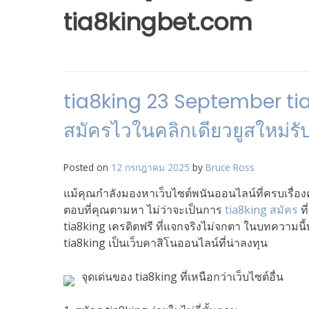
tia8kingbet.com
tia8king 23 September tia8
สมัครไวในคลิกเดียวยูสใหม่ร
Posted on
12 กรกฎาคม 2025
by
Bruce Ross
แม้คุณกำลังมองหาเว็บไซต์พนันออนไลน์ที่ครบเรื
ตอบที่คุณตามหา ไม่ว่าจะเป็นการ
tia8king สมัคร
ที
tia8king เครดิตฟรี ที่แจกจริงไม่จกตา ในบทความนี้พ
tia8king เป็นเว็บคาสิโนออนไลน์ที่น่าลงทุน
จุดเด่นของ tia8king ที่เหนือกว่าเว็บไซต์อื่น