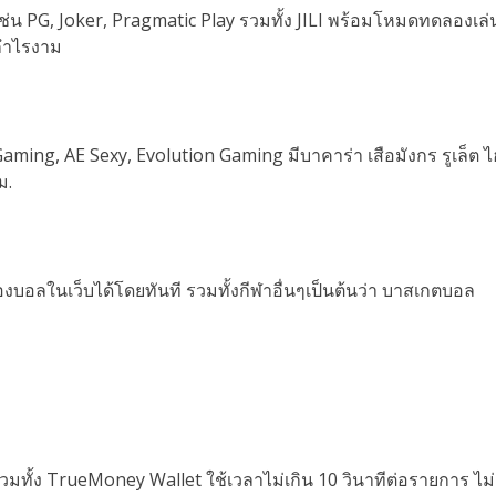
ช่น PG, Joker, Pragmatic Play รวมทั้ง JILI พร้อมโหมดทดลองเล่
 กำไรงาม
aming, AE Sexy, Evolution Gaming มีบาคาร่า เสือมังกร รูเล็ต 
ม.
บอลในเว็บได้โดยทันที รวมทั้งกีฬาอื่นๆเป็นต้นว่า บาสเกตบอล
วมทั้ง TrueMoney Wallet ใช้เวลาไม่เกิน 10 วินาทีต่อรายการ ไม่