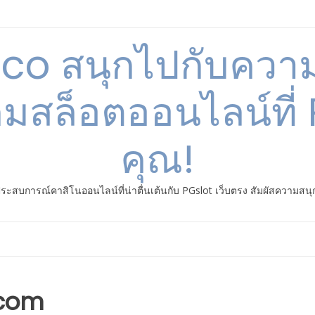
.co สนุกไปกับความ
มสล็อตออนไลน์ที่
คุณ!
ประสบการณ์คาสิโนออนไลน์ที่น่าตื่นเต้นกับ PGslot เว็บตรง สัมผัสความสนุก
.com