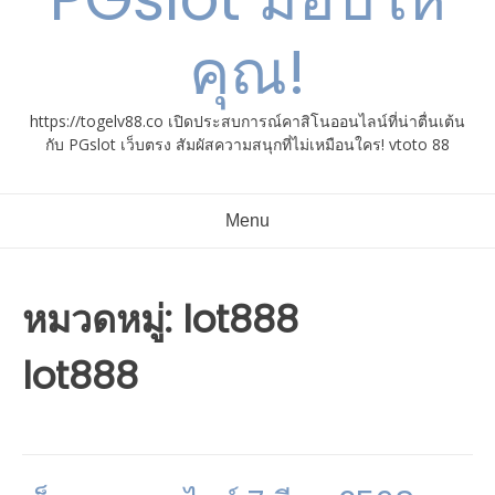
คุณ!
https://togelv88.co เปิดประสบการณ์คาสิโนออนไลน์ที่น่าตื่นเต้น
กับ PGslot เว็บตรง สัมผัสความสนุกที่ไม่เหมือนใคร! vtoto 88
Menu
หมวดหมู่:
lot888
lot888