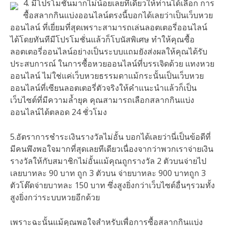
4. มีโปรโมชั่นมากไม่น้อยเลยทีเดียวให้ท่านได้เลือก การ
ซื้อสลากกินแบ่งออนไลน์ตรงนี้บอกได้เลยว่าเป็นเว็บหวย
ออนไลน์ ที่เยี่ยมที่สุดเพราะสามารถเล่นลอตเตอรี่ออนไลน์
ได้โดยทันทีมีโปรโมชั่นแล้วก็โบนัสพิเศษ ทำให้คุณซื้อ
ลอตเตอรี่ออนไลน์อย่างเป็นระบบแถมยังส่งผลให้คุณได้รับ
ประสบการณ์ ในการซื้อหวยออนไลน์ที่บรรเจิดด้วย แทงหวย
ออนไลน์ ไม่ใช่แค่เว็บหวยธรรมดาแม้กระนั้นเป็นเว็บหวย
ออนไลน์ที่เซียนลอตเตอรี่ตัวจริงให้คำแนะนำแล้วก็เป็น
เว็บไซต์ที่มีความล้ำยุค คุณสามารถเลือกสลากกินแบ่ง
ออนไลน์ได้ตลอด 24 ชั่วโมง
5.อัตราการชำระเงินรางวัลไม่อั้น บอกได้เลยว่านี่เป็นข้อดีที่
มีคนพึงพอใจมากที่สุดเลยทีเดียวเนื่องจากว่าพวกเราจ่ายเงิน
รางวัลให้กับสมาชิกไม่อั้นแม้คุณถูกรางวัล 2 ตัวบนจ่ายไป
เลยบาทละ 90 บาท ถูก 3 ตัวบน จ่ายบาทละ 900 บาทถูก 3
ตัวโต๊ดจ่ายบาทละ 150 บาท ซึ่งสูงยิ่งกว่าเว็บไซต์อื่นๆรวมทั้ง
สูงยิ่งกว่าระบบหวยอีกด้วย
เพราะฉะนั้นแม้คุณพอใจสำหรับเพื่อการซื้อสลากกินแบ่ง