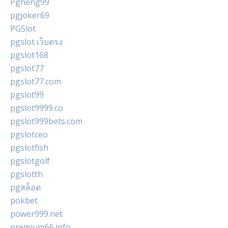
Pgheng99
pgjoker69
PGSlot
pgslot เว็บตรง
pgslot168
pgslot77
pgslot77.com
pgslot99
pgslot9999.co
pgslot999bets.com
pgslotceo
pgslotfish
pgslotgolf
pgslotth
pgสล็อต
pokbet
power999.net
premium66.info