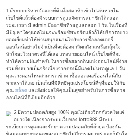
1.มีระบบบริหารจัดแจงที่ดี เมื่อสมาชิกเข้าไปเล่นหวยใน
เว็บไซต์แล้วต้องมีระบบการดูแลจัดการสมาชิกได้ตลอด
ระยะเวลา มี admin มืออาชีพที่รอดูแลตลอด 1 วัน ในเรื่องที่
มีปัญหาใดๆแอดไม่นจะพร้อมซัพพอร์ตแล้วก็ให้บริการอย่าง
ยอดเยี่ยมทำให้ท่านสนุกสนานไปกับการซื้อลอตเตอรี่
ออนไลน์อย่างไม่จำเป็นที่จะต้องมาวิตกกังวลหรือกลุ้มใจ
หัวใจอะไรมาตรงนี้ได้เลย แทงหวยออนไลน์ เว็บไซต์ที่จะ
ทำให้ความฝันสำหรับในการซื้อสลากกินแบ่งออนไลน์ที่ง่าย
รวมทั้งสบายเป็นจริงเนื่องจากตรงนี้มีแอดไม่นรอดูแล 1 วัน
คุณว่างตอนไหนสามารถเข้ามาซื้อลอตเตอรี่ออนไลน์กับ
พวกเราได้เลย เป็นเว็บที่มีสิทธิคุณประโยชน์ดีๆที่มอบให้กับ
คุณ
สล็อต
และยังส่งผลให้คุณเป็นสุขสำหรับในการซื้อหวย
ออนไลน์ที่ดีเยี่ยมอีกด้วย
2.มีความปลอดภัยสูง 100% คุณไม่ต้องวิตกกังวลใจแต่
อย่างใด เนื่องจากระบบเว็บของ lotto888 มีระบบ
ระเบียบการดูแลและรักษาความปลอดภัยที่ล้ำยุค ป้องกัน
ข้อมูลเฉพาะบุคคลของสมาชิกไม่มีการเผยแพร่ และก็มั่นใจ