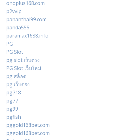
onoplus168.com
p2vvip
pananthai99.com
panda555
paramax1688.info
PG
PG Slot
pg slot เว็บตรง
PG Slot เว็บใหม่
pg สล็อต
pg เว็บตรง
pg718
pg77
pg99
pgfish
pggold168bet.com
pggold168bet.com