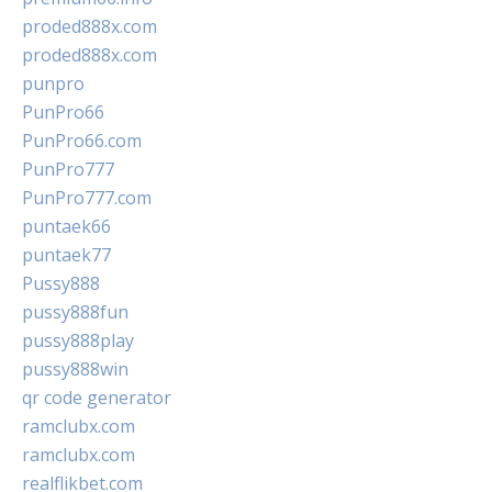
proded888x.com
proded888x.com
punpro
PunPro66
PunPro66.com
PunPro777
PunPro777.com
puntaek66
puntaek77
Pussy888
pussy888fun
pussy888play
pussy888win
qr code generator
ramclubx.com
ramclubx.com
realflikbet.com