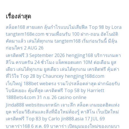
เรื่องล่าสุด
สล็อต168 สายแตก ลุ้นกำไรแบบไม่เสียฟีล Top 98 by Lora
tangtem168e.com ชวนเพื่อนรับ 100 ฝาก-ถอน อัตโนมัติ
คัดมาแล้ว เล่นได้ทุกเกม tangtem168 เริ่มก่อนวันนี้ มีลุ้น
ก่อนใคร 2 AUG 26
เครดิตฟรี 3 September 2026 hengjing168 บริการเกมคา
สิโน ครบครัน 24 ชั่วโมง แจ็คพอตแตก 10M ต่อเดือน ยูส
เดียว เล่นได้ทุกเกม ยูสเดียว เล่นได้ทุกเกม เครดิตฟรี คุ้มค่า
ที่ไว้ใจ Top 28 by Chauncey hengjing168d.com
เว็บใหญ่ 188bet webตรง รวมโปรสล็อตล่าสุด ฝากน้อยรับ
โบนัสเยอะ คุ้มที่สุด เครดิตฟรี Top 58 by Harriett
188Bets4.com 31 ก.ย. 26 casino online
Jinda888 websiteแจกหนัก เจาะลึก สล็อต เกมยอดฮิตแห่ง
ยุค พร้อมวิธีเล่นและสิ่งที่มือใหม่ต้องรู้ คาสิโน เว็บเปิดใหม่
เครดิตฟรี Top 83 by Carlo jin888.asia 17 JUL 69
บาคาร่า168 6 ส.ค. 69 บาคาร่า เปิดมุมมองใหม่ของเกมบา