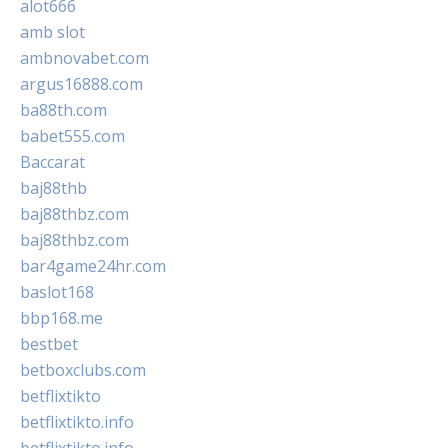
alot666
amb slot
ambnovabet.com
argus16888.com
ba88th.com
babet555.com
Baccarat
baj88thb
baj88thbz.com
baj88thbz.com
bar4game24hr.com
baslot168
bbp168.me
bestbet
betboxclubs.com
betflixtikto
betflixtikto.info
betflixtikto.info