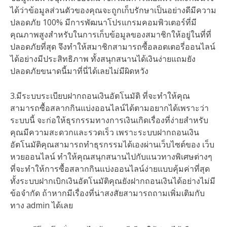
ได้ว่าข้อมูลส่วนตัวของคุณจะถูกเก็บรักษาเป็นอย่างดีมีความ
ปลอดภัย 100% มีการพัฒนาโปรแกรมคอมพิวเตอร์ที่มี
คุณภาพสูงสำหรับในการเก็บข้อมูลของสมาชิกให้อยู่ในที่ที่
ปลอดภัยที่สุด จึงทำให้สมาชิกสามารถซื้อลอตเตอรี่ออนไลน์
ได้อย่างมีประสิทธิภาพ ทั้งสนุกสนานได้เงินง่ายแถมยัง
ปลอดภัยขนาดนี้มาที่นี่ได้เลยไม่มีผิดหวัง
3.มีระบบระเบียบฝากถอนเงินอัตโนมัติ ที่จะทำให้คุณ
สามารถซื้อสลากกินแบ่งออนไลน์ได้ตามอยากได้เพราะว่า
ระบบนี้ จะก่อให้ธุรกรรมทางการเงินเกิดเรื่องที่ง่ายสำหรับ
คุณมีความสะดวกและรวดเร็ว เพราะระบบฝากถอนเงิน
อัตโนมัติคุณสามารถทำธุรกรรมได้เองผ่านเว็บไซต์ของ เว็บ
หวยออนไลน์ ทำให้คุณสนุกสนานไปกับแนวทางพิเศษต่างๆ
ที่จะทำให้การซื้อสลากกินแบ่งออนไลน์ง่ายแบบคุ้มค่าที่สุด
ทั้งระบบฝากเบิกเงินอัตโนมัติคุณยังฝากถอนเงินได้อย่างไม่มี
ข้อจำกัด ถ้าหากมีเรื่องที่น่าสงสัยสามารถถามเพิ่มเติมกับ
ทาง admin ได้เลย