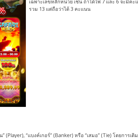
เฉพาะเลขหลักหน่วย เช่น ถ้าได้ไพ่ 7 และ 6 จะมีค
รวม 13 แต่ถือว่าได้ 3 คะแนน
เล่น” (Player), “แบงค์เกอร์” (Banker) หรือ “เสมอ” (Tie) โดยการเดิมพ