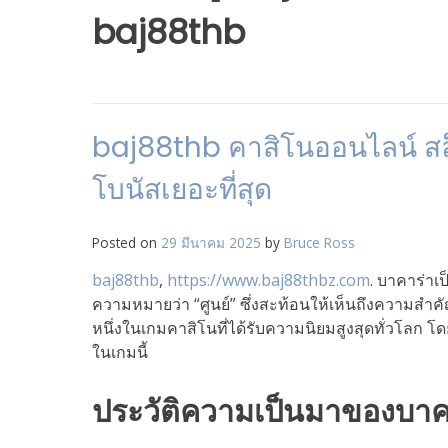
baj88thb
baj88thb คาสิโนออนไลน์ สล
โบนัสเยอะที่สุด
Posted on
29 มีนาคม 2025
by
Bruce Ross
baj88thb
,
https://www.baj88thbz.com
. บาคาร่าเ
ความหมายว่า “ศูนย์” ซึ่งสะท้อนให้เห็นถึงความสำคัญข
หนึ่งในเกมคาสิโนที่ได้รับความนิยมสูงสุดทั่วโลก
ในเกมนี้
ประวัติความเป็นมาของบาค