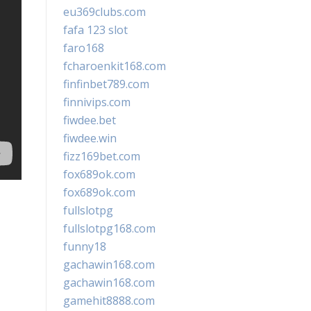
eu369clubs.com
fafa 123 slot
faro168
fcharoenkit168.com
finfinbet789.com
finnivips.com
fiwdee.bet
fiwdee.win
fizz169bet.com
fox689ok.com
fox689ok.com
fullslotpg
fullslotpg168.com
funny18
gachawin168.com
gachawin168.com
gamehit8888.com