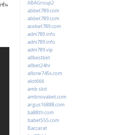
ABAGroup2
ชั่น
abbet789.com
abbet789.com
acebet789.com
adm789.info
adm789.info
adm789.vip
allbestbet
allbet24hr
allone745s.com
alot666
amb slot
ambnovabet.com
argus16888.com
ba88th.com
babet555.com
Baccarat