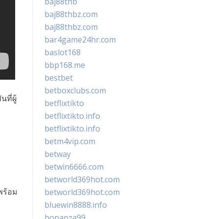
baj88thb
baj88thbz.com
baj88thbz.com
bar4game24hr.com
baslot168
bbp168.me
bestbet
betboxclubs.com
ี่ผู้
betflixtikto
betflixtikto.info
betflixtikto.info
betm4vip.com
betway
betwin6666.com
betworld369hot.com
ี
พร้อม
betworld369hot.com
bluewin8888.info
bonanza99