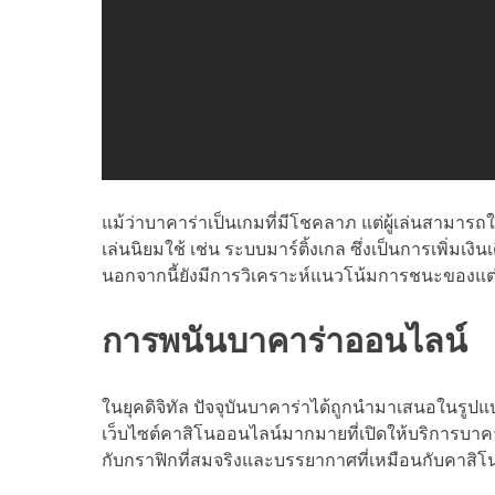
แม้ว่าบาคาร่าเป็นเกมที่มีโชคลาภ แต่ผู้เล่นสามารถใ
เล่นนิยมใช้ เช่น ระบบมาร์ติ้งเกล ซึ่งเป็นการเพิ่มเงิ
นอกจากนี้ยังมีการวิเคราะห์แนวโน้มการชนะของแต่ล
การพนันบาคาร่าออนไลน์
ในยุคดิจิทัล ปัจจุบันบาคาร่าได้ถูกนำมาเสนอในรูปแบ
เว็บไซต์คาสิโนออนไลน์มากมายที่เปิดให้บริการบาคา
กับกราฟิกที่สมจริงและบรรยากาศที่เหมือนกับคาสิโน