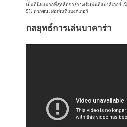
เป็นที่นิยมมากที่สุดคือการวางเดิมพันที่แบงค์เกอร์ เ
5% หากชนะเดิมพันที่แบงค์เกอร์
กลยุทธ์การเล่นบาคาร่า