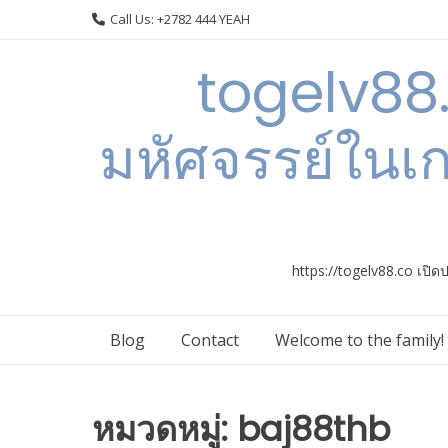
Skip
Call Us: +2782 444 YEAH
to
content
togelv88
มหัศจรรย์ในเก
https://togelv88.co เปิด
Blog
Contact
Welcome to the family!
หมวดหมู่:
baj88thb