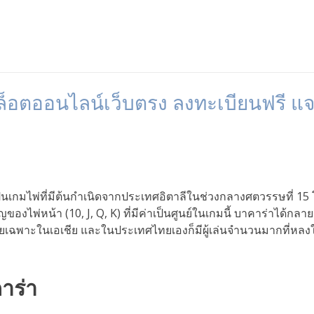
็อตออนไลน์เว็บตรง ลงทะเบียนฟรี แ
ป็นเกมไพ่ที่มีต้นกำเนิดจากประเทศอิตาลีในช่วงกลางศตวรรษที่ 15 
องไพ่หน้า (10, J, Q, K) ที่มีค่าเป็นศูนย์ในเกมนี้ บาคาร่าได้กลาย
 โดยเฉพาะในเอเชีย และในประเทศไทยเองก็มีผู้เล่นจำนวนมากที่หล
าร่า