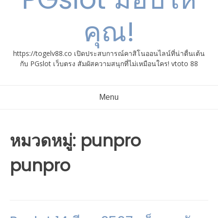
คุณ!
https://togelv88.co เปิดประสบการณ์คาสิโนออนไลน์ที่น่าตื่นเต้น
กับ PGslot เว็บตรง สัมผัสความสนุกที่ไม่เหมือนใคร! vtoto 88
Menu
หมวดหมู่:
punpro
punpro