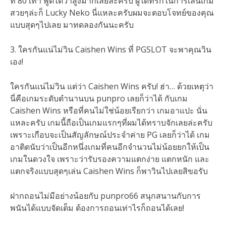
ที่ 80 เท่า พูดได้ว่าสูงมากเลยล่ะครับ ผู้ใดที่รักในการเล่นเกม
สวยๆล่ะก็ Lucky Neko นี่แหละครับผมจะตอบโจทย์ของคุณ
แบบสุดๆไปเลย มาทดลองกันนะครับ
3. ใครกันแน่ไม่วิน Caishen Wins ที่ PGSLOT จะพาคุณวิน
เอง!
ใครกันแน่ไม่วิน แต่ว่า Caishen Wins ครับ! ฮ่า… ด้วยเหตุว่า
นี่คือเกมระดับตำนานบน punpro เลยก็ว่าได้ กับเกม
Caishen Wins หรือที่คนไม่ใช่น้อยเรียกว่า เกมอาแปะ นั่น
แหละครับ เกมนี้ถือเป็นเกมแรกๆที่ผมได้ทราบจักเลยล่ะครับ
เพราะเกือบจะเป็นสัญลักษณ์ประจำค่าย PG เลยก็ว่าได้ เกม
อาติดนับว่าเป็นอีกหนึ่งเกมที่คนอีกจำนวนไม่น้อยยกให้เป็น
เกมในดวงใจ เพราะว่ารับรองความแตกง่าย แตกหนัก และ
แตกจริงแบบสุดๆเล่น Caishen Wins ก็พาวินไปเลยสิขอรับ
ฝากถอนไม่มีอย่างน้อยกับ punpro66 สนุกสนานกับการ
พนันได้แบบจัดเต็ม ต้องการถอนเท่าไรก็ถอนได้เลย!