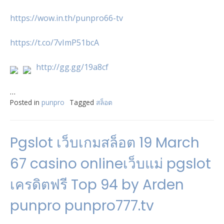
https://wow.in.th/punpro66-tv
https://t.co/7vImP51bcA
http://gg.gg/19a8cf
…
Posted in
punpro
Tagged
สล็อต
Pgslot เว็บเกมสล็อต 19 March
67 casino onlineเว็บแม่ pgslot
เครดิตฟรี Top 94 by Arden
punpro punpro777.tv