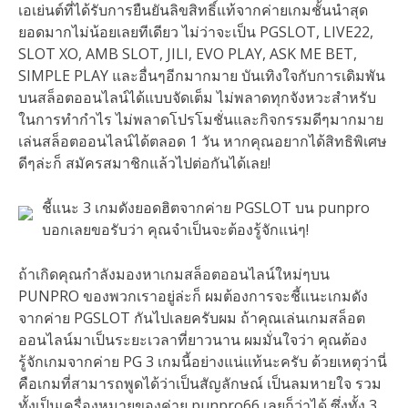
เอเย่นต์ที่ได้รับการยืนยันลิขสิทธิ์แท้จากค่ายเกมชั้นนำสุด
ยอดมากไม่น้อยเลยทีเดียว ไม่ว่าจะเป็น PGSLOT, LIVE22,
SLOT XO, AMB SLOT, JILI, EVO PLAY, ASK ME BET,
SIMPLE PLAY และอื่นๆอีกมากมาย บันเทิงใจกับการเดิมพัน
บนสล็อตออนไลน์ได้แบบจัดเต็ม ไม่พลาดทุกจังหวะสำหรับ
ในการทำกำไร ไม่พลาดโปรโมชั่นและกิจกรรมดีๆมากมาย
เล่นสล็อตออนไลน์ได้ตลอด 1 วัน หากคุณอยากได้สิทธิพิเศษ
ดีๆล่ะก็ สมัครสมาชิกแล้วไปต่อกันได้เลย!
ชี้แนะ 3 เกมดังยอดฮิตจากค่าย PGSLOT บน punpro
บอกเลยขอรับว่า คุณจำเป็นจะต้องรู้จักแน่ๆ!
ถ้าเกิดคุณกำลังมองหาเกมสล็อตออนไลน์ใหม่ๆบน
PUNPRO ของพวกเราอยู่ล่ะก็ ผมต้องการจะชี้แนะเกมดัง
จากค่าย PGSLOT กันไปเลยครับผม ถ้าคุณเล่นเกมสล็อต
ออนไลน์มาเป็นระยะเวลาที่ยาวนาน ผมมั่นใจว่า คุณต้อง
รู้จักเกมจากค่าย PG 3 เกมนี้อย่างแน่แท้นะครับ ด้วยเหตุว่านี่
คือเกมที่สามารถพูดได้ว่าเป็นสัญลักษณ์ เป็นลมหายใจ รวม
ทั้งเป็นเครื่องหมายของค่าย punpro66 เลยก็ว่าได้ ซึ่งทั้ง 3