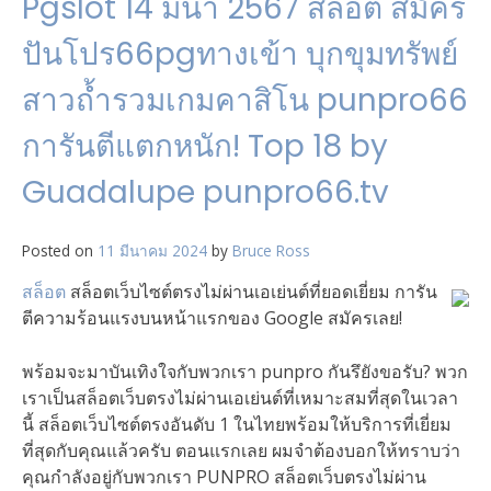
Pgslot 14 มีนา 2567 สล็อต สมัคร
ปันโปร66pgทางเข้า บุกขุมทรัพย์
สาวถ้ำรวมเกมคาสิโน punpro66
การันตีแตกหนัก! Top 18 by
Guadalupe punpro66.tv
Posted on
11 มีนาคม 2024
by
Bruce Ross
สล็อต
สล็อตเว็บไซต์ตรงไม่ผ่านเอเย่นต์ที่ยอดเยี่ยม การัน
ตีความร้อนแรงบนหน้าแรกของ Google สมัครเลย!
พร้อมจะมาบันเทิงใจกับพวกเรา punpro กันรึยังขอรับ? พวก
เราเป็นสล็อตเว็บตรงไม่ผ่านเอเย่นต์ที่เหมาะสมที่สุดในเวลา
นี้ สล็อตเว็บไซต์ตรงอันดับ 1 ในไทยพร้อมให้บริการที่เยี่ยม
ที่สุดกับคุณแล้วครับ ตอนแรกเลย ผมจำต้องบอกให้ทราบว่า
คุณกำลังอยู่กับพวกเรา PUNPRO สล็อตเว็บตรงไม่ผ่าน