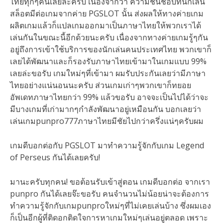
ไทยทุกๆคนเลยล่ะครับ เนื่องจากว่า ความชื่นชอบที่นักเล่น
สล็อตมีต่อเกมจากค่าย PGSLOT นั้น ส่งผลให้ทางค่ายเกม
ผลิตเกมแล้วก็แปลเกมออกมาเป็นภาษาไทยให้พวกเราได้
เล่นกันในขณะนี้อีกด้วยนะครับ เนื่องจากทางค่ายเกมรู้ๆกัน
อยู่ถึงการเข้าใช้บริการของนักเล่นคนประเทศไทย พวกเขาก็
เลยได้พัฒนาและก็รองรับภาษาไทยเข้ามาในเกมแบบ 99%
เลยล่ะขอรับ เกมใหม่ๆที่เข้ามา ผมรับประกันเลยว่ามีภาษา
ไทยอย่างแน่นอนนะครับ ส่วนเกมเก่าๆพวกเขาก็ทยอย
อัพเดทภาษาไทยกว่า 99% แล้วขอรับ อาจจะเป็นไปได้ว่าจะ
มีบางเกมที่เก่ามากๆกำลังพัฒนาอยู่เหมือนกัน บอกเลยว่า
เล่นเกมpunpro777ภาษาไทยมีชัยไปกว่าครึ่งแน่ๆครับผม
เกมดีบอกต่อกับ PGSLOT มาทำความรู้จักกับเกม Legend
of Perseus กันได้เลยครับ!
มานะครับทุกคน! ขอต้อนรับเข้าสู่ตอน เกมดีบอกต่อ จากเรา
punpro กันได้เลยจ๊ะขอรับ คนจำนวนไม่น้อยน่าจะต้องการ
ทำความรู้จักกับเกมpunproใหม่ๆที่ไม่เคยเล่นบ้าง ซึ่งผมเอง
ก็เป็นอีกผู้ที่ติดอกติดใจการหาเกมใหม่ๆเล่นอยู่ตลอด เพราะ