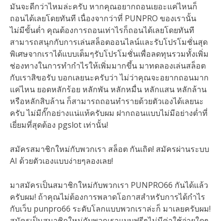
มันจะดีกว่าไหมล่ะครับ หากคุณอยากถอนเยอะแค่ไหนก็
ถอนได้เลยโดยทันที เนื่องจากว่าที่ PUNPRO ของเรานั้น
ไม่มีขั้นต่ำ คุณต้องการถอนเท่าไรก็ถอนได้เลยโดยทันที
สามารถสนุกกับการเล่นสล็อตออนไลน์และรับโปรโมชั่นสุด
พิเศษจากเราได้แบบเต็มๆรับโปรโมชั่นเพื่อลดทุนรวมทั้งเพิ่ม
ช่องทางในการทำกำไรให้เพิ่มมากขึ้น มาทดลองเล่นสล็อต
กับเราสิขอรับ บอกเลยนะครับว่า ไม่ว่าคุณจะอยากถอนมาก
แค่ไหน ยอดหลักร้อย หลักพัน หลักหมื่น หลักแสน หลักล้าน
หรือหลักสิบล้าน ก็สามารถถอนทำรายด้วยตัวเองได้เลยนะ
ครับ ไม่มีกั๊กอย่างแน่แท้ครับผม ฝากถอนแบบไม่มีอย่างต่ำที่
เยี่ยมที่สุดต้อง pgslot เท่านั้น!
สมัครสมาชิกใหม่กับพวกเรา สล็อต กันเถิด! สมัครผ่านระบบ
AI ด้วยตัวเองแบบง่ายๆลองเลย!
มาสมัครเป็นสมาชิกใหม่กับพวกเรา PUNPRO66 กันได้แล้ว
ครับผม! ถ้าคุณไม่ต้องการพลาดโอกาสสำหรับการได้กำไร
กับเว็บ punpro66 ระดับโลกแบบพวกเราล่ะก็ มาเลยครับผม!
สมัครเป็นสมาชิกใหม่กับพวกเราแบบฟรีๆไม่มีค่าใช้จ่ายใดๆ