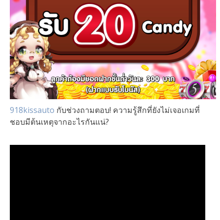
918kissauto
กับช่วงถามตอบ! ความรู้สึกที่ยังไม่เจอเกมที่
ชอบมีต้นเหตุจากอะไรกันแน่?