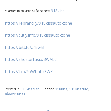
ขอขอบคุณมากreference
918kiss
https://rebrand.ly/918kissauto-zone
https://cutly.info/918kissauto-zone
https://bitt.to/a4zwhl
https://shorturl.asia/3WAb2
https://t.co/9oWbhhx3WX
…
Posted in
918kissauto
Tagged
918Kiss
,
918kissauto
,
สล็อต918kiss