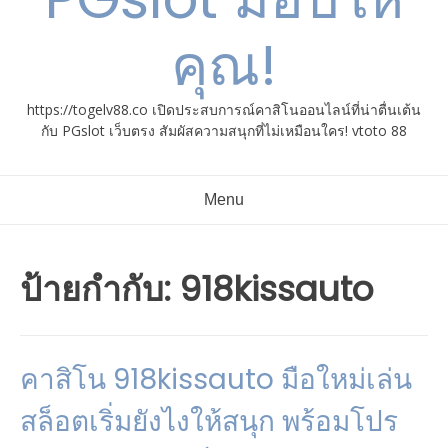
คุณ!
https://togelv88.co เปิดประสบการณ์คาสิโนออนไลน์ที่น่าตื่นเต้น
กับ PGslot เว็บตรง สัมผัสความสนุกที่ไม่เหมือนใคร! vtoto 88
Menu
ป้ายกำกับ:
918kissauto
คาสิโน 918kissauto มือใหม่เล่น
สล็อตเริ่มยังไงให้สนุก พร้อมโปร