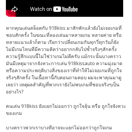
หากคุณเล่นสล็อตกับ 918kiss มาสักพักแล้วยังไม่เจอเกมที่
ชอบสักครั้ง ในขณะที่ลองเล่นมาหลายเกม หลายค่าย หรือ
หลายแนวแล้วก็ตาม เรียกว่าเปลี่ยนเกมกันทุกวี่ทุกวันก็ยัง
ไม่มีเกมไหนที่มีความคิดว่าอยากกลับไปซ้ำจริงๆสักครั้ง
ความรู้สึกแบบนี้ไม่ใช่ว่าเกมไม่ดีครับ แม้กระนั้นบางคราว
มันมีเหตุมาจากจังหวะการเล่น 918kissauto ความมุ่งมาด
หรือความประพฤติบางสิ่งของเราที่ทำให้ไม่เจอเกมที่ถูกใจ
จริงๆสักครั้ง ในเนื้อหานี้กับตอนถามตอบ ผมจะพาคุณมาดู
เลยว่า เหตุผลสำคัญที่พวกเรายังไม่พบเกมที่ชอบจริงๆเป็น
อย่างไร?
คนเล่น 918kiss ยังแยกไม่ออกว่า ถูกใจลุ้น หรือ ถูกใจจังหวะ
ของเกม
บางคราวพวกเราบางทีอาจจะแยกไม่ออกว่าถูกใจเกม