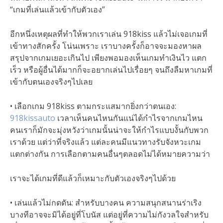
“เกมที่เล่นแล้วเข้ากับตัวเอง”
อีกหนึ่งเหตุผลที่ทำให้พวกเราเล่น 918kiss แล้วไม่เจอเกมที่
เข้าทางสักครั้ง โน่นเพราะ เราบางครั้งก็อาจจะมองหาผล
สรุปจากเกมเยอะเกินไป เพียงพอมองเห็นเกมทำเงินไว แตก
เร็ว หรือผู้อื่นได้มากก็จะอยากเล่นไปเรื่อยๆ จนถึงลืมหาเกมที่
เข้ากับตนเองจริงๆไปเลย
• เลือกเกม 918kiss ตามกระแสมากยิ่งกว่าตนเอง:
918kissauto
เวลาเห็นคนไหนกันแน่ได้กำไรจากเกมไหน
คนเราก็มักจะมุ่งหวังว่าเกมนั้นน่าจะให้กำไรแบบงั้นกับพวก
เราด้วย แต่ว่าที่จริงแล้ว แต่ละคนมีแนวทางรับจังหวะเกม
แตกต่างกัน การเลือกตามคนอื่นๆตลอดไม่ได้หมายความว่า
เราจะได้เกมที่ดีแล้วก็เหมาะกับตัวเองจริงๆไปด้วย
• เล่นแล้วไม่กดดัน: สำหรับบางคน ความสนุกสนานร่าเริง
บางทีอาจจะมิได้อยู่ที่โบนัส แต่อยู่ที่ความไม่กังวลใจสำหรับ