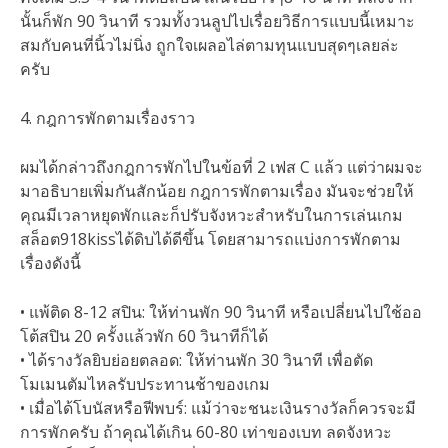
นั้นก็พัก 90 วินาที รวมทั้งวนลูปไปเรื่อยวิธีการแบบนี้เหมาะ
สมกับคนที่นิ้วไม่นิ่ง ถูกใจเผลอไล่ตามทุนแบบสุดๆเลยล่ะ
ครับ
4. กฎการพักตามเรื่องราว
ผมได้กล่าวถึงกฎการพักไปในข้อที่ 2 เฟส C แล้ว แต่ว่าผมจะ
มาอธิบายเพิ่มกันสักน้อย กฎการพักตามเรื่อง มันจะช่วยให้
คุณมีเวลาหยุดพักและก็ปรับจังหวะสำหรับในการเล่นเกม
สล็อต918kissได้ดิบได้ดีขึ้น โดยสามารถแบ่งการพักตาม
เรื่องดังนี้
• แพ้ติด 8-12 สปิน: ให้ท่านพัก 90 วินาที หรือเปลี่ยนไปใช้ออ
โต้สปิน 20 ครั้งแล้วพัก 60 วินาทีก็ได้
• ได้รางวัลยิบย่อยตลอด: ให้ท่านพัก 30 วินาที เพื่อตัด
โมเมนตัมไหลรับประทานช้าของเกม
• เมื่อได้โบนัสหรือฟีพบร์: แม้ว่าจะชนะเงินรางวัลก็ควรจะมี
การพักครับ ถ้าคุณได้เกิน 60-80 เท่าของเบท ลดจังหวะ