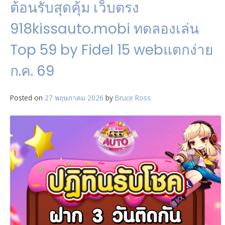
ต้อนรับสุดคุ้ม เว็บตรง
918kissauto.mobi ทดลองเล่น
Top 59 by Fidel 15 webแตกง่าย
ก.ค. 69
Posted on
27 พฤษภาคม 2026
by
Bruce Ross