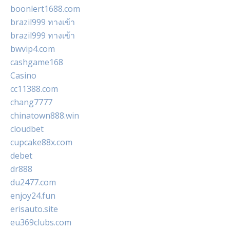
boonlert1688.com
brazil999 ทางเข้า
brazil999 ทางเข้า
bwvip4.com
cashgame168
Casino
cc11388.com
chang7777
chinatown888.win
cloudbet
cupcake88x.com
debet
dr888
du2477.com
enjoy24.fun
erisauto.site
eu369clubs.com