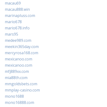
macau69
macau888.win
marinapluss.com
mario678
mario678.info
mars95
medee989.com
meekin365day.com
mercyrosa168.com
mexicanoo.com
mexicanoo.com
mfj889xx.com
mia88th.com
mmgoldsbets.com
mmplay-casino.com
mono1688
mono16888.com