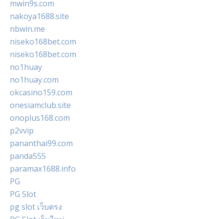
mwin9s.com
nakoya1688.site
nbwin.me
niseko168bet.com
niseko168bet.com
no1huay
no1huay.com
okcasino159.com
onesiamclub.site
onoplus168.com
p2vvip
pananthai99.com
panda555
paramax1688.info
PG
PG Slot
pg slot เว็บตรง