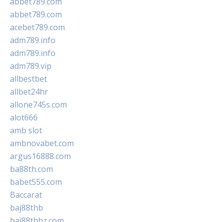
abbet789.com
abbet789.com
acebet789.com
adm789.info
adm789.info
adm789.vip
allbestbet
allbet24hr
allone745s.com
alot666
amb slot
ambnovabet.com
argus16888.com
ba88th.com
babet555.com
Baccarat
baj88thb
baj88thbz.com