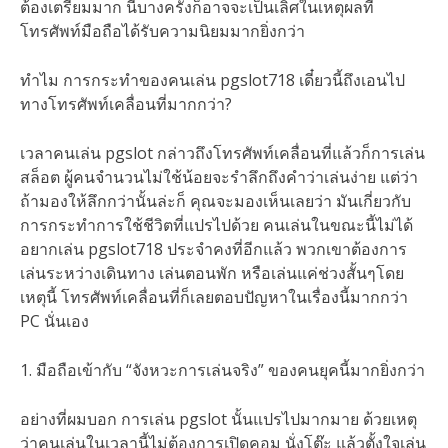
ต้องเตรียมมาก นี่บางครั้งก็อาจจะเป็นเลิศในเหตุผลที่
โทรศัพท์มือถือได้รับความนิยมมากยิ่งกว่า
ทำไม การกระทำของคนเล่น pgslot718 เดี๋ยวนี้ถึงเอนไป
ทางโทรศัพท์เคลื่อนที่มากกว่า?
เวลาคนเล่น pgslot กล่าวถึงโทรศัพท์เคลื่อนที่แล้วก็การเล่น
สล็อต ผู้คนจำนวนไม่ใช้น้อยจะรำลึกถึงคำว่าเล่นง่าย แต่ว่า
ถ้ามองให้ลึกกว่านั้นล่ะก็ คุณจะมองเห็นเลยว่า มันเกี่ยวกับ
การกระทำการใช้ชีวิตที่แปรไปด้วย คนเล่นในขณะนี้ไม่ได้
อยากเล่น pgslot718 ประจำคงที่อีกแล้ว พวกเขาต้องการ
เล่นระหว่างเดินทาง เล่นตอนพัก หรือเล่นแค่ช่วงสั้นๆโดย
เหตุนี้ โทรศัพท์เคลื่อนที่ก็เลยตอบปัญหาในเรื่องนี้มากกว่า
PC นั่นเอง
1. มือถือเข้ากับ “จังหวะการเล่นจริง” ของคนยุคนี้มากยิ่งกว่า
อย่างที่ผมบอก การเล่น pgslot นั้นแปรไปมากมาย ด้วยเหตุ
ว่าคนเล่นในเวลานี้ไม่ต้องการเปิดคอม นั่งโต๊ะ แล้วตั้งใจเล่น