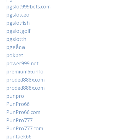
pgslot999bets.com
pgslotceo
pgslotfish
pgslotgolf
pgslotth
pgสล็อต
pokbet
power999.net
premium66.info
proded888x.com
proded888x.com
punpro
PunPro66
PunPro66.com
PunPro777
PunPro777.com
puntaek66