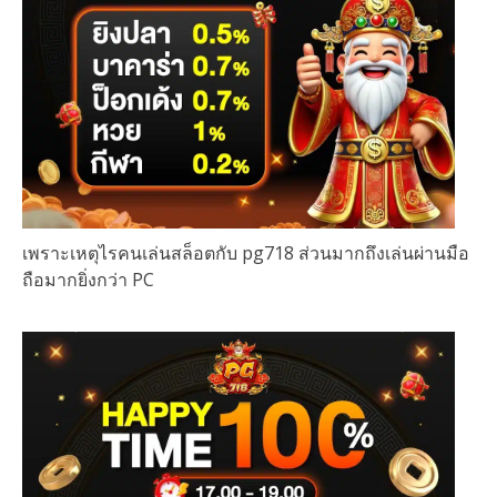
เพราะเหตุไรคนเล่นสล็อตกับ pg718 ส่วนมากถึงเล่นผ่านมือ
ถือมากยิ่งกว่า PC