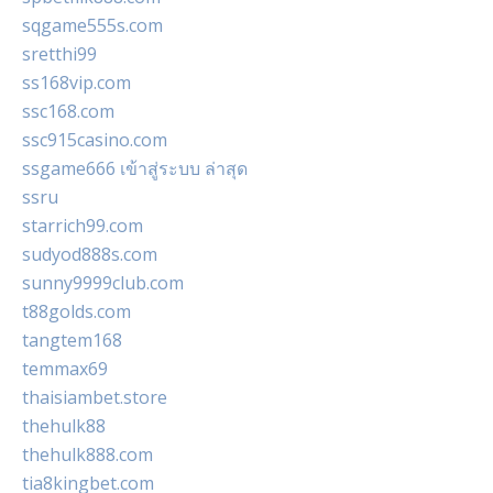
sqgame555s.com
sretthi99
ss168vip.com
ssc168.com
ssc915casino.com
ssgame666 เข้าสู่ระบบ ล่าสุด
ssru
starrich99.com
sudyod888s.com
sunny9999club.com
t88golds.com
tangtem168
temmax69
thaisiambet.store
thehulk88
thehulk888.com
tia8kingbet.com