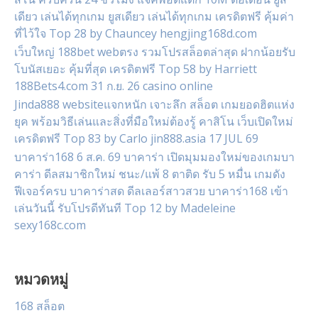
เดียว เล่นได้ทุกเกม ยูสเดียว เล่นได้ทุกเกม เครดิตฟรี คุ้มค่า
ที่ไว้ใจ Top 28 by Chauncey hengjing168d.com
เว็บใหญ่ 188bet webตรง รวมโปรสล็อตล่าสุด ฝากน้อยรับ
โบนัสเยอะ คุ้มที่สุด เครดิตฟรี Top 58 by Harriett
188Bets4.com 31 ก.ย. 26 casino online
Jinda888 websiteแจกหนัก เจาะลึก สล็อต เกมยอดฮิตแห่ง
ยุค พร้อมวิธีเล่นและสิ่งที่มือใหม่ต้องรู้ คาสิโน เว็บเปิดใหม่
เครดิตฟรี Top 83 by Carlo jin888.asia 17 JUL 69
บาคาร่า168 6 ส.ค. 69 บาคาร่า เปิดมุมมองใหม่ของเกมบา
คาร่า ดีลสมาชิกใหม่ ชนะ/แพ้ 8 ตาติด รับ 5 หมื่น เกมดัง
ฟีเจอร์ครบ บาคาร่าสด ดีลเลอร์สาวสวย บาคาร่า168 เข้า
เล่นวันนี้ รับโปรดีทันที Top 12 by Madeleine
sexy168c.com
หมวดหมู่
168 สล็อต