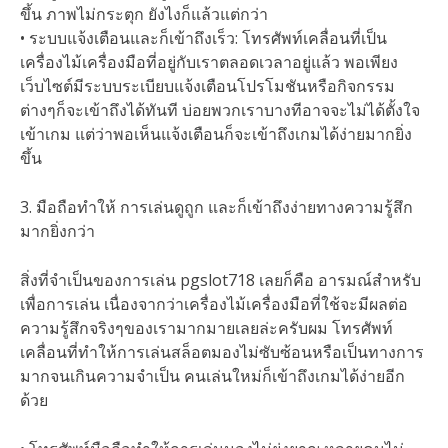
ขึ้น ภาพไม่กระตุก ยังไงก็แล้วแต่กว่า
• ระบบแจ้งเตือนและก็เข้าถึงเร็ว: โทรศัพท์เคลื่อนที่เป็น
เครื่องไม้เครื่องมือที่อยู่กับเราตลอดเวลาอยู่แล้ว พอเพียง
เว็บไซต์มีระบบระเบียบแจ้งเตือนโปรโมชันหรือกิจกรรม
ต่างๆก็จะเข้าถึงได้ทันที บ่อยพวกเราบางทีอาจจะไม่ได้ตั้งใจ
เข้าเกม แต่ว่าพอเห็นแจ้งเตือนก็จะเข้าถึงเกมได้ง่ายมากยิ่ง
ขึ้น
3. มือถือทำให้ การเล่นดูถูก และก็เข้าถึงง่ายทางความรู้สึก
มากยิ่งกว่า
สิ่งที่จำเป็นของการเล่น pgslot718 เลยก็คือ อารมณ์สำหรับ
เพื่อการเล่น เนื่องจากว่าเครื่องไม้เครื่องมือที่ใช้จะมีผลต่อ
ความรู้สึกจริงๆของเรามากมายเลยล่ะครับผม โทรศัพท์
เคลื่อนที่ทำให้การเล่นสล็อตมองไม่ซับซ้อนหรือเป็นทางการ
มากจนเกินความจำเป็น คนเล่นใหม่ก็เข้าถึงเกมได้ง่ายอีก
ด้วย