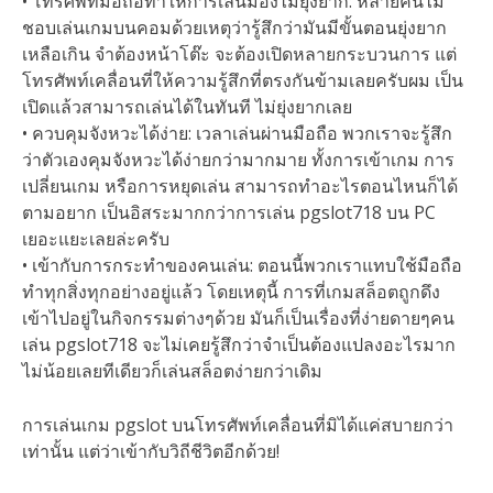
• โทรศัพท์มือถือทำให้การเล่นมองไม่ยุ่งยาก: หลายคนไม่
ชอบเล่นเกมบนคอมด้วยเหตุว่ารู้สึกว่ามันมีขั้นตอนยุ่งยาก
เหลือเกิน จำต้องหน้าโต๊ะ จะต้องเปิดหลายกระบวนการ แต่
โทรศัพท์เคลื่อนที่ให้ความรู้สึกที่ตรงกันข้ามเลยครับผม เป็น
เปิดแล้วสามารถเล่นได้ในทันที ไม่ยุ่งยากเลย
• ควบคุมจังหวะได้ง่าย: เวลาเล่นผ่านมือถือ พวกเราจะรู้สึก
ว่าตัวเองคุมจังหวะได้ง่ายกว่ามากมาย ทั้งการเข้าเกม การ
เปลี่ยนเกม หรือการหยุดเล่น สามารถทำอะไรตอนไหนก็ได้
ตามอยาก เป็นอิสระมากกว่าการเล่น pgslot718 บน PC
เยอะแยะเลยล่ะครับ
• เข้ากับการกระทำของคนเล่น: ตอนนี้พวกเราแทบใช้มือถือ
ทำทุกสิ่งทุกอย่างอยู่แล้ว โดยเหตุนี้ การที่เกมสล็อตถูกดึง
เข้าไปอยู่ในกิจกรรมต่างๆด้วย มันก็เป็นเรื่องที่ง่ายดายๆคน
เล่น pgslot718 จะไม่เคยรู้สึกว่าจำเป็นต้องแปลงอะไรมาก
ไม่น้อยเลยทีเดียวก็เล่นสล็อตง่ายกว่าเดิม
การเล่นเกม pgslot บนโทรศัพท์เคลื่อนที่มิได้แค่สบายกว่า
เท่านั้น แต่ว่าเข้ากับวิถีชีวิตอีกด้วย!