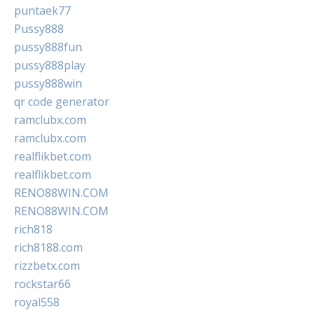
puntaek77
Pussy888
pussy888fun
pussy888play
pussy888win
qr code generator
ramclubx.com
ramclubx.com
realflikbet.com
realflikbet.com
RENO88WIN.COM
RENO88WIN.COM
rich818
rich8188.com
rizzbetx.com
rockstar66
royal558