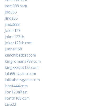
item388.com
jbo355
Jinda55
jinda888
Joker123
joker123th
Joker123th.com
judhai168
kimchibetbet.com
kingromans789.com
kingxxxbet123.com
lala55-casino.com
lalikabetsgame.com
lcbet444.com
lion123สล็อต
lionth168.com
Live22