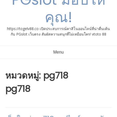
คุณ!
https://togelv88.co เปิดประสบการณ์คาสิโนออนไลน์ที่น่าตื่นเต้น
กับ PGslot เว็บตรง สัมผัสความสนุกที่ไม่เหมือนใคร! vtoto 88
Menu
หมวดหมู่:
pg718
pg718