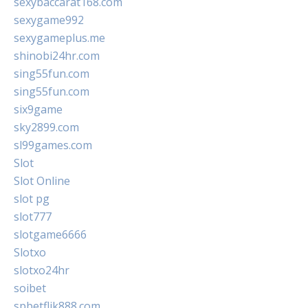
sexybaccarat168.com
sexygame992
sexygameplus.me
shinobi24hr.com
sing55fun.com
sing55fun.com
six9game
sky2899.com
sl99games.com
Slot
Slot Online
slot pg
slot777
slotgame6666
Slotxo
slotxo24hr
soibet
spbetflik888.com