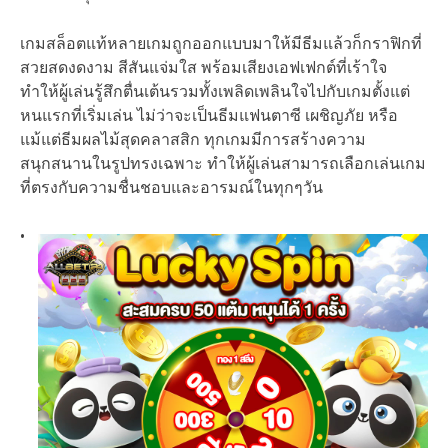
เกมสล็อตแท้หลายเกมถูกออกแบบมาให้มีธีมแล้วก็กราฟิกที่
สวยสดงดงาม สีสันแจ่มใส พร้อมเสียงเอฟเฟกต์ที่เร้าใจ
ทำให้ผู้เล่นรู้สึกตื่นเต้นรวมทั้งเพลิดเพลินใจไปกับเกมตั้งแต่
หนแรกที่เริ่มเล่น ไม่ว่าจะเป็นธีมแฟนตาซี เผชิญภัย หรือ
แม้แต่ธีมผลไม้สุดคลาสสิก ทุกเกมมีการสร้างความ
สนุกสนานในรูปทรงเฉพาะ ทำให้ผู้เล่นสามารถเลือกเล่นเกม
ที่ตรงกับความชื่นชอบและอารมณ์ในทุกๆวัน
•