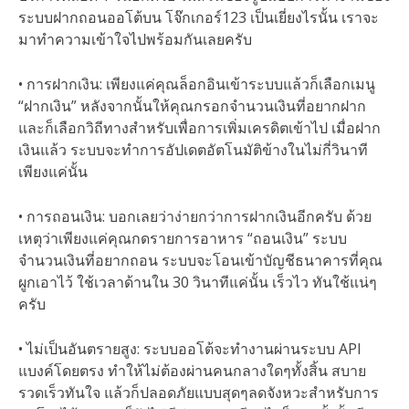
ระบบฝากถอนออโต้บน โจ๊กเกอร์123 เป็นเยี่ยงไรนั้น เราจะ
มาทำความเข้าใจไปพร้อมกันเลยครับ
• การฝากเงิน: เพียงแค่คุณล็อกอินเข้าระบบแล้วก็เลือกเมนู
“ฝากเงิน” หลังจากนั้นให้คุณกรอกจำนวนเงินที่อยากฝาก
และก็เลือกวิถีทางสำหรับเพื่อการเพิ่มเครดิตเข้าไป เมื่อฝาก
เงินแล้ว ระบบจะทำการอัปเดตอัตโนมัติข้างในไม่กี่วินาที
เพียงแค่นั้น
• การถอนเงิน: บอกเลยว่าง่ายกว่าการฝากเงินอีกครับ ด้วย
เหตุว่าเพียงแค่คุณกดรายการอาหาร “ถอนเงิน” ระบบ
จำนวนเงินที่อยากถอน ระบบจะโอนเข้าบัญชีธนาคารที่คุณ
ผูกเอาไว้ ใช้เวลาด้านใน 30 วินาทีแค่นั้น เร็วไว ทันใช้แน่ๆ
ครับ
• ไม่เป็นอันตรายสูง: ระบบออโต้จะทำงานผ่านระบบ API
แบงค์โดยตรง ทำให้ไม่ต้องผ่านคนกลางใดๆทั้งสิ้น สบาย
รวดเร็วทันใจ แล้วก็ปลอดภัยแบบสุดๆลดจังหวะสำหรับการ