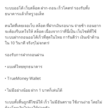
ระบบออโต้ เว็บสล็อต ฝาก-ถอน เร็วโคตร! รองรับทั้ง
ธนาคารแล้วก็ทรูวอเล็ท
คนใดที่เคยเจอเว็บ สล็อต ที่ฝากเงินรอนาน จ่ายช้า ถอนยาก
จะต้องรีบเทใจให้ สล็อต เนื่องจากว่าที่นี่เป็น เว็บไซต์ที่ใช้
ระบบฝากถอนออโต้เร็วที่สุดในไทย การันตีว่า เงินเข้าด้าน
ใน 10 วินาที จริงๆไม่จกตา!
รองรับการฝากถอนผ่าน
• แบงค์ไทยทุกธนาคาร
• TrueMoney Wallet
• ไม่มีอย่างน้อย ฝาก 1 บาทก็เล่นได้
ระบบทั้งสิ้นถูกดีไซน์ให้ เร็ว ไม่มีอันตราย ใช้งานง่าย โดยไม่
ต้องโยกเงินไปมาให้ปวดหัว