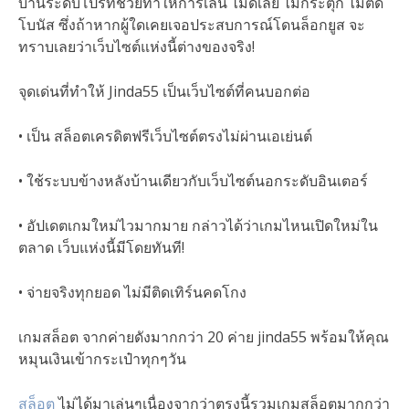
บ้านระดับโปรที่ช่วยทำให้การเล่น ไม่ดีเลย์ ไม่กระตุก ไม่ตัด
โบนัส ซึ่งถ้าหากผู้ใดเคยเจอประสบการณ์โดนล็อกยูส จะ
ทราบเลยว่าเว็บไซต์แห่งนี้ต่างของจริง!
จุดเด่นที่ทำให้ Jinda55 เป็นเว็บไซต์ที่คนบอกต่อ
• เป็น สล็อตเครดิตฟรีเว็บไซต์ตรงไม่ผ่านเอเย่นต์
• ใช้ระบบข้างหลังบ้านเดียวกับเว็บไซต์นอกระดับอินเตอร์
• อัปเดตเกมใหม่ไวมากมาย กล่าวได้ว่าเกมไหนเปิดใหม่ใน
ตลาด เว็บแห่งนี้มีโดยทันที!
• จ่ายจริงทุกยอด ไม่มีติดเทิร์นคดโกง
เกมสล็อต จากค่ายดังมากกว่า 20 ค่าย jinda55 พร้อมให้คุณ
หมุนเงินเข้ากระเป๋าทุกๆวัน
สล็อต
ไม่ได้มาเล่นๆเนื่องจากว่าตรงนี้รวมเกมสล็อตมากกว่า