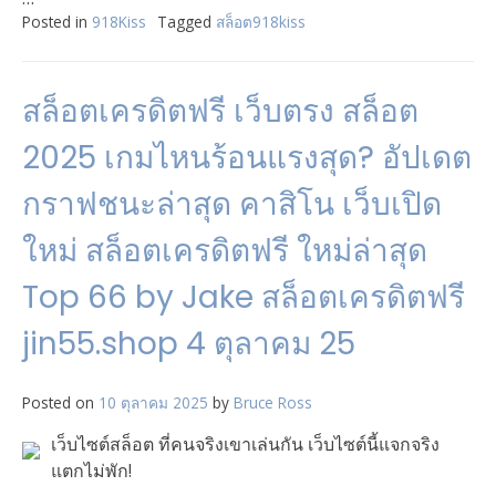
Posted in
918Kiss
Tagged
สล็อต918kiss
สล็อตเครดิตฟรี เว็บตรง สล็อต
2025 เกมไหนร้อนแรงสุด? อัปเดต
กราฟชนะล่าสุด คาสิโน เว็บเปิด
ใหม่ สล็อตเครดิตฟรี ใหม่ล่าสุด
Top 66 by Jake สล็อตเครดิตฟรี
jin55.shop 4 ตุลาคม 25
Posted on
10 ตุลาคม 2025
by
Bruce Ross
เว็บไซต์สล็อต ที่คนจริงเขาเล่นกัน เว็บไซต์นี้แจกจริง
แตกไม่พัก!