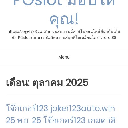
คุณ!
https://togelv88.co เปิดประสบการณ์คาสิโนออนไลน์ที่น่าตื่นเต้น
กับ PGslot เว็บตรง สัมผัสความสนุกที่ไม่เหมือนใคร! vtoto 88
Menu
เดือน:
ตุลาคม 2025
โจ๊กเกอร์123 joker123auto.win
25 พ.ย. 25 โจ๊กเกอร์123 เกมคาสิ