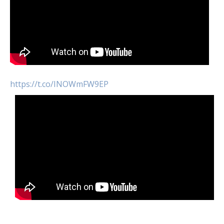
https://t.co/INOWmFW9EP
…