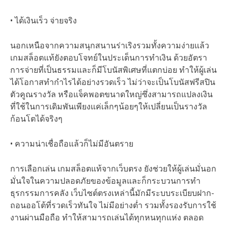
• ได้เงินเร็ว จ่ายจริง
นอกเหนือจากความสนุกสนานร่าเริงรวมทั้งความง่ายแล้ว
เกมสล็อตแท้ยังตอบโจทย์ในประเด็นการทำเงิน ด้วยอัตรา
การจ่ายที่เป็นธรรมและก็มีโบนัสพิเศษที่แตกบ่อย ทำให้ผู้เล่น
ได้โอกาสทำกำไรได้อย่างรวดเร็ว ไม่ว่าจะเป็นโบนัสฟรีสปิน
ตัวคูณรางวัล หรือแจ็คพอตขนาดใหญ่ซึ่งสามารถแปลงเงิน
ที่ใช้ในการเดิมพันเพียงแค่เล็กๆน้อยๆให้เปลี่ยนเป็นรางวัล
ก้อนโตได้จริงๆ
• ความน่าเชื่อถือแล้วก็ไม่มีอันตราย
การเลือกเล่น เกมสล็อตแท้จากเว็บตรง ยังช่วยให้ผู้เล่นมั่นอก
มั่นใจในความปลอดภัยของข้อมูลและก็กระบวนการทำ
ธุรกรรมการคลัง เว็บไซต์ตรงเหล่านี้มักมีระบบระเบียบฝาก-
ถอนออโต้ที่รวดเร็วทันใจ ไม่มีอย่างต่ำ รวมทั้งรองรับการใช้
งานผ่านมือถือ ทำให้สามารถเล่นได้ทุกหนทุกแห่ง ตลอด