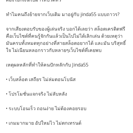
ทำไมคนถึงย้ายจากเว็บเดิม มาอยู่กับ jinda55 แบบถาวร?
จากเสียงตอบรับของผู้เล่นจริง บอกได้เลยว่า สล็อตเครดิตฟรี
คือเว็บไซต์ที่คนรู้จักกันแล้วเป็นไปไม่ได้เลิกเล่น ด้วยเหตุว่า
มันครบทั้งหมดทุกอย่างที่สายสล็อตอยากได้ และมัน บริสุทธิ์
ใจ ไม่เนียนหลอกราวกับหลายๆเว็บไซต์ที่เคยพบ
เหตุผลหลักที่ทำให้คนปักหลักกับ Jinda55
• เว็บสล็อต เสถียร ไม่ล่มตอนโบนัส
• โปรโมชั่นแจกจริง ไม่ลับหลัง
• ระบบโอนเร็ว ถอนง่าย ไม่ต้องคอยรอบ
• เกมมากมาย อัปใหม่ไว ไม่ตกเทรนด์