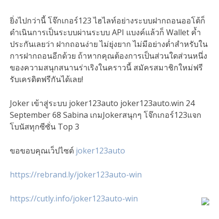
ยิ่งไปกว่านี้ โจ๊กเกอร์123 ไฮไลท์อย่างระบบฝากถอนออโต้ก็
ดำเนินการเป็นระบบผ่านระบบ API แบงค์แล้วก็ Wallet ค้ำ
ประกันเลยว่า ฝากถอนง่าย ไม่ยุ่งยาก ไม่มีอย่างต่ำสำหรับใน
การฝากถอนอีกด้วย ถ้าหากคุณต้องการเป็นส่วนใดส่วนหนึ่ง
ของความสนุกสนานร่าเริงในคราวนี้ สมัครสมาชิกใหม่ฟรี
รับเครดิตฟรีกันได้เลย!
Joker เข้าสู่ระบบ joker123auto joker123auto.win 24
September 68 Sabina เกมJokerสนุกๆ โจ๊กเกอร์123แจก
โบนัสทุกซีซั่น Top 3
ขอขอบคุณเว็ปไซต์
joker123auto
https://rebrand.ly/joker123auto-win
https://cutly.info/joker123auto-win