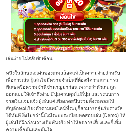
เล่นง่าย ไม่สลับซับซ้อน
หนึ่งในลักษณะเด่นของเกมสล็อตแท้เป็นความง่ายสำหรับ
เพื่อการเล่น ผู้เล่นไม่มีความจำเป็นที่ต้องมีความสามารถ
พิเศษหรือความชำนิชำนาญมาก่อน เพราะว่าตัวเกมถูก
ออกแบบให้เข้าถึงง่าย มีปุ่มควบคุมไม่กี่ปุ่ม และระบบการ
จ่ายเงินแจ่มแจ้ง ผู้เล่นแค่เพียงกดสปินรวมทั้งรอคอยให้
สัญลักษณ์เรียงตัวตามเพย์ไลน์ที่ระบุก็สามารถลุ้นรับรางวัล
ได้ทันที ยิ่งไปกว่านี้ยังมีระบบระเบียบทดสอบเล่น (Demo) ให้
ผู้เล่นได้ฝึกก่อนวางเดิมพันจริง ทำให้ลดการเสี่ยงและก็เพิ่ม
ความเชื่อมั่นและมั่นใจ