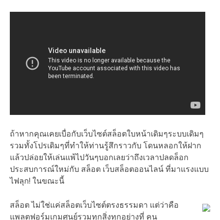
ถ้าหากคุณเคยเบื่อกับเว็บไซต์สล็อตใบหน้าเดิมๆระบบเดิมๆ
รวมทั้งโปรเดิมๆที่ทำให้ท่านรู้สึกราวกับ โดนหลอกให้ฝาก
แล้วปล่อยให้เล่นแพ้ไปวันๆบอกเลยว่าถึงเวลาปลดล็อก
ประสบการณ์ใหม่กับ สล็อต เว็บสล็อตออนไลน์ ที่มาแรงแบบ
ไฟลุก! ในขณะนี้
สล็อต ไม่ใช่แค่สล็อตเว็บไซต์ตรงธรรมดา แต่ว่าคือ
แพลตฟอร์มเกมศูนย์รวมทุกสิ่งทุกอย่างที่ คน