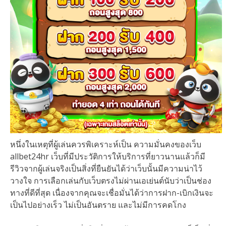
หนึ่งในเหตุที่ผู้เล่นควรพิเคราะห์เป็น ความมั่นคงของเว็บ
allbet24hr เว็บที่มีประวัติการให้บริการที่ยาวนานแล้วก็มี
รีวิวจากผู้เล่นจริงเป็นสิ่งที่ยืนยันได้ว่าเว็บนั้นมีความน่าไว้
วางใจ การเลือกเล่นกับเว็บตรงไม่ผ่านเอเย่นต์นับว่าเป็นช่อง
ทางที่ดีที่สุด เนื่องจากคุณจะเชื่อมั่นได้ว่าการฝาก-เบิกเงินจะ
เป็นไปอย่างเร็ว ไม่เป็นอันตราย และไม่มีการคดโกง