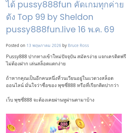
ได้ pussy888fun คัดเกมทุกค่าย
ดัง Top 99 by Sheldon
pussy888fun.live 16 พ.ค. 69
Posted on
13 พฤษภาคม 2026
by
Bruce Ross
Pussy888 ปากทางเข้าใหม่ปัจจุบัน สมัครง่าย แจกเครดิตฟรี
ไม่ต้องฝาก เล่นสล็อตแตกง่าย
ถ้าหากคุณเป็นอีกคนหนึ่งที่วนเวียนอยู่ในแวดวงสล็อต
ออนไลน์ มั่นใจว่าชื่อของ พุซซี่888 หรือที่เรียกติดปากว่า
เว็บ พุซซี่888 จะต้องเคยผ่านหูผ่านตามาบ้าง