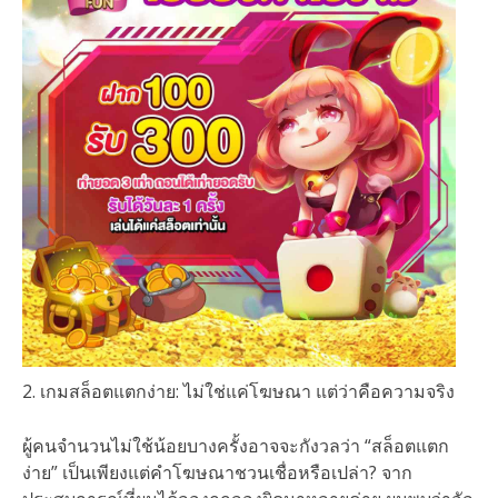
2. เกมสล็อตแตกง่าย: ไม่ใช่แค่โฆษณา แต่ว่าคือความจริง
ผู้คนจำนวนไม่ใช้น้อยบางครั้งอาจจะกังวลว่า “สล็อตแตก
ง่าย” เป็นเพียงแต่คำโฆษณาชวนเชื่อหรือเปล่า? จาก