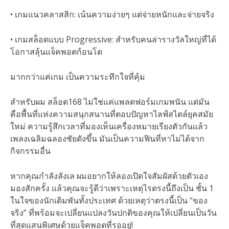
• เกมแนวคลาสสิก: เน้นความง่ายๆ แต่จ่ายหนักและจ่ายจริง
• เกมสล็อตแบบ Progressive: สำหรับคนล่ารางวัลใหญ่ที่ได้
โอกาสลุ้นแจ็คพอตก้อนโต
มากกว่าแค่เกม เป็นความระทึกใจที่คุ้ม
สำหรับผม สล็อต168 ไม่ใช่แค่แพลตฟอร์มเกมพนัน แต่มัน
คือพื้นที่แห่งความสนุกสนานที่ตอบปัญหาไลฟ์สไตล์ยุคสมัย
ใหม่ ความรู้สึกเวลาที่มองเห็นเครื่องหมายเรียงตัวกันแล้ว
เพลงเฉลิมฉลองชัยดังขึ้น มันเป็นความฟินที่หาไม่ได้จาก
กิจกรรมอื่น
หากคุณกำลังลังเล ผมอยากให้ลองเปิดใจสัมผัสด้วยตัวเอง
มองสักครั้ง แล้วคุณจะรู้ดีว่าเพราะเหตุไรตรงนี้ถึงเป็น ชั้น 1
ในใจของนักเดิมพันทั้งประเทศ ด้วยเหตุว่าตรงนี้เป็น “ของ
จริง” ที่พร้อมจะเปลี่ยนแปลงวันปกติของคุณให้เปลี่ยนเป็นวัน
ที่สุดแสนพิเศษด้วยแจ็คพอตที่รออยู่!