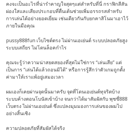
คงจะเป็นอะไรที่น่ารำคาญใจสุดๆแต่สำหรับที่นี่ กราฟิกสีสัน
ผ่องใสและเสียงประกอบที่ตื่นเต้นช่วยเพิ่มอรรถรสสำหรับ
การเล่นได้อย่างยอดเยี่ยม เช่นเดียวกันกับยกคาสิโนมาเอาไว้
ภายในมือคุณ
pussy888fun เว็บไซต์ตรง ไม่ผ่านเอเย่นต์ ระบบปลอดภัยสูง
ระบบเสถียร ไม่โดนล็อคกำไร
คุณจะรู้ว่าความน่าสยดสยองที่สุดไม่ใช่การ “เล่นเสีย” แต่
เป็นการ “เล่นได้แล้วถอนมิได้” หรือการรู้สึกว่าตัวเกมถูกตั้ง
ค่ามาให้เราแพ้อยู่เสมอเวลา
ผมเองก็เคยผ่านจุดนั้นมาครับ จุดที่โดนเอเย่นต์ทุจริตบ้าง
ระบบค้างตอนโบนัสเข้าบ้าง จนกว่าได้มาสัมผัสกับ พุซซี่888
เว็บตรง ไม่ผ่านเอเย่นต์ ซึ่งแปลงมุมมองการเล่นของผมไป
อย่างสิ้นเชิง
ความปลอดภัยที่สัมผัสได้จริง