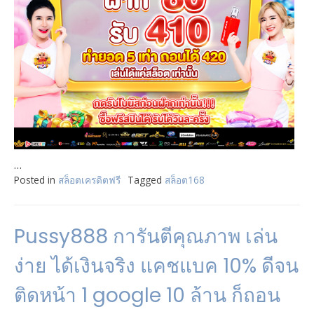
…
Posted in
สล็อตเครดิตฟรี
Tagged
สล็อต168
Pussy888 การันตีคุณภาพ เล่น
ง่าย ได้เงินจริง แคชแบค 10% ดีจน
ติดหน้า 1 google 10 ล้าน ก็ถอน