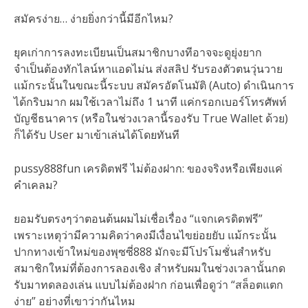
สมัครง่าย… ง่ายยิ่งกว่านี้มีอีกไหม?
ยุคเก่าการลงทะเบียนเป็นสมาชิกบางทีอาจจะดูยุ่งยาก
จำเป็นต้องทักไลน์หาแอดไม่น ส่งสลิป รับรองตัวตนวุ่นวาย
แม้กระนั้นในขณะนี้ระบบ สมัครอัตโนมัติ (Auto) ดำเนินการ
ได้กริบมาก ผมใช้เวลาไม่ถึง 1 นาที แค่กรอกเบอร์โทรศัพท์
บัญชีธนาคาร (หรือในช่วงเวลานี้รองรับ True Wallet ด้วย)
ก็ได้รับ User มาเข้าเล่นได้โดยทันที
pussy888fun เครดิตฟรี ไม่ต้องฝาก: ของจริงหรือเพียงแค่
คำเคลม?
ยอมรับตรงๆว่าตอนต้นผมไม่เชื่อเรื่อง “แจกเครดิตฟรี”
เพราะเหตุว่ามีความคิดว่าคงมีเงื่อนไขย่อยยับ แม้กระนั้น
ปากทางเข้าใหม่ของพุซซี่888 มักจะมีโปรโมชั่นสำหรับ
สมาชิกใหม่ที่ต้องการลองเชิง สำหรับผมในช่วงเวลานั้นกด
รับมาทดลองเล่น แบบไม่ต้องฝาก ก่อนเพื่อดูว่า “สล็อตแตก
ง่าย” อย่างที่เขาว่ากันไหม