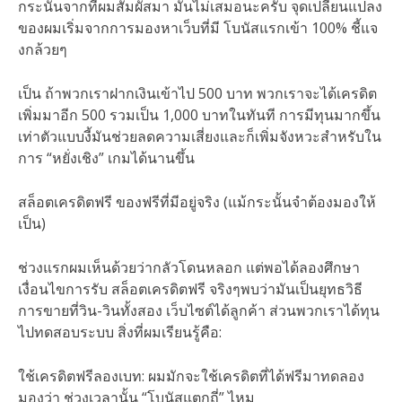
กระนั้นจากที่ผมสัมผัสมา มันไม่เสมอนะครับ จุดเปลี่ยนแปลง
ของผมเริ่มจากการมองหาเว็บที่มี โบนัสแรกเข้า 100% ชี้แจ
งกล้วยๆ
เป็น ถ้าพวกเราฝากเงินเข้าไป 500 บาท พวกเราจะได้เครดิต
เพิ่มมาอีก 500 รวมเป็น 1,000 บาทในทันที การมีทุนมากขึ้น
เท่าตัวแบบงี้มันช่วยลดความเสี่ยงและก็เพิ่มจังหวะสำหรับใน
การ “หยั่งเชิง” เกมได้นานขึ้น
สล็อตเครดิตฟรี ของฟรีที่มีอยู่จริง (แม้กระนั้นจำต้องมองให้
เป็น)
ช่วงแรกผมเห็นด้วยว่ากลัวโดนหลอก แต่พอได้ลองศึกษา
เงื่อนไขการรับ สล็อตเครดิตฟรี จริงๆพบว่ามันเป็นยุทธวิธี
การขายที่วิน-วินทั้งสอง เว็บไซต์ได้ลูกค้า ส่วนพวกเราได้ทุน
ไปทดสอบระบบ สิ่งที่ผมเรียนรู้คือ:
ใช้เครดิตฟรีลองเบท: ผมมักจะใช้เครดิตที่ได้ฟรีมาทดลอง
มองว่า ช่วงเวลานั้น “โบนัสแตกถี่” ไหม