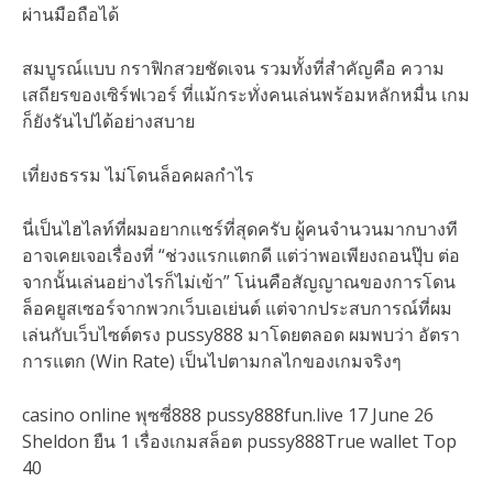
ผ่านมือถือได้
สมบูรณ์แบบ กราฟิกสวยชัดเจน รวมทั้งที่สำคัญคือ ความ
เสถียรของเซิร์ฟเวอร์ ที่แม้กระทั่งคนเล่นพร้อมหลักหมื่น เกม
ก็ยังรันไปได้อย่างสบาย
เที่ยงธรรม ไม่โดนล็อคผลกำไร
นี่เป็นไฮไลท์ที่ผมอยากแชร์ที่สุดครับ ผู้คนจำนวนมากบางที
อาจเคยเจอเรื่องที่ “ช่วงแรกแตกดี แต่ว่าพอเพียงถอนปุ๊บ ต่อ
จากนั้นเล่นอย่างไรก็ไม่เข้า” โน่นคือสัญญาณของการโดน
ล็อคยูสเซอร์จากพวกเว็บเอเย่นต์ แต่จากประสบการณ์ที่ผม
เล่นกับเว็บไซต์ตรง pussy888 มาโดยตลอด ผมพบว่า อัตรา
การแตก (Win Rate) เป็นไปตามกลไกของเกมจริงๆ
casino online พุซซี่888 pussy888fun.live 17 June 26
Sheldon ยืน 1 เรื่องเกมสล็อต pussy888True wallet Top
40