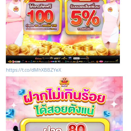
https://t.co/dMhXBBZYeX