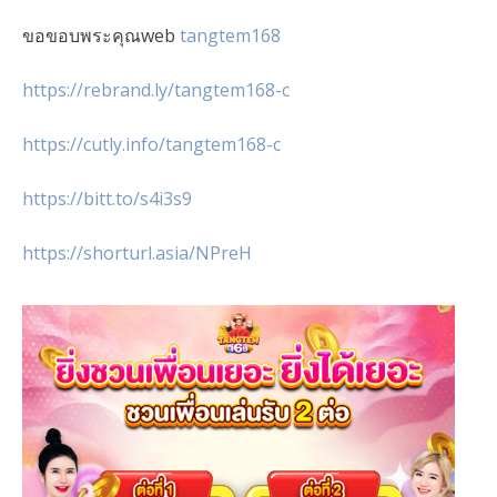
ขอขอบพระคุณweb
tangtem168
https://rebrand.ly/tangtem168-c
https://cutly.info/tangtem168-c
https://bitt.to/s4i3s9
https://shorturl.asia/NPreH