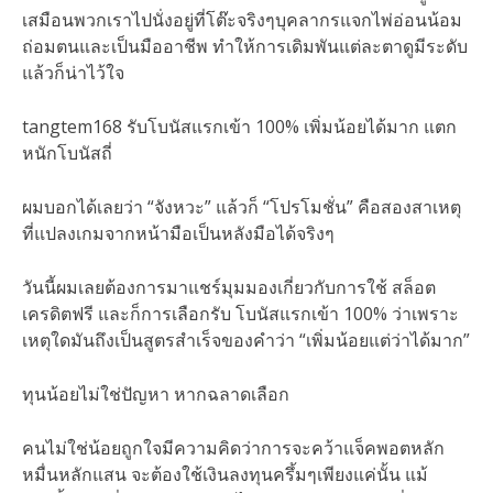
เสมือนพวกเราไปนั่งอยู่ที่โต๊ะจริงๆบุคลากรแจกไพ่อ่อนน้อม
ถ่อมตนและเป็นมืออาชีพ ทำให้การเดิมพันแต่ละตาดูมีระดับ
แล้วก็น่าไว้ใจ
tangtem168 รับโบนัสแรกเข้า 100% เพิ่มน้อยได้มาก แตก
หนักโบนัสถี่
ผมบอกได้เลยว่า “จังหวะ” แล้วก็ “โปรโมชั่น” คือสองสาเหตุ
ที่แปลงเกมจากหน้ามือเป็นหลังมือได้จริงๆ
วันนี้ผมเลยต้องการมาแชร์มุมมองเกี่ยวกับการใช้ สล็อต
เครดิตฟรี และก็การเลือกรับ โบนัสแรกเข้า 100% ว่าเพราะ
เหตุใดมันถึงเป็นสูตรสำเร็จของคำว่า “เพิ่มน้อยแต่ว่าได้มาก”
ทุนน้อยไม่ใช่ปัญหา หากฉลาดเลือก
คนไม่ใช่น้อยถูกใจมีความคิดว่าการจะคว้าแจ็คพอตหลัก
หมื่นหลักแสน จะต้องใช้เงินลงทุนครึ้มๆเพียงแค่นั้น แม้