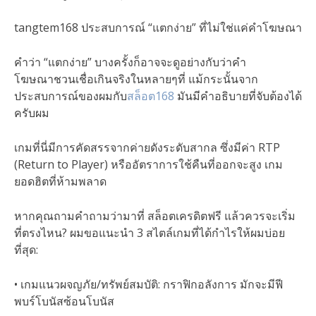
tangtem168 ประสบการณ์ “แตกง่าย” ที่ไม่ใช่แค่คำโฆษณา
คำว่า “แตกง่าย” บางครั้งก็อาจจะดูอย่างกับว่าคำ
โฆษณาชวนเชื่อเกินจริงในหลายๆที่ แม้กระนั้นจาก
ประสบการณ์ของผมกับ
สล็อต168
มันมีคำอธิบายที่จับต้องได้
ครับผม
เกมที่นี่มีการคัดสรรจากค่ายดังระดับสากล ซึ่งมีค่า RTP
(Return to Player) หรืออัตราการใช้คืนที่ออกจะสูง เกม
ยอดฮิตที่ห้ามพลาด
หากคุณถามคำถามว่ามาที่ สล็อตเครดิตฟรี แล้วควรจะเริ่ม
ที่ตรงไหน? ผมขอแนะนำ 3 สไตล์เกมที่ได้กำไรให้ผมบ่อย
ที่สุด:
• เกมแนวผจญภัย/ทรัพย์สมบัติ: กราฟิกอลังการ มักจะมีฟี
พบร์โบนัสซ้อนโบนัส