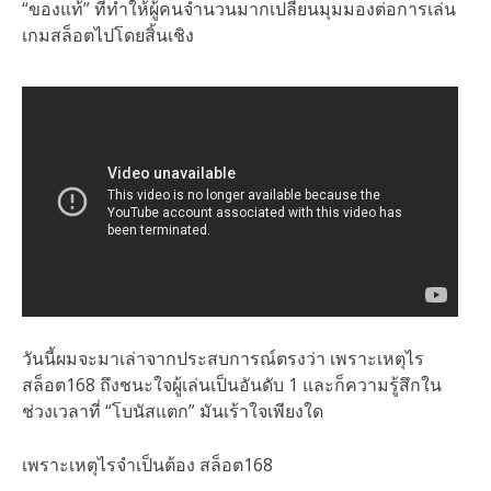
“ของแท้” ที่ทำให้ผู้คนจำนวนมากเปลี่ยนมุมมองต่อการเล่น
เกมสล็อตไปโดยสิ้นเชิง
วันนี้ผมจะมาเล่าจากประสบการณ์ตรงว่า เพราะเหตุไร
สล็อต168 ถึงชนะใจผู้เล่นเป็นอันดับ 1 และก็ความรู้สึกใน
ช่วงเวลาที่ “โบนัสแตก” มันเร้าใจเพียงใด
เพราะเหตุไรจำเป็นต้อง สล็อต168