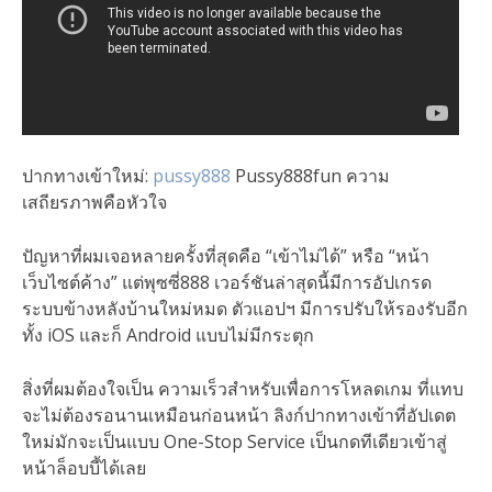
ปากทางเข้าใหม่:
pussy888
Pussy888fun ความ
เสถียรภาพคือหัวใจ
ปัญหาที่ผมเจอหลายครั้งที่สุดคือ “เข้าไม่ได้” หรือ “หน้า
เว็บไซต์ค้าง” แต่พุซซี่888 เวอร์ชันล่าสุดนี้มีการอัปเกรด
ระบบข้างหลังบ้านใหม่หมด ตัวแอปฯ มีการปรับให้รองรับอีก
ทั้ง iOS และก็ Android แบบไม่มีกระตุก
สิ่งที่ผมต้องใจเป็น ความเร็วสำหรับเพื่อการโหลดเกม ที่แทบ
จะไม่ต้องรอนานเหมือนก่อนหน้า ลิงก์ปากทางเข้าที่อัปเดต
ใหม่มักจะเป็นแบบ One-Stop Service เป็นกดทีเดียวเข้าสู่
หน้าล็อบบี้ได้เลย