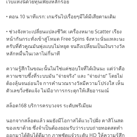
เว็บแห่งนี้ด้วยทุนเพียงหลักร้อย
• ตอน 10 นาทีแรก: เกมรันไปเรื่อยๆมีได้มีเสียตามเดิม
• ช่วงจังหวะเปลี่ยนแปลงชีวิต: เครื่องหมาย Scatter เรียง
หน้ากันกระทั่งเข้าสู่โหมด Free Spins จังหวะนั่นแหละนะ
ครับที่ตัวคูณมันพุ่งแบบไม่หยุด จนถึงเปลี่ยนเป็นเงินรางวัล
หลักหมื่นในเวลาไม่กี่นาที
ความรู้สึกในขณะนั้นไม่ใช่แค่ชอบใจที่ได้เงินนะ แต่ว่าคือ
ความซาบซึ้งที่ระบบมัน “จ่ายจริง” และ “จ่ายง่าย” โดยไม่
ต้องลุ้นจนอ่อนใจ การคำนวณรางวัลมีความโปร่งใส เห็น
ตัวเลขวิ่งชัดแจ้ง ไม่มีอาการกระตุกให้เสียอารมณ์
สล็อต168 บริการครบวงจร ระดับพรีเมียม
นอกจากสล็อตแล้ว ผมยังมีโอกาสได้แวะไปฝั่ง คาสิโนสด
ของเขาด้วย ซึ่งจำเป็นต้องยอมรับว่าระบบถ่ายทอดสดทำ
ออกมาได้ดิบได้ดีมาก ภาพชัดแจ๋วระดับ HD ให้ความรู้สึก