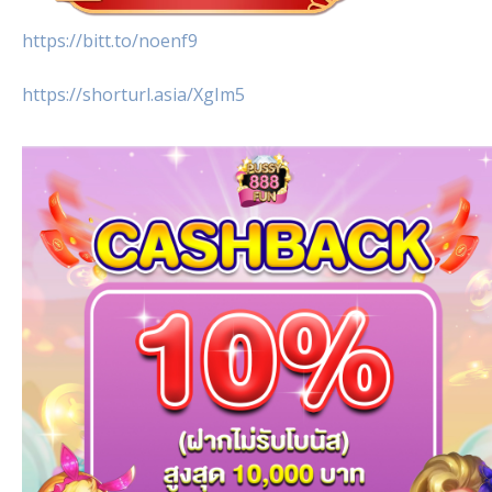
https://bitt.to/noenf9
https://shorturl.asia/XgIm5