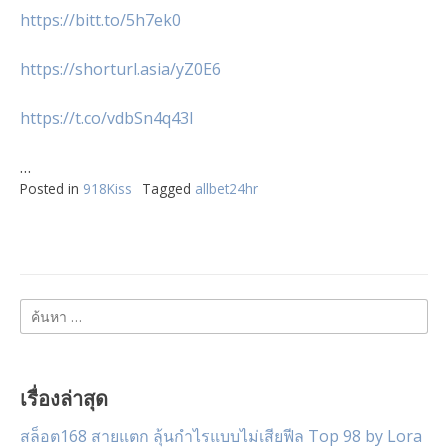
https://bitt.to/5h7ek0
https://shorturl.asia/yZ0E6
https://t.co/vdbSn4q43l
…
Posted in
918Kiss
Tagged
allbet24hr
ค้นหา
สำหรับ:
เรื่องล่าสุด
สล็อต168 สายแตก ลุ้นกำไรแบบไม่เสียฟีล Top 98 by Lora