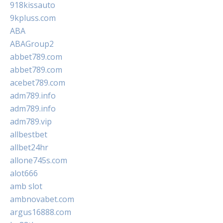
918kissauto
9kpluss.com
ABA
ABAGroup2
abbet789.com
abbet789.com
acebet789.com
adm789.info
adm789.info
adm789.vip
allbestbet
allbet24hr
allone745s.com
alot666
amb slot
ambnovabet.com
argus16888.com