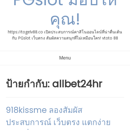
คุณ!
https://togelv88.co เปิดประสบการณ์คาสิโนออนไลน์ที่น่าตื่นเต้น
กับ PGslot เว็บตรง สัมผัสความสนุกที่ไม่เหมือนใคร! vtoto 88
Menu
ป้ายกำกับ:
allbet24hr
918kissme ลองสัมผัส
ประสบการณ์ เว็บตรง แตกง่าย