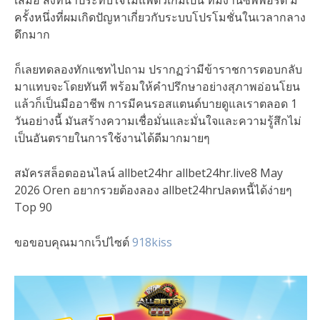
ครั้งหนึ่งที่ผมเกิดปัญหาเกี่ยวกับระบบโปรโมชั่นในเวลากลาง
ดึกมาก
ก็เลยทดลองทักแชทไปถาม ปรากฏว่ามีข้าราชการตอบกลับ
มาแทบจะโดยทันที พร้อมให้คำปรึกษาอย่างสุภาพอ่อนโยน
แล้วก็เป็นมืออาชีพ การมีคนรอสแตนด์บายดูแลเราตลอด 1
วันอย่างนี้ มันสร้างความเชื่อมั่นและมั่นใจและความรู้สึกไม่
เป็นอันตรายในการใช้งานได้ดีมากมายๆ
สมัครสล็อตออนไลน์ allbet24hr allbet24hr.live8 May
2026 Oren อยากรวยต้องลอง allbet24hrปลดหนี้ได้ง่ายๆ
Top 90
ขอขอบคุณมากเว็ปไซต์
918kiss