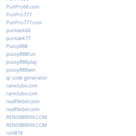
PunPro66.com
PunPro777
PunPro777.com
puntaek66
puntaek77
Pussy888
pussy888fun
pussy888play
pussy888win
qr code generator
ramclubx.com
ramclubx.com
realflikbet.com
realflikbet.com
RENO88WIN.COM
RENO88WIN.COM
rich818