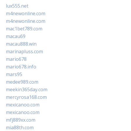
lux555.net
m4newonline.com
m4newonline.com
mac1bet789.com
macau69
macau888.win
marinapluss.com
mario678
mario678.info
mars95
medee989.com
meekin365day.com
mercyrosa168.com
mexicanoo.com
mexicanoo.com
mfj889xx.com
mia88th.com