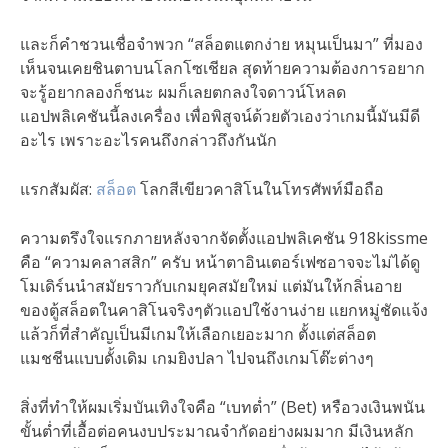
และก็คำชวนเชื่อจำพวก “สล็อตแตกง่าย หมุนเป็นมา” ที่มอง
เห็นจนเคยชินตาบนโลกโซเชียล สุดท้ายความต้องการอยาก
จะรู้อยากลองก็ชนะ ผมก็เลยตกลงใจดาวน์โหลด
แอปพลิเคชันนี้ลงเครื่อง เพื่อพิสูจน์ด้วยตัวเองว่าเกมนี้มันมีดี
อะไร เพราะอะไรคนถึงกล่าวถึงกันนัก
แรกสัมผัส:
สล็อต
โลกสีเขียวคาสิโนในโทรศัพท์มือถือ
ความตรึงใจแรกภายหลังจากจัดตั้งแอปพลิเคชัน 918kissme
คือ “ความคลาสสิก” ครับ หน้าตาอินเตอร์เฟซอาจจะไม่ได้ดู
โมเดิร์นนำสมัยราวกับเกมยุคสมัยใหม่ แต่มันให้กลิ่นอาย
ของตู้สล็อตในคาสิโนจริงๆตัวแอปใช้งานง่าย แยกหมู่ชัดแจ้ง
แล้วก็ที่สำคัญเป็นมีเกมให้เลือกเยอะมาก ตั้งแต่สล็อต
แมชชีนแบบดั้งเดิม เกมยิงปลา ไปจนถึงเกมโต๊ะต่างๆ
สิ่งที่ทำให้ผมเริ่มบันเทิงใจคือ “เบทต่ำ” (Bet) หรือวงเงินพนัน
ขั้นต่ำที่เอื้อต่อคนงบประมาณจำกัดอย่างผมมาก มีเงินหลัก