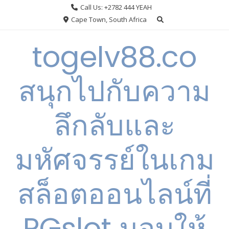
Skip
Call Us: +2782 444 YEAH
to
Cape Town, South Africa
content
togelv88.co
สนุกไปกับความ
ลึกลับและ
มหัศจรรย์ในเกม
สล็อตออนไลน์ที่
PGslot มอบให้