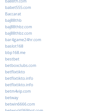
ba88th.com
babet555.com
Baccarat
baj88thb
baj88thbz.com
baj88thbz.com
bar4game24hr.com
baslot168
bbp168.me
bestbet
betboxclubs.com
betflixtikto
betflixtikto.info
betflixtikto.info
betm4vip.com
betway
betwin6666.com
betworld369hot.com