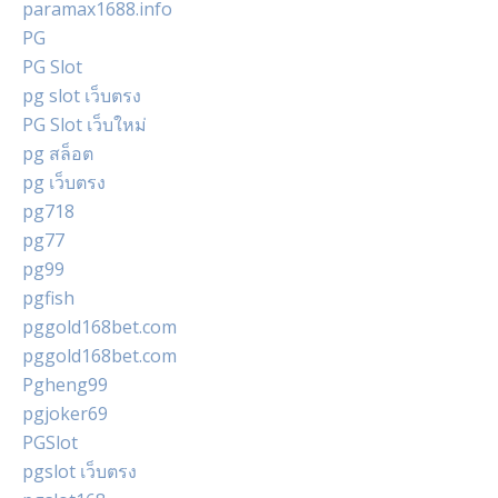
paramax1688.info
PG
PG Slot
pg slot เว็บตรง
PG Slot เว็บใหม่
pg สล็อต
pg เว็บตรง
pg718
pg77
pg99
pgfish
pggold168bet.com
pggold168bet.com
Pgheng99
pgjoker69
PGSlot
pgslot เว็บตรง