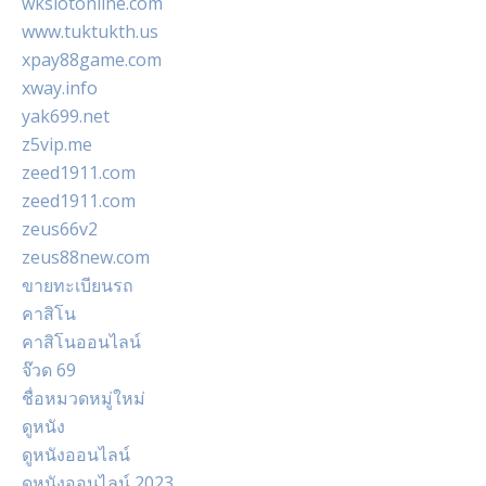
wkslotonline.com
www.tuktukth.us
xpay88game.com
xway.info
yak699.net
z5vip.me
zeed1911.com
zeed1911.com
zeus66v2
zeus88new.com
ขายทะเบียนรถ
คาสิโน
คาสิโนออนไลน์
จ๊วด 69
ชื่อหมวดหมู่ใหม่
ดูหนัง
ดูหนังออนไลน์
ดูหนังออนไลน์ 2023