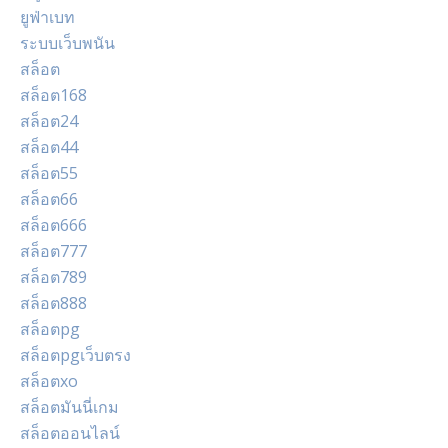
ยูฟ่าเบท
ระบบเว็บพนัน
สล็อต
สล็อต168
สล็อต24
สล็อต44
สล็อต55
สล็อต66
สล็อต666
สล็อต777
สล็อต789
สล็อต888
สล็อตpg
สล็อตpgเว็บตรง
สล็อตxo
สล็อตมันนี่เกม
สล็อตออนไลน์