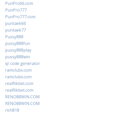
PunPro66.com
PunPro777
PunPro777.com
puntaek66
puntaek77
Pussy888
pussy888fun
pussy888play
pussy888win
qr code generator
ramclubx.com
ramclubx.com
realflikbet.com
realflikbet.com
RENO88WIN.COM
RENO88WIN.COM
rich818