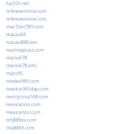
lux555.net
m4newonline.com
m4newonline.com
mac1bet789.com
macau69
macau888.win
marinapluss.com
mario678
mario678.info
mars95
medee989.com
meekin365day.com
mercyrosa168.com
mexicanoo.com
mexicanoo.com
mfj889xx.com
mia88th.com