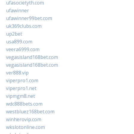
ufasocietyth.com
ufawinner
ufawinner99bet.com
uk369clubs.com
up2bet
usa899.com
veera6999.com
vegasisland168bet.com
vegasisland168bet.com
ver888.vip
viperpro1.com
viperpro1.net
vipmgm8.net
wdc888bets.com
westbluez168bet.com
winherovip.com
wkslotonline.com