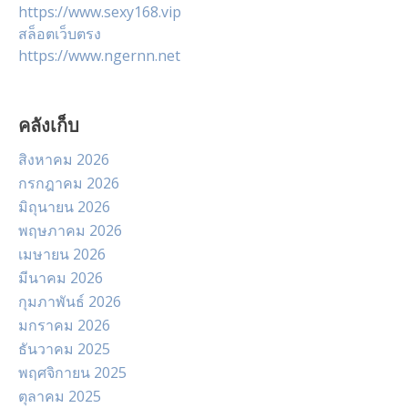
https://www.sexy168.vip
สล็อตเว็บตรง
https://www.ngernn.net
คลังเก็บ
สิงหาคม 2026
กรกฎาคม 2026
มิถุนายน 2026
พฤษภาคม 2026
เมษายน 2026
มีนาคม 2026
กุมภาพันธ์ 2026
มกราคม 2026
ธันวาคม 2025
พฤศจิกายน 2025
ตุลาคม 2025