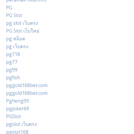
PG
PG Slot
pg slot เว็บตรง
PG Slot เว็บใหม่
pg สล็อต
pg เว็บตรง
pg718
pg77
pg99
pgfish
pggold168bet.com
pggold168bet.com
Pgheng99
pgjoker69
PGSlot
pgslot เว็บตรง
pgslot168