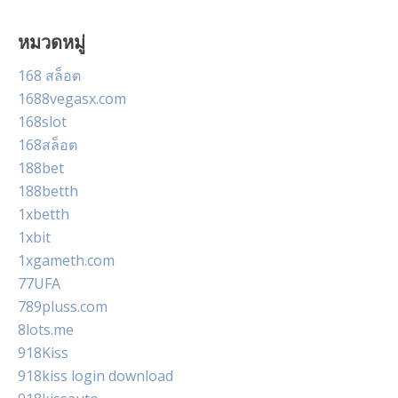
หมวดหมู่
168 สล็อต
1688vegasx.com
168slot
168สล็อต
188bet
188betth
1xbetth
1xbit
1xgameth.com
77UFA
789pluss.com
8lots.me
918Kiss
918kiss login download