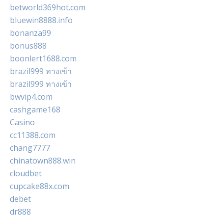
betworld369hot.com
bluewin8888.info
bonanza99
bonus888
boonlert1688.com
brazil999 ทางเข้า
brazil999 ทางเข้า
bwvip4.com
cashgame168
Casino
cc11388.com
chang7777
chinatown888.win
cloudbet
cupcake88x.com
debet
dr888