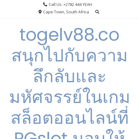
Skip
Call Us: +2782 444 YEAH
to
Cape Town, South Africa
content
togelv88.co
สนุกไปกับความ
ลึกลับและ
มหัศจรรย์ในเกม
สล็อตออนไลน์ที่
PGslot มอบให้