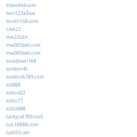
lcbet444.com
lion123สล็อต
lionth168.com
Live22
live22slot
lnw365bet.com
lnw365bet.com
lockdown168
london45
london6789.com
lot888
lotto432
lotto77
lotto888
luckycat789.com
luis16888.com
lux555.net