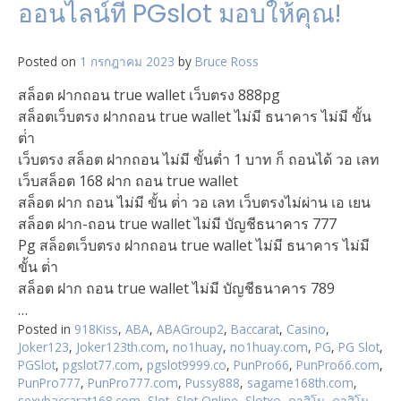
ออนไลน์ที่ PGslot มอบให้คุณ!
Posted on
1 กรกฎาคม 2023
by
Bruce Ross
สล็อต ฝากถอน true wallet เว็บตรง 888pg
สล็อตเว็บตรง ฝากถอน true wallet ไม่มี ธนาคาร ไม่มี ขั้น
ต่ํา
เว็บตรง สล็อต ฝากถอน ไม่มี ขั้นต่ำ 1 บาท ก็ ถอนได้ วอ เลท
เว็บสล็อต 168 ฝาก ถอน true wallet
สล็อต ฝาก ถอน ไม่มี ขั้น ต่ํา วอ เลท เว็บตรงไม่ผ่าน เอ เยน
สล็อต ฝาก-ถอน true wallet ไม่มี บัญชีธนาคาร 777
Pg สล็อตเว็บตรง ฝากถอน true wallet ไม่มี ธนาคาร ไม่มี
ขั้น ต่ํา
สล็อต ฝาก ถอน true wallet ไม่มี บัญชีธนาคาร 789
…
Posted in
918Kiss
,
ABA
,
ABAGroup2
,
Baccarat
,
Casino
,
Joker123
,
Joker123th.com
,
no1huay
,
no1huay.com
,
PG
,
PG Slot
,
PGSlot
,
pgslot77.com
,
pgslot9999.co
,
PunPro66
,
PunPro66.com
,
PunPro777
,
PunPro777.com
,
Pussy888
,
sagame168th.com
,
sexybaccarat168.com
,
Slot
,
Slot Online
,
Slotxo
,
คาสิโน
,
คาสิโน