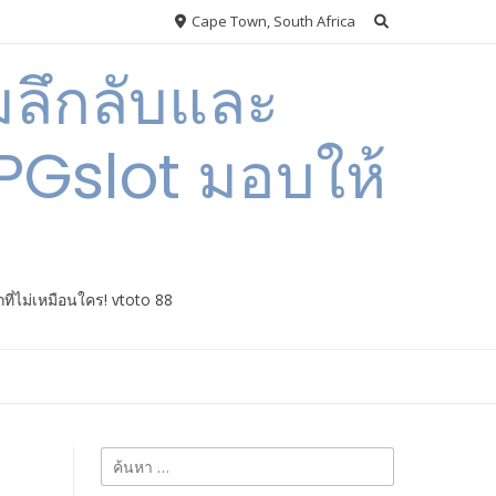
Cape Town, South Africa
ลึกลับและ
 PGslot มอบให้
ที่ไม่เหมือนใคร! vtoto 88
ค้นหา
สำหรับ: