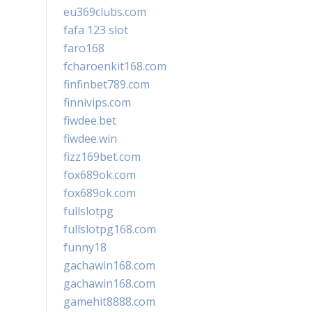
eu369clubs.com
fafa 123 slot
faro168
fcharoenkit168.com
finfinbet789.com
finnivips.com
fiwdee.bet
fiwdee.win
fizz169bet.com
fox689ok.com
fox689ok.com
fullslotpg
fullslotpg168.com
funny18
gachawin168.com
gachawin168.com
gamehit8888.com