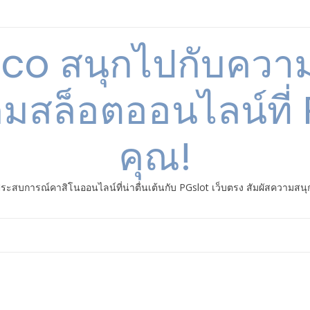
.co สนุกไปกับความ
มสล็อตออนไลน์ที่
คุณ!
ประสบการณ์คาสิโนออนไลน์ที่น่าตื่นเต้นกับ PGslot เว็บตรง สัมผัสความสนุก