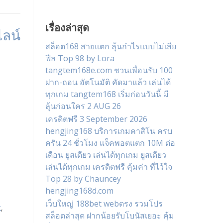
เรื่องล่าสุด
ลน์
สล็อต168 สายแตก ลุ้นกำไรแบบไม่เสีย
ฟีล Top 98 by Lora
tangtem168e.com ชวนเพื่อนรับ 100
ฝาก-ถอน อัตโนมัติ คัดมาแล้ว เล่นได้
ทุกเกม tangtem168 เริ่มก่อนวันนี้ มี
ลุ้นก่อนใคร 2 AUG 26
เครดิตฟรี 3 September 2026
hengjing168 บริการเกมคาสิโน ครบ
ครัน 24 ชั่วโมง แจ็คพอตแตก 10M ต่อ
เดือน ยูสเดียว เล่นได้ทุกเกม ยูสเดียว
เล่นได้ทุกเกม เครดิตฟรี คุ้มค่า ที่ไว้ใจ
Top 28 by Chauncey
hengjing168d.com
เว็บใหญ่ 188bet webตรง รวมโปร
t
,
สล็อตล่าสุด ฝากน้อยรับโบนัสเยอะ คุ้ม