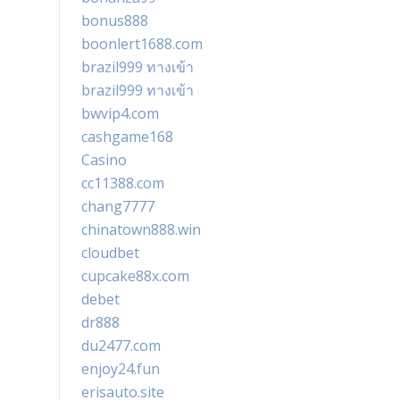
bonus888
boonlert1688.com
brazil999 ทางเข้า
brazil999 ทางเข้า
bwvip4.com
cashgame168
Casino
cc11388.com
chang7777
chinatown888.win
cloudbet
cupcake88x.com
debet
dr888
du2477.com
enjoy24.fun
erisauto.site