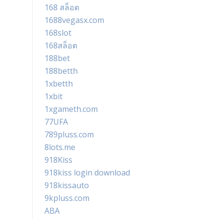
168 สล็อต
1688vegasx.com
168slot
168สล็อต
188bet
188betth
1xbetth
1xbit
1xgameth.com
77UFA
789pluss.com
8lots.me
918Kiss
918kiss login download
918kissauto
9kpluss.com
ABA