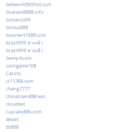
betworld369hot.com
bluewin8888.info
bonanza99
bonus888
boonlert1688.com
brazil999 ทางเข้า
brazil999 ทางเข้า
bwvip4.com
cashgame168
Casino
cc11388.com
chang7777
chinatown888.win
cloudbet
cupcake88x.com
debet
dr888