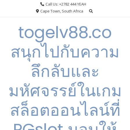
Skip
Call Us: +2782 444 YEAH
to
Cape Town, South Africa
content
togelv88.co
สนุกไปกับความ
ลึกลับและ
มหัศจรรย์ในเกม
สล็อตออนไลน์ที่
PGslot มอบให้