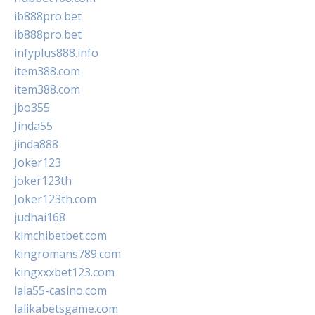
ib888pro.bet
ib888pro.bet
infyplus888.info
item388.com
item388.com
jbo355
Jinda55
jinda888
Joker123
joker123th
Joker123th.com
judhai168
kimchibetbet.com
kingromans789.com
kingxxxbet123.com
lala55-casino.com
lalikabetsgame.com