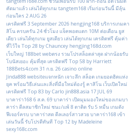
tangtem168e.com ชวนเพื่อนรับ 100 ฝาก-ถอน อัตโนมัติ
คัดมาแล้ว เล่นได้ทุกเกม tangtem168 เริ่มก่อนวันนี้ มีลุ้น
ก่อนใคร 2 AUG 26
เครดิตฟรี 3 September 2026 hengjing168 บริการเกมคา
สิโน ครบครัน 24 ชั่วโมง แจ็คพอตแตก 10M ต่อเดือน ยูส
เดียว เล่นได้ทุกเกม ยูสเดียว เล่นได้ทุกเกม เครดิตฟรี คุ้มค่า
ที่ไว้ใจ Top 28 by Chauncey hengjing168d.com
เว็บใหญ่ 188bet webตรง รวมโปรสล็อตล่าสุด ฝากน้อยรับ
โบนัสเยอะ คุ้มที่สุด เครดิตฟรี Top 58 by Harriett
188Bets4.com 31 ก.ย. 26 casino online
Jinda888 websiteแจกหนัก เจาะลึก สล็อต เกมยอดฮิตแห่ง
ยุค พร้อมวิธีเล่นและสิ่งที่มือใหม่ต้องรู้ คาสิโน เว็บเปิดใหม่
เครดิตฟรี Top 83 by Carlo jin888.asia 17 JUL 69
บาคาร่า168 6 ส.ค. 69 บาคาร่า เปิดมุมมองใหม่ของเกมบา
คาร่า ดีลสมาชิกใหม่ ชนะ/แพ้ 8 ตาติด รับ 5 หมื่น เกมดัง
ฟีเจอร์ครบ บาคาร่าสด ดีลเลอร์สาวสวย บาคาร่า168 เข้า
เล่นวันนี้ รับโปรดีทันที Top 12 by Madeleine
sexy168c.com