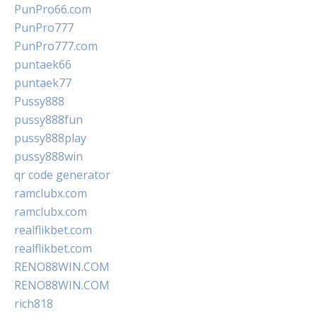
PunPro66.com
PunPro777
PunPro777.com
puntaek66
puntaek77
Pussy888
pussy888fun
pussy888play
pussy888win
qr code generator
ramclubx.com
ramclubx.com
realflikbet.com
realflikbet.com
RENO88WIN.COM
RENO88WIN.COM
rich818