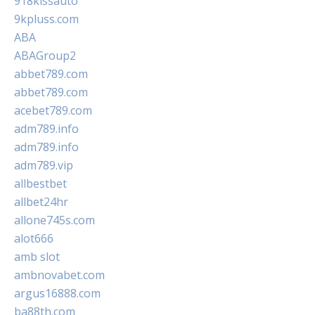
918kissauto
9kpluss.com
ABA
ABAGroup2
abbet789.com
abbet789.com
acebet789.com
adm789.info
adm789.info
adm789.vip
allbestbet
allbet24hr
allone745s.com
alot666
amb slot
ambnovabet.com
argus16888.com
ba88th.com