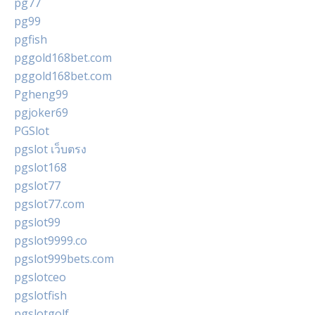
pg77
pg99
pgfish
pggold168bet.com
pggold168bet.com
Pgheng99
pgjoker69
PGSlot
pgslot เว็บตรง
pgslot168
pgslot77
pgslot77.com
pgslot99
pgslot9999.co
pgslot999bets.com
pgslotceo
pgslotfish
pgslotgolf