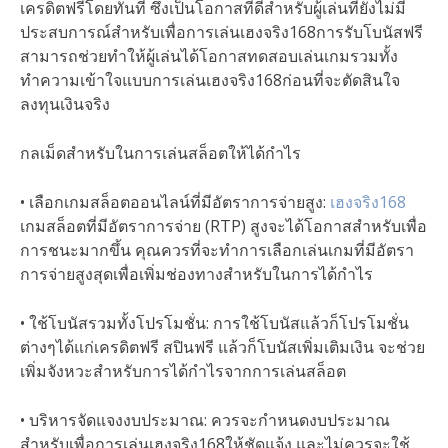
เครดิตฟรีโดยทันที ซึ่งเป็นโอกาสที่ดีสำหรับผู้เล่นที่ยังไม่มี
ประสบการณ์สำหรับเพื่อการเล่นเฮงจริง168การรับโบนัสฟรี
สามารถช่วยทำให้ผู้เล่นได้โอกาสทดสอบเล่นเกมรวมทั้ง
ทำความเข้าใจแบบการเล่นเฮงจริง168ก่อนที่จะตัดสินใจ
ลงทุนเงินจริง
กลเม็ดสำหรับในการเล่นสล็อตให้ได้กำไร
• เลือกเกมสล็อตออนไลน์ที่มีอัตราการจ่ายสูง:
เฮงจริง168
เกมสล็อตที่มีอัตราการจ่าย (RTP) สูงจะได้โอกาสสำหรับเพื่อ
การชนะมากขึ้น คุณควรที่จะทำการเลือกเล่นเกมที่มีอัตรา
การจ่ายสูงสุดเพื่อเพิ่มช่องทางสำหรับในการได้กำไร
• ใช้โบนัสรวมทั้งโปรโมชั่น: การใช้โบนัสแล้วก็โปรโมชั่น
ต่างๆได้แก่เครดิตฟรี สปินฟรี แล้วก็โบนัสเพิ่มเติมเงิน จะช่วย
เพิ่มจังหวะสำหรับการได้กำไรจากการเล่นสล็อต
• บริหารจัดแจงงบประมาณ: ควรจะกำหนดงบประมาณ
สำหรับเพื่อการเล่นเฮงจริง168ให้ชัดแจ้ง และไม่ควรจะใช้