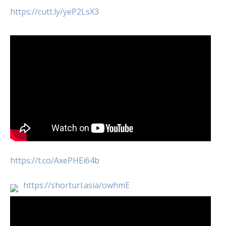
https://cutt.ly/yeP2LsX3
https://t.co/AxePHEi64b
https://shorturl.asia/owhmE