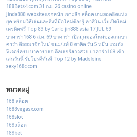
188Bets4.com 31 ก.ย. 26 casino online
Jinda888 websiteแจกหนัก เจาะลึก สล็อต เกมยอดฮิตแห่ง
ยุค พร้อมวิธีเล่นและสิ่งที่มือใหม่ต้องรู้ คาสิโน เว็บเปิดใหม่
เครดิตฟรี Top 83 by Carlo jin888.asia 17 JUL 69
บาคาร่า168 6 ส.ค. 69 บาคาร่า เปิดมุมมองใหม่ของเกมบา
คาร่า ดีลสมาชิกใหม่ ชนะ/แพ้ 8 ตาติด รับ 5 หมื่น เกมดัง
ฟีเจอร์ครบ บาคาร่าสด ดีลเลอร์สาวสวย บาคาร่า168 เข้า
เล่นวันนี้ รับโปรดีทันที Top 12 by Madeleine
sexy168c.com
หมวดหมู่
168 สล็อต
1688vegasx.com
168slot
168สล็อต
188bet