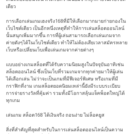
เดียว
การเลือกเล่นเกมเฮงจริง168ที่มีให้เลือกมากมายก่ายกองใน
เว็บไซต์เดียว เป็นอีกหนึ่งเหตุที่ทำให้การเล่นสล็อตออนไลน์
นั้นสนุกเพิ่มมากขึ้น การที่ผู้เล่นสามารถเลือกเล่นเกมจาก
ค่ายดังๆได้ในเว็บไซต์เดียว ทำให้ไม่ต้องเสียเวลาสมัครหลาย
เว็บหรือเปลี่ยนเว็บเพื่อเล่นเกมจากค่ายต่างๆ
แบบอย่างเกมสล็อตที่ได้รับความนิยมสูงในปัจจุบันอาทิเช่น
สล็อตออนไลน์ ซึ่งเป็นเว็บที่รวมเกมจากทุกค่ายมาให้ผู้เล่น
ได้เลือกเล่น ไม่ว่าจะเป็นเกมที่มีฟีเจอร์พิเศษ หรือเกมที่มี
กราฟิกที่งาม เกมสล็อตยอดนิยมเหล่านี้ยังมีระบบระเบียบ
การจ่ายรางวัลที่คุ้มค่า รวมทั้งมีโอกาสลุ้นแจ็คพ็อตใหญ่ได้
ทุกเกม
เล่นเกม สล็อต168 ได้เงินจริง ถอนง่าย ไม่ล็อคยูส
สิ่งที่สำคัญที่สุดสำหรับในการเล่นสล็อตออนไลน์เป็นความ