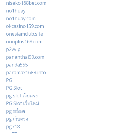
niseko168bet.com
no1huay
no1huay.com
okcasino159.com
onesiamclub.site
onoplus168.com
p2vvip
pananthai99.com
panda555
paramax1688.info
PG
PG Slot
pg slot เว็บตรง
PG Slot เว็บใหม่
pg สล็อต
pg เว็บตรง
pg718