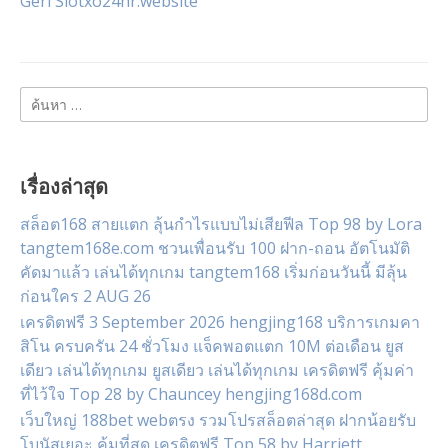
Geri Slotxo24hr.website
ค้นหา
สำหรับ:
เรื่องล่าสุด
สล็อต168 สายแตก ลุ้นกำไรแบบไม่เสียฟีล Top 98 by Lora
tangtem168e.com ชวนเพื่อนรับ 100 ฝาก-ถอน อัตโนมัติ
คัดมาแล้ว เล่นได้ทุกเกม tangtem168 เริ่มก่อนวันนี้ มีลุ้น
ก่อนใคร 2 AUG 26
เครดิตฟรี 3 September 2026 hengjing168 บริการเกมคา
สิโน ครบครัน 24 ชั่วโมง แจ็คพอตแตก 10M ต่อเดือน ยูส
เดียว เล่นได้ทุกเกม ยูสเดียว เล่นได้ทุกเกม เครดิตฟรี คุ้มค่า
ที่ไว้ใจ Top 28 by Chauncey hengjing168d.com
เว็บใหญ่ 188bet webตรง รวมโปรสล็อตล่าสุด ฝากน้อยรับ
โบนัสเยอะ คุ้มที่สุด เครดิตฟรี Top 58 by Harriett