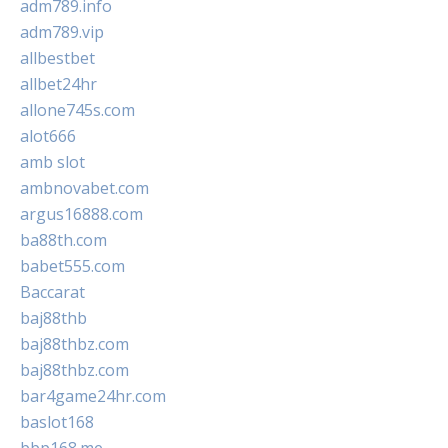
adm789.info
adm789.vip
allbestbet
allbet24hr
allone745s.com
alot666
amb slot
ambnovabet.com
argus16888.com
ba88th.com
babet555.com
Baccarat
baj88thb
baj88thbz.com
baj88thbz.com
bar4game24hr.com
baslot168