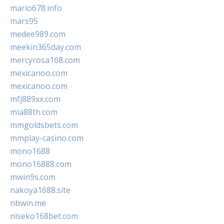
mario678.info
mars95
medee989.com
meekin365day.com
mercyrosa168.com
mexicanoo.com
mexicanoo.com
mfj889xx.com
mia88th.com
mmgoldsbets.com
mmplay-casino.com
mono1688
mono16888.com
mwin9s.com
nakoya1688.site
nbwin.me
niseko168bet.com