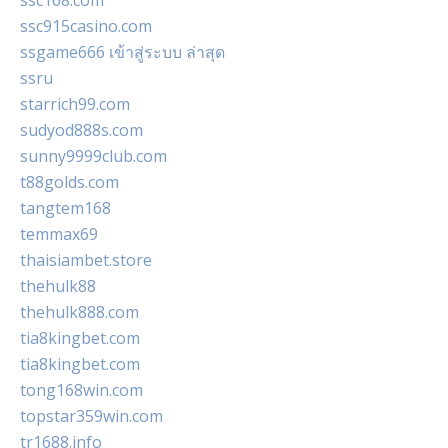
ssc168.com
ssc915casino.com
ssgame666 เข้าสู่ระบบ ล่าสุด
ssru
starrich99.com
sudyod888s.com
sunny9999club.com
t88golds.com
tangtem168
temmax69
thaisiambet.store
thehulk88
thehulk888.com
tia8kingbet.com
tia8kingbet.com
tong168win.com
topstar359win.com
tr1688.info