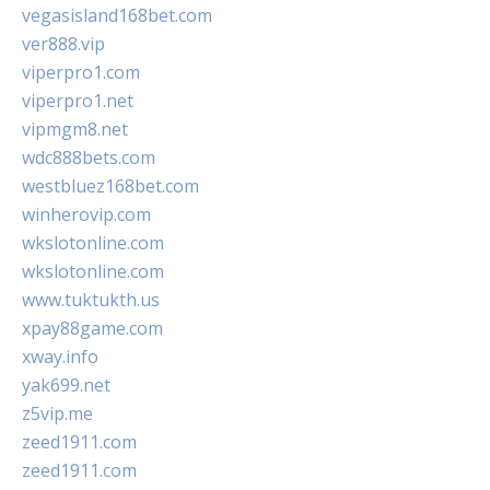
vegasisland168bet.com
ver888.vip
viperpro1.com
viperpro1.net
vipmgm8.net
wdc888bets.com
westbluez168bet.com
winherovip.com
wkslotonline.com
wkslotonline.com
www.tuktukth.us
xpay88game.com
xway.info
yak699.net
z5vip.me
zeed1911.com
zeed1911.com