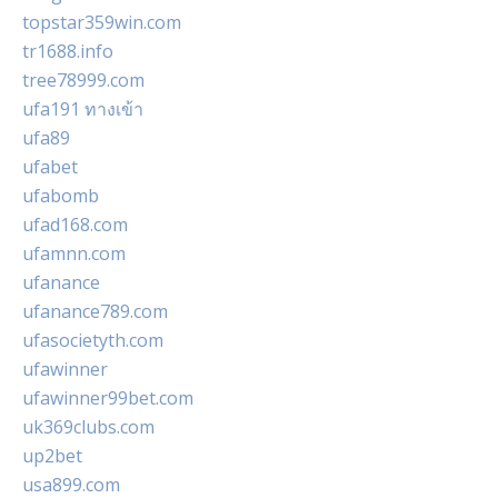
topstar359win.com
tr1688.info
tree78999.com
ufa191 ทางเข้า
ufa89
ufabet
ufabomb
ufad168.com
ufamnn.com
ufanance
ufanance789.com
ufasocietyth.com
ufawinner
ufawinner99bet.com
uk369clubs.com
up2bet
usa899.com