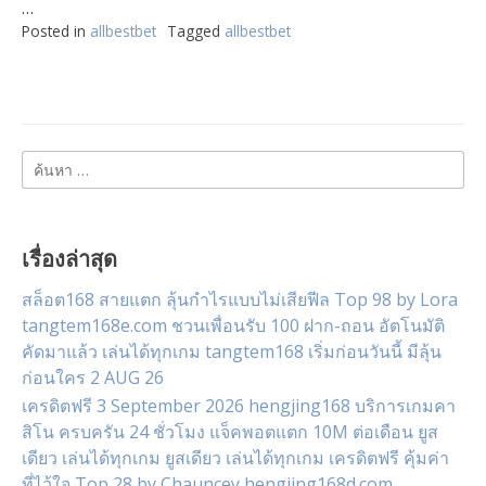
…
Posted in
allbestbet
Tagged
allbestbet
ค้นหา
สำหรับ:
เรื่องล่าสุด
สล็อต168 สายแตก ลุ้นกำไรแบบไม่เสียฟีล Top 98 by Lora
tangtem168e.com ชวนเพื่อนรับ 100 ฝาก-ถอน อัตโนมัติ
คัดมาแล้ว เล่นได้ทุกเกม tangtem168 เริ่มก่อนวันนี้ มีลุ้น
ก่อนใคร 2 AUG 26
เครดิตฟรี 3 September 2026 hengjing168 บริการเกมคา
สิโน ครบครัน 24 ชั่วโมง แจ็คพอตแตก 10M ต่อเดือน ยูส
เดียว เล่นได้ทุกเกม ยูสเดียว เล่นได้ทุกเกม เครดิตฟรี คุ้มค่า
ที่ไว้ใจ Top 28 by Chauncey hengjing168d.com