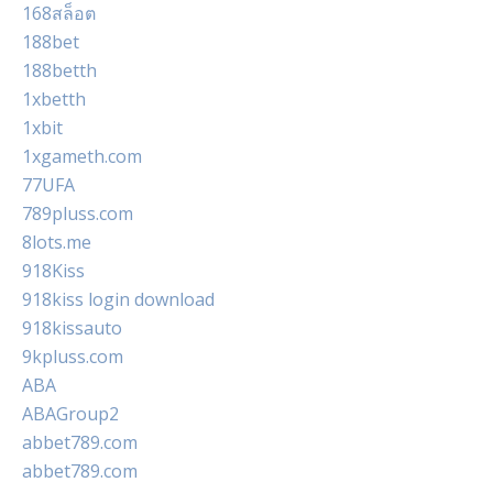
168สล็อต
188bet
188betth
1xbetth
1xbit
1xgameth.com
77UFA
789pluss.com
8lots.me
918Kiss
918kiss login download
918kissauto
9kpluss.com
ABA
ABAGroup2
abbet789.com
abbet789.com