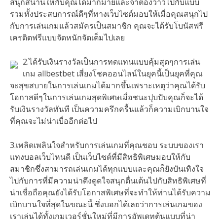
สนุกสนานให้กับคุณได้มากมายและจำต้องว้าวไปกับแบบ
รวมทั้งประสบการณ์ดีๆที่ทางเว็บไซต์มอบให้เมื่อคุณสนุกไป
กับการเล่นเกมแล้วสมัครเป็นสมาชิก คุณจะได้รับโบนัสฟรี
เครดิตฟรีแบบจัดหนักจัดเต็มไปเลย
2.ได้รับเงินรางวัลเป็นการทดแทนแบบคุ้มสุดๆการเล่น
เกม allbestbet เสี่ยงโชคออนไลน์ในยุคนี้เป็นยุคที่คุณ
จะสุขสบายในการเล่นเกมได้มากขึ้นเพราะเหตุว่าคุณได้รับ
โอกาสดีๆในการเล่นเกมสุดพิเศษเมื่อชนะปุบปับคุณก็จะได้
รับเงินรางวัลทันที เป็นความครึกครื้นแล้วก็ความเบิกบานใจ
ที่คุณจะไม่น่าเบื่ออีกต่อไป
3.เพลิดเพลินใจสำหรับการเล่นเกมที่คุณชอบ ระบบของเรา
แทงบอลเว็บไหนดี เป็นเว็บไซต์ที่มีสิทธิพิเศษมอบให้กับ
สมาชิกซึ่งสามารถเล่นเกมได้ทุกแบบและคุณก็ยังบันเทิงใจ
ไปกับการที่มีความน่าดึงดูดใจสนุกตื่นเต้นไปกับสิทธิพิเศษที่
น่าเชื่อถือคุณยังได้รับโอกาสพิเศษที่จะทำให้ท่านได้รับความ
เบิกบานใจที่สุดในขณะนี้ ซึ่งบอกได้เลยว่าการเล่นเกมของ
เราเล่นได้ทั้งเกมเวอร์ชั่นใหม่ที่มีการอัพเดทต้นแบบที่น่า