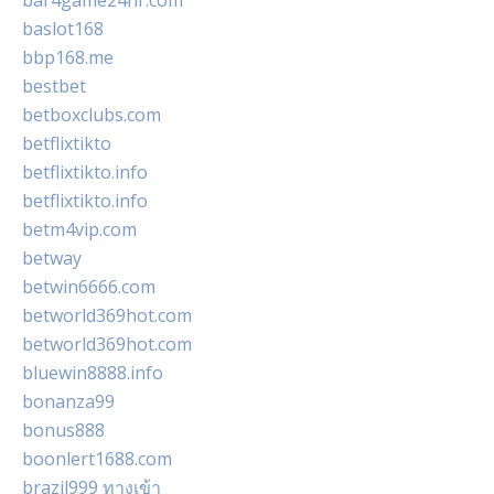
bar4game24hr.com
baslot168
bbp168.me
bestbet
betboxclubs.com
betflixtikto
betflixtikto.info
betflixtikto.info
betm4vip.com
betway
betwin6666.com
betworld369hot.com
betworld369hot.com
bluewin8888.info
bonanza99
bonus888
boonlert1688.com
brazil999 ทางเข้า