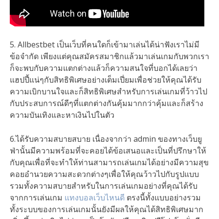
5. Allbestbet เป็นเว็บที่คนใดก็เข้ามาเล่นได้น่าฟังเราไม่มี
ข้อจำกัด เพียงแต่คุณสมัครสมาชิกแล้วมาเล่นเกมกับพวกเรา
ก็จะพบกับความแตกต่างแล้วก็ความสนใจที่บอกได้เลยว่า
แฮปปี้แน่ๆกับสิทธิพิเศษอย่างเต็มเปี่ยมเพื่อช่วยให้คุณได้รับ
ความเบิกบานใจและก็สิทธิพิเศษสำหรับการเล่นเกมที่ว้าวไป
กับประสบการณ์ดีๆที่แตกต่างกันคุ้มมากกว่าคุ้มและก็สร้าง
ความบันเทิงและหาเงินไปในตัว
6.ได้รับความสบายสบาย เนื่องจากว่า admin ของทางเว็บยู
ฟ่านั้นมีความพร้อมที่จะคอยได้ข้อเสนอและเป็นที่ปรึกษาให้
กับคุณเพื่อที่จะทำให้ท่านสามารถเล่นเกมได้อย่างมีความสุข
คอยอำนวยความสะดวกต่างๆเพื่อให้คุณว้าวไปกับรูปแบบ
รวมทั้งความสบายสำหรับในการเล่นเกมอย่างที่คุณได้รับ
จากการเล่นเกม
แทงบอลเว็บไหนดี
ตรงนี้ทั้งแบบอย่างรวม
ทั้งระบบของการเล่นเกมนั้นยังมีผลให้คุณได้สิทธิพิเศษมาก