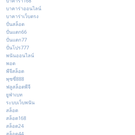
บาคาร่า168
บาคาร่าออนไลน์
บาคาร่าเว็บตรง
ปั่นสล็อต
ปั่นแตก66
ปั่นแตก77
ปั่นโปร777
พนันออนไลน์
พอต
พีจีสล็อต
พุซซี่888
ฟลูสล็อตพีจี
ยูฟ่าเบท
ระบบเว็บพนัน
สล็อต
สล็อต168
สล็อต24
สล็อต44