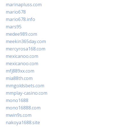
marinapluss.com
mario678
mario678.info
mars95
medee989.com
meekin365day.com
mercyrosa168.com
mexicanoo.com
mexicanoo.com
mfj889xx.com
mia88th.com
mmgoldsbets.com
mmplay-casino.com
mono1688
mono16888.com
mwin9s.com
nakoya1688.site