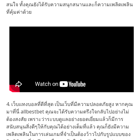
สนใจ ทั้งคุณยังได้รับความสนุกสนานและก็ความเพลิดเพลิน
ที่คุ้มค่าด้วย
4. เว็บแทงบอลที่ดีที่สุด เป็นเว็บที่มีความปลอดภัยสูง หากคุณ
มาที่นี่ allbestbet คุณจะได้รับความตรึงใจกลับไปอย่างไม่
ต้องสงสัย เพราะว่าระบบดูแลอย่างยอดเยี่ยมแล้วก็มีการ
สนับสนุนสิ่งดีๆให้กับคุณได้อย่างเต็มที่แล้ว คุณก็ยังมีความ
เพลิดเพลินในการเล่นเกมที่จำเป็นต้องว้าวไปกับรูปแบบของ