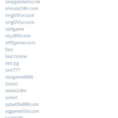
sexygameplus.me
shinobi24hr.com
sing55fun.com
sing55fun.com
six9game
sky2899.com
sl99games.com
Slot
Slot Online
slot pg
slot777
slotgame6666
Slotxo
slotxo24hr
soibet
spbetflik888.com
sqgame555s.com