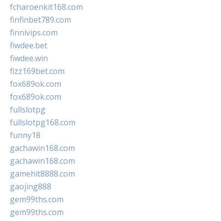
fcharoenkit168.com
finfinbet789.com
finnivips.com
fiwdee.bet
fiwdee.win
fizz169bet.com
fox689ok.com
fox689ok.com
fullslotpg
fullslotpg168.com
funny18
gachawin168.com
gachawin168.com
gamehit8888.com
gaojing888
gem99ths.com
gem99ths.com