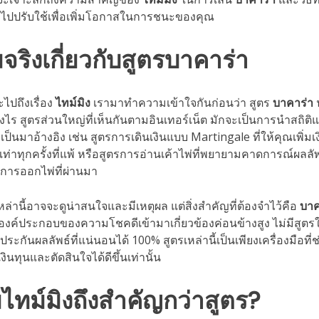
ปปรับใช้เพื่อเพิ่มโอกาสในการชนะของคุณ
ริงเกี่ยวกับสูตรบาคาร่า
ะไปถึงเรื่อง
ไทม์มิง
เรามาทำความเข้าใจกันก่อนว่า สูตร
บาคาร่า
น
ไร สูตรส่วนใหญ่ที่เห็นกันตามอินเทอร์เน็ต มักจะเป็นการนำสถิติ
ป็นมาอ้างอิง เช่น สูตรการเดินเงินแบบ Martingale ที่ให้คุณเพิ่มเง
เท่าทุกครั้งที่แพ้ หรือสูตรการอ่านเค้าไพ่ที่พยายามคาดการณ์ผลลัพ
การออกไพ่ที่ผ่านมา
หล่านี้อาจจะดูน่าสนใจและมีเหตุผล แต่สิ่งสำคัญที่ต้องจำไว้คือ
บาค
มีองค์ประกอบของความโชคดีเข้ามาเกี่ยวข้องค่อนข้างสูง ไม่มีสูตรใ
ะกันผลลัพธ์ที่แน่นอนได้ 100% สูตรเหล่านี้เป็นเพียงเครื่องมือที่ช
ินทุนและตัดสินใจได้ดีขึ้นเท่านั้น
ไทม์มิงถึงสำคัญกว่าสูตร?