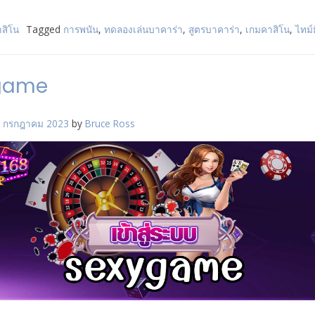
สิโน
Tagged
การพนัน
,
ทดลองเล่นบาคาร่า
,
สูตรบาคาร่า
,
เกมคาสิโน
,
ไทม์
game
 กรกฎาคม 2023
by
Bruce Ross