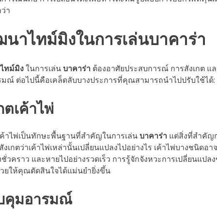
ว่า
พัฒนาไทม์มิงในการเล่นบาคาร่า
ไทม์มิง
ในการเล่น
บาคาร่า
ต้องอาศัยประสบการณ์ การสังเกต แ
ณ์ ต่อไปนี้คือเคล็ดลับบางประการที่คุณสามารถนำไปปรับใช้ได้:
เกตเค้าไพ่
ค้าไพ่เป็นทักษะพื้นฐานที่สำคัญในการเล่น
บาคาร่า
แต่สิ่งที่สำคัญ
รสังเกตว่าเค้าไพ่เหล่านั้นเปลี่ยนแปลงไปอย่างไร เค้าไพ่บางชนิดอา
ียงชั่วคราว และหายไปอย่างรวดเร็ว การรู้จักจังหวะการเปลี่ยนแปล
่วยให้คุณตัดสินใจได้แม่นยำยิ่งขึ้น
บคุมอารมณ์