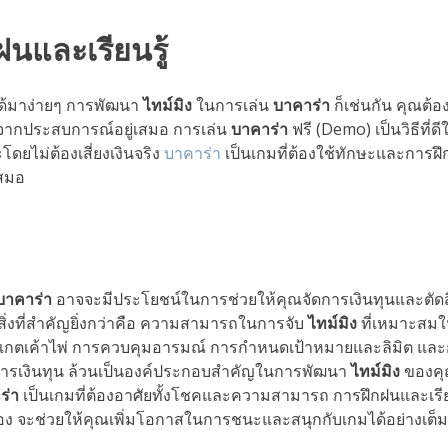
ฝนและเรียนรู้
ได้มาง่ายๆ การพัฒนา
ไทม์มิง
ในการเล่น
บาคาร่า
ก็เช่นกัน คุณต้อ
้จากประสบการณ์อยู่เสมอ การเล่น
บาคาร่า
ฟรี (Demo) เป็นวิธีที่ด
โดยไม่ต้องเสี่ยงเงินจริง
บาคาร่า
เป็นเกมที่ต้องใช้ทักษะและการฝ
เสมอ
บาคาร่า
อาจจะมีประโยชน์ในการช่วยให้คุณจัดการเงินทุนและตัด
ต่สิ่งที่สำคัญยิ่งกว่าคือ ความสามารถในการจับ
ไทม์มิง
ที่เหมาะสม
ังเกตเค้าไพ่ การควบคุมอารมณ์ การกำหนดเป้าหมายและลิมิต แล
การเงินทุน ล้วนเป็นองค์ประกอบสำคัญในการพัฒนา
ไทม์มิง
ของคุ
ร่า
เป็นเกมที่ต้องอาศัยทั้งโชคและความสามารถ การฝึกฝนและเรีย
ื่อง จะช่วยให้คุณเพิ่มโอกาสในการชนะและสนุกกับเกมได้อย่างเต็มท