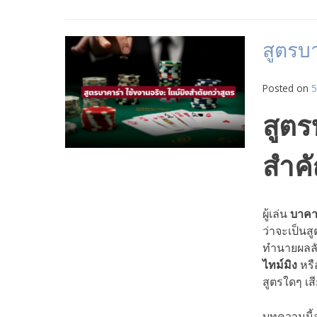
สูตรบา
Posted on
5
สูตร
สำคั
ผู้เล่น
บาคา
ว่าจะเป็นส
ทำนายผลลัพ
ไทม์มิง
หรื
สูตรใดๆ เสี
บทความนี้