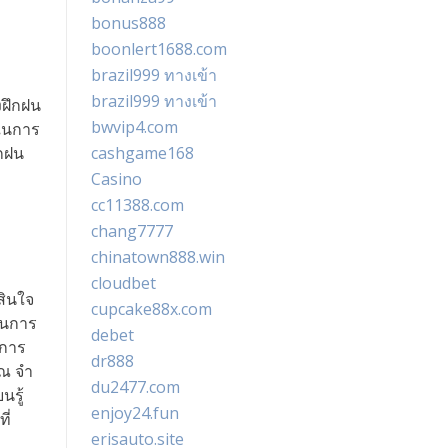
bonus888
boonlert1688.com
brazil999 ทางเข้า
brazil999 ทางเข้า
งฝึกฝน
bwvip4.com
ีในการ
cashgame168
ึกฝน
Casino
cc11388.com
chang7777
chinatown888.win
cloudbet
สินใจ
cupcake88x.com
ในการ
debet
ะการ
dr888
ณ จำ
du2477.com
นรู้
enjoy24.fun
ี่
erisauto.site