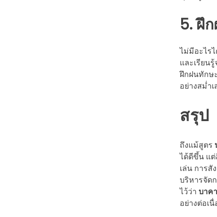
5. ฝึก
ไม่มีอะไร
และเรียนรู
ฝึกฝนทักษะ
อย่างสม่ำ
สรุป
ถึงแม้สูตร
ได้ดีขึ้น แ
เล่น การส
บริหารจัด
ไว้ว่า
บาคา
อย่างต่อเน