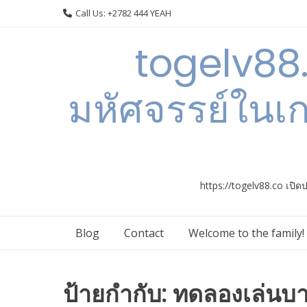
Skip
Call Us: +2782 444 YEAH
to
content
togelv88
มหัศจรรย์ในเก
https://togelv88.co เปิด
Blog
Contact
Welcome to the family!
ป้ายกำกับ:
ทดลองเล่นบา