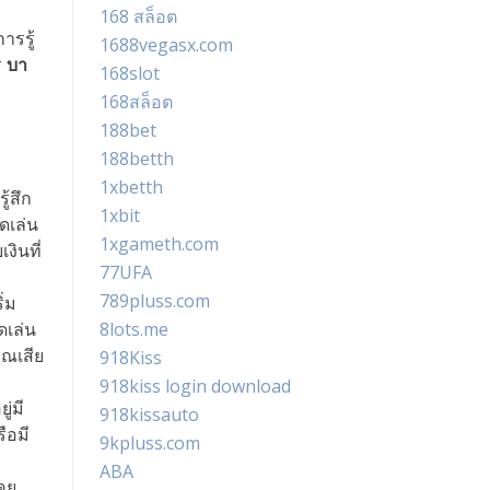
168 สล็อต
ารรู้
1688vegasx.com
ร
บา
168slot
168สล็อต
188bet
188betth
1xbetth
้สึก
1xbit
ุดเล่น
1xgameth.com
งินที่
77UFA
789pluss.com
่ม
ดเล่น
8lots.me
ุณเสีย
918Kiss
918kiss login download
ู่มี
918kissauto
ือมี
9kpluss.com
ABA
เคย